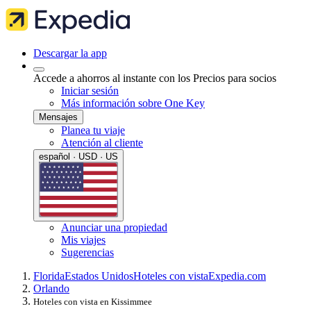
Descargar la app
Accede a ahorros al instante con los Precios para socios
Iniciar sesión
Más información sobre One Key
Mensajes
Planea tu viaje
Atención al cliente
español · USD · US
Anunciar una propiedad
Mis viajes
Sugerencias
Florida
Estados Unidos
Hoteles con vista
Expedia.com
Orlando
Hoteles con vista en Kissimmee