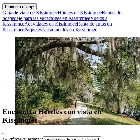
Planear un viaje
Guía de viaje de Kissimmee
Hoteles en Kissimmee
Rentas de
hospedaje para las vacaciones en Kissimmee
Vuelos a
Kissimmee
Actividades en Kissimmee
Renta de autos en
Kissimmee
Paquetes vacacionales en Kissimmee
Encuentra Hoteles con vista en
Kissimmee
¿A dónde quieres ir?