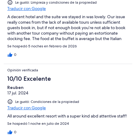
Le gustó: Limpieza y condiciones de la propiedad
Traducir con Google
A decent hotel and the suite we stayed in was lovely. Our issue
really comes from the lack of available tours unless sufficient
guests book in, but if not enough book you’re not able to book
with another tour company without paying an extortionate
docking fee. The food at the buffet is average but the Italian
restaurant was lovely. The staff seem very confused with
Se hospedó 5 noches en febrero de 2026
requests and say they’re not allowed to make decisions and yet
there is never anyone around who can. Frustrating experience
0
Opinión verificada
10/10 Excelente
Reuben
17 jul. 2024
Le gustó: Condiciones de la propiedad
Traducir con Google
All around excellent resort with a super kind abd attentive staff!
Se hospedó 1 noche en julio de 2024
0