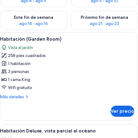
ago 8 - ago 9
ago 9 - ago 10
Consulta la disponibilidad para este fin de semana ago 14 - ag
Consulta la disponibilidad pa
Este fin de semana
Próximo fin de semana
ago 14 - ago 16
ago 21 - ago 23
Abrir
Habitación de hotel con cama, bata, toa
4
Habitación (Garden Room)
todas
Vista al jardín
las
258 pies cuadrados
fotos
de
1 habitación
Habitación
3 personas
(Garden
1 cama King
Room)
Wifi gratuito
Más
Más detalles
detalles
sobre
Ver precio
Habitación
(Garden
Room)
Abrir
Un dormitorio con una cama grande, un
3
Habitación Deluxe, vista parcial al océano
todas