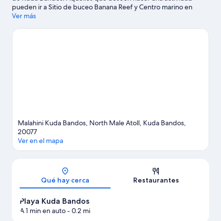
pueden ir a Sitio de buceo Banana Reef y Centro marino en
Baros, mientras que quienes quieran apreciar la belleza natural
Ver más
del área pueden visitar Playa Full Moon Beach y Playa Thulhagiri.
¿Quieres mojarte un poco? En la zona te esperan muchas
aventuras con actividades como windsurf y surf o bodyboard.
Visita nuestra guía de Kuda Bandos
Malahini Kuda Bandos, North Male Atoll, Kuda Bandos,
20077
Ver en el mapa
Sección del mapa
Qué hay cerca
Restaurantes
Playa Kuda Bandos
A 1 min en auto
- 0.2 mi