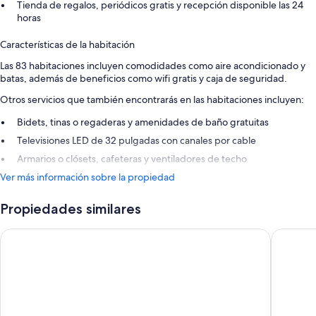
Tienda de regalos, periódicos gratis y recepción disponible las 24
horas
Características de la habitación
Las 83 habitaciones incluyen comodidades como aire acondicionado y
batas, además de beneficios como wifi gratis y caja de seguridad.
Otros servicios que también encontrarás en las habitaciones incluyen:
Bidets, tinas o regaderas y amenidades de baño gratuitas
Televisiones LED de 32 pulgadas con canales por cable
Armarios o clósets, cafeteras y ventiladores de techo
Ver más información sobre la propiedad
Propiedades similares
Centara Ras Fushi Resort & Spa Maldives
Sheraton