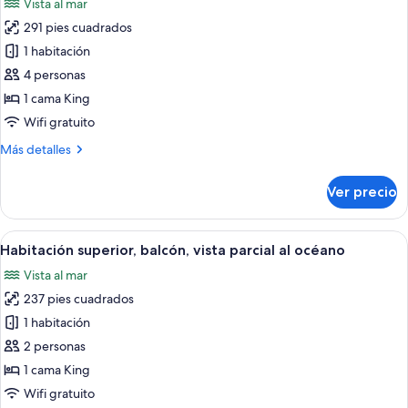
Vista al mar
las
291 pies cuadrados
fotos
de
1 habitación
Habitación
4 personas
Deluxe,
1 cama King
vista
Wifi gratuito
parcial
Más
Más detalles
al
detalles
océano
sobre
Ver precio
Habitación
Deluxe,
vista
Abrir
Una habitación de hotel con cama, ve
4
parcial
Habitación superior, balcón, vista parcial al océano
todas
al
Vista al mar
océano
las
237 pies cuadrados
fotos
de
1 habitación
Habitación
2 personas
superior,
1 cama King
balcón,
Wifi gratuito
vista