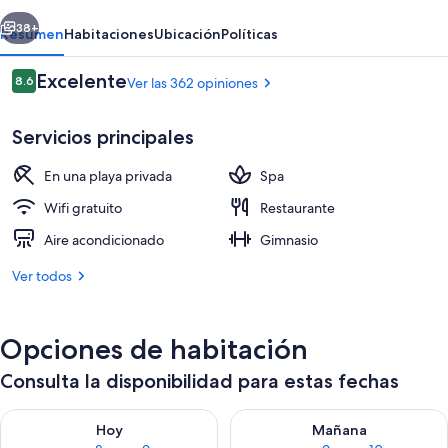
Resort
erior
Siguiente
38+
Resumen
Habitaciones
Ubicación
Políticas
Opiniones
Excelente
8.6
Ver las 362 opiniones
8.6 de 10,
Servicios principales
En una playa privada
Spa
Wifi gratuito
Restaurante
Aire acondicionado
Gimnasio
Minibar, caja de seguridad en la habit
Ver todos
Opciones de habitación
Consulta la disponibilidad para estas fechas
Consulta la disponibilidad para hoy ago 8 - ago 9
Consulta la disponibilidad pa
Hoy
Mañana