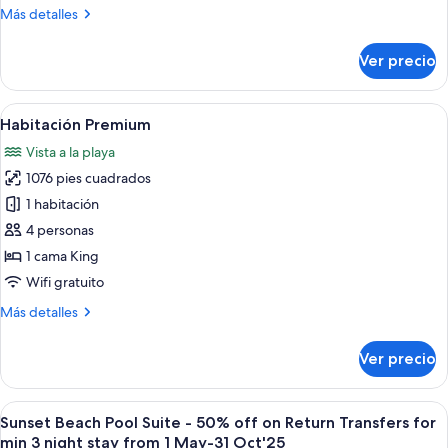
Más
Más detalles
parcial
detalles
al
sobre
Ver precio
océano
Habitación
superior,
balcón,
Abrir
Zona junto a la piscina con una casa, 
8
vista
Habitación Premium
todas
parcial
Vista a la playa
al
las
océano
1076 pies cuadrados
fotos
de
1 habitación
Habitación
4 personas
Premium
1 cama King
Wifi gratuito
Más
Más detalles
detalles
sobre
Ver precio
Habitación
Premium
Abrir
Un dormitorio amplio con una cama gran
6
Sunset Beach Pool Suite - 50% off on Return Transfers for
todas
min 3 night stay from 1 May-31 Oct'25