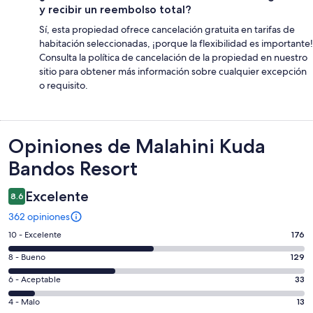
y recibir un reembolso total?
Sí, esta propiedad ofrece cancelación gratuita en tarifas de
habitación seleccionadas, ¡porque la flexibilidad es importante!
Consulta la política de cancelación de la propiedad en nuestro
sitio para obtener más información sobre cualquier excepción
o requisito.
Opiniones
Opiniones de Malahini Kuda
Bandos Resort
Excelente
8.6
362 opiniones
Puntuación
10 - Excelente
176
de
Puntuación
8 - Bueno
129
10,
de
es
Puntuación
6 - Aceptable
33
8,
decir,
de
es
Puntuación
4 - Malo
13
Excelente.
6,