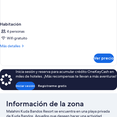
Habitación
4 personas
Wifi gratuito
Más
Más detalles
detalles
sobre
Ver precio
Habitación
Inicia sesión y reserva para acumular crédito OneKeyCash en
miles de hoteles. ¡Más recompensas te llevan a más aventuras!
Iniciar sesión
Registrarme gratis
Información de la zona
Malahini Kuda Bandos Resort se encuentra en una playa privada
de Kuda Bandos. Aquellos que deseen hacer una actividad