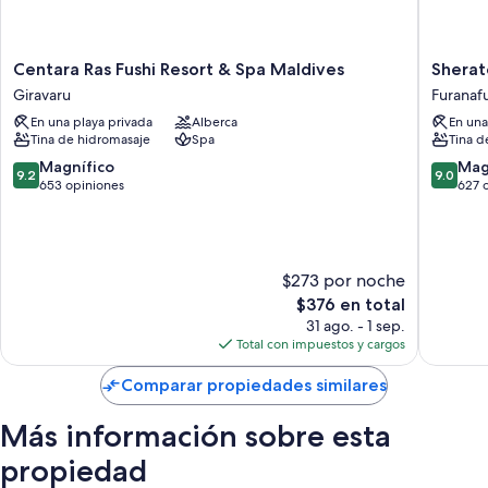
Centara
Sherato
Centara Ras Fushi Resort & Spa Maldives
Sherat
Ras
Maldive
Giravaru
Furanafu
Fushi
Full
En una playa privada
Alberca
En una
Resort
Moon
Tina de hidromasaje
Spa
Tina d
&
Resort
Spa
&
9.2
9.0
Magnífico
Mag
9.2
9.0
Maldives
Spa
de
de
653 opiniones
627 
Giravaru
Furanafu
10,
10,
Island
Magnífico,
Magnífi
653
627
opiniones
opinion
$273 por noche
El
$376 en total
precio
31 ago. - 1 sep.
actual
Total con impuestos y cargos
es
de
Comparar propiedades similares
$376
Más información sobre esta
propiedad