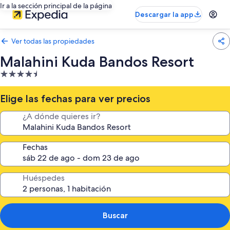
Ir a la sección principal de la página
Descargar la app
Ver todas las propiedades
Malahini Kuda Bandos Resort
Propiedad
de
4.5
Elige las fechas para ver precios
estrellas
¿A dónde quieres ir?
Fechas
Huéspedes
Buscar