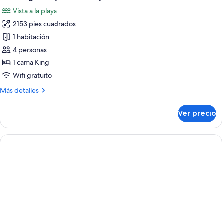
las
Vista a la playa
fotos
2153 pies cuadrados
de
1 habitación
Sunset
Beach
4 personas
Pool
1 cama King
Suite
Wifi gratuito
-
Más
Más detalles
50%
detalles
off
sobre
Ver precio
Sunset
on
Beach
Return
Pool
Transfers
Suite
for
-
50%
min
off
3
on
night
Return
Transfers
stay
for
from
min
1