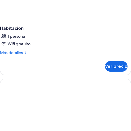
3
May-
night
stay
31
from
Oct'25
1
May-
Habitación
31
1 persona
Oct'25
Wifi gratuito
Más
Más detalles
detalles
sobre
Ver precio
Habitación