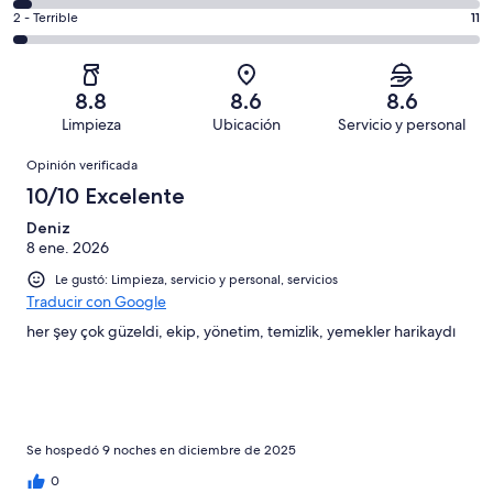
decir,
de
Basada
es
Puntuación
2 - Terrible
11
Bueno.
4,
en
decir,
de
Basada
es
176
Aceptable.
2,
en
decir,
de
Basada
es
129
Malo.
8.8
8.6
8.6
362
en
decir,
de
Basada
Limpieza
Ubicación
Servicio y personal
opiniones
33
Terrible.
362
en
Opiniones
de
Basada
opiniones
Opinión verificada
13
362
en
de
10/10 Excelente
opiniones
11
362
de
Deniz
opiniones
8 ene. 2026
362
opiniones
Le gustó: Limpieza, servicio y personal, servicios
Traducir con Google
her şey çok güzeldi, ekip, yönetim, temizlik, yemekler harikaydı
Se hospedó 9 noches en diciembre de 2025
0