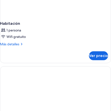
Habitación
1 persona
Wifi gratuito
Más
Más detalles
detalles
sobre
Ver precio
Habitación