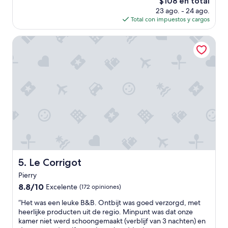
El
$108 en total
k
n
precio
i
23 ago. - 24 ago.
r
actual
n
Total con impuestos y cargos
o
es
d
o
de
e
m
Le Corrigot
$108
C
s
h
”
a
m
p
a
g
n
e
m
e
t
e
Le Corrigot
5. Le Corrigot
e
Pierry
n
v
8.8
8.8/10
Excelente
(172 opiniones)
o
de
“
“Het was een leuke B&B. Ontbijt was goed verzorgd, met
o
10,
H
heerlijke producten uit de regio. Minpunt was dat onze
r
Excelente,
e
kamer niet werd schoongemaakt (verblijf van 3 nachten) en
t
(172