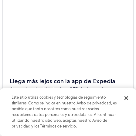
c
Castillos en Bergères-lès-Vertus
k
Hoteles familiares en Bergères-lès-Vertus
!
”
Hoteles con aire acondicionado en Bergères-lès-Vertus
Hoteles en Bergères-lès-Vertus
Accor Hotels en Troissy
Hoteles en Troissy
Hoteles 5 estrellas en Épernay
Hoteles con spa en Épernay
Hoteles en Épernay
Llega más lejos con la app de Expedia
Villas en Épernay
Ahorra aún más: obtén hasta un 20% de descuento en
Hoteles en Chouilly
hoteles seleccionados al reservar en la app. Nuestras ofertas
Este sitio utiliza cookies y tecnologías de seguimiento
en la app te permiten ahorrar para que puedas viajar más y
Hoteles cerca de Perrier Jouet
similares. Como se indica en nuestro Aviso de privacidad, es
administrar todo desde donde estés.
posible que tanto nosotros como nuestros socios
Hoteles en Montmirail
recopilemos datos personales y otros detalles. Al continuar
Hoteles cerca de Moët et Chandon
utilizando nuestro sitio web, aceptas nuestro Aviso de
Ir a la app
privacidad y los Términos de servicio.
Hoteles en Esternay