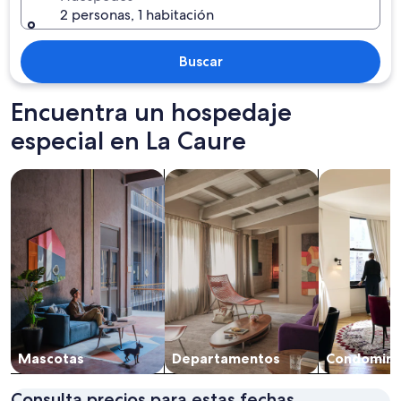
2 personas, 1 habitación
Buscar
Encuentra un hospedaje
especial en La Caure
Buscar propiedades que aceptan mascotas
Buscar departamentos
Buscar cond
Mascotas
Departa­mentos
Condomini
Consulta precios para estas fechas