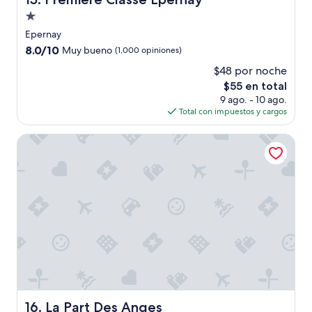
i
t
l
Propiedad
e
d
de
Epernay
l
r
1.0
”
8.0
8.0/10
Muy bueno
e
(1,000 opiniones)
estrella
de
n
$48 por noche
10,
h
El
$55 en total
Muy
a
precio
bueno,
9 ago. - 10 ago.
d
actual
(1,000
Total con impuestos y cargos
t
es
opiniones)
o
de
a
La Part Des Anges
$55
s
k
f
o
r
b
r
e
a
d
,
b
u
La Part Des Anges
16. La Part Des Anges