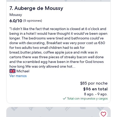
a
e
h
u
p
e
Auberge de Moussy
7. Auberge de Moussy
a
r
e
Moussy
u
o
r
r
6.0
6.0/10
d
(5 opiniones)
s
a
de
u
t
“
“I didn’t like the fact that reception is closed at 6 o’clock and
i
10,
c
.
I
being in a hotel I would have thought it would’ve been open
t
(5
t
A
d
longer. The bedrooms were tired and bathrooms could’ve
é
opiniones)
e
b
i
done with decorating, Breakfast was very poor cost us €60
t
n
s
d
for two adults two small children had to ask for
é
u
o
n
bread,butter,plates, coffee apple juice and milk was in
b
i
l
’
cartons there was three pieces of streaky bacon well done
i
t
u
t
and the scrambled egg have been in there for God knows
e
d
t
l
how long.We was only allowed one hot...
n
e
e
i
Michael
v
r
a
k
Ver menos
e
e
a
e
n
g
n
$85 por noche
t
u
i
r
El
$96 en total
h
e
o
a
precio
8 ago. - 9 ago.
e
e
.
d
actual
Total con impuestos y cargos
f
n
M
e
es
a
a
i
r
de
c
Demeure de la Garenne
r
n
.
$96
t
r
p
”