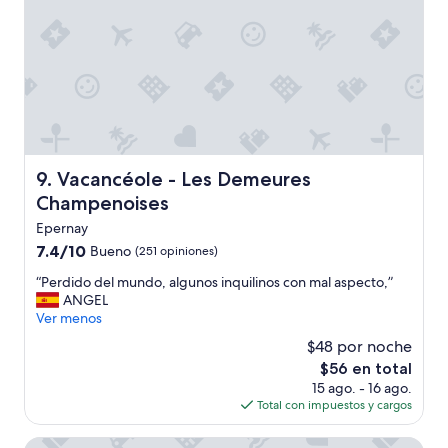
’
d
c
s
l
c
o
h
c
o
k
o
a
n
n
g
d
e
b
m
Vacancéole - Les Demeures Champenoises
9. Vacancéole - Les Demeures
e
a
Champenoises
i
a
n
k
Epernay
g
t
7.4
7.4/10
Bueno
(251 opiniones)
i
(
de
n
v
“
“Perdido del mundo, algunos inquilinos con mal aspecto,”
10,
a
e
P
ANGEL
Bueno,
h
r
e
Ver menos
(251
o
b
r
opiniones)
$48 por noche
t
l
d
e
El
$56 en total
i
i
l
precio
15 ago. - 16 ago.
j
d
I
actual
Total con impuestos y cargos
f
o
w
es
v
d
o
de
a
e
Campanile Epernay Dizy