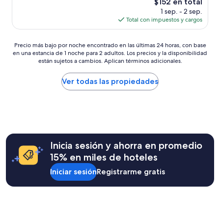
s
El
$152 en total
t
o
u
precio
1 sep. - 2 sep.
e
d
e
actual
Total con impuestos y cargos
l
k
s
es
!
n
.
de
N
o
Precio
T
$152
Precio más bajo por noche encontrado en las últimas 24 horas, con base
i
w
en una estancia de 1 noche para 2 adultos. Los precios y la disponibilidad
más
h
c
s
están sujetos a cambios. Aplican términos adicionales.
bajo
e
e
h
por
b
r
o
noche
r
Ver todas las propiedades
o
w
encontrado
e
o
l
en
a
m
o
las
k
w
n
últimas
f
i
g
24
a
t
.
horas,
s
h
W
con
t
Inicia sesión y ahorra en promedio
a
e
base
w
v
15% en miles de hoteles
w
en
a
i
a
una
s
e
Iniciar sesión
Registrarme gratis
s
estancia
s
w
o
de
u
,
n
1
f
l
l
noche
f
o
y
para
i
v
a