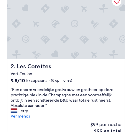
n
f
a
n
t
á
s
t
i
c
a
,
d
Les Corettes
2. Les Corettes
e
Vert-Toulon
s
a
9.8
9.8/10
Excepcional
(76 opiniones)
y
de
“
“Een enorm vriendelijke gastvrouw en gastheer op deze
u
10,
E
prachtige plek in de Champagne met een voortreffelijk
n
Excepcional,
e
ontbijt in een schitterende b&b waar totale rust heerst.
o
(76
n
Absolute aanrader.”
a
opiniones)
e
Jerry
ú
n
Ver menos
n
o
m
$99 por noche
r
e
El
$99 en total
m