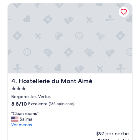
a
de
Hostellerie du Mont Aimé
s
$227
t
h
e
e
r
o
p
d
e
z
e
p
r
Hostellerie du Mont Aimé
4. Hostellerie du Mont Aimé
a
Propiedad
c
de
h
Bergeres-les-Vertus
t
3.0
8.8
8.8/10
Excelente
(135 opiniones)
i
estrellas
de
g
“
“Clean rooms”
10,
e
C
Salima
Excelente,
p
l
Ver menos
(135
l
e
opiniones)
$97 por noche
e
a