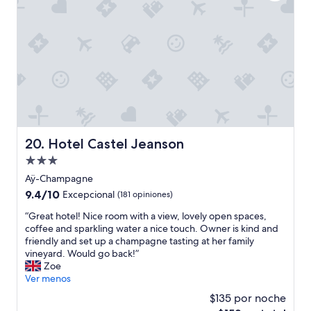
.
l
I
e
d
d
i
e
d
g
n
g
t
h
b
a
u
v
m
e
p
b
i
Hotel Castel Jeanson
20. Hotel Castel Jeanson
e
n
e
Propiedad
t
n
o
de
Aÿ-Champagne
i
a
3.0
9.4
9.4/10
Excepcional
n
(181 opiniones)
n
estrellas
de
t
y
“
“Great hotel! Nice room with a view, lovely open spaces,
10,
h
m
G
coffee and sparkling water a nice touch. Owner is kind and
Excepcional,
e
a
r
friendly and set up a champagne tasting at her family
(181
r
j
e
vineyard. Would go back!”
opiniones)
e
o
a
Zoe
f
r
t
Ver menos
o
i
h
r
$135 por noche
s
o
G