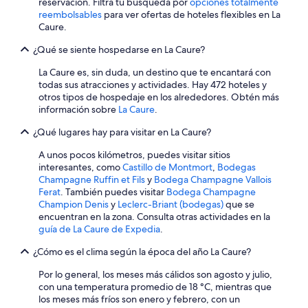
reservación. Filtra tu búsqueda por
opciones totalmente
w
t
reembolsables
para ver ofertas de hoteles flexibles en La
a
u
Caure.
s
p
a
a
¿Qué se siente hospedarse en La Caure?
g
c
o
h
La Caure es, sin duda, un destino que te encantará con
o
a
todas sus atracciones y actividades. Hay 472 hoteles y
d
m
otros tipos de hospedaje en los alrededores. Obtén más
s
p
información sobre
La Caure
.
t
a
a
¿Qué lugares hay para visitar en La Caure?
g
y
n
A unos pocos kilómetros, puedes visitar sitios
”
e
interesantes, como
Castillo de Montmort
,
Bodegas
t
Champagne Ruffin et Fils
y
Bodega Champagne Vallois
a
Ferat
. También puedes visitar
Bodega Champagne
s
Champion Denis
y
Leclerc-Briant (bodegas)
que se
t
encuentran en la zona. Consulta otras actividades en la
i
guía de La Caure de Expedia
.
n
g
¿Cómo es el clima según la época del año La Caure?
a
t
Por lo general, los meses más cálidos son agosto y julio,
h
con una temperatura promedio de 18 °C, mientras que
e
los meses más fríos son enero y febrero, con un
r