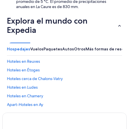
promedio de 5 °C. El promedio de precipitaciones
f
anuales en La Caure es de 830 mm.
a
m
Explora el mundo con
i
l
Expedia
y
v
i
n
Hospedajes
Vuelos
Paquetes
Autos
Otros
Más formas de reserv
e
y
Hoteles en Reuves
a
r
Hoteles en Étoges
d
.
Hoteles cerca de Chalons-Vatry
W
Hoteles en Ludes
o
u
Hoteles en Chamery
l
d
Apart-Hoteles en Ay
g
Hoteles con aire acondicionado en Ay
o
b
Hoteles en Ay
a