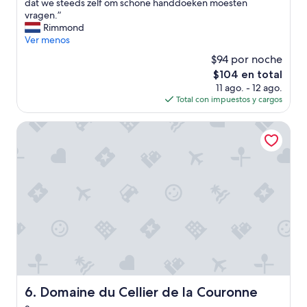
t
dat we steeds zelf om schone handdoeken moesten
r
opiniones)
w
vragen.”
e
a
Rimmond
f
s
Ver menos
f
e
e
$94 por noche
e
l
El
$104 en total
n
i
precio
11 ago. - 12 ago.
l
j
actual
Total con impuestos y cargos
e
k
es
u
o
de
k
Domaine du Cellier de la Couronne
n
$104
e
t
B
b
&
i
B
j
.
t
O
i
n
n
t
e
b
e
i
n
j
s
t
c
w
h
Domaine du Cellier de la Couronne
6. Domaine du Cellier de la Couronne
a
i