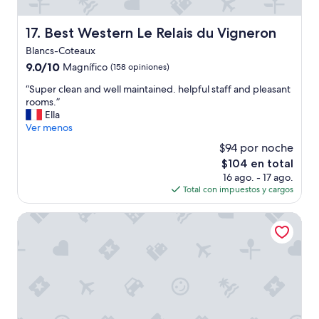
u
i
t
c
e
e
Best Western Le Relais du Vigneron
17. Best Western Le Relais du Vigneron
m
a
Blancs-Coteaux
C
n
h
9.0
9.0/10
Magnífico
d
(158 opiniones)
a
de
m
“
“Super clean and well maintained. helpful staff and pleasant
m
10,
i
S
rooms.”
p
Magnífico,
l
u
Ella
a
(158
k
p
Ver menos
g
opiniones)
w
e
n
a
$94 por noche
r
e
s
El
$104 en total
c
r
i
precio
16 ago. - 17 ago.
l
-
n
actual
Total con impuestos y cargos
e
P
c
es
a
r
a
de
n
Auberge Le Relais
e
r
$104
a
i
t
n
s
o
d
-
n
w
L
s
e
e
t
l
i
h
l
s
e