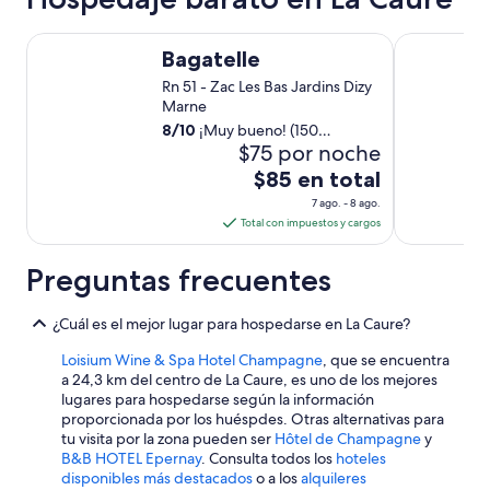
e
a
v
r
Bagatelle
B&B HOTEL 
e
k
Bagatelle
r
l
y
Rn 51 - Zac Les Bas Jardins Dizy
i
t
Marne
n
h
g
8
/
10
¡Muy bueno! (150
i
w
$75 por noche
opiniones)
n
a
El
$85 en total
g
t
precio
a
7 ago. - 8 ago.
e
es
n
Total con impuestos y cargos
r
o
de
a
r
n
$85
Preguntas frecuentes
m
i
en
a
c
total
l
¿Cuál es el mejor lugar para hospedarse en La Caure?
e
por
p
t
noche
Loisium Wine & Spa Hotel Champagne
, que se encuentra
e
o
a 24,3 km del centro de La Caure, es uno de los mejores
r
del
u
lugares para hospedarse según la información
s
c
7
proporcionada por los huéspdes. Otras alternativas para
o
h
ago
tu visita por la zona pueden ser
Hôtel de Champagne
y
n
.
al
B&B HOTEL Epernay
. Consulta todos los
hoteles
n
O
8
disponibles más destacados
o a los
alquileres
e
w