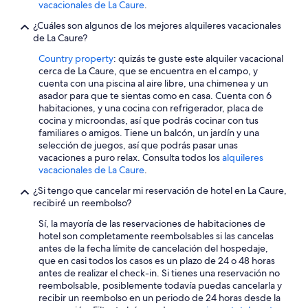
ago
vacacionales de La Caure
.
e
n
d
e
¿Cuáles son algunos de los mejores alquileres vacacionales
s
r
de La Caure?
t
i
o
s
Country property
: quizás te guste este alquiler vacacional
s
k
cerca de La Caure, que se encuentra en el campo, y
t
i
cuenta con una piscina al aire libre, una chimenea y un
a
n
asador para que te sientas como en casa. Cuenta con 6
r
d
habitaciones, y una cocina con refrigerador, placa de
t
a
cocina y microondas, así que podrás cocinar con tus
a
n
familiares o amigos. Tiene un balcón, un jardín y una
d
d
selección de juegos, así que podrás pasar unas
a
f
vacaciones a puro relax. Consulta todos los
alquileres
y
r
vacacionales de La Caure
.
.
i
¿Si tengo que cancelar mi reservación de hotel en La Caure,
O
e
recibiré un reembolso?
v
n
e
d
Sí, la mayoría de las reservaciones de habitaciones de
r
l
hotel son completamente reembolsables si las cancelas
a
y
antes de la fecha límite de cancelación del hospedaje,
l
a
que en casi todos los casos es un plazo de 24 o 48 horas
l
n
antes de realizar el check-in. Si tienes una reservación no
,
d
reembolsable, posiblemente todavía puedas cancelarla y
i
s
recibir un reembolso en un periodo de 24 horas desde la
t
e