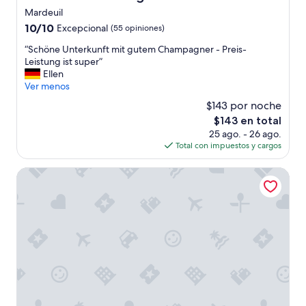
t
Mardeuil
t
e
10.0
10/10
Excepcional
(55 opiniones)
r
de
“
“Schöne Unterkunft mit gutem Champagner - Preis-
,
10,
S
Leistung ist super”
p
Excepcional,
c
Ellen
l
(55
h
Ver menos
a
opiniones)
ö
t
$143 por noche
n
e
El
$143 en total
e
s
precio
25 ago. - 26 ago.
U
,
actual
Total con impuestos y cargos
n
c
es
t
o
de
e
Best Western Le Relais du Vigneron
f
$143
r
f
k
e
u
e
n
a
f
p
t
p
m
l
i
e
t
j
g
u