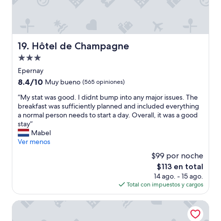
d
b
p
a
l
c
e
o
a
n
Hôtel de Champagne
19. Hôtel de Champagne
s
w
a
e
Propiedad
n
l
de
Epernay
t
l
3.0
r
8.4
8.4/10
Muy bueno
(565 opiniones)
d
estrellas
o
de
o
“
“My stat was good. I didnt bump into any major issues. The
o
10,
n
M
breakfast was sufficiently planned and included everything
m
Muy
e
y
a normal person needs to start a day. Overall, it was a good
s
bueno,
a
s
stay”
.
(565
n
t
Mabel
”
opiniones)
d
a
Ver menos
t
t
$99 por noche
h
w
e
El
$113 en total
a
s
precio
14 ago. - 15 ago.
s
c
actual
Total con impuestos y cargos
g
r
es
o
a
de
o
Hotel Castel Jeanson
m
$113
d
b