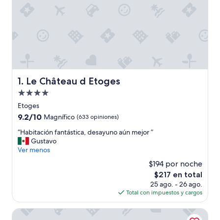
Le Château d Etoges
1. Le Château d Etoges
Propiedad
de
Etoges
4.0
9.2
9.2/10
Magnífico
(633 opiniones)
estrellas
de
“
“Habitación fantástica, desayuno aún mejor ”
10,
H
Gustavo
Magnífico,
a
Ver menos
(633
b
opiniones)
$194 por noche
i
El
$217 en total
t
precio
25 ago. - 26 ago.
a
actual
Total con impuestos y cargos
c
es
i
de
ó
Les Corettes
$217