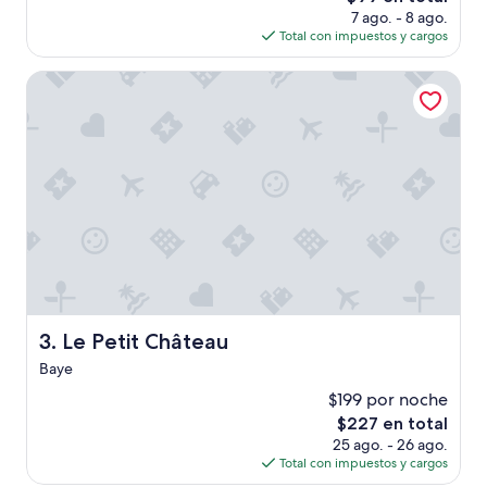
j
precio
7 ago. - 8 ago.
v
o
actual
Total con impuestos y cargos
r
r
es
i
”
de
e
Le Petit Château
$99
n
d
e
l
i
j
k
e
g
a
s
t
v
Le Petit Château
3. Le Petit Château
r
Baye
o
u
$199 por noche
w
El
$227 en total
e
precio
25 ago. - 26 ago.
n
actual
Total con impuestos y cargos
g
es