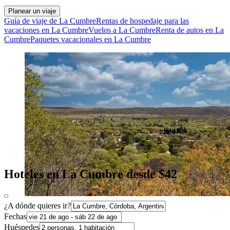
Planear un viaje
Guía de viaje de La Cumbre
Rentas de hospedaje para las
vacaciones en La Cumbre
Vuelos a La Cumbre
Renta de autos en La
Cumbre
Paquetes vacacionales en La Cumbre
Hoteles en La Cumbre desde $42
¿A dónde quieres ir?
Fechas
Huéspedes