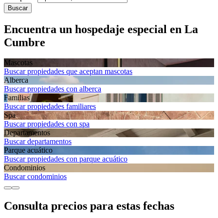
Buscar
Encuentra un hospedaje especial en La
Cumbre
Mascotas
Buscar propiedades que aceptan mascotas
Alberca
Buscar propiedades con alberca
Familias
Buscar propiedades familiares
Spa
Buscar propiedades con spa
Departa­mentos
Buscar departamentos
Parque acuático
Buscar propiedades con parque acuático
Condominios
Buscar condominios
Consulta precios para estas fechas