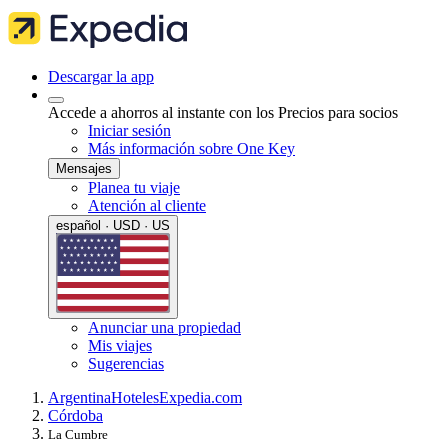
Descargar la app
Accede a ahorros al instante con los Precios para socios
Iniciar sesión
Más información sobre One Key
Mensajes
Planea tu viaje
Atención al cliente
español · USD · US
Anunciar una propiedad
Mis viajes
Sugerencias
Argentina
Hoteles
Expedia.com
Córdoba
La Cumbre