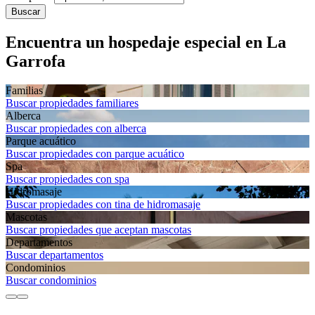
Buscar
Encuentra un hospedaje especial en La
Garrofa
Familias
Buscar propiedades familiares
Alberca
Buscar propiedades con alberca
Parque acuático
Buscar propiedades con parque acuático
Spa
Buscar propiedades con spa
Hidromasaje
Buscar propiedades con tina de hidromasaje
Mascotas
Buscar propiedades que aceptan mascotas
Departa­mentos
Buscar departamentos
Condominios
Buscar condominios