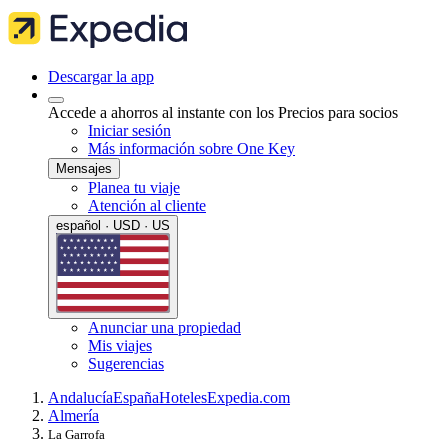
Descargar la app
Accede a ahorros al instante con los Precios para socios
Iniciar sesión
Más información sobre One Key
Mensajes
Planea tu viaje
Atención al cliente
español · USD · US
Anunciar una propiedad
Mis viajes
Sugerencias
Andalucía
España
Hoteles
Expedia.com
Almería
La Garrofa