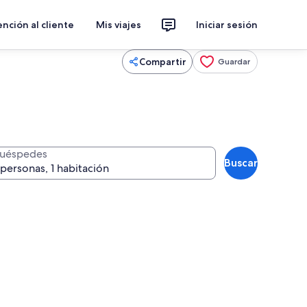
nción al cliente
Mis viajes
Iniciar sesión
Compartir
Guardar
uéspedes
Buscar