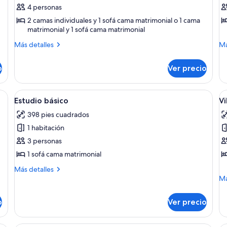
de
d
4 personas
Villa
Vi
2 camas individuales y 1 sofá cama matrimonial o 1 cama
matrimonial y 1 sofá cama matrimonial
superior,
e
1
2
Más
M
Más detalles
Má
habitación
detalles
h
de
sobre
so
o
Ver precio
Villa
Vil
superior,
es
1
2
olcha a rayas, un cabecero de madera y una mesita de noche con una lámpa
Abrir
Estudio básico | Escritorio, insonoriza
A
6
habitación
ha
Estudio básico
Vi
todas
t
398 pies cuadrados
las
la
1 habitación
fotos
f
de
d
3 personas
Estudio
Vi
1 sofá cama matrimonial
básico
e
Más
Más detalles
3
detalles
M
Má
sobre
h
de
Estudio
so
o
Ver precio
básico
Vil
es
3