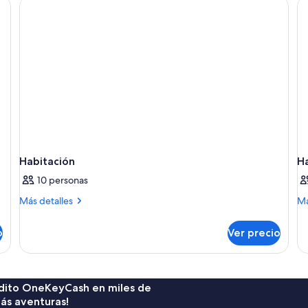
ha
Habitación
H
10 personas
Más
M
Más detalles
Má
detalles
de
sobre
so
o
Ver precio
Habitación
Ha
rédito OneKeyCash en miles de
ás aventuras!