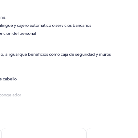
nis
ilingüe y cajero automático o servicios bancarios
ención del personal
, al igual que beneficios como caja de seguridad y muros
e cabello
 congelador
Corralejo Surfing Colors Hotel&Apartments
Shambhala Fuerteventu