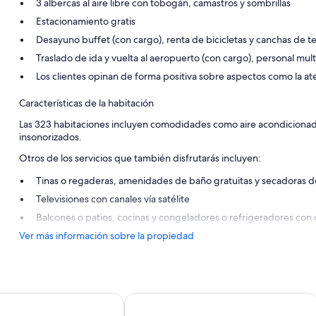
3 albercas al aire libre con tobogán, camastros y sombrillas
Estacionamiento gratis
Desayuno buffet (con cargo), renta de bicicletas y canchas de te
Traslado de ida y vuelta al aeropuerto (con cargo), personal mult
Los clientes opinan de forma positiva sobre aspectos como la at
Características de la habitación
Las 323 habitaciones incluyen comodidades como aire acondicionado
insonorizados.
Otros de los servicios que también disfrutarás incluyen:
Tinas o regaderas, amenidades de baño gratuitas y secadoras d
Televisiones con canales vía satélite
Balcones o patios, cocinas y congeladores o refrigeradores con
Ver más información sobre la propiedad
t Beach
Apartamentos Hesperia Bristol Playa