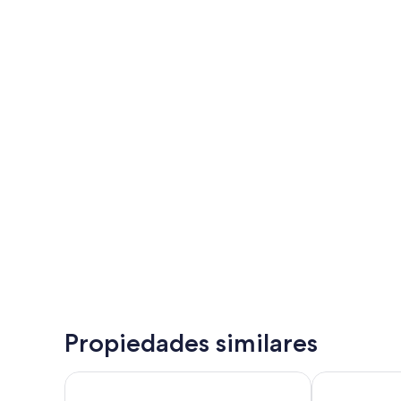
Propiedades similares
Hotel Riu Oliva Beach Resort - All Inclusive
Bristol Sunse