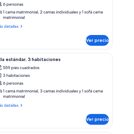
e
6 personas
lla
1 cama matrimonial, 2 camas individuales y 1 sofá cama
matrimonial
stándar,
ás
s detalles
abitaciones
talles
bre
Ver precio
la
tándar,
ra.
ción, tabla de planchar con plancha y cunas
brir
Mesa y sillas de madera bajo una pérgola, con 
10
bitaciones
lla estándar, 3 habitaciones
odas
559 pies cuadrados
s
3 habitaciones
otos
e
6 personas
lla
1 cama matrimonial, 3 camas individuales y 1 sofá cama
matrimonial
stándar,
ás
s detalles
abitaciones
talles
bre
Ver precio
la
tándar,