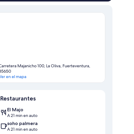
Carretera Majanicho 100, La Oliva, Fuerteventura,
35650
Ver en el mapa
Sección del mapa
Restaurantes
El Majo
A 21 min en auto
soho palmera
A 21 min en auto