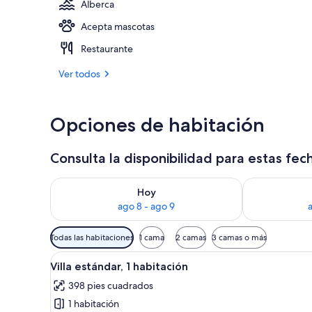
Alberca
Acepta mascotas
3 albercas al 
Restaurante
Ver todos
Opciones de habitación
Consulta la disponibilidad para estas fec
Consulta la disponibilidad para hoy ago 8 - ago 9
Consulta la d
Hoy
ago 8 - ago 9
Filtros
Todas las habitaciones
1 cama
2 camas
3 camas o más
disponibles
Abrir
Un dormitorio con una cama gr
para
9
Villa estándar, 1 habitación
todas
las
398 pies cuadrados
las
habitaciones
1 habitación
fotos