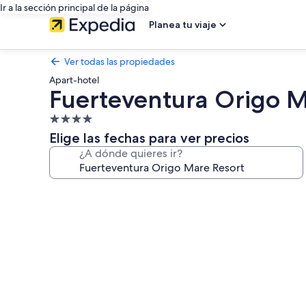
Ir a la sección principal de la página
Planea tu viaje
Ver todas las propiedades
Apart-hotel
Fuerteventura Origo M
Propiedad
de
Elige las fechas para ver precios
4.0
¿A dónde quieres ir?
estrellas
Galería
de
fotos
de
Fuerteventura
Origo