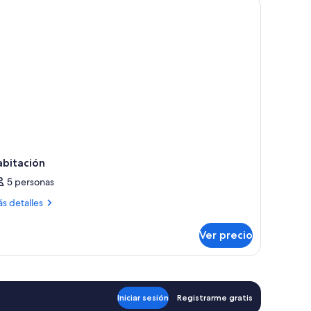
bitaciones
abitación
5 personas
ás
s detalles
talles
bre
Ver precio
bitación
Iniciar sesión
Registrarme gratis