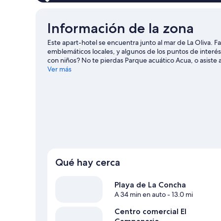
Información de la zona
Este apart-hotel se encuentra junto al mar de La Oliva. F
emblemáticos locales, y algunos de los puntos de interés d
con niños? No te pierdas Parque acuático Acua, o asiste 
como buceo y ski acuático ofrecen una gran oportunidad 
Ver más
hacer paseos a pie o ciclismo en senderos y paseos a cab
Ver más apart-hoteles en La Oliva
Qué hay cerca
Playa de La Concha
A 34 min en auto
- 13.0 mi
Centro comercial El