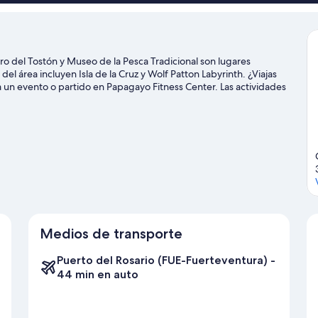
aro del Tostón y Museo de la Pesca Tradicional son lugares
el área incluyen Isla de la Cruz y Wolf Patton Labyrinth. ¿Viajas
a un evento o partido en Papagayo Fitness Center. Las actividades
de disfrutar del agua y, si buscas un poco de adrenalina, puedes
allo en los alrededores.
Visita nuestra guía de La Oliva
Medios de transporte
Puerto del Rosario (FUE-Fuerteventura) -
44 min en auto