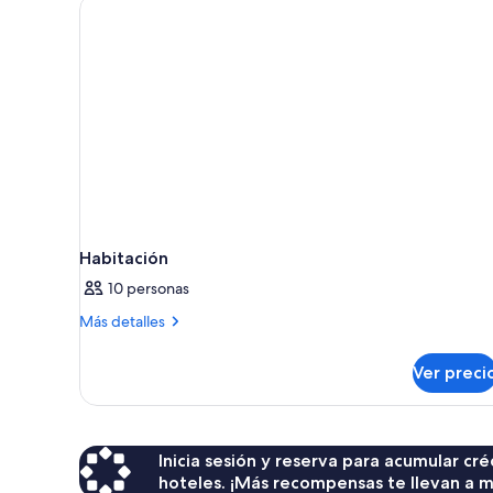
habitaciones
Habitación
10 personas
Más
Más detalles
detalles
sobre
Ver preci
Habitación
Inicia sesión y reserva para acumular c
hoteles. ¡Más recompensas te llevan a m