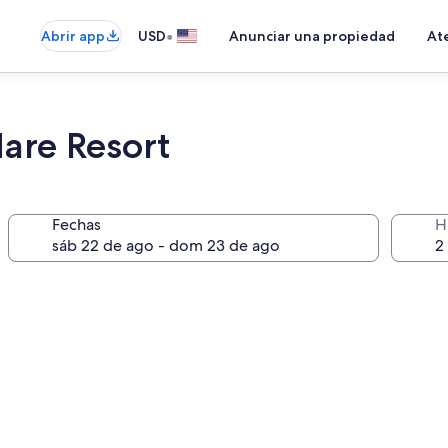
•
Abrir app
USD
Anunciar una propiedad
Ate
are Resort
Fechas
H