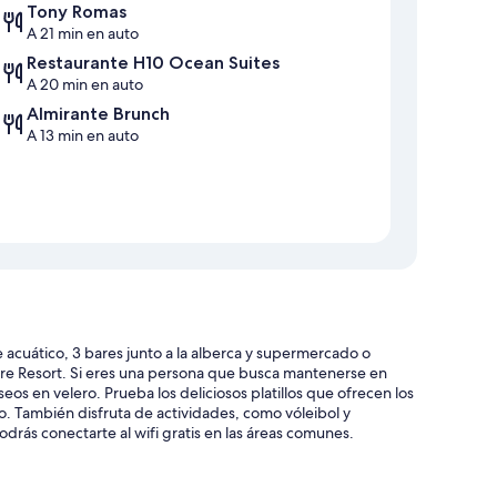
Tony Romas
A 21 min en auto
Restaurante H10 Ocean Suites
A 20 min en auto
Almirante Brunch
A 13 min en auto
 acuático, 3 bares junto a la alberca y supermercado o
re Resort. Si eres una persona que busca mantenerse en
eos en velero. Prueba los deliciosos platillos que ofrecen los
. También disfruta de actividades, como vóleibol y
drás conectarte al wifi gratis en las áreas comunes.