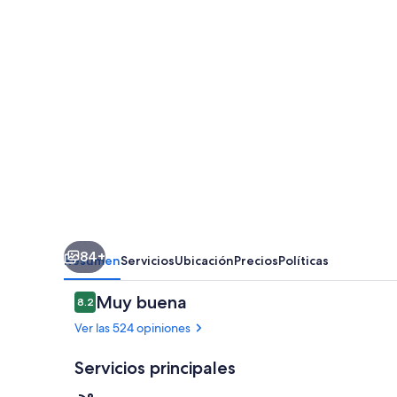
Mare
Resort
84+
Resumen
Servicios
Ubicación
Precios
Políticas
Opiniones
Muy buena
8.2
8.2 de 10,
Ver las 524 opiniones
Servicios principales