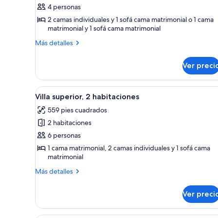
de
4 personas
Villa
2 camas individuales y 1 sofá cama matrimonial o 1 cama
matrimonial y 1 sofá cama matrimonial
estándar,
1
Más
Más detalles
habitación
detalles
sobre
Ver preci
Villa
estándar,
1
Abrir
Una cama bien hecha con una c
14
habitación
Villa superior, 2 habitaciones
todas
559 pies cuadrados
las
2 habitaciones
fotos
de
6 personas
Villa
1 cama matrimonial, 2 camas individuales y 1 sofá cama
matrimonial
superior,
2
Más
Más detalles
habitaciones
detalles
sobre
Ver preci
Villa
superior,
2