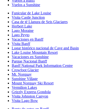
Vuelos a Banff
Vuelos a Sunshine
Funicular de Lake Louise
Visita Castle Junction
Casa de té Llanura de Seis Glaciares
Herbert Lake
Lago Moraine
Lago Peyto
Vacaciones en Banff
Visita Banff
Lugar histórico nacional de Cave and Basin
Lake Louise Mountain Resort
Vacaciones en Sunshine
Parque Nacional Banff
Banff National Park Information Centre
Crowfoot Glacier
Mt. Norquay
Sunshine Village
Mount Norquay Ski Resort
Vermilion Lakes
Grizzly Express Gondola
Visita Johnston Canyon
Visita Lago Bow
Renta de autos en Banff