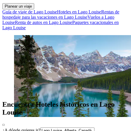
Planear un viaje
Guía de viaje de Lago Louise
Hoteles en Lago Louise
Rentas de
hospedaje para las vacaciones en Lago Louise
Vuelos a Lago
Louise
Renta de autos en Lago Louise
Paquetes vacacionales en
Lago Louise
Encuentra Hoteles históricos en Lago
Louise
¿A dónde quieres ir?