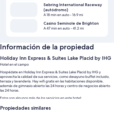
Sebring International Raceway
(autódromo)
A 18 min en auto
- 16.9 mi
Casino Seminole de Brighton
A 47 min en auto
- 41.2 mi
Información de la propiedad
Holiday Inn Express & Suites Lake Placid by IHG
Hotel en el campo
Hospédate en Holiday Inn Express & Suites Lake Placid by IHG y
aprovecha la calidad de sus servicios, como desayuno buffet incluido,
terraza y lavandería. Hay wifi gratis en las habitaciones disponible,
además de gimnasio abierto las 24 horas y centro de negocios abierto
las 24 horas.
Estos son algunos más de los servicios en este hotel:
Alberca al aire libre
Propiedades similares
Estacionamiento gratis