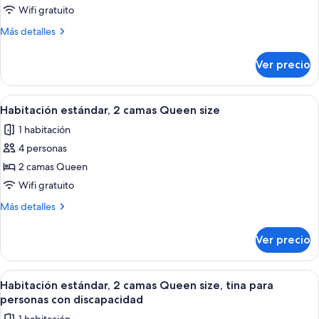
estándar,
Wifi gratuito
1
Más
Más detalles
cama
detalles
sobre
King
Ver precio
Habitación
size,
estándar,
tina
1
Abrir
Habitación de hotel con dos camas, tel
8
para
cama
Habitación estándar, 2 camas Queen size
todas
King
personas
1 habitación
size,
las
con
tina
4 personas
fotos
discapacidad
para
de
2 camas Queen
personas
Habitación
con
Wifi gratuito
discapacidad
estándar,
Más
Más detalles
2
detalles
camas
sobre
Ver precio
Habitación
Queen
estándar,
size
2
Abrir
Habitación de hotel moderna con un es
8
camas
Habitación estándar, 2 camas Queen size, tina para
todas
Queen
personas con discapacidad
size
las