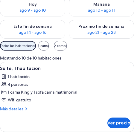
Consulta la disponibilidad para hoy ago 9 - ago 10
Consulta la disponibilidad par
Hoy
Mañana
ago 9 - ago 10
ago 10 - ago 11
Consulta la disponibilidad para este fin de semana ago 14 - ag
Consulta la disponibilidad pa
Este fin de semana
Próximo fin de semana
ago 14 - ago 16
ago 21 - ago 23
Filtros
Todas las habitaciones
1 cama
2 camas
disponibles
para
Mostrando 10 de 10 habitaciones
las
Abrir
Una habitación con un sofá azul, una
5
Suite, 1 habitación
habitaciones
todas
1 habitación
las
4 personas
fotos
de
1 cama King y 1 sofá cama matrimonial
Suite,
Wifi gratuito
1
Más
Más detalles
habitación
detalles
sobre
Ver precio
Suite,
1