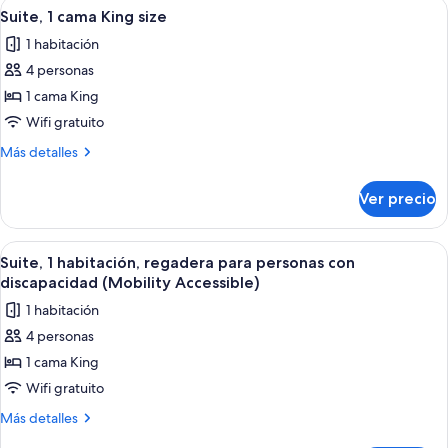
Abrir
Una habitación con un sofá azul, una
8
Queen
Suite, 1 cama King size
todas
size
1 habitación
las
4 personas
fotos
de
1 cama King
Suite,
Wifi gratuito
1
Más
Más detalles
cama
detalles
King
sobre
Ver precio
Suite,
size
1
cama
Abrir
Una habitación con un sofá azul, una
7
King
Suite, 1 habitación, regadera para personas con
todas
size
discapacidad (Mobility Accessible)
las
1 habitación
fotos
4 personas
de
1 cama King
Suite,
1
Wifi gratuito
habitación,
Más
Más detalles
regadera
detalles