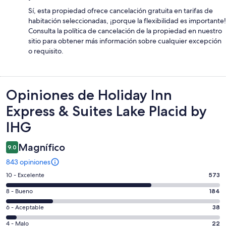
Sí, esta propiedad ofrece cancelación gratuita en tarifas de
habitación seleccionadas, ¡porque la flexibilidad es importante!
Consulta la política de cancelación de la propiedad en nuestro
sitio para obtener más información sobre cualquier excepción
o requisito.
Opiniones
Opiniones de Holiday Inn
Express & Suites Lake Placid by
IHG
Magnífico
9.0
843 opiniones
Puntuación
10 - Excelente
573
de
Puntuación
8 - Bueno
184
10,
de
es
Puntuación
6 - Aceptable
38
8,
decir,
de
es
Puntuación
4 - Malo
22