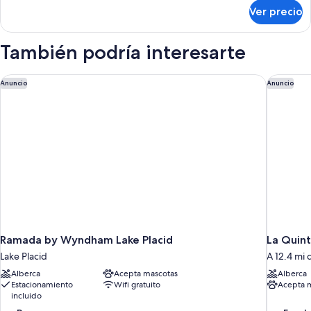
sobre
para
Ver precio
Suite,
personas
1
con
habitación,
También podría interesarte
discapacidad
regadera
para
(Mobility
personas
Ramada by Wyndham Lake Placid
La Quint
Anuncio
Anuncio
Accessible)
con
discapacidad
(Mobility
Accessible)
Ramada by Wyndham Lake Placid
La Quin
Lake Placid
A 12.4 mi 
Alberca
Acepta mascotas
Alberca
Estacionamiento
Wifi gratuito
Acepta 
incluido