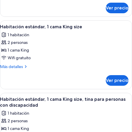
sobre
Ver precio
Habitación
estándar
Abrir
Habitación de hotel moderna con un es
7
Habitación estándar, 1 cama King size
todas
1 habitación
las
2 personas
fotos
de
1 cama King
Habitación
Wifi gratuito
estándar,
Más
Más detalles
1
detalles
cama
sobre
Ver precio
Habitación
King
estándar,
size
1
Abrir
Habitación de hotel moderna con un es
9
cama
Habitación estándar, 1 cama King size, tina para personas
todas
King
con discapacidad
size
las
1 habitación
fotos
2 personas
de
1 cama King
Habitación