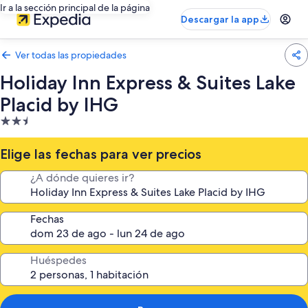
Ir a la sección principal de la página
Descargar la app
Ver todas las propiedades
Holiday Inn Express & Suites Lake
Placid by IHG
Propiedad
de
2.5
Elige las fechas para ver precios
estrellas
¿A dónde quieres ir?
Fechas
Huéspedes