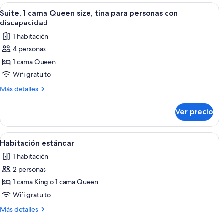
habitación
Abrir
Una habitación con un sofá azul, una
9
Suite, 1 cama Queen size, tina para personas con
todas
discapacidad
las
1 habitación
fotos
4 personas
de
1 cama Queen
Suite,
1
Wifi gratuito
cama
Más
Más detalles
Queen
detalles
sobre
size,
Ver precio
Suite,
tina
1
para
cama
Abrir
Habitación de hotel moderna con un es
6
personas
Queen
Habitación estándar
todas
size,
con
1 habitación
tina
las
discapacidad
para
2 personas
fotos
personas
de
1 cama King o 1 cama Queen
con
Habitación
discapacidad
Wifi gratuito
estándar
Más
Más detalles
detalles