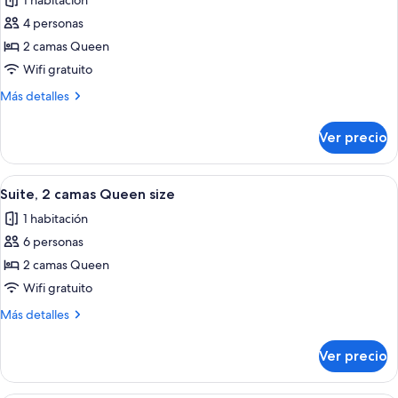
1 habitación
fotos
4 personas
de
2 camas Queen
Habitación
estándar,
Wifi gratuito
2
Más
Más detalles
camas
detalles
sobre
Queen
Ver precio
Habitación
size,
estándar,
tina
2
Abrir
Una habitación con un sofá azul, una
9
para
camas
Suite, 2 camas Queen size
todas
Queen
personas
1 habitación
size,
las
con
tina
6 personas
fotos
discapacidad
para
de
2 camas Queen
personas
Suite,
con
Wifi gratuito
discapacidad
2
Más
Más detalles
camas
detalles
Queen
sobre
Ver precio
Suite,
size
2
camas