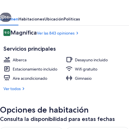
Express
&
erior
Siguiente
Suites
58+
Resumen
Habitaciones
Ubicación
Políticas
Lake
Opiniones
Magnífica
9.0
Ver las 843 opiniones
Placid
9.0 de 10,
by
Servicios principales
IHG
Alberca
Desayuno incluido
Estacionamiento incluido
Wifi gratuito
Aire acondicionado
Gimnasio
Exterior
Ver todos
Opciones de habitación
Consulta la disponibilidad para estas fechas