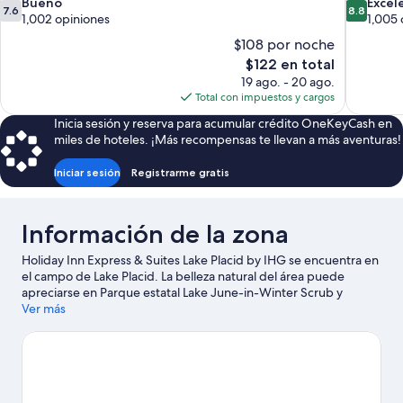
7.6
8.8
Bueno
Excel
7.6
8.8
de
de
1,002 opiniones
1,005 
10,
10,
$108 por noche
Bueno,
Excelente
El
$122 en total
1,002
1,005
precio
19 ago. - 20 ago.
opiniones
opiniones
actual
Total con impuestos y cargos
es
Inicia sesión y reserva para acumular crédito OneKeyCash en
de
miles de hoteles. ¡Más recompensas te llevan a más aventuras!
$122
Iniciar sesión
Registrarme gratis
Información de la zona
Holiday Inn Express & Suites Lake Placid by IHG se encuentra en
el campo de Lake Placid. La belleza natural del área puede
apreciarse en Parque estatal Lake June-in-Winter Scrub y
Parque estatal Highlands Hammock, mientras que Murals of
Ver más
Lake Placid y Historical Society Depot Museum (museo de
historia) son lugares culturales destacados. ¿Quieres asistir a un
evento o partido mientras estás en la ciudad? Consulta el
calendario de Sebring International Raceway (autódromo) o
Highlands Multi Sport Complex (complejo deportivo).
Visita