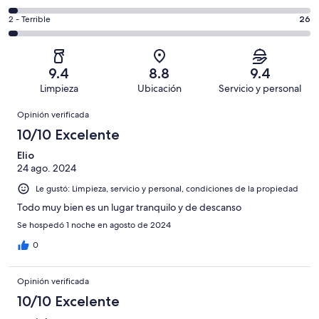
Excelente.
6,
decir,
de
Basada
es
Puntuación
2 - Terrible
26
Bueno.
4,
en
decir,
de
Basada
es
573
Aceptable.
2,
en
decir,
de
Basada
es
184
Malo.
9.4
8.8
9.4
843
en
decir,
de
Basada
Limpieza
Ubicación
Servicio y personal
opiniones
38
Terrible.
843
en
Opiniones
de
Basada
opiniones
Opinión verificada
22
843
en
de
10/10 Excelente
opiniones
26
843
de
Elio
opiniones
24 ago. 2024
843
opiniones
Le gustó: Limpieza, servicio y personal, condiciones de la propiedad
Todo muy bien es un lugar tranquilo y de descanso
Se hospedó 1 noche en agosto de 2024
0
Opinión verificada
10/10 Excelente