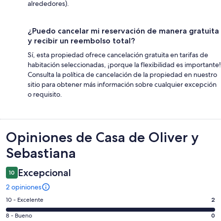
alrededores).
¿Puedo cancelar mi reservación de manera gratuita
y recibir un reembolso total?
Sí, esta propiedad ofrece cancelación gratuita en tarifas de
habitación seleccionadas, ¡porque la flexibilidad es importante!
Consulta la política de cancelación de la propiedad en nuestro
sitio para obtener más información sobre cualquier excepción
o requisito.
Opiniones
Opiniones de Casa de Oliver y
Sebastiana
Excepcional
10
2 opiniones
Puntuación
10 - Excelente
2
de
Puntuación
8 - Bueno
0