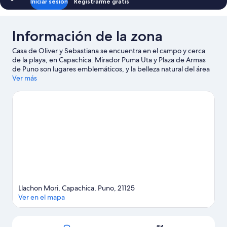
Iniciar sesión
Registrarme gratis
Información de la zona
Casa de Oliver y Sebastiana se encuentra en el campo y cerca
de la playa, en Capachica. Mirador Puma Uta y Plaza de Armas
de Puno son lugares emblemáticos, y la belleza natural del área
puede apreciarse en Lago Titicaca - Puno (y alrededores) y
Ver más
Montaña sagrada Pachatata. También puedes darte una vuelta
por Mercado central de Puno y Catedral de Puno. En los
alrededores encontrarás muchas oportunidades para hacer
paseos en botes de motor, paseos en velero y tours en bote, y
así saciar tu sed de aventuras en el agua.
Visita nuestra guía de
Capachica
Ver más casas de huéspedes en Capachica
Llachon Mori, Capachica, Puno, 21125
Ver en el mapa
Sección del mapa