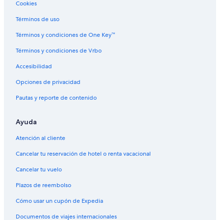
a
Cookies
k
Términos de uso
e
T
Términos y condiciones de One Key™
i
t
Términos y condiciones de Vrbo
i
c
Accesibilidad
a
c
Opciones de privacidad
a
Pautas y reporte de contenido
-
P
u
Ayuda
n
o
Atención al cliente
Cancelar tu reservación de hotel o renta vacacional
Cancelar tu vuelo
Plazos de reembolso
Cómo usar un cupón de Expedia
Documentos de viajes internacionales