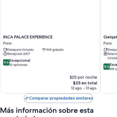
Otros de los servicios que también encontrarás son:
Regaderas y jabón
Cocinas compartidas y servicio de limpieza diario
INCA
Qelqata
INCA PALACE EXPERIENCE
Qelqat
PALACE
Hotel
Puno
Puno
EXPERIENCE
Puno
Desayuno incluido
Wifi gratuito
Desayu
Puno
Recepción 24/7
Estaci
inclui
9.4
Excepcional
9.4
8.6
Exc
de
10 opiniones
8.6
de
415 
10,
10,
Excepcional,
$25 por noche
Excelent
10
El
$25 en total
415
opiniones
precio
opinion
12 ago. - 13 ago.
actual
es
Comparar propiedades similares
de
$25
Más información sobre esta