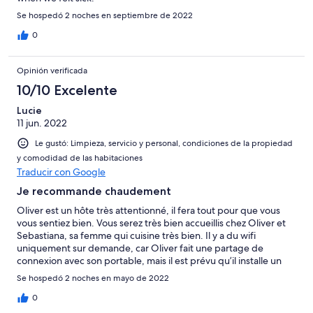
Se hospedó 2 noches en septiembre de 2022
0
Opinión verificada
10/10 Excelente
Lucie
11 jun. 2022
Le gustó: Limpieza, servicio y personal, condiciones de la propiedad
y comodidad de las habitaciones
Traducir con Google
Je recommande chaudement
Oliver est un hôte très attentionné, il fera tout pour que vous
vous sentiez bien. Vous serez très bien accueillis chez Oliver et
Sebastiana, sa femme qui cuisine très bien. Il y a du wifi
uniquement sur demande, car Oliver fait une partage de
connexion avec son portable, mais il est prévu qu’il installe un
répétiteur proche des chambres. Un super cadre, tranquille et
Se hospedó 2 noches en mayo de 2022
superbe vue sur le lac
0