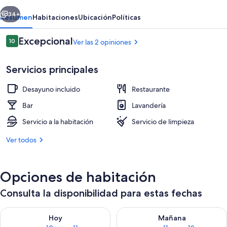
y
erior
Siguiente
Sebastiana
34+
Resumen
Habitaciones
Ubicación
Políticas
Opiniones
Excepcional
10
Ver las 2 opiniones
10 de 10,
Servicios principales
Desayuno incluido
Restaurante
Bar
Lavandería
Servicio a la habitación
Servicio de limpieza
Vista desde la propiedad
Ver todos
Opciones de habitación
Consulta la disponibilidad para estas fechas
Consulta la disponibilidad para hoy ago 10 - ago 11
Consulta la disponibilidad par
Hoy
Mañana