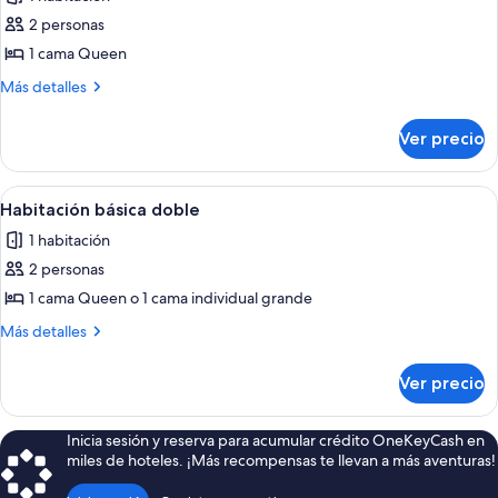
las
2 personas
fotos
de
1 cama Queen
Habitación
Más
Más detalles
doble
detalles
sobre
económica
Ver precio
Habitación
doble
económica
Abrir
Una habitación pequeña y funcional co
1
Habitación básica doble
todas
1 habitación
las
2 personas
fotos
de
1 cama Queen o 1 cama individual grande
Habitación
Más
Más detalles
básica
detalles
sobre
doble
Ver precio
Habitación
básica
doble
Inicia sesión y reserva para acumular crédito OneKeyCash en
miles de hoteles. ¡Más recompensas te llevan a más aventuras!