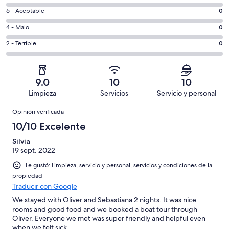
10,
de
es
Puntuación
6 - Aceptable
0
8,
decir,
de
es
Puntuación
4 - Malo
0
Excelente.
6,
decir,
de
Basada
es
Puntuación
2 - Terrible
0
Bueno.
4,
en
decir,
de
Basada
es
2
Aceptable.
2,
en
decir,
de
Basada
es
0
Malo.
9.0
10
10
2
en
decir,
de
Basada
Limpieza
Servicios
Servicio y personal
opiniones
0
Terrible.
2
en
Opiniones
de
Basada
opiniones
Opinión verificada
0
2
en
de
10/10 Excelente
opiniones
0
2
de
Silvia
opiniones
19 sept. 2022
2
opiniones
Le gustó: Limpieza, servicio y personal, servicios y condiciones de la
propiedad
Traducir con Google
We stayed with Oliver and Sebastiana 2 nights. It was nice
rooms and good food and we booked a boat tour through
Oliver. Everyone we met was super friendly and helpful even
when we felt sick.