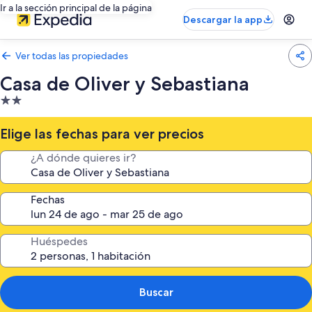
Ir a la sección principal de la página
Descargar la app
Ver todas las propiedades
Casa de Oliver y Sebastiana
Propiedad
de
2.0
Elige las fechas para ver precios
estrellas
¿A dónde quieres ir?
Fechas
Huéspedes
Buscar