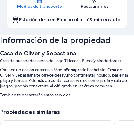
Medios de transporte
Restaurantes
Estación de tren Paucarcolla - 69 min en auto
Información de la propiedad
Casa de Oliver y Sebastiana
Casa de huéspedes cerca de Lago Titicaca - Puno (y alrededores)
Con una ubicación cercana a Montaña sagrada Pachatata, Casa de
Oliver y Sebastiana te ofrece desayuno continental incluido, bar en la
playa y terraza. Además de contar con servicios como jardín y sala de
juegos, podrás conectarte al wifi gratis en las áreas comunes.
También te encantarán estos servicios:
Check-out exprés, asistencia para compra de tours o entradas y
recepción disponible las 24 horas
Propiedades similares
Características de la habitación
INCA PALACE EXPERIENCE
Qelqatan
Todas las habitaciones de Casa de Oliver y Sebastiana cuentan con
amenidades como servicio a la habitación las 24 horas.