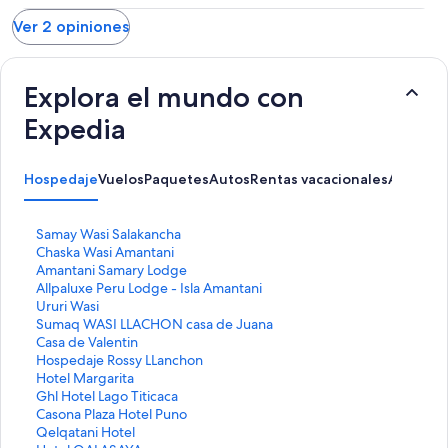
Ver 2 opiniones
Explora el mundo con
Expedia
Hospedaje
Vuelos
Paquetes
Autos
Rentas vacacionales
Activida
E
Samay Wasi Salakancha
n
E
Chaska Wasi Amantani
l
n
E
Amantani Samary Lodge
a
l
n
E
Allpaluxe Peru Lodge - Isla Amantani
c
a
l
n
E
Ururi Wasi
e
c
a
l
n
E
Sumaq WASI LLACHON casa de Juana
p
e
c
a
l
n
E
Casa de Valentin
a
p
e
c
a
l
n
E
Hospedaje Rossy LLanchon
r
a
p
e
c
a
l
n
E
Hotel Margarita
a
r
a
p
e
c
a
l
n
E
Ghl Hotel Lago Titicaca
a
a
r
a
p
e
c
a
l
n
E
Casona Plaza Hotel Puno
b
a
a
r
a
p
e
c
a
l
n
E
Qelqatani Hotel