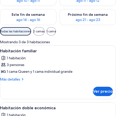
ago 10 - ago 11
ago 11 - ago 12
Consulta la disponibilidad para este fin de semana ago 14 - ag
Consulta la disponibilidad pa
Este fin de semana
Próximo fin de semana
ago 14 - ago 16
ago 21 - ago 23
Filtros
Todas las habitaciones
2 camas
1 cama
disponibles
para
Mostrando 3 de 3 habitaciones
las
Abrir
Una habitación pequeña y sencilla co
2
Habitación familiar
habitaciones
todas
1 habitación
las
3 personas
fotos
de
1 cama Queen y 1 cama individual grande
Habitación
Más
Más detalles
familiar
detalles
sobre
Ver precio
Habitación
familiar
Abrir
Una habitación pequeña y sencilla co
2
Habitación doble económica
todas
1 habitación