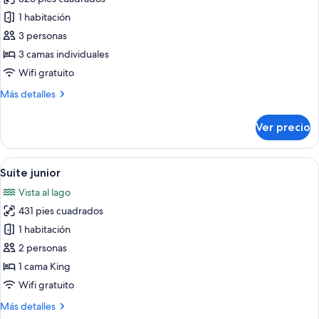
fotos
de
1 habitación
Habitación
3 personas
triple
3 camas individuales
estándar
Wifi gratuito
Más
Más detalles
detalles
sobre
Ver precio
Habitación
triple
estándar
Abrir
Habitación de hotel con cama, dos sillas
8
Suite junior
todas
Vista al lago
las
431 pies cuadrados
fotos
de
1 habitación
Suite
2 personas
junior
1 cama King
Wifi gratuito
Más
Más detalles
detalles