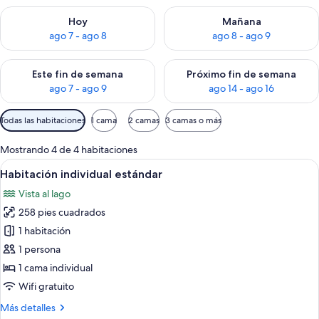
Consulta la disponibilidad para hoy ago 7 - ago 8
Consulta la disponibilidad pa
Hoy
Mañana
ago 7 - ago 8
ago 8 - ago 9
Consulta la disponibilidad para este fin de semana ago 7 - ag
Consulta la disponibilidad par
Este fin de semana
Próximo fin de semana
ago 7 - ago 9
ago 14 - ago 16
Filtros
Todas las habitaciones
1 cama
2 camas
3 camas o más
disponibles
para
Mostrando 4 de 4 habitaciones
las
Abrir
Habitación de hotel con una cama grand
12
Habitación individual estándar
habitaciones
todas
Vista al lago
las
258 pies cuadrados
fotos
de
1 habitación
Habitación
1 persona
individual
1 cama individual
estándar
Wifi gratuito
Más
Más detalles