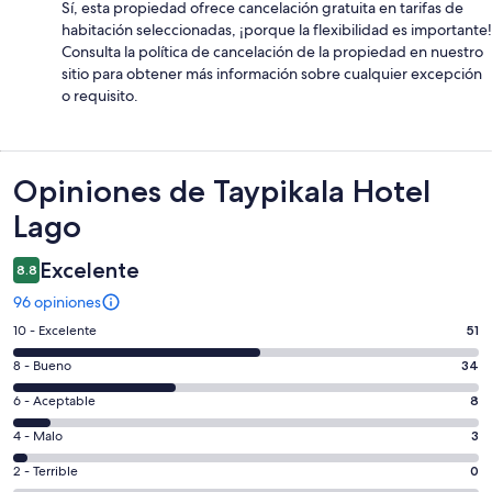
Sí, esta propiedad ofrece cancelación gratuita en tarifas de
habitación seleccionadas, ¡porque la flexibilidad es importante!
Consulta la política de cancelación de la propiedad en nuestro
sitio para obtener más información sobre cualquier excepción
o requisito.
Opiniones
Opiniones de Taypikala Hotel
Lago
Excelente
8.8
96 opiniones
Puntuación
10 - Excelente
51
de
Puntuación
8 - Bueno
34
10,
de
es
Puntuación
6 - Aceptable
8
8,
decir,
de
es
Puntuación
4 - Malo
3
Excelente.
6,
decir,
de
Basada
es
Puntuación
2 - Terrible
0
Bueno.
4,