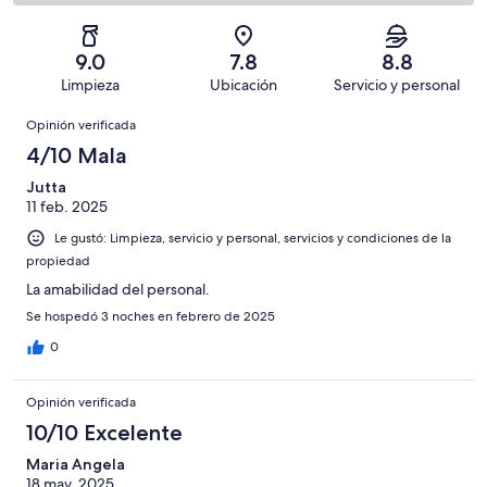
en
decir,
de
Basada
es
51
Aceptable.
2,
en
decir,
de
Basada
es
34
Malo.
9.0
7.8
8.8
96
en
decir,
de
Basada
Limpieza
Ubicación
Servicio y personal
opiniones
8
Terrible.
96
en
Opiniones
de
Basada
opiniones
Opinión verificada
3
96
en
de
4/10 Mala
opiniones
0
96
de
Jutta
opiniones
11 feb. 2025
96
opiniones
Le gustó: Limpieza, servicio y personal, servicios y condiciones de la
propiedad
La amabilidad del personal.
Se hospedó 3 noches en febrero de 2025
0
Opinión verificada
10/10 Excelente
Maria Angela
18 may. 2025