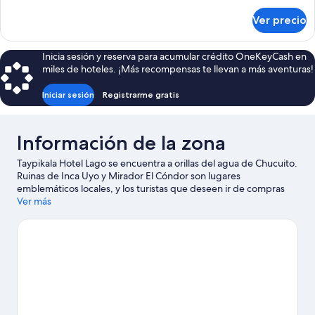
sobre
Ver precio
Suite
junior
Inicia sesión y reserva para acumular crédito OneKeyCash en
miles de hoteles. ¡Más recompensas te llevan a más aventuras!
Iniciar sesión
Registrarme gratis
Información de la zona
Taypikala Hotel Lago se encuentra a orillas del agua de Chucuito.
Ruinas de Inca Uyo y Mirador El Cóndor son lugares
emblemáticos locales, y los turistas que deseen ir de compras
pueden visitar Mercado central de Puno y Mercado Bellavista.
Ver más
Visita nuestra guía de Chucuito