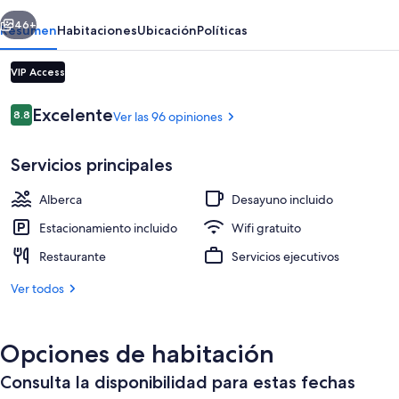
erior
Siguiente
46+
Resumen
Habitaciones
Ubicación
Políticas
VIP Access
Opiniones
Excelente
8.8
Ver las 96 opiniones
8.8 de 10,
Servicios principales
Alberca
Desayuno incluido
Ropa de cama de alta calidad y caja de
Estacionamiento incluido
Wifi gratuito
Restaurante
Servicios ejecutivos
Ver todos
Opciones de habitación
Consulta la disponibilidad para estas fechas