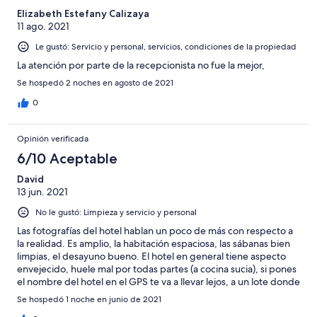
Elizabeth Estefany Calizaya
11 ago. 2021
Le gustó: Servicio y personal, servicios, condiciones de la propiedad
La atención por parte de la recepcionista no fue la mejor,
Se hospedó 2 noches en agosto de 2021
0
Opinión verificada
6/10 Aceptable
David
13 jun. 2021
No le gustó: Limpieza y servicio y personal
Las fotografías del hotel hablan un poco de más con respecto a
la realidad. Es amplio, la habitación espaciosa, las sábanas bien
limpias, el desayuno bueno. El hotel en general tiene aspecto
envejecido, huele mal por todas partes (a cocina sucia), si pones
el nombre del hotel en el GPS te va a llevar lejos, a un lote donde
no existe nada. Después de estar allí dudo de la mayoría de
Se hospedó 1 noche en junio de 2021
comentarios 10.0 que aparecen.