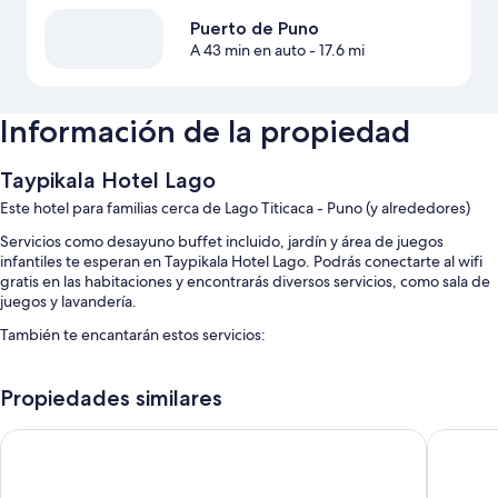
Puerto de Puno
A 43 min en auto
- 17.6 mi
Información de la propiedad
Taypikala Hotel Lago
Este hotel para familias cerca de Lago Titicaca - Puno (y alrededores)
Servicios como desayuno buffet incluido, jardín y área de juegos
infantiles te esperan en Taypikala Hotel Lago. Podrás conectarte al wifi
gratis en las habitaciones y encontrarás diversos servicios, como sala de
juegos y lavandería.
También te encantarán estos servicios:
Alberca techada con camastros
Propiedades similares
Estacionamiento gratis
Servicio de cuidado de niños (con cargo), salón de banquetes y
Tierra Viva Puno Plaza
Sonesta 
elevador
Resguardo de equipaje, área con computadoras y periódicos gratis