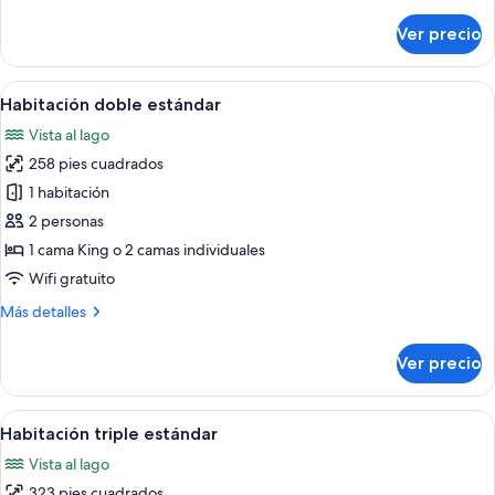
detalles
sobre
Ver precio
Habitación
individual
estándar
Abrir
Habitación de hotel con dos camas, un
10
Habitación doble estándar
todas
Vista al lago
las
258 pies cuadrados
fotos
de
1 habitación
Habitación
2 personas
doble
1 cama King o 2 camas individuales
estándar
Wifi gratuito
Más
Más detalles
detalles
sobre
Ver precio
Habitación
doble
estándar
Abrir
Habitación de hotel con dos camas, una
6
Habitación triple estándar
todas
Vista al lago
las
323 pies cuadrados