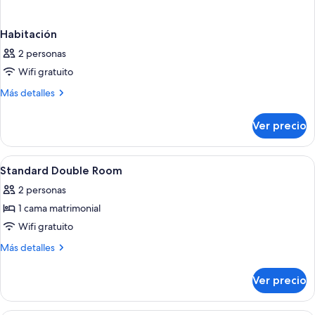
Habitación
2 personas
Wifi gratuito
Más
Más detalles
detalles
sobre
Ver precio
Habitación
Abrir
Caja de seguridad en la habitación, escr
16
Standard Double Room
todas
2 personas
las
1 cama matrimonial
fotos
de
Wifi gratuito
Standard
Más
Más detalles
Double
detalles
sobre
Room
Ver precio
Standard
Double
Room