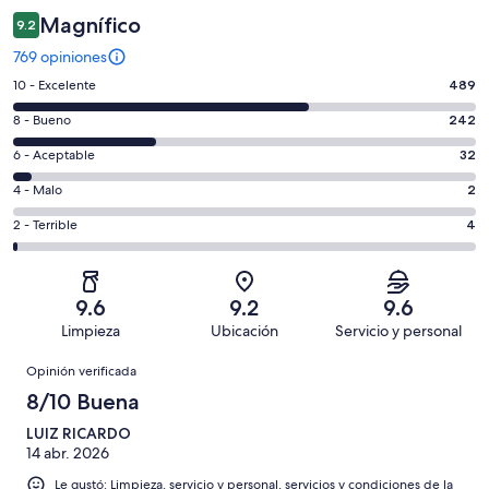
Magnífico
9.2
769 opiniones
Puntuación
10 - Excelente
489
de
Puntuación
8 - Bueno
242
10,
de
es
Puntuación
6 - Aceptable
32
8,
decir,
de
es
Puntuación
4 - Malo
2
Excelente.
6,
decir,
de
Basada
es
Puntuación
2 - Terrible
4
Bueno.
4,
en
decir,
de
Basada
es
489
Aceptable.
2,
en
decir,
de
Basada
es
242
Malo.
9.6
9.2
9.6
769
en
decir,
de
Basada
Limpieza
Ubicación
Servicio y personal
opiniones
32
Terrible.
769
en
Opiniones
de
Basada
opiniones
Opinión verificada
2
769
en
de
8/10 Buena
opiniones
4
769
de
LUIZ RICARDO
opiniones
14 abr. 2026
769
opiniones
Le gustó: Limpieza, servicio y personal, servicios y condiciones de la