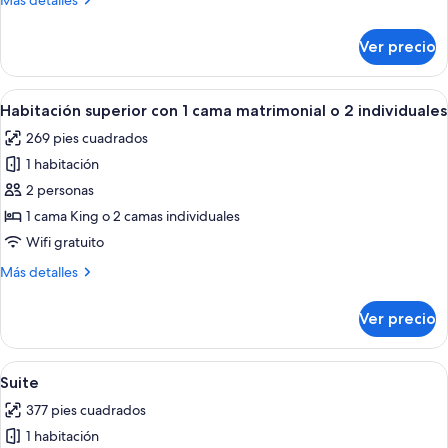
Más detalles
1
detalles
cama
sobre
Ver precio
Habitación
King
doble
size
estándar,
Abrir
Habitación de hotel con una cama grand
6
1
Habitación superior con 1 cama matrimonial o 2 individuales
todas
cama
269 pies cuadrados
King
las
size
1 habitación
fotos
de
2 personas
Habitación
1 cama King o 2 camas individuales
superior
Wifi gratuito
con
Más
Más detalles
1
detalles
cama
sobre
Ver precio
Habitación
matrimonial
superior
o
con
Abrir
Habitación de hotel con sofá, mesa de 
2
10
1
Suite
todas
individuales
cama
377 pies cuadrados
matrimonial
las
o
1 habitación
fotos