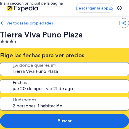
Ir a la sección principal de la página
Descargar la app
Ver todas las propiedades
Tierra Viva Puno Plaza
Propiedad
de
3.5
Elige las fechas para ver precios
estrellas
¿A dónde quieres ir?
Fechas
Huéspedes
Buscar