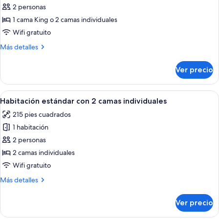
2
de
2 personas
individuales
Suite
1 cama King o 2 camas individuales
Wifi gratuito
Más
Más detalles
detalles
sobre
Ver precio
Suite
Abrir
Habitación de hotel con dos camas, un 
12
Habitación estándar con 2 camas individuales
todas
215 pies cuadrados
las
1 habitación
fotos
de
2 personas
Habitación
2 camas individuales
estándar
Wifi gratuito
con
Más
Más detalles
2
detalles
camas
sobre
Ver precio
Habitación
individuales
estándar