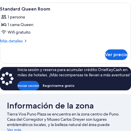
con
Abrir
Caja de seguridad en la habitación, escr
4
2
Standard Queen Room
todas
camas
1 persona
individuales
las
1 cama Queen
fotos
de
Wifi gratuito
Standard
Más
Más detalles
Queen
detalles
sobre
Room
Ver precio
Standard
Queen
Room
Inicia sesión y reserva para acumular crédito OneKeyCash en
miles de hoteles. ¡Más recompensas te llevan a más aventuras!
Iniciar sesión
Registrarme gratis
Información de la zona
Tierra Viva Puno Plaza se encuentra en la zona centro de Puno.
Casa del Corregidor y Museo Carlos Dreyer son lugares
emblemáticos locales, y la belleza natural del área puede
apreciarse en Lago Titicaca - Puno (y alrededores) y Cerro
Ver más