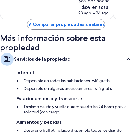
$69 por noche
147
245
El
$69 en total
opiniones
opinion
precio
23 ago. - 24 ago.
actual
es
Comparar propiedades similares
de
$69
Más información sobre esta
propiedad
Servicios de la propiedad
Internet
Disponible en todas las habitaciones: wifi gratis
Disponible en algunas áreas comunes: wifi gratis
Estacionamiento y transporte
Traslado de ida y vuelta al aeropuerto las 24 horas previa
solicitud (con cargo)
Alimentos y bebidas
Desayuno buffet incluido disponible todos los días de