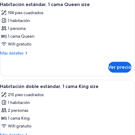
Abrir
Una habitación de hotel con una cama 
6
Habitación estándar, 1 cama Queen size
todas
194 pies cuadrados
las
1 habitación
fotos
de
1 persona
Habitación
1 cama Queen
estándar,
Wifi gratuito
1
Más
Más detalles
cama
detalles
Queen
sobre
Ver precio
Habitación
size
estándar,
1
Abrir
Habitación de hotel con una cama gra
9
cama
Habitación doble estándar, 1 cama King size
todas
Queen
215 pies cuadrados
size
las
1 habitación
fotos
de
2 personas
Habitación
1 cama King
doble
Wifi gratuito
estándar,
Más