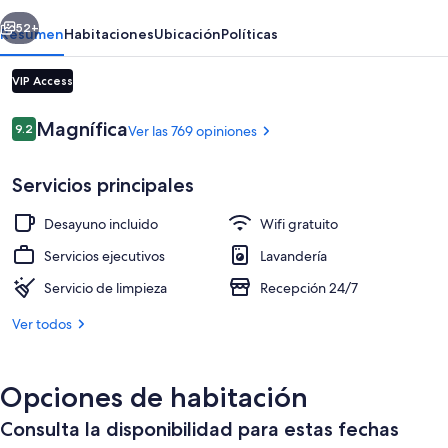
Plaza
erior
Siguiente
52+
Resumen
Habitaciones
Ubicación
Políticas
VIP Access
Opiniones
Magnífica
9.2
Ver las 769 opiniones
9.2 de 10,
Servicios principales
Desayuno incluido
Wifi gratuito
Habitación estándar con 2 camas individ
Servicios ejecutivos
Lavandería
Servicio de limpieza
Recepción 24/7
Ver todos
Opciones de habitación
Consulta la disponibilidad para estas fechas