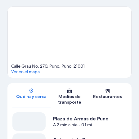
Huajsapata. ¿Quieres asistir a un evento o partido mientras estás
en la ciudad? Consulta el calendario de Estadio Enrique Torres
Belón o Estadio Yanamayo.
Visita nuestra guía de Puno
Calle Grau No. 270, Puno, Puno, 21001
Ver en el mapa
Sección del mapa
Qué hay cerca
Medios de
Restaurantes
transporte
Plaza de Armas de Puno
A 2 min a pie
- 0.1 mi