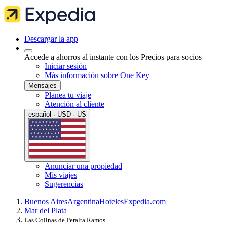
Descargar la app
Accede a ahorros al instante con los Precios para socios
Iniciar sesión
Más información sobre One Key
Mensajes
Planea tu viaje
Atención al cliente
español · USD · US
Anunciar una propiedad
Mis viajes
Sugerencias
Buenos Aires
Argentina
Hoteles
Expedia.com
Mar del Plata
Las Colinas de Peralta Ramos