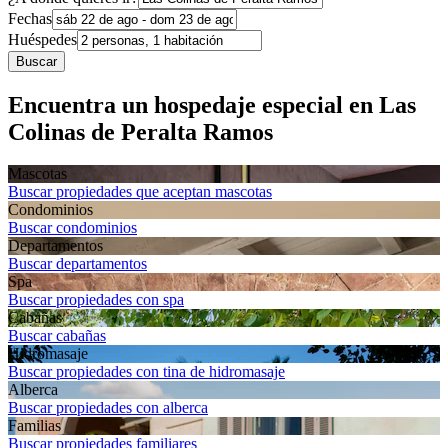
Fechas
Huéspedes
Buscar
Encuentra un hospedaje especial en Las
Colinas de Peralta Ramos
Mascotas
Buscar propiedades que aceptan mascotas
Condominios
Buscar condominios
Departa­mentos
Buscar departamentos
Spa
Buscar propiedades con spa
Cabañas
Buscar cabañas
Hidromasaje
Buscar propiedades con tina de hidromasaje
Alberca
Buscar propiedades con alberca
Familias
Buscar propiedades familiares