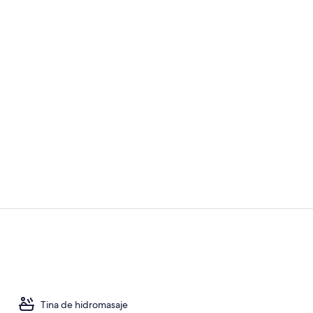
Caja de segur
Servicio de 
Tina de hidromasaje