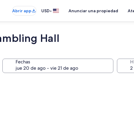
•
Abrir app
USD
Anunciar una propiedad
Ate
ambling Hall
Fechas
H