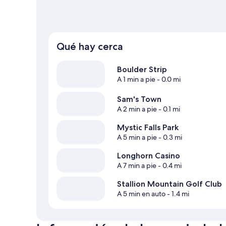
Ver más resorts en Las Vegas
Qué hay cerca
Boulder Strip
A 1 min a pie
- 0.0 mi
Sam's Town
A 2 min a pie
- 0.1 mi
Mystic Falls Park
A 5 min a pie
- 0.3 mi
Longhorn Casino
A 7 min a pie
- 0.4 mi
Stallion Mountain Golf Club
A 5 min en auto
- 1.4 mi