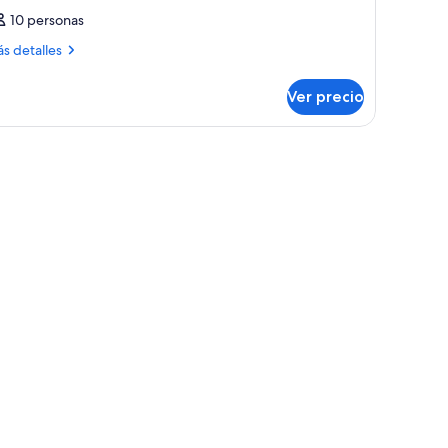
10 personas
ás
s detalles
talles
bre
Ver precio
bitación