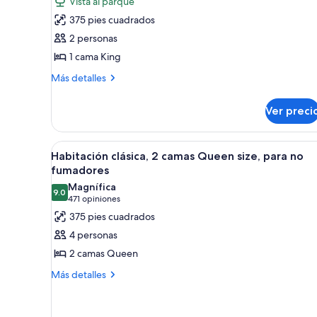
Vista al parque
Habitación
375 pies cuadrados
Deluxe,
2 personas
1
1 cama King
cama
Más
King
Más detalles
detalles
size,
sobre
para
Ver preci
Habitación
no
Deluxe,
1
fumadores
Abrir
Habitación de hotel con dos cam
4
cama
Habitación clásica, 2 camas Queen size, para no
todas
King
fumadores
size,
las
Magnífica
para
9.0
fotos
9.0 de 10
(471
471 opiniones
no
de
opiniones)
375 pies cuadrados
fumadores
Habitación
4 personas
clásica,
2 camas Queen
2
Más
Más detalles
camas
detalles
Queen
sobre
size,
Habitación