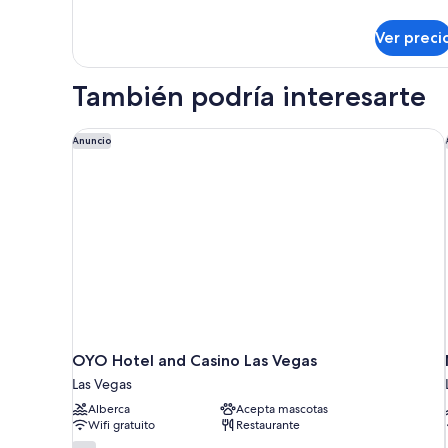
detalles
sobre
Ver preci
Habitación
También podría interesarte
OYO Hotel and Casino Las Vegas
Anuncio
OYO Hotel and Casino Las Vegas
Las Vegas
Alberca
Acepta mascotas
Wifi gratuito
Restaurante