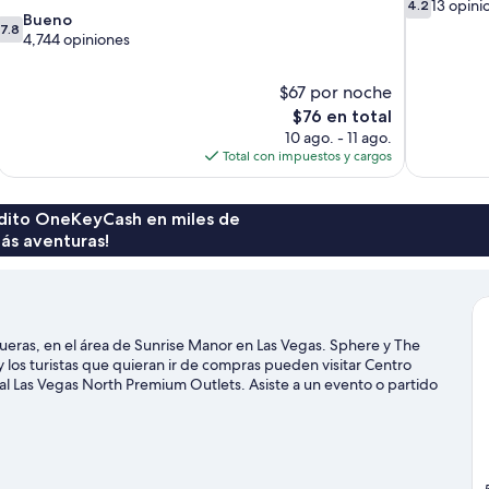
4.2
13 opini
4.2
7.8
Bueno
de
7.8
de
4,744 opiniones
10,
10,
13
Bueno,
opiniones
$67 por noche
4,744
El
$76 en total
opiniones
precio
10 ago. - 11 ago.
actual
Total con impuestos y cargos
es
de
$76
rédito OneKeyCash en miles de
ás aventuras!
ueras, en el área de Sunrise Manor en Las Vegas. Sphere y The
 los turistas que quieran ir de compras pueden visitar Centro
l Las Vegas North Premium Outlets. Asiste a un evento o partido
lgo de tiempo para conocer Paseos en góndola en The Venetian,
uipo de golf para practicar en alguno de los campos de la zona o, si
como paseos a pie o ciclismo en senderos.
Visita nuestra guía de