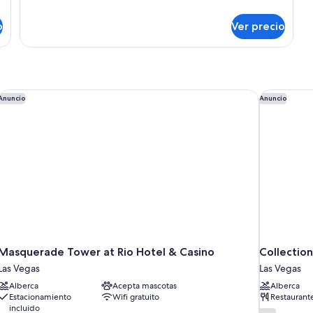
detalles
sobre
o
Ver precio
Habitación
Masquerade Tower at Rio Hotel & Casino
Collection
Anuncio
Anuncio
Masquerade Tower at Rio Hotel & Casino
Collectio
Las Vegas
Las Vegas
Alberca
Acepta mascotas
Alberca
Estacionamiento
Wifi gratuito
Restaurant
incluido