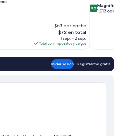
ones
9.2
Magnífico
9.2
de
1,013 opiniones
10,
Magnífico,
$63 por noche
1,013
El
$72 en total
opiniones
precio
1 sep. - 2 sep.
actual
Total con impuestos y cargos
es
de
$72
Iniciar sesión
Registrarme gratis