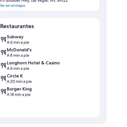
5111 Boulder Hwy, Las Vegas, NV, 89122
Ver en el mapa
Sección del mapa
Restaurantes
Subway
A 6 min a pie
McDonald's
A 8 min a pie
Longhorn Hotel & Casino
A 6 min a pie
Circle K
A 20 min a pie
Burger King
A 18 min a pie