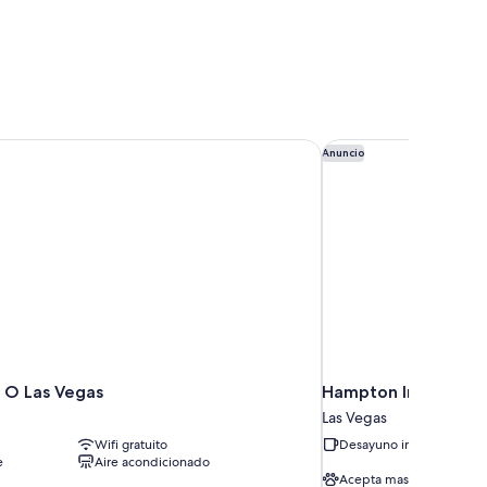
 O Las Vegas
Hampton Inn & Suites
Anuncio
n O Las Vegas
Hampton Inn & Suite
Las Vegas
Wifi gratuito
Desayuno incluido
e
Aire acondicionado
Acepta mascotas