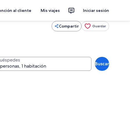
nción al cliente
Mis viajes
Iniciar sesión
Compartir
Guardar
uéspedes
Buscar