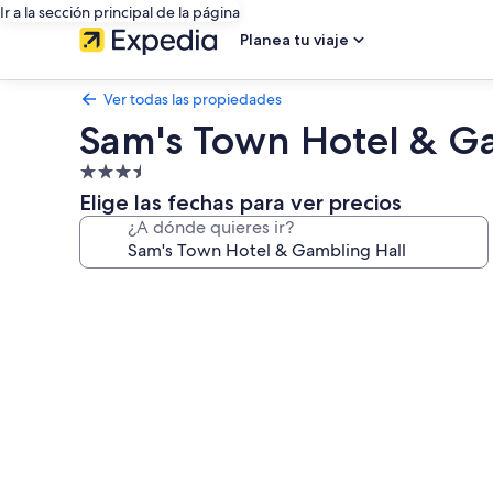
Ir a la sección principal de la página
Planea tu viaje
Ver todas las propiedades
Sam's Town Hotel & G
Propiedad
de
Elige las fechas para ver precios
3.5
¿A dónde quieres ir?
estrellas
Galería
de
fotos
de
Sam's
Town
Hotel