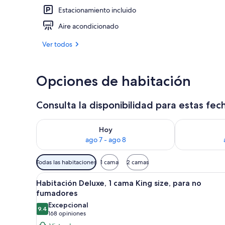
Estacionamiento incluido
10 restaurant
Aire acondicionado
Ver todos
Opciones de habitación
Consulta la disponibilidad para estas fec
Consulta la disponibilidad para hoy ago 7 - ago 8
Consulta la d
Hoy
ago 7 - ago 8
Filtros
Todas las habitaciones
1 cama
2 camas
disponibles
Abrir
Una habitación de hotel con un
para
6
Habitación Deluxe, 1 cama King size, para no
todas
las
fumadores
las
habitaciones
Excepcional
9.4
fotos
9.4 de 10
(168
168 opiniones
de
opiniones)