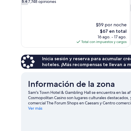
5.4
7,748 opiniones
5.4
de
10,
7,748
opiniones
$59 por noche
El
$67 en total
precio
16 ago. - 17 ago.
actual
Total con impuestos y cargos
es
de
$67
Inicia sesión y reserva para acumular c
hoteles. ¡Más recompensas te llevan a m
Información de la zona
Sam's Town Hotel & Gambling Hall se encuentra en las af
Cosmopolitan Casino son lugares culturales destacados, y
comercial The Forum Shops en Caesars y Centro comercia
en Pabellón deportivo Thomas and Mack Center, y haz a
Ver más
una de las atracciones imperdibles del lugar. Lleva tu eq
prefieres un poco de aventura, disfruta de actividades 
Las Vegas