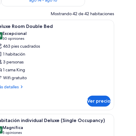
Mostrando 42 de 42 habitaciones
, televisión y vista a una piscina.
brir
Una habitación de hotel con cama, sofá, sillón, 
6
eluxe Room Double Bed
odas
Excepcional
s
8
9.8 de 10
(30
30 opiniones
otos
opiniones)
463 pies cuadrados
e
1 habitación
eluxe
3 personas
oom
1 cama King
ouble
Wifi gratuito
ed
ás
s detalles
talles
bre
Ver precio
luxe
oom
uble
rande, un escritorio, una silla y una pantalla de televisión que muestra
brir
Una habitación de hotel con una cama grande, 
6
ed
bitación individual Deluxe (Single Occupancy)
odas
Magnífica
s
2
9.2 de 10
(5
5 opiniones