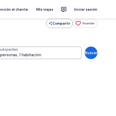
nción al cliente
Mis viajes
Iniciar sesión
Compartir
Guardar
uéspedes
Buscar