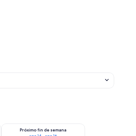
fin de semana ago 7 - ago 9
Consulta la disponibilidad para el próximo fin de semana ago 
Próximo fin de semana
ago 14 - ago 16