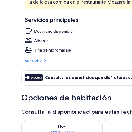
la deliciosa comida en el restaurante Mozzarella 
Exterior
Servicios principales
Desayuno disponible
Alberca
Tina de hidromasaje
Ver todos
Consulta los beneficios que disfrutarás c
VIP Access
Opciones de habitación
Consulta la disponibilidad para estas fec
Consulta la disponibilidad para hoy ago 6 - ago 7
Consulta la d
Hoy
ago 6 - ago 7