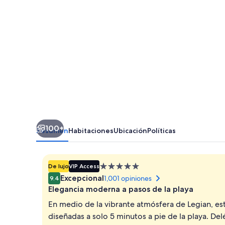
and
Spa
100+
Resumen
Habitaciones
Ubicación
Políticas
Propiedad
De lujo
VIP Access
de
Excepcional
1,001 opiniones
9.4
5.0
Elegancia moderna a pasos de la playa
estrellas
En medio de la vibrante atmósfera de Legian, es
diseñadas a solo 5 minutos a pie de la playa. Delé