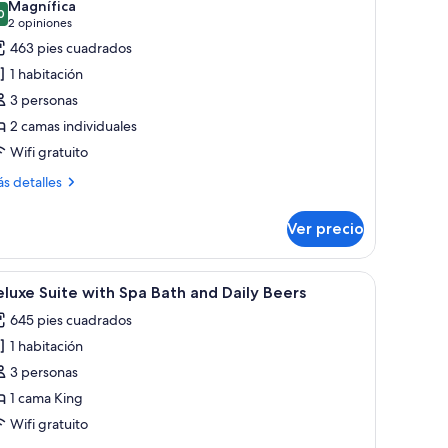
Magnífica
th
s
0
9.0 de 10
(2
2 opiniones
otos
opiniones)
463 pies cuadrados
e
1 habitación
eluxe
3 personas
oom
2 camas individuales
win
Wifi gratuito
ed
ás
s detalles
talles
bre
Ver precio
luxe
oom
in
, televisión y vista a una piscina.
brir
Una habitación de hotel con una cama grande, 
4
ed
luxe Suite with Spa Bath and Daily Beers
odas
645 pies cuadrados
s
1 habitación
otos
e
3 personas
eluxe
1 cama King
uite
Wifi gratuito
ith