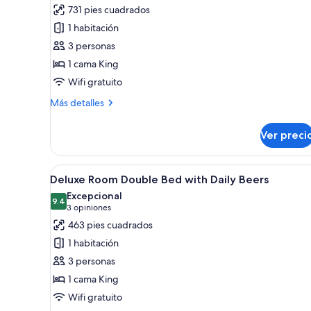
fotos
opiniones)
731 pies cuadrados
de
1 habitación
Habitación
3 personas
Premier
1 cama King
Wifi gratuito
Más
Más detalles
detalles
sobre
Ver preci
Habitación
Premier
Abrir
Una habitación de hotel con un
6
Deluxe Room Double Bed with Daily Beers
todas
Excepcional
las
9.4
9.4 de 10
(3
3 opiniones
fotos
opiniones)
463 pies cuadrados
de
1 habitación
Deluxe
3 personas
Room
1 cama King
Double
Wifi gratuito
Bed