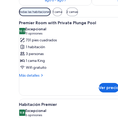
Filtros
Todas las habitaciones
1 cama
2 camas
disponibles
Abrir
Habitación de hotel con cama, es
para
7
Premier Room with Private Plunge Pool
todas
las
Excepcional
las
10.0
habitaciones
10.0 de 10
(11
11 opiniones
fotos
opiniones)
731 pies cuadrados
de
1 habitación
Premier
3 personas
Room
1 cama King
with
Wifi gratuito
Private
Plunge
Más
Más detalles
Pool
detalles
sobre
Ver preci
Premier
Room
with
Abrir
Habitación de hotel con cama, es
7
Private
Habitación Premier
todas
Plunge
Excepcional
Pool
las
9.8
9.8 de 10
(6
6 opiniones