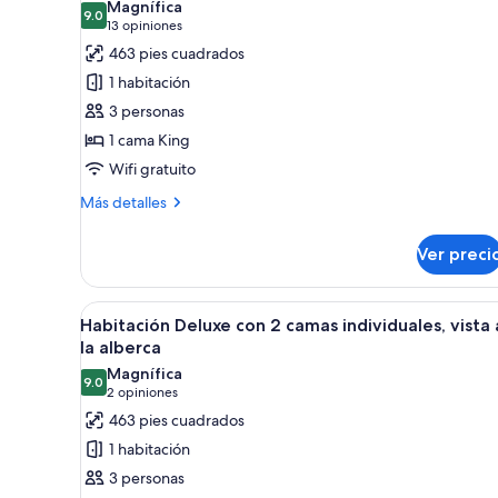
Magnífica
Bath
las
9.0
9.0 de 10
(13
13 opiniones
and
fotos
opiniones)
463 pies cuadrados
Daily
de
Beers
1 habitación
Habitación
3 personas
doble
1 cama King
Deluxe,
Wifi gratuito
vista
a
Más
Más detalles
la
detalles
sobre
alberca
Ver preci
Habitación
doble
Deluxe,
Abrir
Habitación de hotel con dos cam
7
vista
Habitación Deluxe con 2 camas individuales, vista 
todas
a
la alberca
la
las
Magnífica
alberca
9.0
fotos
9.0 de 10
(2
2 opiniones
de
opiniones)
463 pies cuadrados
Habitación
1 habitación
Deluxe
3 personas
con