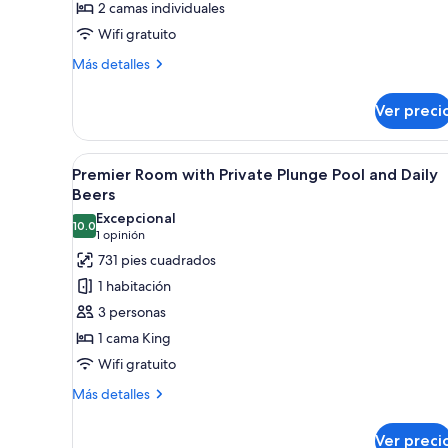
2 camas individuales
2
Wifi gratuito
camas
individuales,
Más
Más detalles
detalles
vista
sobre
a
Ver preci
Habitación
la
Deluxe
alberca
con
Abrir
Habitación de hotel con cama, es
7
2
Premier Room with Private Plunge Pool and Daily
todas
camas
Beers
individuales,
las
Excepcional
vista
10.0
fotos
10.0 de 10
(1
1 opinión
a
de
opinión)
731 pies cuadrados
la
Premier
alberca
1 habitación
Room
3 personas
with
1 cama King
Private
Wifi gratuito
Plunge
Pool
Más
Más detalles
detalles
and
sobre
Daily
Ver preci
Premier