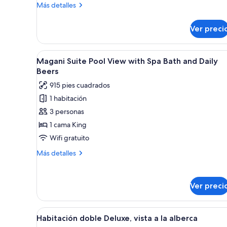
with
Más
Más detalles
Daily
detalles
sobre
Beers
Ver preci
Deluxe
Room
Double
Abrir
Habitación de hotel con una cam
10
Bed
Magani Suite Pool View with Spa Bath and Daily
todas
with
Beers
Daily
las
915 pies cuadrados
Beers
fotos
1 habitación
de
3 personas
Magani
Suite
1 cama King
Pool
Wifi gratuito
View
Más
Más detalles
with
detalles
Spa
sobre
Magani
Bath
Ver preci
Suite
and
Pool
Daily
View
Abrir
Una habitación de hotel con un
7
with
Beers
Habitación doble Deluxe, vista a la alberca
todas
Spa