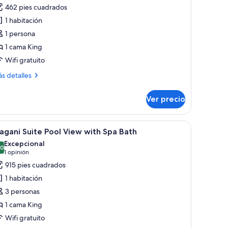
otos
opiniones)
462 pies cuadrados
e
1 habitación
abitación
1 persona
ndividual
1 cama King
eluxe
Wifi gratuito
Single
ccupancy)
ás
s detalles
talles
bre
Ver precio
bitación
dividual
luxe
de, un sofá, un comedor y vistas a zonas verdes.
brir
Habitación de hotel con una cama grande, un es
10
ingle
gani Suite Pool View with Spa Bath
odas
cupancy)
Excepcional
s
.0
10.0 de 10
(1
1 opinión
otos
opinión)
915 pies cuadrados
e
1 habitación
agani
3 personas
uite
1 cama King
ool
Wifi gratuito
iew