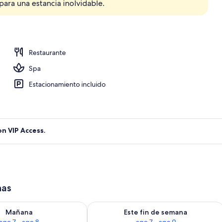
para una estancia inolvidable.
Restaurante
Spa
Estacionamiento incluido
on VIP Access.
has
isponibilidad para mañana ago 7 - ago 8
Consulta la disponibilidad para este 
Mañana
Este fin de semana
ago 7 - ago 8
ago 7 - ago 9