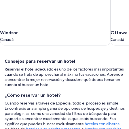
Windsor
Ottawa
Windsor
Ottawa
Canadá
Canadá
Canadá
Canadá
Consejos
Consejos para reservar un hotel
para
Reservar el hotel adecuado es uno de los factores más importantes
reservar
cuando se trata de aprovechar al máximo tus vacaciones. Aprende
un
a encontrar la mejor reservación y descubre qué debes tomar en
cuenta al buscar un hotel.
hotel
¿Cómo reservar un hotel?
Cuando reservas a través de Expedia, todo el proceso es simple.
Encontrarás una amplia gama de opciones de hospedaje y destinos
para elegir, así como una variedad de filtros de búsqueda para
ayudarte a encontrar exactamente lo que estás buscando. Eso
significa que puedes buscar exclusivamente
hoteles con alberca
,
políticas de
hoteles que admiten mascotas
o
hoteles con servicios