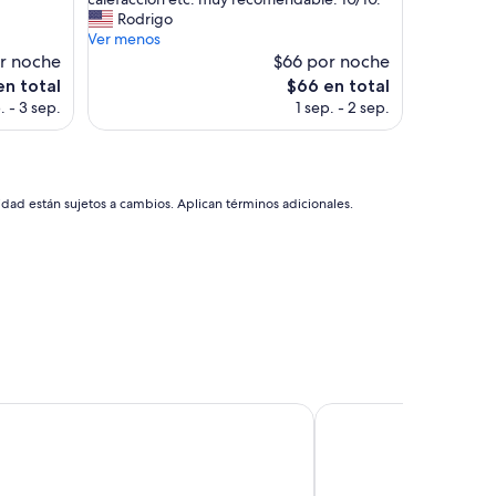
l
Rodrigo
e
Ver menos
n
or noche
$66 por noche
t
El
en total
$66 en total
e
precio
. - 3 sep.
1 sep. - 2 sep.
e
actual
x
es
p
de
e
$66
r
idad están sujetos a cambios. Aplican términos adicionales.
i
e
n
c
i
a
,
a
u
n
ariloche Hotel
Villa Sofia Apart Hotel
q
u
e
r
e