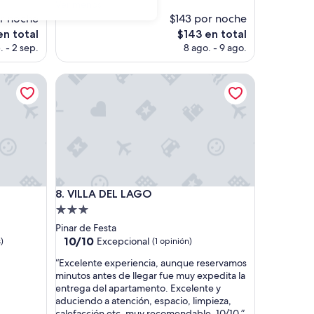
a
Ver menos
(147
r
r noche
$143 por noche
opiniones)
a
El
en total
$143 en total
v
o
precio
. - 2 sep.
8 ago. - 9 ago.
i
actual
l
es
l
VILLA DEL LAGO
de
o
$143
s
o
”
VILLA DEL LAGO
8. VILLA DEL LAGO
Propiedad
de
Pinar de Festa
3.0
10.0
10/10
Excepcional
)
(1 opinión)
de
estrellas
“
“Excelente experiencia, aunque reservamos
10,
E
minutos antes de llegar fue muy expedita la
Excepcional,
x
entrega del apartamento. Excelente y
(1
c
aduciendo a atención, espacio, limpieza,
opinión)
e
calefacción etc. muy recomendable. 10/10.”