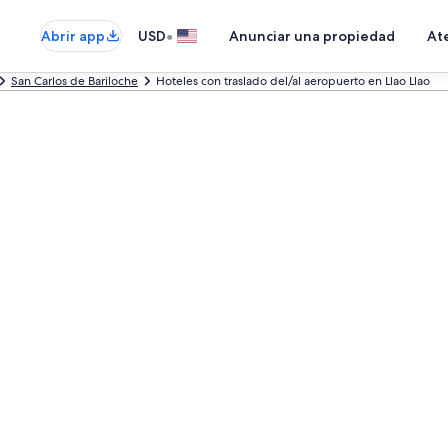
•
Abrir app
USD
Anunciar una propiedad
Ate
San Carlos de Bariloche
Hoteles con traslado del/al aeropuerto en Llao Llao