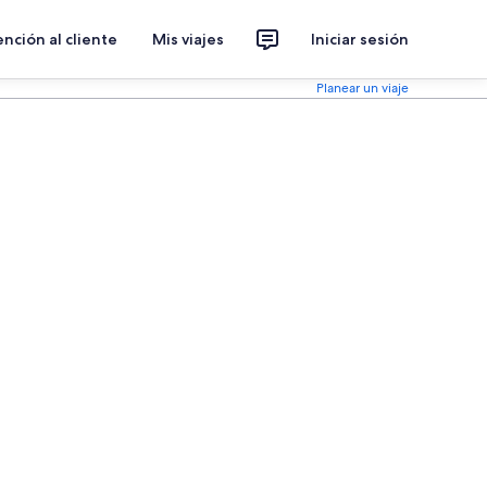
nción al cliente
Mis viajes
Iniciar sesión
Planear un viaje