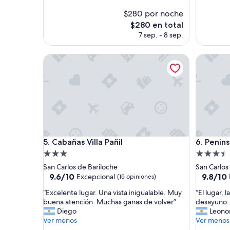
opiniones)
opinione
$280 por noche
El
$280 en total
precio
7 sep. - 8 sep.
actual
es
Cabañas Villa Pañil
Peninsula
de
$280
Cabañas Villa Pañil
Peninsula
5. Cabañas Villa Pañil
6. Penins
Propiedad
Propieda
de
de
San Carlos de Bariloche
San Carlos
3.0
3.5
9.6
9.8
9.6/10
9.8/10
Excepcional
(15 opiniones)
de
de
estrellas
estrellas
“
“
“Excelente lugar. Una vista inigualable. Muy
“El lugar, l
10,
10,
E
E
buena atención. Muchas ganas de volver”
desayuno..
Excepcional,
Excepcio
x
l
Diego
Leono
(15
(17
c
l
Ver menos
Ver menos
opiniones)
opinione
e
u