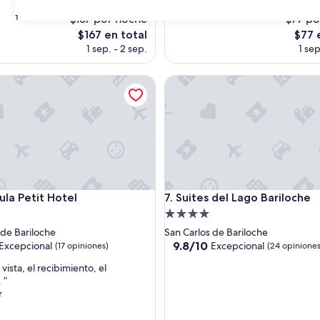
s)
opiniones)
$167 por noche
$77 po
31
El
El
$167 en total
$77 
precio
preci
1 sep. - 2 sep.
1 sep
actual
actual
es
es
 Petit Hotel
Suites del Lago Bariloche
de
de
$167
$77
 Petit Hotel
Suites del Lago Bariloche
ula Petit Hotel
7. Suites del Lago Bariloche
d
Propiedad
de
 de Bariloche
San Carlos de Bariloche
4.0
9.8
9.8/10
Excepcional
Excepcional
(17 opiniones)
(24 opiniones
de
estrellas
a vista, el recibimiento, el
10,
 ”
nal,
Excepcional,
r
(24
s)
opiniones)