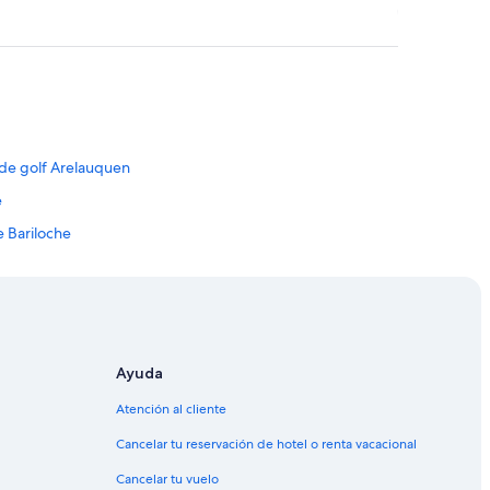
g
a
d
e
l
a
p
a
r
 de golf Arelauquen
t
e
a
m
e Bariloche
e
n
riloche
t
ariloche
o
.
s de Bariloche
E
x
an Carlos de Bariloche
Ayuda
c
s de Bariloche
e
Atención al cliente
l
los de Bariloche
e
Cancelar tu reservación de hotel o renta vacacional
n
los de Bariloche
t
Cancelar tu vuelo