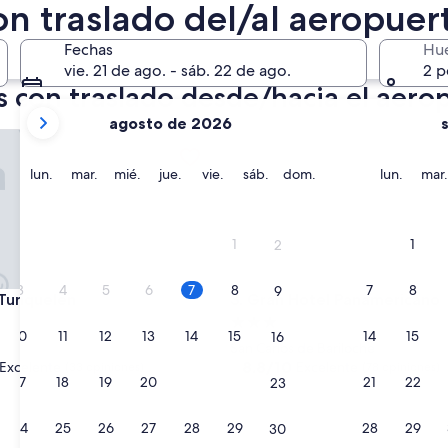
n traslado del/al aeropuert
róximo fin de semana
14 ago. - 16 ago.
Fechas
Hu
vie. 21 de ago. - sáb. 22 de ago.
2 p
 con traslado desde/hacia el aerop
tus
agosto de 2026
meses
nquelén
Gran Hotel Panamericano
actuales
son
lunes
martes
miércoles
jueves
viernes
sábado
domingo
lunes
lun.
mar.
mié.
jue.
vie.
sáb.
dom.
lun.
mar.
August
2026
y
1
1
2
September
2026.
3
4
5
6
7
8
7
8
9
nquelén
Gran Hotel Panamericano
 Tunquelén
3. Gran Hotel Panamericano
d
Propiedad
10
11
12
13
14
15
14
15
16
de
San Carlos de Bariloche
3.0
8.8
8.8/10
Excelente
Excelente
(33 opiniones)
(78 opiniones)
17
18
19
20
21
22
21
22
23
de
estrellas
10,
e,
Excelente,
24
25
26
27
28
29
28
29
30
(78