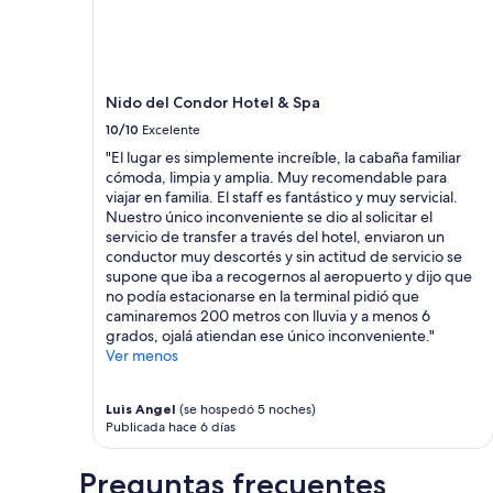
estancia
l
o
de
a
,
1
b
e
noche
l
l
para
e
d
Nido del Condor Hotel & Spa
2
.
e
adultos.
10/10
Excelente
M
s
Los
"El lugar es simplemente increíble, la cabaña familiar
u
a
precios
cómoda, limpia y amplia. Muy recomendable para
y
y
y
viajar en familia. El staff es fantástico y muy servicial.
b
u
la
Nuestro único inconveniente se dio al solicitar el
u
n
disponibilidad
servicio de transfer a través del hotel, enviaron un
e
o
están
conductor muy descortés y sin actitud de servicio se
n
.
sujetos
supone que iba a recogernos al aeropuerto y dijo que
a
.
a
no podía estacionarse en la terminal pidió que
a
”
cambios.
caminaremos 200 metros con lluvia y a menos 6
t
Aplican
grados, ojalá atiendan ese único inconveniente."
e
términos
Ver menos
n
adicionales.
c
i
Luis Angel
(se hospedó 5 noches)
ó
Publicada hace 6 días
n
.
M
Preguntas frecuentes