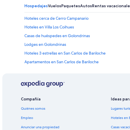
Hospedajes
Vuelos
Paquetes
Autos
Rentas vacacionale
Hoteles cerca de Cerro Campanario
Hoteles en Villa Los Coihues
Casas de huéspedes en Golondrinas
Lodges en Golondrinas
Hoteles 3 estrellas en San Carlos de Bariloche
Apartamentos en San Carlos de Bariloche
Hoteles de ski en San Carlos de Bariloche
Hoteles históricos en San Carlos de Bariloche
Hoteles boutique en San Carlos de Bariloche
Hoteles con aire acondicionado en San Carlos de Bariloche
Compañía
Ideas par
Hoteles con estacionamiento en San Carlos de Bariloche
Quiénes somos
Lugares turí
Hoteles con área de juegos en San Carlos de Bariloche
Empleo
Hoteles en 
Hoteles con sauna en San Carlos de Bariloche
Anunciar una propiedad
Casas vacac