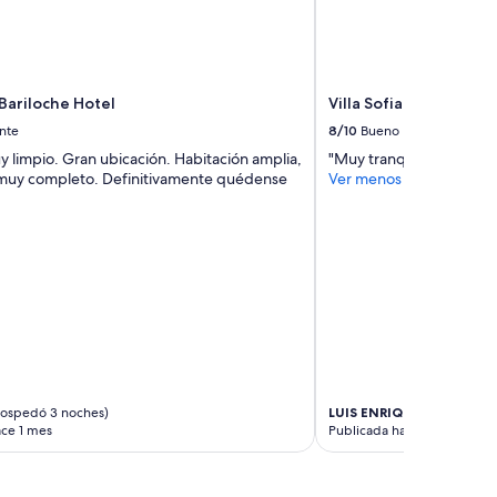
s
e
r
v
a
Bariloche Hotel
Villa Sofia Apart Hote
m
nte
8/10
Bueno
o
y limpio. Gran ubicación. Habitación amplia,
"Muy tranquilo "
s
muy completo. Definitivamente quédense
Ver menos
m
i
n
u
t
o
s
a
n
t
e
s
hospedó 3 noches)
LUIS ENRIQUE
(se hospedó
d
ace 1 mes
Publicada hace 3 meses
e
l
l