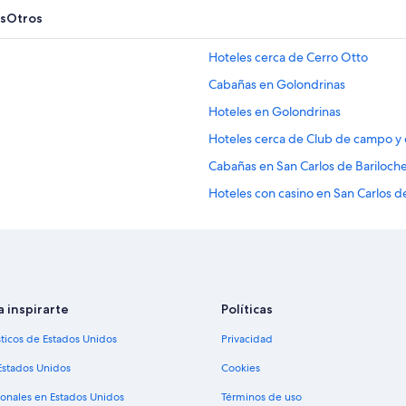
s
Otros
Hoteles cerca de Cerro Otto
Cabañas en Golondrinas
Hoteles en Golondrinas
Hoteles cerca de Club de campo y
Cabañas en San Carlos de Bariloch
Hoteles con casino en San Carlos d
Hoteles de lujo en San Carlos de Ba
Hoteles baratos en San Carlos de B
Hoteles cerca del lago en San Carlo
Hoteles con desayuno incluido en S
a inspirarte
Políticas
Hoteles con guardería en San Carlo
sticos de Estados Unidos
Privacidad
Hoteles con restaurante en San Car
Estados Unidos
Cookies
Hoteles con hidromasaje en San Car
ionales en Estados Unidos
Términos de uso