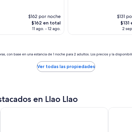
$162 por noche
$131 p
El
El
$162 en total
$131 
precio
precio
11 ago. - 12 ago.
2 sep
actual
actual
es
es
de
de
$162
$131
as, con base en una estancia de 1 noche para 2 adultos. Los precios y la disponibil
Ver todas las propiedades
tacados en Llao Llao
Bosque del Nahuel Boutique Hotel & Spa
Sheraton B