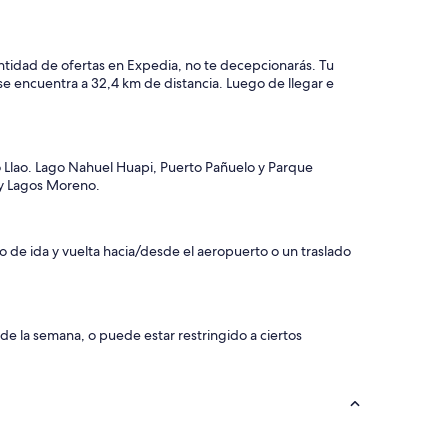
e
g
a
r
cantidad de ofertas en Expedia, no te decepcionarás. Tu
f
se encuentra a 32,4 km de distancia. Luego de llegar e
u
e
m
u
y
ao Llao. Lago Nahuel Huapi, Puerto Pañuelo y Parque
e
 y Lagos Moreno.
x
p
e
o de ida y vuelta hacia/desde el aeropuerto o un traslado
d
i
t
a
l
 de la semana, o puede estar restringido a ciertos
a
e
n
t
r
e