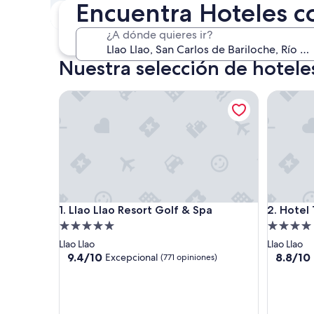
Encuentra Hoteles co
Este fin de semana
P
7 ago. - 9 ago.
¿A dónde quieres ir?
Nuestra selección de hoteles
Llao Llao Resort Golf & Spa
Hotel Tu
Llao Llao Resort Golf & Spa
Hotel Tu
1. Llao Llao Resort Golf & Spa
2. Hotel
Propiedad
Propieda
de
de
Llao Llao
Llao Llao
5.0
4.0
9.4
8.8
9.4/10
8.8/10
Excepcional
(771 opiniones)
de
de
estrellas
estrellas
10,
10,
Excepcional,
Excelent
(771
(33