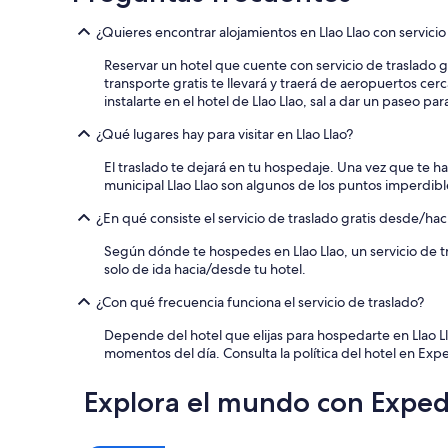
u
c
¿Quieres encontrar alojamientos en Llao Llao con servicio
h
a
Reservar un hotel que cuente con servicio de traslado g
s
transporte gratis te llevará y traerá de aeropuertos ce
g
instalarte en el hotel de Llao Llao, sal a dar un paseo pa
a
n
¿Qué lugares hay para visitar en Llao Llao?
a
s
El traslado te dejará en tu hospedaje. Una vez que te ha
d
municipal Llao Llao son algunos de los puntos imperdib
e
v
¿En qué consiste el servicio de traslado gratis desde/hac
o
Según dónde te hospedes en Llao Llao, un servicio de tr
l
solo de ida hacia/desde tu hotel.
v
e
¿Con qué frecuencia funciona el servicio de traslado?
r
”
Depende del hotel que elijas para hospedarte en Llao Lla
momentos del día. Consulta la política del hotel en Expe
Explora el mundo con Exped