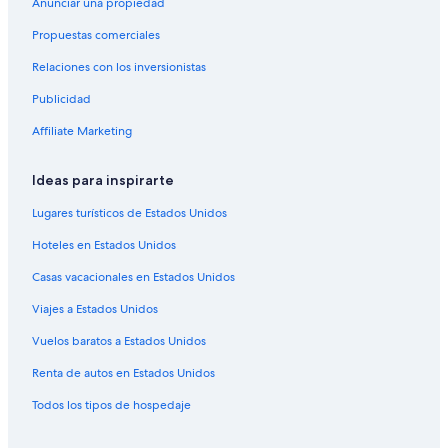
Anunciar una propiedad
Casas de huéspedes en Denver
Propuestas comerciales
Chalets en Denver
Relaciones con los inversionistas
Condominios en Denver
Publicidad
Apartamentos en Denver
Hostales en Denver
Affiliate Marketing
Apart-Hoteles en Denver
Ideas para inspirarte
Hilton Hotels en Denver
Lugares turísticos de Estados Unidos
Hoteles con casino en Denver
Hoteles en Estados Unidos
Hoteles de golf en Denver
Casas vacacionales en Estados Unidos
Hoteles con spa en Denver
Viajes a Estados Unidos
Hoteles todo incluido en Denver
Hoteles de ski en Denver
Vuelos baratos a Estados Unidos
Hoteles de lujo en Denver
Renta de autos en Estados Unidos
Hoteles ecológicos en Denver
Todos los tipos de hospedaje
Hoteles en la playa en Denver