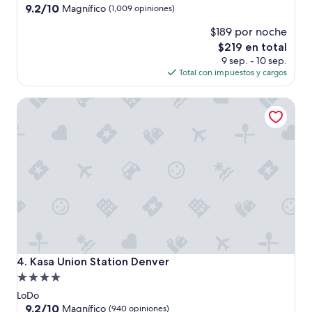
r
4.0
9.2
9.2/10
Magnífico
(1,009 opiniones)
c
de
estrellas
a
$189 por noche
10,
d
Magnífico,
El
$219 en total
e
(1,009
precio
9 sep. - 10 sep.
U
opiniones)
actual
Total con impuestos y cargos
n
es
i
de
Kasa Union Station Denver
o
$219
n
S
t
a
t
i
o
n
y
d
e
1
Kasa Union Station Denver
4. Kasa Union Station Denver
6
Propiedad
t
de
h
LoDo
s
4.0
9.2
9.2/10
Magnífico
(940 opiniones)