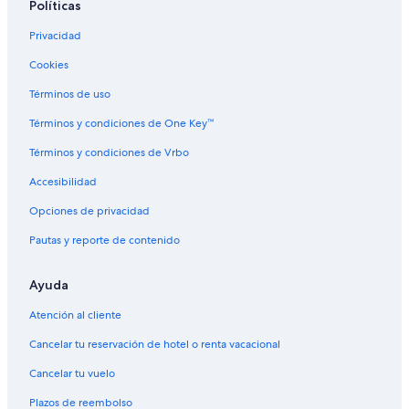
Políticas
Hoteles familiares en Denver
Privacidad
Hoteles históricos en Denver
Cookies
Hoteles románticos en Denver
Hoteles baratos en Denver
Términos de uso
Hoteles boutique en Denver
Términos y condiciones de One Key™
Hoteles cerca de la catedral en Denver
Términos y condiciones de Vrbo
Hoteles cerca del acuario en Denver
Accesibilidad
Hoteles cerca del bosque en Denver
Opciones de privacidad
Hoteles cerca del lago en Denver
Pautas y reporte de contenido
Hoteles con aguas termales en Denver
Ayuda
Hoteles con bar en Denver
Hoteles con cocina en Denver
Atención al cliente
Hoteles con desayuno incluido en Denver
Cancelar tu reservación de hotel o renta vacacional
Hoteles con estacionamiento en Denver
Cancelar tu vuelo
Hoteles con gimnasio en Denver
Plazos de reembolso