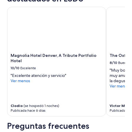
”
c
en
o
una
Magnolia Hotel Denver, A Tribute Portfolio Hotel
The Oxford 
n
estancia
l
de
a
1
s
noche
a
para
m
2
e
adultos.
n
Los
Magnolia Hotel Denver, A Tribute Portfolio
The Oxford
i
precios
Hotel
d
y
8/10
Bueno
a
la
10/10
Excelente
"Muy bonita
d
disponibilidad
"Excelente atención y servicio"
muy amable 
e
están
Ver menos
la degustac
s
sujetos
Ver menos
n
a
e
cambios.
c
Aplican
e
términos
Clodio
(se hospedó 1 noches)
Victor Manu
s
adicionales.
Publicada hace 6 días
Publicada ha
a
r
Preguntas frecuentes
i
a