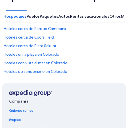
Hospedajes
Vuelos
Paquetes
Autos
Rentas vacacionales
Otros
Más
Hoteles cerca de Parque Commons
Hoteles cerca de Coors Field
Hoteles cerca de Plaza Sakura
Hoteles en la playa en Colorado
Hoteles con vista al mar en Colorado
Hoteles de senderismo en Colorado
Hoteles cerca de Puente Denver Millennium Bridge
Hoteles 4 estrellas en Denver
Hoteles 5 estrellas en Denver
Compañía
Apart-Hoteles en Denver
Quiénes somos
B&B en Denver
Empleo
Cabañas en Denver