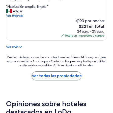
t
de
estrellas
“
“Habitación amplia, limpia ”
r
10,
H
edgar
e
Magnífico,
a
Ver menos
e
(940
b
t
$193 por noche
opiniones)
i
.
El
$221 en total
t
M
precio
24 ago. - 25 ago.
a
a
actual
Total con impuestos y cargos
c
h
es
i
a
de
Ver más
ó
b
$221
n
i
a
t
Precio
Precio más bajo por noche encontrado en las últimas 24 horas, con base
m
a
en una estancia de 1 noche para 2 adultos. Los precios y la disponibilidad
más
p
están sujetos a cambios. Aplican términos adicionales.
c
bajo
l
i
por
i
ó
noche
Ver todas las propiedades
a
n
encontrado
,
a
en
l
m
las
i
p
últimas
m
l
24
p
Opiniones sobre hoteles
i
horas,
i
a
con
destacados en LoDo
a
y
base