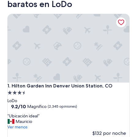
baratos en LoDo
Hilton Garden Inn Denver Union Station, CO
Hilton Garden Inn Denver Union Station, CO
1. Hilton Garden Inn Denver Union Station, CO
Propiedad
de
LoDo
3.5
9.2
9.2/10
Magnífico
(2,345 opiniones)
de
estrellas
“
“Ubicación ideal”
10,
U
Mauricio
Magnífico,
b
Ver menos
(2,345
i
$132 por noche
opiniones)