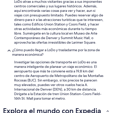
LoDo atrae a muchos visitantes gracias a sus imponentes
centros comerciales y sus lugares históricos. Además,
aquí encontrarás varias cosas para ver y hacer, aun si
viajas con presupuesto limitado. Puedes reservar algo de
dinero para ir a las atracciones turísticas que te interesen,
tales como Edificio Union Station y Coors Field, y hacer
otras actividades más económicas durante tu tiempo
libre. Sumérgete en la cultura local en Museo de Arte
Contemporáneo de Denver y Summit Music Hall, o
aprovecha las ofertas irresistibles de Larimer Square.
¿Cómo puedo llegar a LoDo y trasladarme por la zona de
manera económica?
Investigar las opciones de transporte en LoDo es una
manera inteligente de planear un viaje económico. El
aeropuerto que más te conviene está a 19,8 km del
centro de Aeropuerto de Metropolitano de las Montañas
Rocosas (BJC). Sin embargo, si los precios te parecen
muy elevados, puedes ver otros vuelos hacia A.
Internacional de Denver (DEN), a 30 km de distancia.
Dirígete a la Estación de tren Union Station-Coors Field-
16th St. Mall para tomar el metro.
Explora el mundo con Expedia