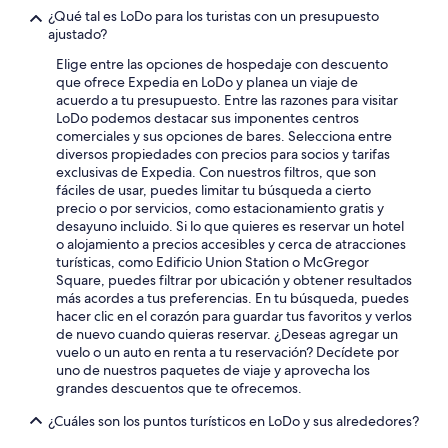
s
¿Qué tal es LoDo para los turistas con un presupuesto
.
ajustado?
”
Elige entre las opciones de hospedaje con descuento
que ofrece Expedia en LoDo y planea un viaje de
acuerdo a tu presupuesto. Entre las razones para visitar
LoDo podemos destacar sus imponentes centros
comerciales y sus opciones de bares. Selecciona entre
diversos propiedades con precios para socios y tarifas
exclusivas de Expedia. Con nuestros filtros, que son
fáciles de usar, puedes limitar tu búsqueda a cierto
precio o por servicios, como estacionamiento gratis y
desayuno incluido. Si lo que quieres es reservar un hotel
o alojamiento a precios accesibles y cerca de atracciones
turísticas, como Edificio Union Station o McGregor
Square, puedes filtrar por ubicación y obtener resultados
más acordes a tus preferencias. En tu búsqueda, puedes
hacer clic en el corazón para guardar tus favoritos y verlos
de nuevo cuando quieras reservar. ¿Deseas agregar un
vuelo o un auto en renta a tu reservación? Decídete por
uno de nuestros paquetes de viaje y aprovecha los
grandes descuentos que te ofrecemos.
¿Cuáles son los puntos turísticos en LoDo y sus alrededores?