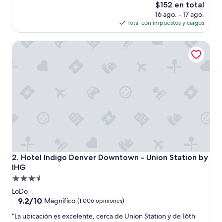
c
El
$152 en total
a
precio
16 ago. - 17 ago.
c
actual
Total con impuestos y cargos
i
es
ó
de
Hotel Indigo Denver Downtown - Union Station by IHG
n
$152
i
d
e
a
l
”
Hotel Indigo Denver Downtown - Union Station by IHG
2. Hotel Indigo Denver Downtown - Union Station by
IHG
Propiedad
de
LoDo
3.5
9.2
9.2/10
Magnífico
(1,006 opiniones)
de
estrellas
“
“La ubicación es excelente, cerca de Union Station y de 16th
10,