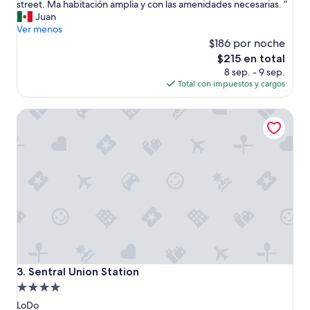
L
street. Ma habitación amplia y con las amenidades necesarias. ”
Magnífico,
a
Juan
(1,006
u
Ver menos
opiniones)
b
$186 por noche
i
El
$215 en total
c
precio
8 sep. - 9 sep.
a
actual
Total con impuestos y cargos
c
es
i
de
Sentral Union Station
ó
$215
n
e
s
e
x
c
e
l
e
n
t
e
Sentral Union Station
3. Sentral Union Station
,
Propiedad
c
de
e
LoDo