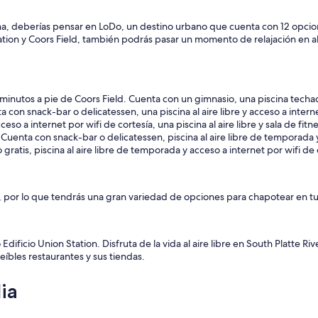
na, deberías pensar en LoDo, un destino urbano que cuenta con 12 opcion
tion y Coors Field, también podrás pasar un momento de relajación en 
7 minutos a pie de Coors Field. Cuenta con un gimnasio, una piscina tech
 con snack-bar o delicatessen, una piscina al aire libre y acceso a interne
so a internet por wifi de cortesía, una piscina al aire libre y sala de fitn
enta con snack-bar o delicatessen, piscina al aire libre de temporada y 
ratis, piscina al aire libre de temporada y acceso a internet por wifi de 
, por lo que tendrás una gran variedad de opciones para chapotear en tu
dificio Union Station. Disfruta de la vida al aire libre en South Platte 
eíbles restaurantes y sus tiendas.
ia