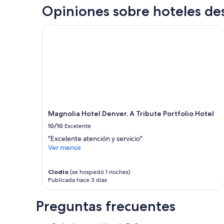
d
una
Opiniones sobre hoteles de
i
estancia
c
de
Magnolia Hotel Denver, A Tribute Portfolio Hotel
i
1
ó
noche
n
para
,
2
e
adultos.
l
Los
p
precios
e
y
r
la
s
disponibilidad
Magnolia Hotel Denver, A Tribute Portfolio Hotel
o
están
10/10
Excelente
n
sujetos
a
"Excelente atención y servicio"
a
l
Ver menos
cambios.
a
Aplican
m
términos
Clodio
(se hospedó 1 noches)
a
adicionales.
Publicada hace 3 días
b
l
e
Preguntas frecuentes
y
e