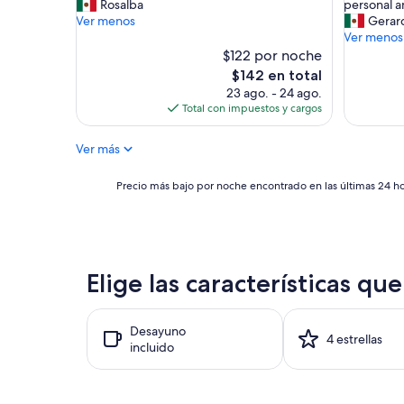
M
L
Rosalba
personal a
Magnífico,
Excepcio
a
a
Ver menos
Gerar
(1,000
(1,004
l
h
Ver menos
opiniones)
opinione
a
a
$122 por noche
a
b
El
$142 en total
t
i
precio
23 ago. - 24 ago.
e
t
actual
Total con impuestos y cargos
n
a
es
c
c
de
Ver más
i
i
$142
ó
ó
n
n
Precio
Precio más bajo por noche encontrado en las últimas 24 hor
d
e
más
e
n
bajo
l
m
por
p
u
noche
e
y
encontrado
Elige las características qu
r
b
en
s
u
las
o
e
últimas
n
n
Desayuno
24
4 estrellas
a
a
incluido
horas,
l
c
con
”
o
base
n
en