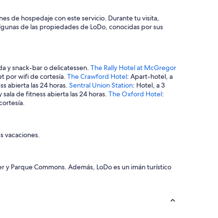
es de hospedaje con este servicio. Durante tu visita,
algunas de las propiedades de LoDo, conocidas por sus
ada y snack-bar o delicatessen.
The Rally Hotel at McGregor
t por wifi de cortesía.
The Crawford Hotel
: Apart-hotel, a
ess abierta las 24 horas.
Sentral Union Station
: Hotel, a 3
sala de fitness abierta las 24 horas.
The Oxford Hotel
:
cortesía.
s vacaciones.
River y Parque Commons. Además, LoDo es un imán turístico