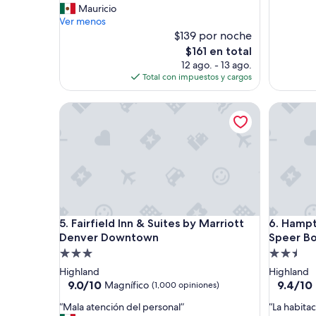
U
Mauricio
(1,007
Magnífico,
b
Ver menos
opinione
(2,335
i
$139 por noche
opiniones)
c
El
$161 en total
a
precio
12 ago. - 13 ago.
c
actual
Total con impuestos y cargos
i
es
ó
de
Fairfield Inn & Suites by Marriott Denver Downto
Hampton 
n
$161
i
d
e
a
l
”
Fairfield Inn & Suites by Marriott Denver Downto
Hampton 
5. Fairfield Inn & Suites by Marriott
6. Hampt
Denver Downtown
Speer B
Propiedad
Propieda
de
de
Highland
Highland
3.0
2.5
9.0
9.4
9.0/10
9.4/10
Magnífico
(1,000 opiniones)
de
de
estrellas
estrellas
“
“
“Mala atención del personal”
“La habita
10,
10,