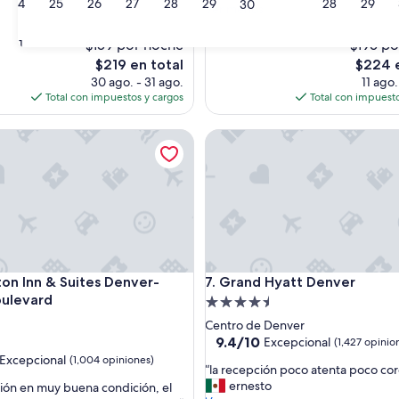
24
25
26
27
28
29
28
29
30
a
Ver menos
(939
b
s)
opiniones)
i
$189 por noche
$195 po
31
t
El
El
$219 en total
$224 e
a
precio
precio
30 ago. - 31 ago.
11 ago.
c
actual
actual
Total con impuestos y cargos
Total con impuesto
i
es
es
ó
de
de
wn
Inn & Suites Denver-Speer Boulevard
n
Grand Hyatt Denver
$219
$224
a
m
p
l
i
a
,
l
wn
Inn & Suites Denver-Speer Boulevard
Grand Hyatt Denver
i
on Inn & Suites Denver-
7. Grand Hyatt Denver
m
oulevard
Propiedad
p
d
de
Centro de Denver
i
4.5
9.4
9.4/10
Excepcional
(1,427 opinio
a
de
estrellas
Excepcional
(1,004 opiniones)
”
“
“la recepción poco atenta poco cor
10,
l
ernesto
ción en muy buena condición, el
Excepcional,