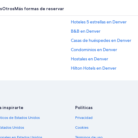
s
Otros
Más formas de reservar
Hoteles 5 estrellas en Denver
B&B en Denver
Casas de huéspedes en Denver
Condominios en Denver
Hostales en Denver
Hilton Hotels en Denver
Hoteles de golf en Denver
Hoteles todo incluido en Denver
Hoteles de lujo en Denver
Hoteles en la playa en Denver
a inspirarte
Políticas
Hoteles históricos en Denver
sticos de Estados Unidos
Privacidad
Hoteles baratos en Denver
Estados Unidos
Cookies
Hoteles cerca de la catedral en De
ionales en Estados Unidos
Términos de uso