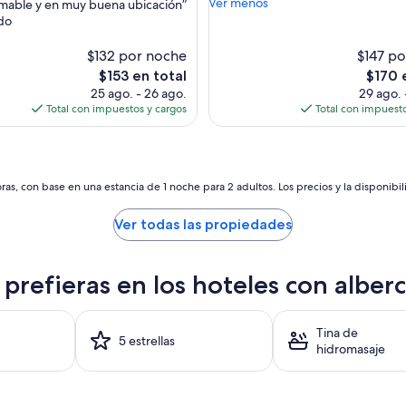
a
Ver menos
mable y en muy buena ubicación”
(1,427
nal,
r
do
opiniones)
e
s)
c
$132 por noche
$147 p
e
El
El
$153 en total
$170 
p
precio
precio
25 ago. - 26 ago.
29 ago. 
c
actual
actual
Total con impuestos y cargos
Total con impuesto
i
es
es
ó
de
de
n
$153
$170
p
o
as, con base en una estancia de 1 noche para 2 adultos. Los precios y la disponibil
c
o
Ver todas las propiedades
a
t
e
e prefieras en los hoteles con albe
n
t
a
p
Tina de
5 estrellas
o
hidromasaje
c
o
c