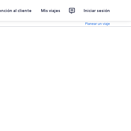
nción al cliente
Mis viajes
Iniciar sesión
Planear un viaje