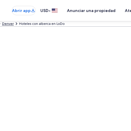
•
Abrir app
USD
Anunciar una propiedad
Ate
Denver
Hoteles con alberca en LoDo