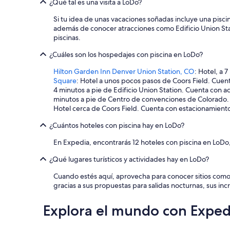
¿Qué tal es una visita a LoDo?
n
m
Si tu idea de unas vacaciones soñadas incluye una pisci
u
además de conocer atracciones como Edificio Union Sta
y
piscinas.
b
u
¿Cuáles son los hospedajes con piscina en LoDo?
e
n
Hilton Garden Inn Denver Union Station, CO
: Hotel, a 
a
Square
: Hotel a unos pocos pasos de Coors Field. Cuenta
u
4 minutos a pie de Edificio Union Station. Cuenta con acce
b
minutos a pie de Centro de convenciones de Colorado. Cu
i
Hotel cerca de Coors Field. Cuenta con estacionamiento g
c
a
¿Cuántos hoteles con piscina hay en LoDo?
c
En Expedia, encontrarás 12 hoteles con piscina en LoDo
i
ó
¿Qué lugares turísticos y actividades hay en LoDo?
n
”
Cuando estés aquí, aprovecha para conocer sitios como E
gracias a sus propuestas para salidas nocturnas, sus incr
Explora el mundo con Exped