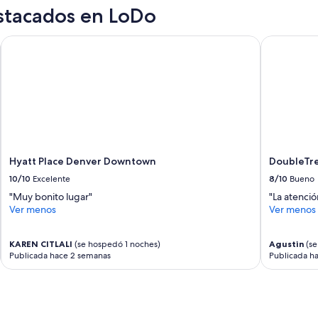
o
stacados en LoDo
r
d
Hyatt Place Denver Downtown
i
DoubleTree
a
l
”
Hyatt Place Denver Downtown
DoubleTre
10/10
Excelente
8/10
Bueno
"Muy bonito lugar"
"La atenció
Ver menos
Ver menos
KAREN CITLALI
(se hospedó 1 noches)
Agustin
(se
Publicada hace 2 semanas
Publicada h