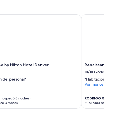
 by Hilton Hotel Denver
Renaissance Denver H
e by Hilton Hotel Denver
Renaissance Denver H
10/10
Excelente
n del personal"
"Habitación limpia y mo
Ver menos
 hospedó 3 noches)
RODRIGO GOMEZ
(se hos
ace 3 meses
Publicada hace 3 meses