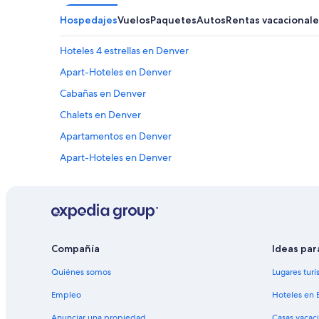
Hospedajes
Vuelos
Paquetes
Autos
Rentas vacacionale
Hoteles 4 estrellas en Denver
Apart-Hoteles en Denver
Cabañas en Denver
Chalets en Denver
Apartamentos en Denver
Apart-Hoteles en Denver
Hoteles con casino en Denver
Hoteles con spa en Denver
Hoteles de ski en Denver
Hoteles ecológicos en Denver
Compañía
Ideas par
Hoteles familiares en Denver
Quiénes somos
Lugares turí
Hoteles románticos en Denver
Empleo
Hoteles en 
Hoteles boutique en Denver
Anunciar una propiedad
Casas vacac