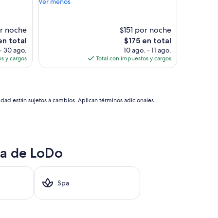
u
Ver menos
(3,278
y
opiniones)
b
o
or noche
$151 por noche
n
El
en total
$175 en total
i
precio
- 30 ago.
10 ago. - 11 ago.
t
actual
s y cargos
Total con impuestos y cargos
o
es
l
de
u
$175
g
a
idad están sujetos a cambios. Aplican términos adicionales.
r
”
rca de LoDo
Spa