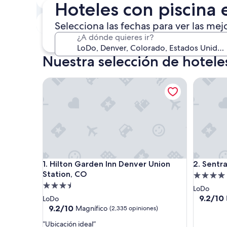
Hoteles con piscina
5 ago. - 6 ago.
Este fin de semana
P
Selecciona las fechas para ver las mej
7 ago. - 9 ago.
¿A dónde quieres ir?
Nuestra selección de hotele
Hilton Garden Inn Denver Union Station, CO
Sentral U
Hilton Garden Inn Denver Union Station, CO
Sentral U
1. Hilton Garden Inn Denver Union
2. Sentra
Station, CO
Propieda
Propiedad
de
LoDo
de
4.0
9.2
9.2/10
LoDo
de
3.5
9.2
estrellas
9.2/10
Magnífico
(2,335 opiniones)
10,
de
estrellas
“
“Ubicación ideal”
Magnífic
10,