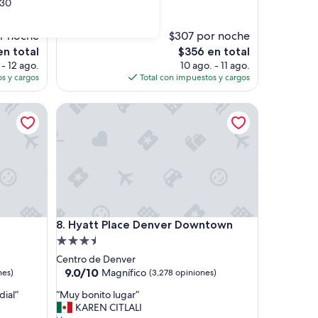
30
Excepcional,
(1,612
r noche
$307 por noche
opiniones)
El
n total
$356 en total
precio
 - 12 ago.
10 ago. - 11 ago.
actual
s y cargos
Total con impuestos y cargos
es
de
Hyatt Place Denver Downtown
$356
Hyatt Place Denver Downtown
8. Hyatt Place Denver Downtown
Propiedad
de
Centro de Denver
3.5
9.0
9.0/10
Magnífico
nes)
(3,278 opiniones)
de
estrellas
“
dial”
“Muy bonito lugar”
10,
M
KAREN CITLALI
Magnífico,