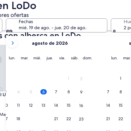
 en LoDo
6 ago. - 7 ago.
róximo fin de semana
ores ofertas
14 ago. - 16 ago.
Fechas
Hu
mié. 19 de ago. - jue. 20 de ago.
2 p
s con alberca en LoDo
tus
agosto de 2026
meses
nion Station
Kasa Union Station Denver
actuales
son
lunes
martes
miércoles
jueves
viernes
sábado
domingo
lunes
lun.
mar.
mié.
jue.
vie.
sáb.
dom.
lun.
mar.
August
2026
y
1
1
2
September
2026.
3
4
5
6
7
8
7
8
9
nion Station
Kasa Union Station Denver
l Union Station
3. Kasa Union Station Denver
d
Propiedad
10
11
12
13
14
15
14
15
16
de
LoDo
4.0
9.2
9.2/10
Magnífico
Magnífico
(1,007 opiniones)
(939 opiniones)
17
18
19
20
21
22
21
22
23
de
estrellas
“
“Habitación amplia, limpia ”
10,
H
edgar
o,
Magnífico,