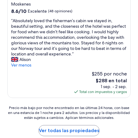
r
e
de
V
Moskenes
o
n
5.0
,
8.6
8.6/10
Excelente
(48 opiniones)
o
f
a
estrellas
de
n
a
s
“
“Absolutely loved the fisherman’s cabin we stayed in,
10,
d
l
í
A
beautiful setting, and the closeness of the hotel was perfect
Excelente,
a
t
q
b
for food when we didn’t feel like cooking. I would highly
(48
s
a
u
s
recommend this accommodation, overlooking the bay with
opiniones)
t
a
e
o
glorious views of the mountains too. Stayed for 6 nights on
a
l
e
l
our Norway tour and it’s going to be hard to beat in terms of
m
g
s
u
location and overall experience.”
p
ú
t
t
Alison
o
n
á
e
Ver menos
c
a
n
l
o
$255 por noche
r
h
y
b
m
El
$288 en total
e
l
o
a
precio
1 sep. - 2 sep.
c
o
l
r
actual
Total con impuestos y cargos
h
v
s
i
es
a
e
a
o
de
s
d
s
Precio
p
$288
Precio más bajo por noche encontrado en las últimas 24 horas, con base
p
t
d
en una estancia de 1 noche para 2 adultos. Los precios y la disponibilidad
más
e
a
h
e
están sujetos a cambios. Aplican términos adicionales.
bajo
q
r
e
b
por
u
a
f
a
noche
e
Ver todas las propiedades
d
i
s
encontrado
ñ
e
s