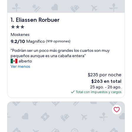
Eliassen Rorbuer
1. Eliassen Rorbuer
Propiedad
de
Moskenes
3.0
9.2
9.2/10
Magnífico
(919 opiniones)
estrellas
de
“
“Podrían ser un poco más grandes los cuartos son muy
10,
P
pequeños aunque es una cabaña entera”
Magnífico,
o
alberto
(919
d
Ver menos
opiniones)
r
$235 por noche
í
El
$263 en total
a
precio
25 ago. - 26 ago.
n
actual
Total con impuestos y cargos
s
es
e
de
r
Hemmingodden Lodge
$263
u
n
p
o
c