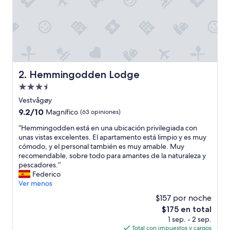
o
m
á
s
g
r
a
n
Hemmingodden Lodge
2. Hemmingodden Lodge
d
Propiedad
e
s
de
Vestvågøy
l
3.5
9.2
9.2/10
Magnífico
(63 opiniones)
o
estrellas
de
s
“
“Hemmingodden está en una ubicación privilegiada con
10,
c
H
unas vistas excelentes. El apartamento está limpio y es muy
Magnífico,
u
e
cómodo, y el personal también es muy amable. Muy
(63
a
m
recomendable, sobre todo para amantes de la naturaleza y
opiniones)
r
m
pescadores.”
t
i
Federico
o
n
Ver menos
s
g
$157 por noche
s
o
o
El
$175 en total
d
n
precio
1 sep. - 2 sep.
d
m
actual
Total con impuestos y cargos
e