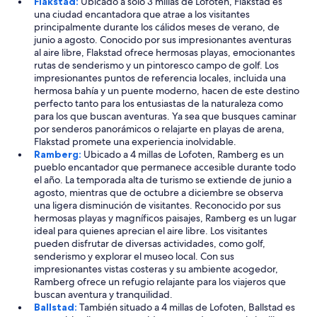
Flakstad:
Ubicado a solo 3 millas de Lofoten, Flakstad es
h
una ciudad encantadora que atrae a los visitantes
a
principalmente durante los cálidos meses de verano, de
r
junio a agosto. Conocido por sus impresionantes aventuras
d
al aire libre, Flakstad ofrece hermosas playas, emocionantes
t
rutas de senderismo y un pintoresco campo de golf. Los
o
impresionantes puntos de referencia locales, incluida una
b
hermosa bahía y un puente moderno, hacen de este destino
e
perfecto tanto para los entusiastas de la naturaleza como
a
para los que buscan aventuras. Ya sea que busques caminar
t
por senderos panorámicos o relajarte en playas de arena,
i
Flakstad promete una experiencia inolvidable.
n
Ramberg:
Ubicado a 4 millas de Lofoten, Ramberg es un
t
pueblo encantador que permanece accesible durante todo
e
el año. La temporada alta de turismo se extiende de junio a
r
agosto, mientras que de octubre a diciembre se observa
m
una ligera disminución de visitantes. Reconocido por sus
s
hermosas playas y magníficos paisajes, Ramberg es un lugar
o
ideal para quienes aprecian el aire libre. Los visitantes
f
pueden disfrutar de diversas actividades, como golf,
l
senderismo y explorar el museo local. Con sus
o
impresionantes vistas costeras y su ambiente acogedor,
c
Ramberg ofrece un refugio relajante para los viajeros que
a
buscan aventura y tranquilidad.
t
Ballstad:
También situado a 4 millas de Lofoten, Ballstad es