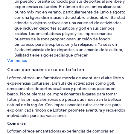
i
un pueblo vibrante conocido por sus deportes al aire libre y
o
experiencias culturales. El número de visitantes alcanza su
n
punto máximo en verano, particularmente de junio a agosto,
a
con una ligera disminución de octubre a diciembre. Ballstad
n
atiende a viajeros activos con una variedad de actividades,
d
que incluyen deportes acuáticos y golf en sus campos
o
locales. Las encantadoras playas y los impresionantes
v
puentes de la zona proporcionan un telón de fondo
e
pintoresco para la exploración y la relajación. Ya seas un
r
ávido entusiasta de los deportes o un amante de la cultura,
a
Ballstad tiene algo especial que ofrecer.
l
Ver menos
l
Cosas que hacer cerca de Lofoten
e
x
Lofoten ofrece una fantástica mezcla de aventuras al aire libre y
p
experiencias culturales. Disfruta de actividades como golf,
e
emocionantes deportes acuáticos y pintorescos paseos en
r
barco. No te pierdas los impresionantes lugares para tomar
i
fotos y las principales zonas de pesca que muestran la belleza
e
natural de la región. Con impresionantes rutas escénicas para
n
explorar, cada rincón de Lofoten promete aventura y recuerdos
c
inolvidables para tus vacaciones.
e
Compras
.
”
Lofoten ofrece encantadoras experiencias de compras en