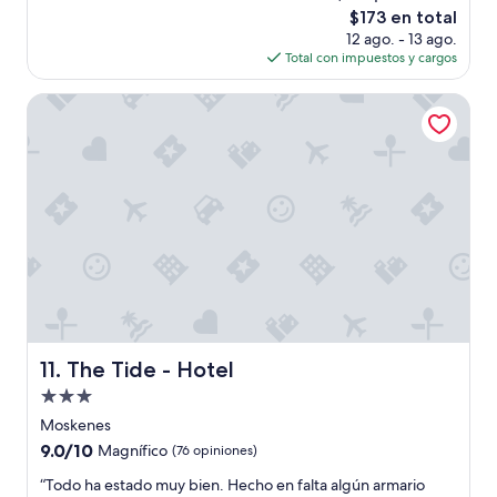
u
El
$173 en total
N
Muy
y
precio
o
bueno,
12 ago. - 13 ago.
b
actual
h
(84
Total con impuestos y cargos
i
es
a
opiniones)
e
de
y
The Tide - Hotel
n
$173
m
a
u
c
e
o
b
n
l
d
e
i
s
c
p
i
a
o
r
n
a
a
g
d
u
The Tide - Hotel
11. The Tide - Hotel
a
a
s
Propiedad
r
,
d
de
Moskenes
c
a
3.0
a
9.0
9.0/10
Magnífico
(76 opiniones)
r
estrellas
l
de
l
“
“Todo ha estado muy bien. Hecho en falta algún armario
i
10,