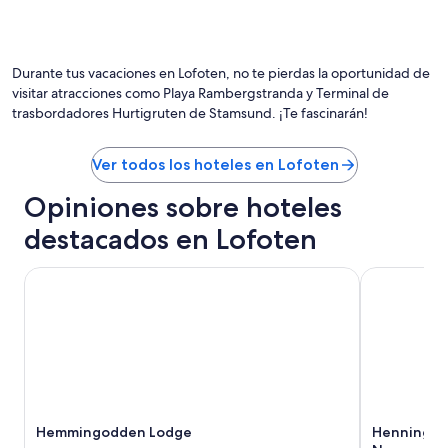
c
l
e
i
n
k
a
e
Durante tus vacaciones en Lofoten, no te pierdas la oportunidad de
r
c
visitar atracciones como Playa Rambergstranda y Terminal de
.
o
T
o
trasbordadores Hurtigruten de Stamsund. ¡Te fascinarán!
o
k
m
i
Ver todos los hoteles en Lofoten
a
n
m
g
Opiniones sobre hoteles
o
.
s
I
destacados en Lofoten
e
w
l
o
t
u
Hemmingodden Lodge
Henningsvær
o
l
u
d
r
h
d
i
e
g
k
h
a
l
y
y
Hemmingodden Lodge
Henningsvæ
a
r