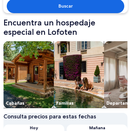
Buscar
Encuentra un hospedaje
especial en Lofoten
Buscar cabañas
Buscar propiedades familiares
Buscar depa
Cabañas
Familias
Departa­m
Consulta precios para estas fechas
Hoy
Mañana