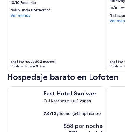
Norway Ho
k
e
10/10
Excelente
p
c
10/10
Excelen
"Muy linda ubicación"
o
o
Ver menos
"Estacionam
r
m
Ver menos
l
m
a
e
n
n
o
d
c
t
h
h
e
i
y
s
ana i
(se hospedó 2 noches)
ana i
(se hosp
n
a
Publicada hace 9 días
Publicada hac
o
c
Hospedaje barato en Lofoten
s
c
e
o
n
m
Fast Hotel Svolvær
Marina Hote
c
m
Fast Hotel Svolvær
a
o
O.J Kaarbøs gate 2 Vagan
n
d
t
a
ó
t
7.6
/
10
¡Bueno! (648 opiniones)
.
i
”
o
$68 por noche
n