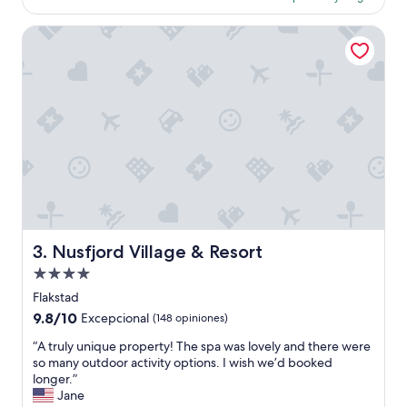
u
es
n
y
de
e
Nusfjord Village & Resort
p
$175
s
e
t
q
á
u
e
e
n
ñ
u
o
n
s
a
a
u
u
b
n
i
q
c
u
a
Nusfjord Village & Resort
3. Nusfjord Village & Resort
e
c
e
Propiedad
i
s
ó
de
Flakstad
u
n
4.0
9.8
9.8/10
Excepcional
(148 opiniones)
n
p
estrellas
de
a
r
“
“A truly unique property! The spa was lovely and there were
10,
c
i
A
so many outdoor activity options. I wish we’d booked
Excepcional,
a
v
t
longer.”
(148
b
i
r
Jane
opiniones)
a