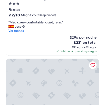
r
Propiedad
e
de
Flakstad
c
3.0
o
9.2
9.2/10
Magnífico
(213 opiniones)
estrellas
m
de
“
“Magic,very confortable, quiet, relax”
e
10,
M
Jose G
n
Magnífico,
a
Ver menos
d
(213
g
a
opiniones)
$296 por noche
i
b
El
$331 en total
c
l
precio
30 ago. - 31 ago.
,
e
actual
Total con impuestos y cargos
v
,
es
e
s
de
r
Ure Lodge
o
$331
y
b
c
r
o
e
n
t
f
o
o
d
r
o
t
p
a
a
b
r