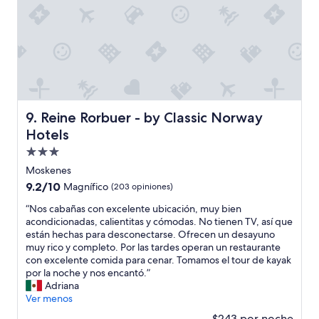
s
á
c
e
a
n
d
c
o
o
r
n
e
s
s
t
.
r
Reine Rorbuer - by Classic Norway Hotels
9. Reine Rorbuer - by Classic Norway
”
u
Hotels
c
c
Propiedad
i
de
Moskenes
ó
3.0
9.2
9.2/10
Magnífico
(203 opiniones)
n
estrellas
de
n
“
“Nos cabañas con excelente ubicación, muy bien
10,
o
N
acondicionadas, calientitas y cómodas. No tienen TV, así que
Magnífico,
h
o
están hechas para desconectarse. Ofrecen un desayuno
(203
a
s
muy rico y completo. Por las tardes operan un restaurante
opiniones)
b
c
con excelente comida para cenar. Tomamos el tour de kayak
í
a
por la noche y nos encantó.”
a
b
Adriana
d
a
Ver menos
o
ñ
n
$243 por noche