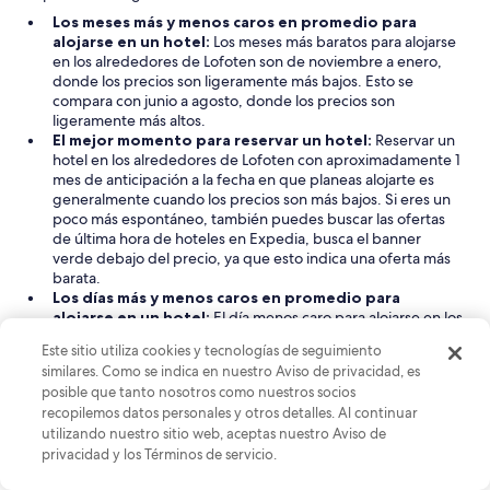
Los meses más y menos caros en promedio para
alojarse en un hotel:
Los meses más baratos para alojarse
en los alrededores de Lofoten son de noviembre a enero,
donde los precios son ligeramente más bajos. Esto se
compara con junio a agosto, donde los precios son
ligeramente más altos.
El mejor momento para reservar un hotel:
Reservar un
hotel en los alrededores de Lofoten con aproximadamente 1
mes de anticipación a la fecha en que planeas alojarte es
generalmente cuando los precios son más bajos. Si eres un
poco más espontáneo, también puedes buscar las ofertas
de última hora de hoteles en Expedia, busca el banner
verde debajo del precio, ya que esto indica una oferta más
barata.
Los días más y menos caros en promedio para
alojarse en un hotel:
El día menos caro para alojarse en los
alrededores de Lofoten es el sábado. El día más caro para
Este sitio utiliza cookies y tecnologías de seguimiento
alojarse en los alrededores de Lofoten es el miércoles.
similares. Como se indica en nuestro Aviso de privacidad, es
Encuentra hoteles baratos en Expedia:
Utiliza la
posible que tanto nosotros como nuestros socios
herramienta de búsqueda de Expedia para refinar tus
recopilemos datos personales y otros detalles. Al continuar
preferencias, como tu presupuesto, la ubicación deseada y
utilizando nuestro sitio web, aceptas nuestro Aviso de
el tipo de alojamiento preferido. Por ejemplo, al seleccionar
la opción Eco-certificada, se mostrarán los hoteles
privacidad y los Términos de servicio.
sostenibles y respetuosos con el medio ambiente