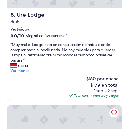
l
a
e
a
,
m
Ure Lodge
8. Ure Lodge
q
a
Propiedad
u
n
i
de
t
Vestvågøy
e
2.0
e
9.0
9.0/10
Magnífico
(34 opiniones)
t
s
estrellas
de
,
d
“
“Muy mal el Lodge está en construcción no había donde
10,
r
e
M
comprar nada ni pedir nada. No hay muebles para guardar
Magnífico,
e
l
u
la ropa ni refrigeradora ni microondas tampoco bolsas de
(34
l
a
y
basura ”
opiniones)
a
n
m
diana
x
a
a
Ver menos
”
t
l
$160 por noche
u
e
El
$179 en total
r
l
precio
1 sep. - 2 sep.
a
L
actual
Total con impuestos y cargos
l
o
es
e
d
de
z
g
Reine Rorbuer - by Classic Norway Hotels
$179
a
e
y
e
p
s
e
t