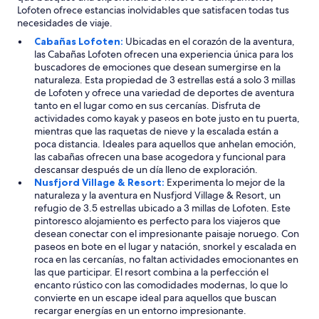
o
Lofoten ofrece estancias inolvidables que satisfacen todas tus
o
necesidades de viaje.
.
Cabañas Lofoten:
Ubicadas en el corazón de la aventura,
S
las Cabañas Lofoten ofrecen una experiencia única para los
t
buscadores de emociones que desean sumergirse en la
a
naturaleza. Esta propiedad de 3 estrellas está a solo 3 millas
y
de Lofoten y ofrece una variedad de deportes de aventura
e
tanto en el lugar como en sus cercanías. Disfruta de
d
actividades como kayak y paseos en bote justo en tu puerta,
f
mientras que las raquetas de nieve y la escalada están a
o
poca distancia. Ideales para aquellos que anhelan emoción,
r
las cabañas ofrecen una base acogedora y funcional para
6
descansar después de un día lleno de exploración.
n
Nusfjord Village & Resort:
Experimenta lo mejor de la
i
naturaleza y la aventura en Nusfjord Village & Resort, un
g
refugio de 3.5 estrellas ubicado a 3 millas de Lofoten. Este
h
pintoresco alojamiento es perfecto para los viajeros que
t
desean conectar con el impresionante paisaje noruego. Con
s
paseos en bote en el lugar y natación, snorkel y escalada en
o
roca en las cercanías, no faltan actividades emocionantes en
n
las que participar. El resort combina a la perfección el
o
encanto rústico con las comodidades modernas, lo que lo
u
convierte en un escape ideal para aquellos que buscan
r
recargar energías en un entorno impresionante.
N