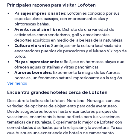
r
Principales razones para visitar Lofoten
i
Paisajes impresionantes:
Lofoten es conocido por sus
o
espectaculares paisajes, con impresionantes islas y
u
pintorescas bahías.
s
Aventuras al aire libre:
Disfrute de una variedad de
v
actividades como senderismo, golf y emocionantes
i
deportes acuáticos en medio de la belleza de la naturaleza.
e
Cultura vibrante:
Sumérjase en la cultura local visitando
w
encantadores pueblos de pescadores y el Museo Vikingo de
s
Lofotr.
o
Playas impresionantes:
Relájese en hermosas playas que
f
ofrecen aguas cristalinas y vistas panorámicas.
t
Auroras boreales:
Experimente la magia de las Auroras
h
boreales, un fenómeno natural impresionante en la región.
e
Ver menos
m
o
Encuentra grandes hoteles cerca de Lofoten
u
n
Descubre la belleza de Lofoten, Nordland, Noruega, con una
t
variedad de opciones de alojamiento para cada aventurero.
a
Desde acogedores hoteles hasta encantadores parques de
i
vacaciones, encontrarás la base perfecta para tus vacaciones
n
temáticas de naturaleza. Experimenta lo mejor de Lofoten con
s
comodidades diseñadas para la relajación y la aventura. Ya sea
t
que busques una experiencia de hotel o de campamento,