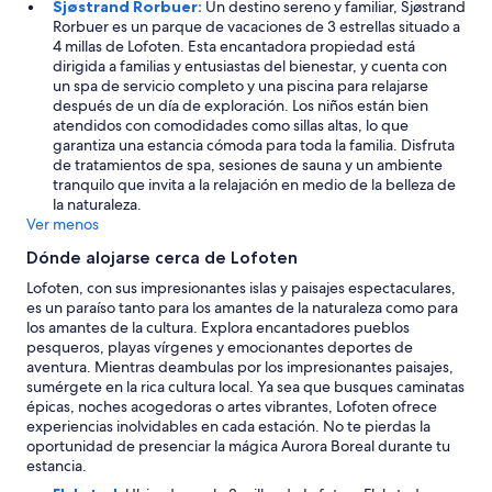
Sjøstrand Rorbuer:
Un destino sereno y familiar, Sjøstrand
o
Rorbuer es un parque de vacaciones de 3 estrellas situado a
r
4 millas de Lofoten. Esta encantadora propiedad está
w
dirigida a familias y entusiastas del bienestar, y cuenta con
a
un spa de servicio completo y una piscina para relajarse
y
después de un día de exploración. Los niños están bien
t
atendidos con comodidades como sillas altas, lo que
o
garantiza una estancia cómoda para toda la familia. Disfruta
u
de tratamientos de spa, sesiones de sauna y un ambiente
r
tranquilo que invita a la relajación en medio de la belleza de
a
la naturaleza.
n
Ver menos
d
i
Dónde alojarse cerca de Lofoten
t
Lofoten, con sus impresionantes islas y paisajes espectaculares,
’
es un paraíso tanto para los amantes de la naturaleza como para
s
los amantes de la cultura. Explora encantadores pueblos
g
pesqueros, playas vírgenes y emocionantes deportes de
o
aventura. Mientras deambulas por los impresionantes paisajes,
i
sumérgete en la rica cultura local. Ya sea que busques caminatas
n
épicas, noches acogedoras o artes vibrantes, Lofoten ofrece
g
experiencias inolvidables en cada estación. No te pierdas la
t
oportunidad de presenciar la mágica Aurora Boreal durante tu
o
estancia.
b
e