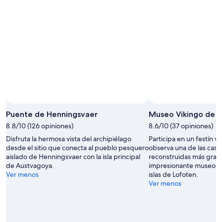
l
o
a
s
s
e
t
n
a
e
r
s
d
s
e
o
s
f
o
t
p
h
e
e
r
h
Puente de Henningsvaer
Museo Vikingo de L
a
o
n
t
8.8/10 (126 opiniones)
8.6/10 (37 opiniones)
u
e
Disfruta la hermosa vista del archipiélago
Participa en un festín vi
n
l
desde el sitio que conecta al pueblo pesquero
observa una de las casa
r
w
aislado de Henningsvaer con la isla principal
reconstruidas más gran
e
a
de Austvagoya.
impresionante museo ub
s
s
Ver menos
islas de Lofoten.
t
p
Ver menos
a
e
u
r
r
f
a
e