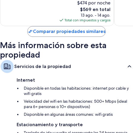
$474 por noche
Excepcional,
Excepcio
Las 279 habitaciones con muebles diferentes ofrecen amenidades, que
El
$569 en total
1,034
1,007
incluyen servicio a la habitación las 24 horas y ropa de cama de alta
precio
opiniones
opinion
13 ago. - 14 ago.
calidad, además de otros detalles, como menú de almohadas y caja de
actual
Total con impuestos y cargos
seguridad (con espacio para laptop).
es
de
Otros servicios que también encontrarás incluyen:
Comparar propiedades similares
$569
Ropa de cama hipoalergénica, camas con efecto memoria y camas
Más información sobre esta
extra/plegables (con cargo)
propiedad
Baños con regaderas tipo lluvia y amenidades de baño de diseñador
Televisiones LCD con canales de televisión premium
Servicios de la propiedad
Reciclaje, teteras eléctricas y servicio de limpieza diario
Internet
Disponible en todas las habitaciones: internet por cable y
wifi gratis
Velocidad del wifi en las habitaciones: 500+ Mbps (ideal
para 6+ personas o 10+ dispositivos)
Disponible en algunas áreas comunes: wifi gratis
Estacionamiento y transporte
Traslado de ida y vuelta al aeropuerto las 24 horas previa