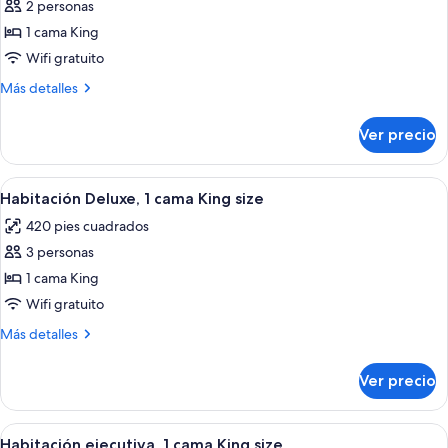
2 personas
fotos
de
1 cama King
Habitación
Wifi gratuito
superior,
Más
Más detalles
1
detalles
cama
sobre
Ver precio
Habitación
King
superior,
size
1
Abrir
Habitación de hotel con una cama gran
7
cama
Habitación Deluxe, 1 cama King size
todas
King
420 pies cuadrados
size
las
3 personas
fotos
de
1 cama King
Habitación
Wifi gratuito
Deluxe,
Más
Más detalles
1
detalles
cama
sobre
Ver precio
Habitación
King
Deluxe,
size
1
Abrir
Habitación de hotel con una cama grand
4
cama
Habitación ejecutiva, 1 cama King size