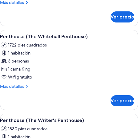
Más
Más detalles
Explorer's
detalles
Penthouse)
sobre
Ver precio
Penthouse
(The
Explorer's
Abrir
Una habitación de hotel espaciosa con
6
Penthouse)
Penthouse (The Whitehall Penthouse)
todas
1722 pies cuadrados
las
1 habitación
fotos
de
3 personas
Penthouse
1 cama King
(The
Wifi gratuito
Whitehall
Más
Más detalles
Penthouse)
detalles
sobre
Ver precio
Penthouse
(The
Whitehall
Abrir
Habitación de hotel con una cama grand
6
Penthouse)
Penthouse (The Writer's Penthouse)
todas
1830 pies cuadrados
las
1 habitación