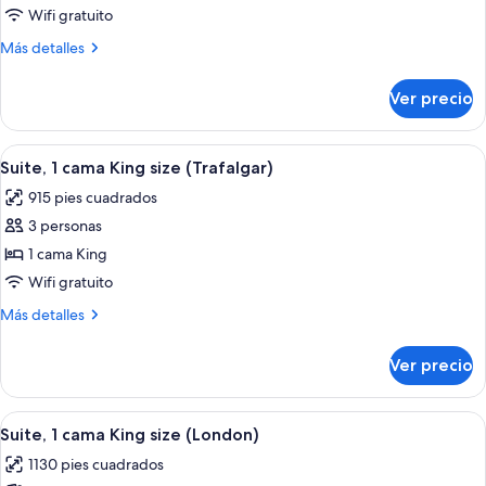
1
Wifi gratuito
cama
Más
Más detalles
King
detalles
size
sobre
Ver precio
Suite,
(Whitehall)
1
cama
Abrir
Una sala de estar moderna con un sofá
5
King
Suite, 1 cama King size (Trafalgar)
todas
size
915 pies cuadrados
(Whitehall)
las
3 personas
fotos
de
1 cama King
Suite,
Wifi gratuito
1
Más
Más detalles
cama
detalles
King
sobre
Ver precio
Suite,
size
1
(Trafalgar)
cama
Abrir
Un dormitorio espacioso con una cama
7
King
Suite, 1 cama King size (London)
todas
size
1130 pies cuadrados
(Trafalgar)
las