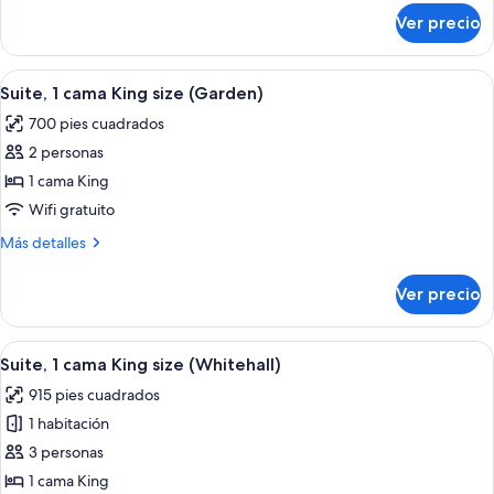
cama
sobre
Ver precio
Suite
King
Deluxe,
size
1
Abrir
Una sala de estar moderna con sofá, me
7
cama
Suite, 1 cama King size (Garden)
todas
King
700 pies cuadrados
size
las
2 personas
fotos
de
1 cama King
Suite,
Wifi gratuito
1
Más
Más detalles
cama
detalles
King
sobre
Ver precio
Suite,
size
1
(Garden)
cama
Abrir
Una sala de estar moderna con sofá, m
5
King
Suite, 1 cama King size (Whitehall)
todas
size
915 pies cuadrados
(Garden)
las
1 habitación
fotos
de
3 personas
Suite,
1 cama King