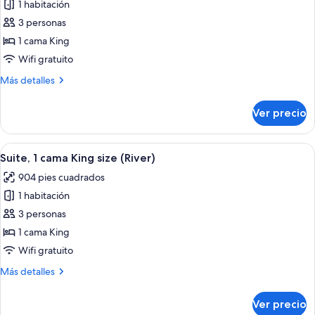
1 habitación
fotos
de
3 personas
Suite,
1 cama King
1
Wifi gratuito
cama
Más
Más detalles
King
detalles
size
sobre
Ver precio
Suite,
(London)
1
cama
Abrir
Una habitación de hotel moderna con u
7
King
Suite, 1 cama King size (River)
todas
size
904 pies cuadrados
(London)
las
1 habitación
fotos
de
3 personas
Suite,
1 cama King
1
Wifi gratuito
cama
Más
Más detalles
King
detalles
size
sobre
Ver precio
Suite,
(River)