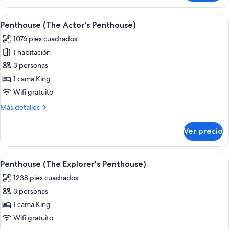
1
cama
Abrir
Habitación de hotel con chimenea, una
7
King
Penthouse (The Actor's Penthouse)
todas
size
1076 pies cuadrados
(River)
las
1 habitación
fotos
de
3 personas
Penthouse
1 cama King
(The
Wifi gratuito
Actor's
Más
Más detalles
Penthouse)
detalles
sobre
Ver precio
Penthouse
(The
Actor's
Abrir
Una habitación de hotel con una cama 
7
Penthouse)
Penthouse (The Explorer's Penthouse)
todas
1238 pies cuadrados
las
3 personas
fotos
de
1 cama King
Penthouse
Wifi gratuito
(The