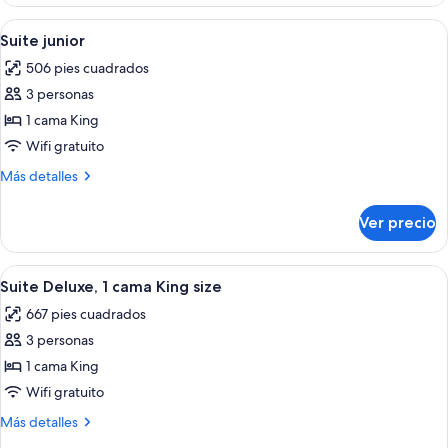
familiar
Abrir
Una habitación de hotel con cama, so
4
Suite junior
todas
506 pies cuadrados
las
3 personas
fotos
de
1 cama King
Suite
Wifi gratuito
junior
Más
Más detalles
detalles
sobre
Ver precio
Suite
junior
Abrir
Habitación de hotel con una cama grand
5
Suite Deluxe, 1 cama King size
todas
667 pies cuadrados
las
3 personas
fotos
de
1 cama King
Suite
Wifi gratuito
Deluxe,
Más
Más detalles
1
detalles