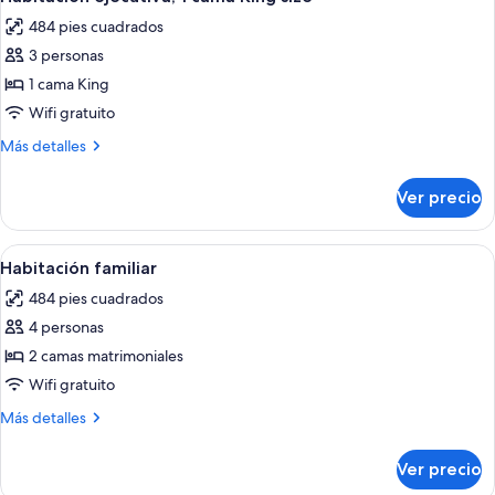
todas
King
484 pies cuadrados
size
las
3 personas
fotos
de
1 cama King
Habitación
Wifi gratuito
ejecutiva,
Más
Más detalles
1
detalles
cama
sobre
Ver precio
Habitación
King
ejecutiva,
size
1
Abrir
Habitación de hotel con dos camas, un
4
cama
Habitación familiar
todas
King
484 pies cuadrados
size
las
4 personas
fotos
de
2 camas matrimoniales
Habitación
Wifi gratuito
familiar
Más
Más detalles
detalles
sobre
Ver precio
Habitación