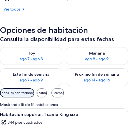
Ver todos
Opciones de habitación
Consulta la disponibilidad para estas fechas
Consulta la disponibilidad para hoy ago 7 - ago 8
Consulta la disponibilidad pa
Hoy
Mañana
ago 7 - ago 8
ago 8 - ago 9
Consulta la disponibilidad para este fin de semana ago 7 - ag
Consulta la disponibilidad par
Este fin de semana
Próximo fin de semana
ago 7 - ago 9
ago 14 - ago 16
Filtros
Todas las habitaciones
1 cama
2 camas
disponibles
para
Mostrando 15 de 15 habitaciones
las
Abrir
Habitación de hotel con una cama grand
6
Habitación superior, 1 cama King size
habitaciones
todas
344 pies cuadrados
las