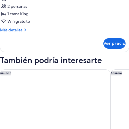
fotos
de
2 personas
Penthouse
1 cama King
(The
Wifi gratuito
Writer's
Más
Más detalles
Penthouse)
detalles
sobre
Ver precio
Penthouse
(The
Writer's
También podría interesarte
Penthouse)
The Emory, Maybourne
The Sav
Anuncio
Anuncio