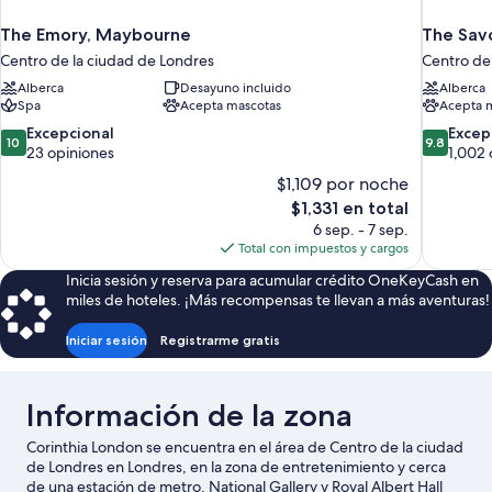
The Emory, Maybourne
The Sav
Centro de la ciudad de Londres
Centro de
Alberca
Desayuno incluido
Alberca
Spa
Acepta mascotas
Acepta 
10.0
9.8
Excepcional
Excep
10
9.8
de
de
23 opiniones
1,002 
10,
10,
$1,109 por noche
Excepcional,
Excepcion
El
$1,331 en total
23
1,002
precio
6 sep. - 7 sep.
opiniones
opiniones
actual
Total con impuestos y cargos
es
Inicia sesión y reserva para acumular crédito OneKeyCash en
de
miles de hoteles. ¡Más recompensas te llevan a más aventuras!
$1,331
Iniciar sesión
Registrarme gratis
Información de la zona
Corinthia London se encuentra en el área de Centro de la ciudad
de Londres en Londres, en la zona de entretenimiento y cerca
de una estación de metro. National Gallery y Royal Albert Hall