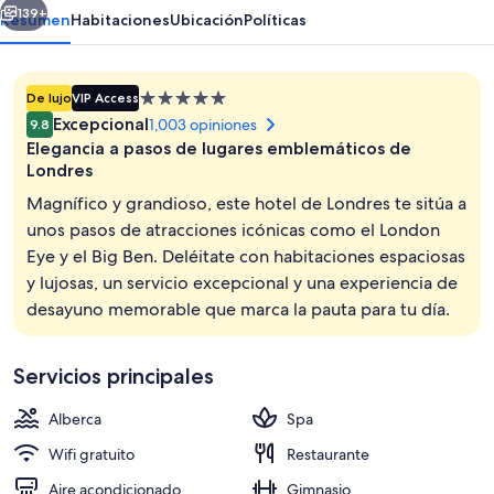
139+
Resumen
Habitaciones
Ubicación
Políticas
Propiedad
De lujo
VIP Access
de
Excepcional
1,003 opiniones
9.8
5.0
Elegancia a pasos de lugares emblemáticos de
estrellas
Londres
Magnífico y grandioso, este hotel de Londres te sitúa a
unos pasos de atracciones icónicas como el London
Terraza o patio
Eye y el Big Ben. Deléitate con habitaciones espaciosas
y lujosas, un servicio excepcional y una experiencia de
desayuno memorable que marca la pauta para tu día.
Servicios principales
Alberca
Spa
Wifi gratuito
Restaurante
Aire acondicionado
Gimnasio