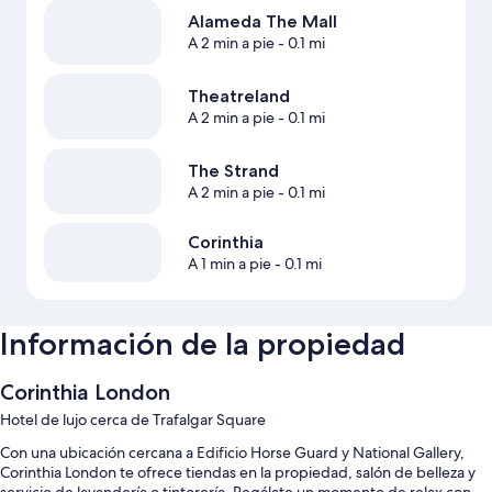
Alameda The Mall
A 2 min a pie
- 0.1 mi
Theatreland
A 2 min a pie
- 0.1 mi
The Strand
A 2 min a pie
- 0.1 mi
Corinthia
A 1 min a pie
- 0.1 mi
Información de la propiedad
Corinthia London
Hotel de lujo cerca de Trafalgar Square
Con una ubicación cercana a Edificio Horse Guard y National Gallery,
Corinthia London te ofrece tiendas en la propiedad, salón de belleza y
servicio de lavandería o tintorería. Regálate un momento de relax con