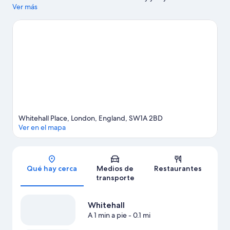
son lugares culturales destacados, y algunos de los puntos de
Ver más
interés más importantes del área incluyen Trafalgar Square y
Edificio Horse Guard. No te pierdas London Eye.
Visita nuestra
guía de Londres
Whitehall Place, London, England, SW1A 2BD
Ver en el mapa
Sección del mapa
Qué hay cerca
Medios de
Restaurantes
transporte
Whitehall
A 1 min a pie
- 0.1 mi