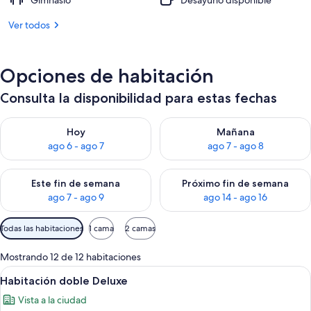
Gimnasio
Desayuno disponible
Ver todos
Opciones de habitación
Consulta la disponibilidad para estas fechas
Consulta la disponibilidad para hoy ago 6 - ago 7
Consulta la disponibilidad pa
Hoy
Mañana
ago 6 - ago 7
ago 7 - ago 8
Consulta la disponibilidad para este fin de semana ago 7 - ag
Consulta la disponibilidad par
Este fin de semana
Próximo fin de semana
ago 7 - ago 9
ago 14 - ago 16
Filtros
Todas las habitaciones
1 cama
2 camas
disponibles
para
Mostrando 12 de 12 habitaciones
las
Abrir
Habitación de hotel con una cama grand
5
Habitación doble Deluxe
habitaciones
todas
Vista a la ciudad
las