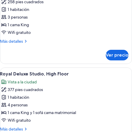
258 pies cuadrados
fotos
de
1 habitación
Royal
3 personas
Garden
1 cama King
Deluxe
Wifi gratuito
Más
Más detalles
detalles
sobre
Ver precio
Royal
Garden
Deluxe
Abrir
Una habitación de hotel moderna con un
5
Royal Deluxe Studio, High Floor
todas
Vista a la ciudad
las
377 pies cuadrados
fotos
de
1 habitación
Royal
4 personas
Deluxe
1 cama King y 1 sofá cama matrimonial
Studio,
Wifi gratuito
High
Más
Más detalles
Floor