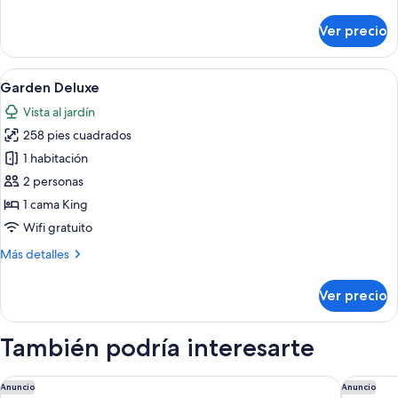
detalles
sobre
Ver precio
Classic
Double
Abrir
Una habitación de hotel moderna con un
5
Garden Deluxe
todas
Vista al jardín
las
258 pies cuadrados
fotos
de
1 habitación
Garden
2 personas
Deluxe
1 cama King
Wifi gratuito
Más
Más detalles
detalles
sobre
Ver precio
Garden
Deluxe
También podría interesarte
The Lanesborough, Oetker Hotels
45 Park 
Anuncio
Anuncio