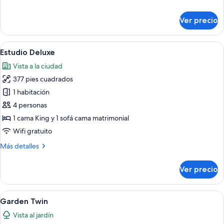
camas
detalles
individuales
sobre
Ver precio
Habitación
Deluxe
con
Abrir
Habitación de hotel moderna con una ca
5
2
Estudio Deluxe
todas
camas
Vista a la ciudad
individuales
las
377 pies cuadrados
fotos
de
1 habitación
Estudio
4 personas
Deluxe
1 cama King y 1 sofá cama matrimonial
Wifi gratuito
Más
Más detalles
detalles
sobre
Ver precio
Estudio
Deluxe
Abrir
Habitación de hotel con dos camas, un
5
Garden Twin
todas
Vista al jardín
las