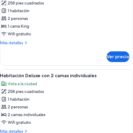
258 pies cuadrados
fotos
de
1 habitación
Habitación
2 personas
doble
1 cama King
Deluxe
Wifi gratuito
Más
Más detalles
detalles
sobre
Ver precio
Habitación
doble
Deluxe
Abrir
Habitación de hotel con dos camas, un e
5
Habitación Deluxe con 2 camas individuales
todas
Vista a la ciudad
las
258 pies cuadrados
fotos
de
1 habitación
Habitación
2 personas
Deluxe
2 camas individuales
con
Wifi gratuito
2
Más
Más detalles