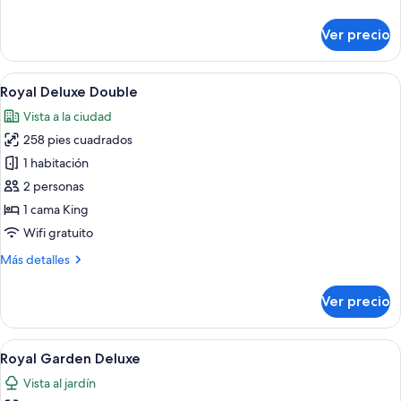
detalles
sobre
Ver precio
Habitación
doble
Royal
Abrir
Habitación de hotel moderna con una ca
5
Royal Deluxe Double
todas
Vista a la ciudad
las
258 pies cuadrados
fotos
de
1 habitación
Royal
2 personas
Deluxe
1 cama King
Double
Wifi gratuito
Más
Más detalles
detalles
sobre
Ver precio
Royal
Deluxe
Double
Abrir
Una habitación de hotel con dos cama
5
Royal Garden Deluxe
todas
Vista al jardín
las