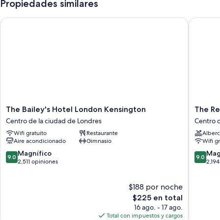
Propiedades similares
The Bailey's Hotel London Kensington
The Rem
The
The
The Bailey's Hotel London Kensington
The R
Bailey's
Rembra
Centro de la ciudad de Londres
Centro d
Hotel
Centro
Wifi gratuito
Restaurante
Alberc
London
de
Aire acondicionado
Gimnasio
Wifi g
Kensington
la
Centro
ciudad
9.0
9.0
Magnífico
Mag
9.0
9.0
de
de
de
de
2,511 opiniones
2,194
la
Londres
10,
10,
ciudad
Magnífico,
Magnífi
$188 por noche
de
2,511
2,194
Londres
opiniones
El
opinion
$225 en total
precio
16 ago. - 17 ago.
actual
Total con impuestos y cargos