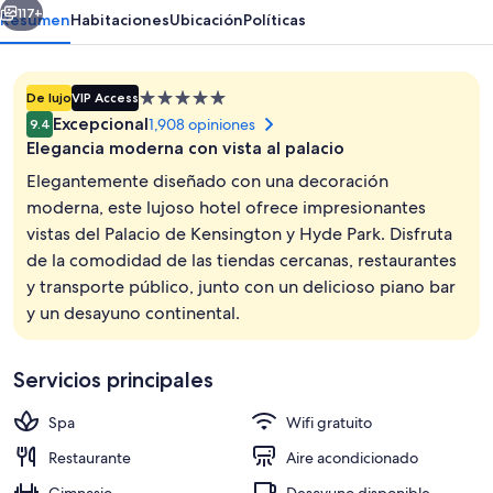
117+
Resumen
Habitaciones
Ubicación
Políticas
Propiedad
De lujo
VIP Access
de
Excepcional
1,908 opiniones
9.4
5.0
Elegancia moderna con vista al palacio
estrellas
Elegantemente diseñado con una decoración
moderna, este lujoso hotel ofrece impresionantes
vistas del Palacio de Kensington y Hyde Park. Disfruta
Habitación Deluxe con 2 camas individu
de la comodidad de las tiendas cercanas, restaurantes
y transporte público, junto con un delicioso piano bar
y un desayuno continental.
Servicios principales
Spa
Wifi gratuito
Restaurante
Aire acondicionado