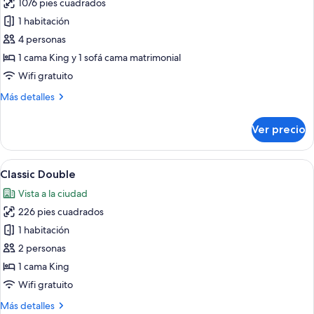
1076 pies cuadrados
fotos
de
1 habitación
Suite
4 personas
de
1 cama King y 1 sofá cama matrimonial
lujo
Wifi gratuito
Más
Más detalles
detalles
sobre
Ver precio
Suite
de
lujo
Abrir
Una habitación de hotel con cama, mesit
5
Classic Double
todas
Vista a la ciudad
las
226 pies cuadrados
fotos
de
1 habitación
Classic
2 personas
Double
1 cama King
Wifi gratuito
Más
Más detalles