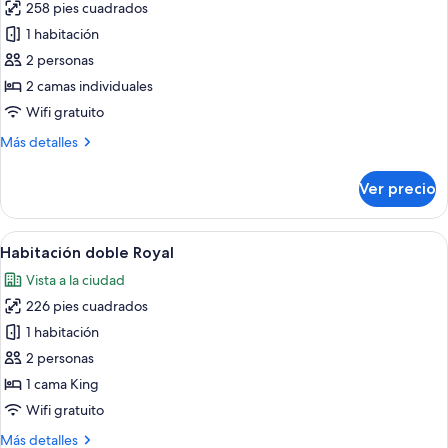
258 pies cuadrados
fotos
de
1 habitación
Garden
2 personas
Twin
2 camas individuales
Wifi gratuito
Más
Más detalles
detalles
sobre
Ver precio
Garden
Twin
Abrir
Una habitación de hotel moderna con u
5
Habitación doble Royal
todas
Vista a la ciudad
las
226 pies cuadrados
fotos
de
1 habitación
Habitación
2 personas
doble
1 cama King
Royal
Wifi gratuito
Más
Más detalles