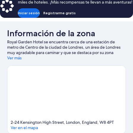
miles de hoteles. ¡Más recompensas te llevan a más aventuras!
$1,210
Iniciar sesión
Registrarme gratis
Información de la zona
Royal Garden Hotel se encuentra cerca de una estación de
metro de Centro de la ciudad de Londres, un área de Londres
muy agradable para caminar y que se destaca por su zona
comercial. Kensington Palace y Palacio de Buckingham son
Ver más
lugares emblemáticos, y la belleza natural del área puede
apreciarse en Hyde Park. ¿Viajas con niños? Incluye en tu
itinerario London Eye o asiste a un evento o partido en Estadio
de fútbol Wembley Stadium. A los huéspedes les encanta la
ubicación de este hotel por sus atractivos turísticos. También es
conveniente por el transporte público: la Estación de tren High
Street Kensington se encuentra a 4 minutos a pie y la Estación
de metro Queensway está a 13 minutos.
Visita nuestra guía de
Londres
2-24 Kensington High Street, London, England, W8 4PT
Ver en el mapa