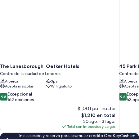
The Lanesborough, Oetker Hotels
45 Park 
Centro de la ciudad de Londres
Centro de
Alberca
Spa
Alberca
Acepta mascotas
Wifi gratuito
Acepta 
9.8
9.6
Excepcional
Excep
9.8
9.6
de
de
162 opiniones
63 opi
10,
10,
$1,001 por noche
Excepcional,
Excepcion
El
$1,210 en total
162
63
precio
30 ago. - 31 ago.
opiniones
opiniones
actual
Total con impuestos y cargos
es
Inicia sesión y reserva para acumular crédito OneKeyCash en
de