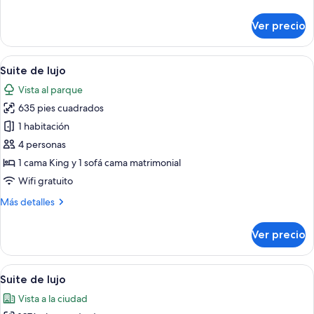
detalles
sobre
Ver precio
Royal
Deluxe
Studio,
Abrir
Una habitación de hotel con cama, sofá, 
6
High
Suite de lujo
todas
Floor
Vista al parque
las
635 pies cuadrados
fotos
de
1 habitación
Suite
4 personas
de
1 cama King y 1 sofá cama matrimonial
lujo
Wifi gratuito
Más
Más detalles
detalles
sobre
Ver precio
Suite
de
lujo
Abrir
Un dormitorio moderno con una cama gr
5
Suite de lujo
todas
Vista a la ciudad
las