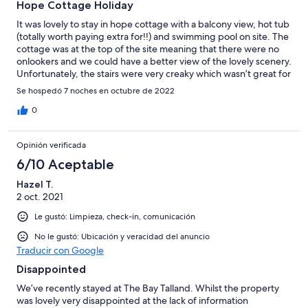
Hope Cottage Holiday
It was lovely to stay in hope cottage with a balcony view, hot tub
(totally worth paying extra for!!) and swimming pool on site. The
cottage was at the top of the site meaning that there were no
onlookers and we could have a better view of the lovely scenery.
Unfortunately, the stairs were very creaky which wasn’t great for
the people sleeping. Otherwise, a great place to stay by the
Se hospedó 7 noches en octubre de 2022
sea, with lots of places to go and visit within an hour away.
Coastal walks and Talland bay just a walk away. Thank you for
0
having us Hope Cottage, we had a great holiday.
Opinión verificada
6/10 Aceptable
Hazel T.
2 oct. 2021
Le gustó: Limpieza, check-in, comunicación
No le gustó: Ubicación y veracidad del anuncio
Traducir con Google
Disappointed
We’ve recently stayed at The Bay Talland. Whilst the property
was lovely very disappointed at the lack of information