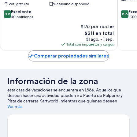
Ives
Wifi gratuito
Desayuno disponible
8.8
8.6
Excelente
Exc
8.8
8.6
de
de
40 opiniones
1,010
10,
10,
$176 por noche
Excelente,
Excelent
El
$211 en total
40
1,010
precio
opiniones
opinion
31 ago. - 1 sep.
actual
Total con impuestos y cargos
es
de
Comparar propiedades similares
$211
Información de la zona
esta casa de vacaciones se encuentra en Lööe. Aquellos que
deseen hacer una actividad pueden ir a Puerto de Polperro y
Pista de carreras Kartworld, mientras que quienes deseen
conocer los puntos de interés del área pueden optar por
Ver más
Modelo miniatura de la aldea de Polperro y Acuario de Fowey.
También vale la pena conocer Parque de aventuras Adrenalin
Quarry y Casa y Jardín Port Eliot.
Visita nuestra guía de Lööe
Ver más casas de vacaciones en Lööe