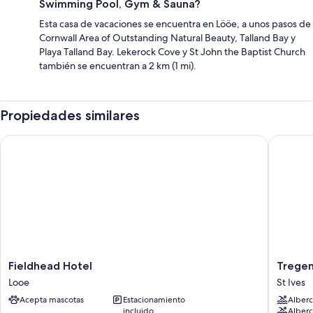
Swimming Pool, Gym & Sauna?
Esta casa de vacaciones se encuentra en Lööe, a unos pasos de
Cornwall Area of Outstanding Natural Beauty, Talland Bay y
Playa Talland Bay. Lekerock Cove y St John the Baptist Church
también se encuentran a 2 km (1 mi).
Propiedades similares
Fieldhead Hotel
Tregenna
Fieldhead
Tregenn
Fieldhead Hotel
Tregen
Hotel
Castle
Looe
St Ives
Looe
Resort
Acepta mascotas
Estacionamiento
Alberc
St
incluido
Alberca