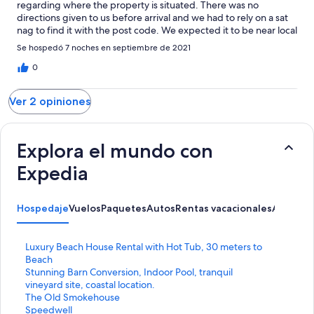
regarding where the property is situated. There was no
directions given to us before arrival and we had to rely on a sat
nag to find it with the post code. We expected it to be near local
shops or maybe have a shop on site to provide essential items ie
Se hospedó 7 noches en septiembre de 2021
bread milk butter etc etc. The nearest place to buy things like
that was on a nearby campsite! We would have thought where
0
the place was situate was essential to have a shop on site. We
weren’t told how narrow the roads were getting to the place
Ver 2 opiniones
from the main road and on several occasions had several near
collisions as the roads were only wide enough for one car. If you
came across another car head on there was a stand off to see
who was going to reverse back down the road to find a suitable
Explora el mundo con
passing place. Travelling to and from the place was very nerve-
Expedia
wracking. Very disappointed about the lack of information
provided to us after booking. It most certainly needs a shop on
site. You shouldn’t have to walk through fields to a campsite
shop when you need urgent essential items.
Hospedaje
Vuelos
Paquetes
Autos
Rentas vacacionales
Activida
E
Luxury Beach House Rental with Hot Tub, 30 meters to
n
Beach
l
E
Stunning Barn Conversion, Indoor Pool, tranquil
a
n
vineyard site, coastal location.
c
l
E
The Old Smokehouse
e
a
n
E
Speedwell