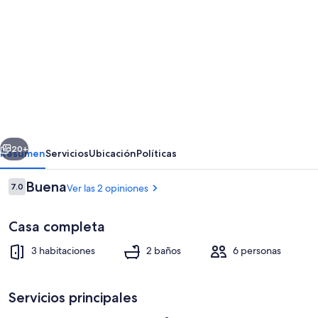
de
fotos
de
Luxury
home
with
hot
erior
Siguiente
tub.
20+
Resumen
Servicios
Ubicación
Políticas
Swimming
Opiniones
Buena
7.0
Ver las 2 opiniones
Pool,
7.0 de 10,
Gym
Casa completa
&
3 habitaciones
2 baños
6 personas
Sauna
Servicios principales
Interior