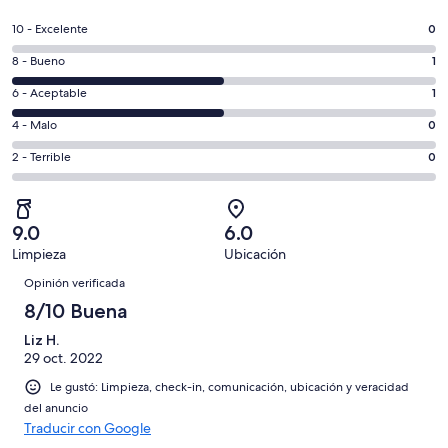
abrirá
en
Puntuación
10 - Excelente
0
una
de
nueva
Puntuación
8 - Bueno
1
10,
ventana
de
es
Puntuación
6 - Aceptable
1
8,
decir,
de
es
Puntuación
4 - Malo
0
Excelente.
6,
decir,
de
Basada
es
Puntuación
2 - Terrible
0
Bueno.
4,
en
decir,
de
Basada
es
0
Aceptable.
2,
en
decir,
de
Basada
es
1
Malo.
9.0
6.0
2
en
decir,
de
Basada
Limpieza
Ubicación
opiniones
1
Terrible.
2
Opiniones
en
de
Basada
Opinión verificada
opiniones
0
2
en
8/10 Buena
de
opiniones
0
2
Liz H.
de
opiniones
29 oct. 2022
2
opiniones
Le gustó: Limpieza, check-in, comunicación, ubicación y veracidad
del anuncio
Traducir con Google