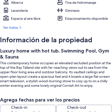
Alberca
Tina de hidromasaje
Lavandería
Gimnasio
Espacio al aire libre
Estacionamiento disponible
Ver todos
Información de la propiedad
Luxury home with hot tub. Swimming Pool, Gym
& Sauna
This contemporary home occupies an elevated secluded position at the
top of the Bay Talland site with far-reaching views out to sea from the
upper floor living area and outdoor balcony. Its vaulted ceilings and
open-plan layout create a spacious feel and it boasts a large flat screen
smart television, a stylish wood-burning stove to cosy up to on a chilly
winter evening and some lovely original Cornish Art to enjoy.
The large first floor glass balcony complete with table and chairs is the
ideal spot to enjoy a glass of wine while watching the sun set across the
Agrega fechas para ver los precios
bay, with stunning sea views, whilst the secluded hot tub in the rear
Check-in
Check-out
garden is a perfect place to relax and unwind after a busy day on the