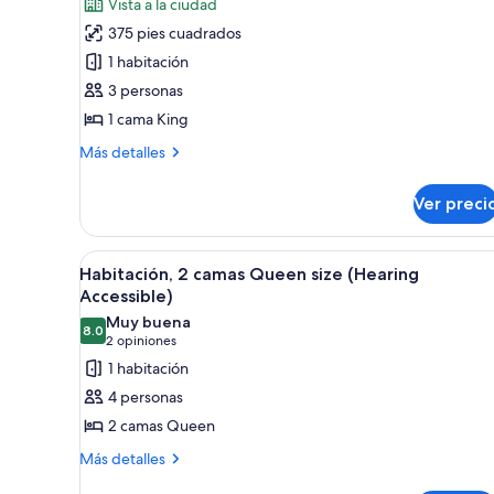
opinión)
Vista a la ciudad
Habitación,
375 pies cuadrados
1
1 habitación
cama
3 personas
King
1 cama King
size,
vista
Más
Más detalles
detalles
a
sobre
la
Ver preci
Habitación,
ciudad
1
(Mobility
cama
Abrir
Habitación de hotel con dos cama
10
King
Habitación, 2 camas Queen size (Hearing
Accessible,
todas
size,
Accessible)
Tub)
vista
las
Muy buena
a
8.0
fotos
8.0 de 10
(2
2 opiniones
la
de
opiniones)
1 habitación
ciudad
Habitación,
(Mobility
4 personas
Accessible,
2
2 camas Queen
Tub)
camas
Más
Más detalles
Queen
detalles
size