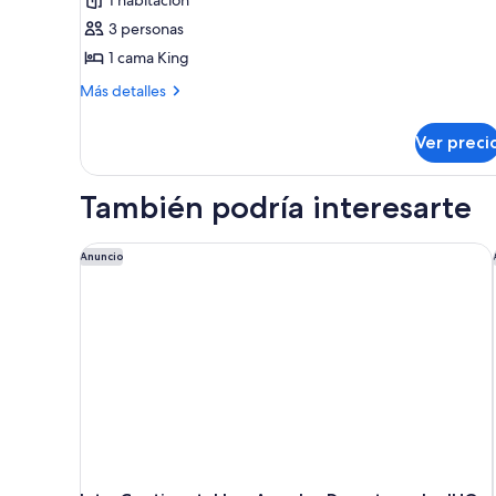
Habitación
3 personas
ejecutiva,
1 cama King
1
cama
Más
Más detalles
detalles
King
sobre
size
Ver preci
Habitación
ejecutiva,
1
También podría interesarte
cama
King
size
InterContinental Los Angeles Downtown by IHG
Anuncio