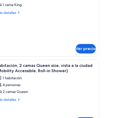
1 cama King
abitación,
ás
s detalles
talles
ama
bre
ing
bitación,
ze,
sta
ma
ng
e,
Ver precio
ta
iudad
Hearing
scritorio, una silla, un televisor y un ventanal con vistas a la ciudad.
brir
Habitación de hotel con dos camas, un escritori
11
udad
bitación, 2 camas Queen size, vista a la ciudad
ccessible)
odas
earing
obility Accessible, Roll-in Shower)
cessible)
s
1 habitación
otos
4 personas
e
2 camas Queen
abitación,
ás
s detalles
talles
amas
bre
ueen
bitación,
ze,