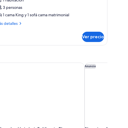
uite
3 personas
nior,
1 cama King y 1 sofá cama matrimonial
ama
ás
s detalles
talles
ing
bre
ize
Ver precio
ite
ior,
ofá
ma
ama
ng
ze
ngeles Hotel at California Plaza
Sheraton Grand Los 
Anuncio
fá
ma