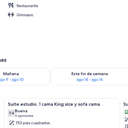
Restaurante
Gimnasio
has
isponibilidad para mañana ago 9 - ago 10
Consulta la disponibilidad para este 
Mañana
Este fin de semana
ago 9 - ago 10
ago 14 - ago 16
 un sofá, dos sillones, una mesita de centro, un televisor y vistas a un estad
Abrir
Una habitación de hotel moderna con 
A
6
Suite estudio, 1 cama King size y sofá cama
Su
todas
t
Buena
las
7.4
la
7.4 de 10
(3
3 opiniones
fotos
f
opiniones)
753 pies cuadrados
de
d