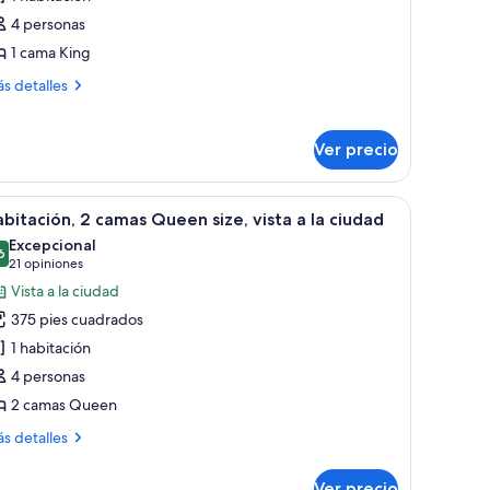
ite,
4 personas
1 cama King
ama
ás
s detalles
ing
talles
ze,
bre
ite,
ara
Ver precio
o
ma
umadores
ng
tas a la ciudad.
e, un sofá, un escritorio y un televisor. Se ve la ciudad a través de la venta
brir
Habitación de hotel con dos camas, un escritorio
11
bitación, 2 camas Queen size, vista a la ciudad
e,
odas
ra
Excepcional
s
6
9.6 de 10
(21
21 opiniones
otos
madores
opiniones)
Vista a la ciudad
e
375 pies cuadrados
abitación,
1 habitación
4 personas
amas
2 camas Queen
ueen
ze,
ás
s detalles
sta
talles
bre
Ver precio