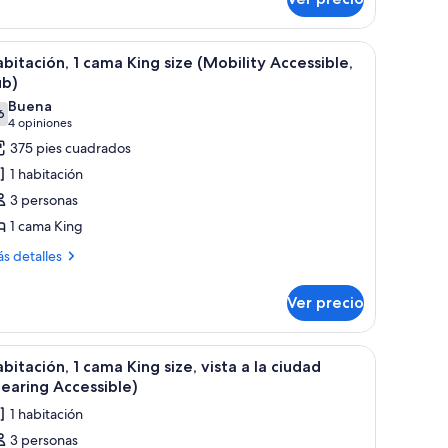
bitación,
iudad
mas
scritorio, una silla, un televisor y un ventanal con vistas a la ciudad.
brir
Habitación de hotel con una cama grande, un so
4
ueen
bitación, 1 cama King size (Mobility Accessible,
odas
e,
ub)
ta
s
Buena
6
otos
7.6 de 10
(4
4 opiniones
e
opiniones)
375 pies cuadrados
udad
abitación,
1 habitación
3 personas
ama
1 cama King
ing
ás
ize
s detalles
talles
Mobility
bre
ccessible,
Ver precio
bitación,
ub)
ma
la ventana.
scritorio, una silla, un televisor y un ventanal con vistas a la ciudad.
brir
Una habitación de hotel con una cama grande, u
6
ng
bitación, 1 cama King size, vista a la ciudad
odas
ze
earing Accessible)
obility
s
1 habitación
cessible,
otos
b)
3 personas
e