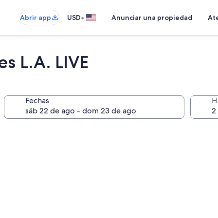
•
Abrir app
USD
Anunciar una propiedad
Ate
s L.A. LIVE
Fechas
H