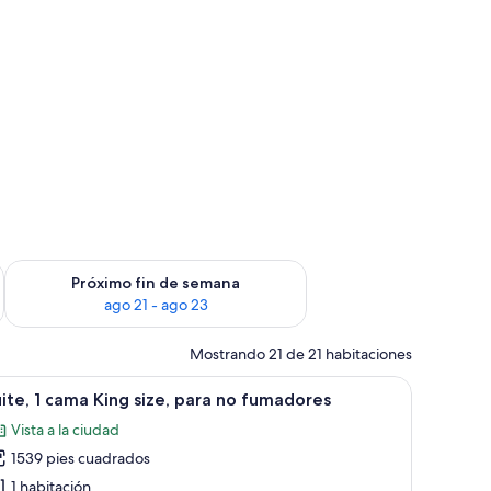
fin de semana ago 14 - ago 16
Consulta la disponibilidad para el próximo fin de semana ago
Próximo fin de semana
ago 21 - ago 23
Mostrando 21 de 21 habitaciones
io.
una cama grande, un sofá, una mesa de centro y vistas a zonas verdes.
brir
Un salón espacioso con vistas a la ciudad, mu
5
ite, 1 cama King size, para no fumadores
odas
Vista a la ciudad
s
1539 pies cuadrados
otos
e
1 habitación