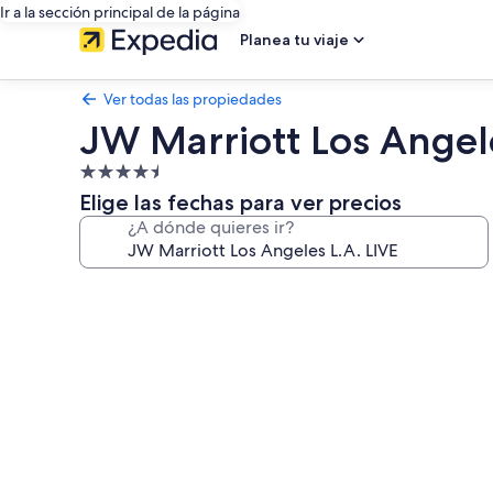
Ir a la sección principal de la página
Planea tu viaje
Ver todas las propiedades
JW Marriott Los Angele
Propiedad
de
Elige las fechas para ver precios
4.5
¿A dónde quieres ir?
estrellas
Galería
de
fotos
de
JW
Marriott
Los