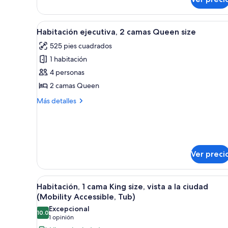
cama
King
size
Abrir
Habitación de hotel con dos cama
10
Habitación ejecutiva, 2 camas Queen size
todas
525 pies cuadrados
las
1 habitación
fotos
de
4 personas
Habitación
2 camas Queen
ejecutiva,
Más
Más detalles
2
detalles
camas
sobre
Habitación
Queen
ejecutiva,
size
2
Ver preci
camas
Queen
size
Abrir
Habitación de hotel con una cam
4
Habitación, 1 cama King size, vista a la ciudad
todas
(Mobility Accessible, Tub)
las
Excepcional
10.0
fotos
10.0 de 10
(1
1 opinión
de