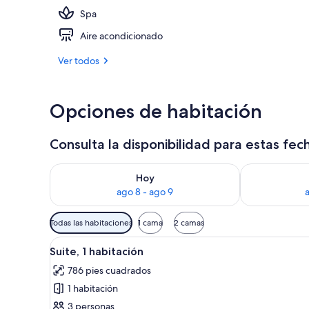
Spa
Exterior
Aire acondicionado
Ver todos
Opciones de habitación
Consulta la disponibilidad para estas fec
Consulta la disponibilidad para hoy ago 8 - ago 9
Consulta la d
Hoy
ago 8 - ago 9
Filtros
Todas las habitaciones
1 cama
2 camas
disponibles
Abrir
Habitación de hotel moderna con
para
4
Suite, 1 habitación
todas
las
786 pies cuadrados
las
habitaciones
1 habitación
fotos
de
3 personas