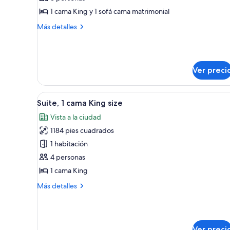
Suite,
1 cama King y 1 sofá cama matrimonial
1
Más
Más detalles
habitación
detalles
sobre
Suite,
1
Ver preci
habitación
Abrir
Habitación de hotel moderna co
6
Suite, 1 cama King size
todas
Vista a la ciudad
las
1184 pies cuadrados
fotos
de
1 habitación
Suite,
4 personas
1
1 cama King
cama
Más
Más detalles
King
detalles
size
sobre
Suite,
1
Ver preci