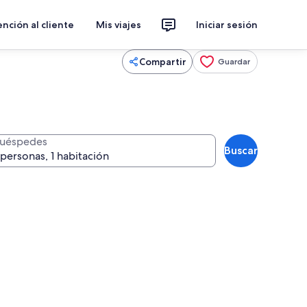
nción al cliente
Mis viajes
Iniciar sesión
Compartir
Guardar
uéspedes
Buscar