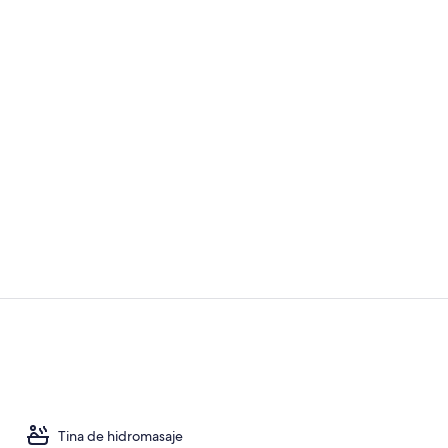
6 restaurant
Bar (en la p
Tina de hidromasaje