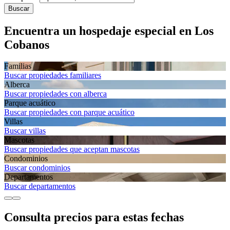
Buscar
Encuentra un hospedaje especial en Los
Cobanos
Familias
Buscar propiedades familiares
Alberca
Buscar propiedades con alberca
Parque acuático
Buscar propiedades con parque acuático
Villas
Buscar villas
Mascotas
Buscar propiedades que aceptan mascotas
Condominios
Buscar condominios
Departa­mentos
Buscar departamentos
Consulta precios para estas fechas