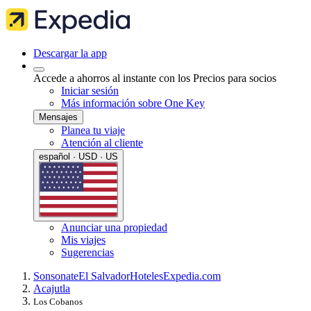
Descargar la app
Accede a ahorros al instante con los Precios para socios
Iniciar sesión
Más información sobre One Key
Mensajes
Planea tu viaje
Atención al cliente
español · USD · US
Anunciar una propiedad
Mis viajes
Sugerencias
Sonsonate
El Salvador
Hoteles
Expedia.com
Acajutla
Los Cobanos