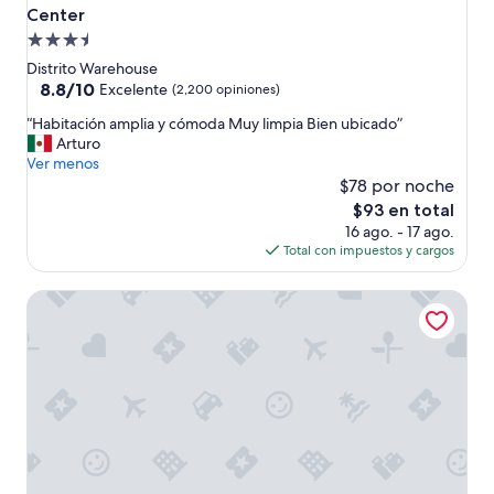
s
Center
a
Propiedad
y
u
de
Distrito Warehouse
n
3.5
8.8
8.8/10
Excelente
(2,200 opiniones)
o
de
estrellas
.
“
“Habitación amplia y cómoda Muy limpia Bien ubicado”
10,
H
H
Arturo
Excelente,
a
a
Ver menos
(2,200
b
b
$78 por noche
opiniones)
i
i
El
$93 en total
t
t
precio
16 ago. - 17 ago.
a
a
actual
Total con impuestos y cargos
c
c
es
i
i
de
Hyatt Place New Orleans Convention Center
ó
ó
$93
n
n
c
a
ó
m
m
p
o
l
d
i
a
a
y
y
l
c