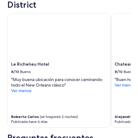
District
r
o
h
Le Richelieu Hotel
Chateau Hot
e
l
p
f
u
l
.
I
Le Richelieu Hotel
Chateau H
’
l
8/10
Bueno
8/10
Bueno
l
"Muy buena ubicación para conocer caminando
"Buen hotel
n
todo el New Orleans clásico"
Ver menos
e
Ver menos
v
e
r
c
o
Roberto Carlos
(se hospedó 2 noches)
Alejandro
(s
m
Publicada hace 6 días
Publicada hac
e
b
Preguntas frecuentes
a