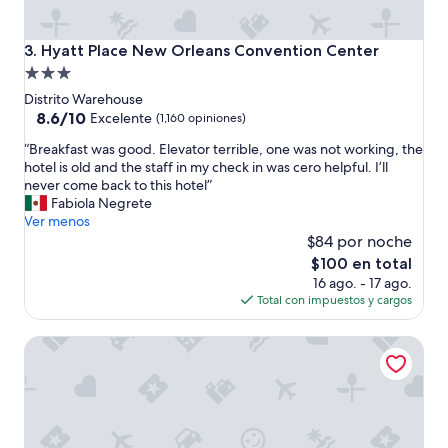
i
ó
m
m
p
o
Hyatt Place New Orleans Convention Center
3. Hyatt Place New Orleans Convention Center
i
d
Propiedad
a
a
”
de
M
Distrito Warehouse
u
3.0
8.6
8.6/10
Excelente
(1,160 opiniones)
y
de
estrellas
“
l
“Breakfast was good. Elevator terrible, one was not working, the
10,
B
i
hotel is old and the staff in my check in was cero helpful. I’ll
Excelente,
r
m
never come back to this hotel”
(1,160
e
p
Fabiola Negrete
opiniones)
a
i
Ver menos
k
a
$84 por noche
f
B
El
$100 en total
a
i
precio
16 ago. - 17 ago.
s
e
actual
Total con impuestos y cargos
t
n
es
w
u
de
Sonesta ES Suites New Orleans Convention Center
a
b
$100
s
i
g
c
o
a
o
d
d
o