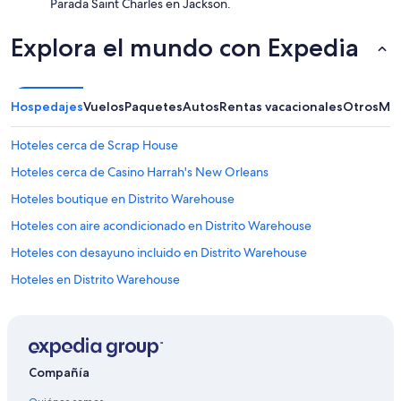
Parada Saint Charles en Jackson.
Explora el mundo con Expedia
Hospedajes
Vuelos
Paquetes
Autos
Rentas vacacionales
Otros
Más
Hoteles cerca de Scrap House
Hoteles cerca de Casino Harrah's New Orleans
Hoteles boutique en Distrito Warehouse
Hoteles con aire acondicionado en Distrito Warehouse
Hoteles con desayuno incluido en Distrito Warehouse
Hoteles en Distrito Warehouse
Hoteles cerca de Pabellón de hockey Smoothie King Center
Hoteles cerca de Estatua a Henry Clay
Hoteles de negocios en Central City
Compañía
Hoteles en Central City