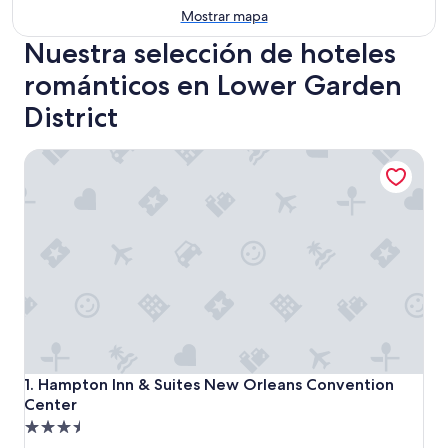
Mostrar mapa
Nuestra selección de hoteles
románticos en Lower Garden
District
Hampton Inn & Suites New Orleans Convention Center
Hampton Inn & Suites New Orleans Convention Center
1. Hampton Inn & Suites New Orleans Convention
Center
Propiedad