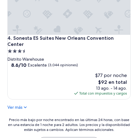
.
”
E
l
e
v
a
t
Sonesta ES Suites New Orleans Convention Center
4. Sonesta ES Suites New Orleans Convention
o
Center
r
Propiedad
t
e
de
Distrito Warehouse
r
3.5
8.6
8.6/10
Excelente
(3,044 opiniones)
r
de
estrellas
i
$77 por noche
10,
b
Excelente,
El
$92 en total
l
(3,044
precio
13 ago. - 14 ago.
e
opiniones)
actual
Total con impuestos y cargos
,
es
o
de
n
Ver más
$92
e
w
Precio
Precio más bajo por noche encontrado en las últimas 24 horas, con base
a
en una estancia de 1 noche para 2 adultos. Los precios y la disponibilidad
más
s
están sujetos a cambios. Aplican términos adicionales.
bajo
n
por