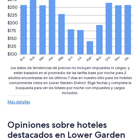
d
a
$250
t
cambios.
h
$225
Aplican
e
términos
$200
s
adicionales.
$175
t
a
$150
f
$125
f
i
$100
Ago.
May.
Nov.
Ene.
Feb.
Mar.
Jun.
Sep.
Oct.
Abr.
Dic.
Jul.
n
m
Los datos de tendencias de precios no incluyen impuestos ni cargos, y
y
están basados en el promedio de las tarifas base por noche para 2
c
adultos encontradas en los últimos 7 días en nuestro sitio para los hoteles
h
comúnmente vistos en Lower Garden District. Elige fechas y completa la
e
búsqueda para ver los totales por noche con impuestos y cargos
c
incluidos.
k
Más
Más detalles
i
detalles
n
sobre
w
las
a
Opiniones sobre hoteles
tendencias
s
de
destacados en Lower Garden
c
precios
e