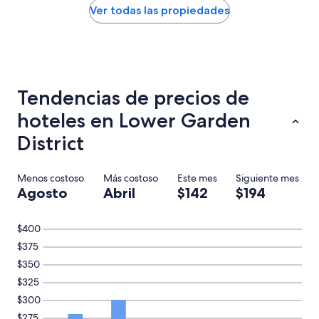
o
noche
Ver todas las propiedades
t
encontrado
w
en
o
las
r
últimas
k
24
i
horas,
Tendencias de precios de
n
con
g
base
hoteles en Lower Garden
,
en
t
una
District
h
estancia
e
de
h
1
Menos costoso
Más costoso
Este mes
Siguiente mes
o
noche
Agosto
Abril
$142
$194
t
para
e
2
l
adultos.
$400
i
Los
$375
s
precios
o
$350
y
l
la
$325
d
disponibilidad
$300
a
están
n
sujetos
$275