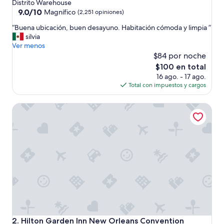
de
Distrito Warehouse
3.5
9.0
9.0/10
Magnífico
(2,251 opiniones)
de
estrellas
“
“Buena ubicación, buen desayuno. Habitación cómoda y limpia ”
10,
B
silvia
Magnífico,
u
Ver menos
(2,251
e
$84 por noche
opiniones)
n
El
$100 en total
a
precio
16 ago. - 17 ago.
u
actual
Total con impuestos y cargos
b
es
i
de
Hilton Garden Inn New Orleans Convention Center
c
$100
a
c
i
ó
n
,
b
u
e
n
d
e
Hilton Garden Inn New Orleans Convention Center
2. Hilton Garden Inn New Orleans Convention