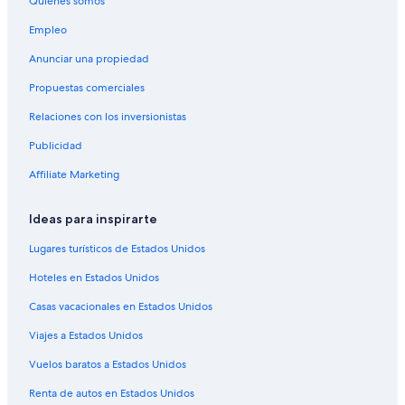
Quiénes somos
Hoteles cerca de Cementerio de Lafayette
Empleo
Hoteles cerca de Mardi Gras World
Anunciar una propiedad
Hoteles cerca de Canal Street
Propuestas comerciales
Hoteles cerca de Terminal de cruceros de Julia Street
Relaciones con los inversionistas
Hoteles cerca de Ogden Museum of Southern Art
Publicidad
Hoteles cerca de viñedos en Louisiana
Hoteles para fumadores en Louisiana
Affiliate Marketing
Hoteles 4 estrellas en Garden District
Ideas para inspirarte
Hoteles 5 estrellas en Garden District
Lugares turísticos de Estados Unidos
Hoteles de lujo en Garden District
Hoteles en Estados Unidos
Hoteles románticos en Garden District
Casas vacacionales en Estados Unidos
Hoteles baratos en Garden District
Viajes a Estados Unidos
Hoteles cerca del lago en Garden District
Hoteles con vista al mar en Garden District
Vuelos baratos a Estados Unidos
Hoteles con vista en Garden District
Renta de autos en Estados Unidos