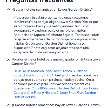
c
k
¿Buscas hoteles románticos en Lower Garden District?
t
o
¿Tu pareja y tú están organizando unas vacaciones
t
románticas? Las parejas eligen Lower Garden District por
h
su pintoresca ribera y sus bellos jardines. Si buscan
i
aventurarse y explorar paisajes increíbles, visiten
s
Annunciation Square o Coliseum Square. Tanto si quieren
h
relajarse en la bañera de hidromasaje o desayunar en la
o
habitación, en Lower Garden District tienen a su
t
disposición 7 hoteles y otros alojamientos para una
e
escapada de fin de semana perfecta.
l
¿Cuál es el mejor hotel para una escapada romántica a Lower
”
Garden District?
Fleur De Lis Mansion ,pool, near French Quarter &
Superdome lic.Bnb 317134
: bed and breakfast ideal para
parejas que cuenta con piscina privada y cocina. Otras
opciones posibles para unas vacaciones románticas
pueden ser
Circa 1855 Lower Garden District Townhouse
Courtyard 1st Floor
y
Historic 2-Story Shot-Gun Garden
District Double.
.
¿Cuántos hoteles románticos hay en Lower Garden District?