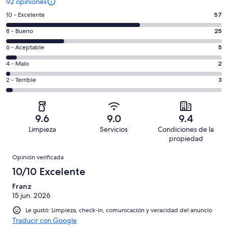
92 opiniones
Puntuación
10 - Excelente
57
de
Puntuación
8 - Bueno
25
10,
de
es
Puntuación
6 - Aceptable
5
8,
decir,
de
es
Puntuación
4 - Malo
2
Excelente.
6,
decir,
de
Basada
es
Puntuación
2 - Terrible
3
Bueno.
4,
en
decir,
de
Basada
es
57
Aceptable.
2,
en
decir,
de
Basada
es
25
Malo.
9.6
9.0
9.4
92
en
decir,
de
Basada
Limpieza
Servicios
Condiciones de la
opiniones
5
Terrible.
92
en
propiedad
de
Basada
opiniones
2
Opiniones
92
en
Opinión verificada
de
opiniones
3
10/10 Excelente
92
de
opiniones
Franz
92
15 jun. 2026
opiniones
Le gustó: Limpieza, check-in, comunicación y veracidad del anuncio
Traducir con Google