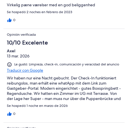
Virkelig pæne værelser med en god beliggenhed
Se hospedó 2 noches en febrero de 2023
0
Opinión verificada
10/10 Excelente
Axel
13 mar. 2026
Le gustó: Limpieza, check-in, comunicación y veracidad del anuncio
Traducir con Google
Wir haben nur eine Nacht gebucht. Der Check-In funktioniert
reibungslos, man erhält eine whatApp mit dem Link zum
Gastgeber-Portal. Modern eingerichtet - gutes Boxspringbett -
Regendusche. Wir hatten ein Zimmer im UG mit Terrasse. Von
der Lage her Super - man muss nur über die Puppenbrücke und
ist sofort am Holstentor. Alles Top! 5 Sterne.
Se hospedó 1 noche en marzo de 2026
0