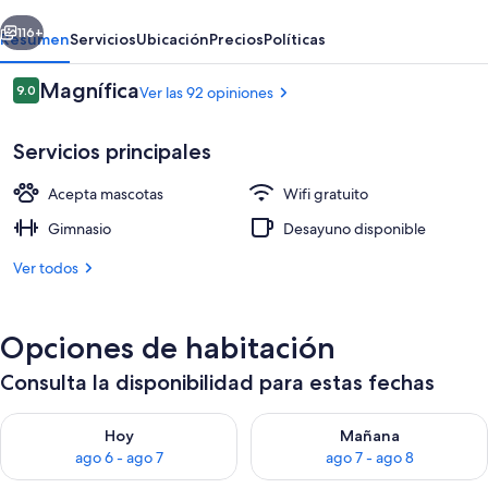
Old
erior
Siguiente
Town
116+
Resumen
Servicios
Ubicación
Precios
Políticas
Opiniones
Magnífica
9.0
Ver las 92 opiniones
9.0 de 10,
Servicios principales
Acepta mascotas
Wifi gratuito
Gimnasio
Desayuno disponible
Ver todos
Escaleras
Opciones de habitación
Consulta la disponibilidad para estas fechas
Consulta la disponibilidad para hoy ago 6 - ago 7
Consulta la disponibilidad pa
Hoy
Mañana
ago 6 - ago 7
ago 7 - ago 8