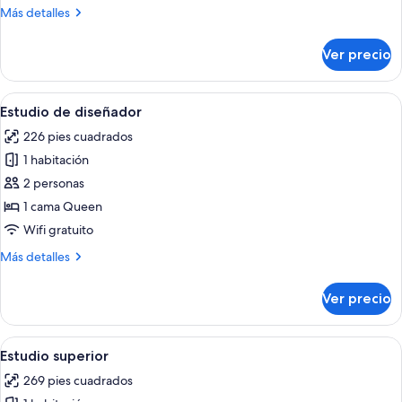
diseñador
Más
Más detalles
detalles
sobre
Ver precio
Habitación
de
diseñador
Abrir
Una habitación de hotel con cama, mesit
32
Estudio de diseñador
todas
226 pies cuadrados
las
1 habitación
fotos
de
2 personas
Estudio
1 cama Queen
de
Wifi gratuito
diseñador
Más
Más detalles
detalles
sobre
Ver precio
Estudio
de
diseñador
Abrir
Un dormitorio con cama, mesita de noc
17
Estudio superior
todas
269 pies cuadrados
las