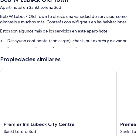
Apart-hotel en Sankt Lorenz Süd
Bob W Lübeck Old Town te ofrece una variedad de servicios, como
gimnasio y muchos más. Contarás con wifi gratis en las habitaciones.
Estos son algunos más de los servicios en este apart-hotel:
Desayuno continental (con cargo), check-out exprés y elevador
No se permite fumar en la propiedad
Propiedades similares
Características de la habitación
Todas las habitaciones de Bob W Lübeck Old Town tienen amenidades
Premier Inn Lübeck City Centre
Premier 
que incluyen espacio para trabajar con laptop, además de otros
detalles, como wifi gratis y cafetera de espresso.
Otros de los servicios que también encontrarás son:
Baños con regaderas tipo lluvia y amenidades de baño ecológicas
Smart TVs de 55 pulgadas con Netflix, servicios de streaming y
canales por cable
Armarios o clósets, focos LED y teteras eléctricas
Premier
Premier
Premier Inn Lübeck City Centre
Premie
Inn
Inn
Sankt Lorenz Süd
Sankt L
Lübeck
Lübeck