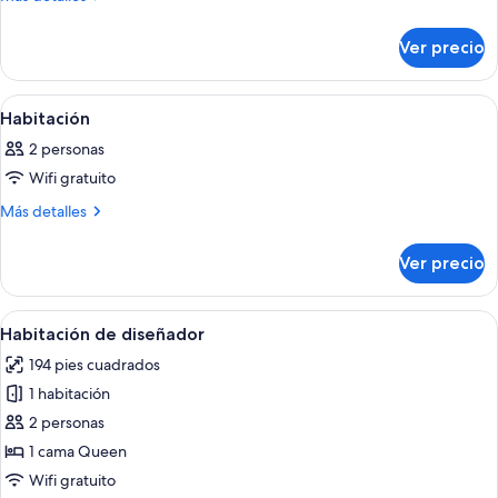
detalles
Habitación
sobre
Ver precio
Habitación
Abrir
Un dormitorio con cama, mesita de noc
18
Habitación
todas
2 personas
las
Wifi gratuito
fotos
de
Más
Más detalles
detalles
Habitación
sobre
Ver precio
Habitación
Abrir
Una habitación de hotel con cama, escri
22
Habitación de diseñador
todas
194 pies cuadrados
las
1 habitación
fotos
de
2 personas
Habitación
1 cama Queen
de
Wifi gratuito