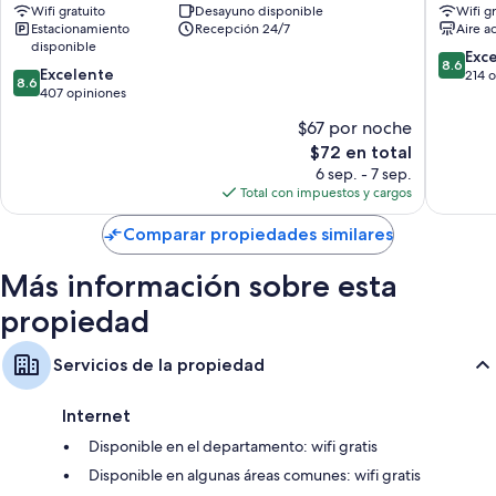
Wifi gratuito
Desayuno disponible
Wifi g
City
City
Estacionamiento
Recepción 24/7
Aire a
Centre
Stadtgr
disponible
Sankt
Sankt
8.6
Exc
8.6
8.6
Lorenz
Excelente
Lorenz
de
214 
8.6
de
Süd
407 opiniones
Süd
10,
10,
Excelent
$67 por noche
Excelente,
214
El
$72 en total
407
opinion
precio
opiniones
6 sep. - 7 sep.
actual
Total con impuestos y cargos
es
de
Comparar propiedades similares
$72
Más información sobre esta
propiedad
Servicios de la propiedad
Internet
Disponible en el departamento: wifi gratis
Disponible en algunas áreas comunes: wifi gratis