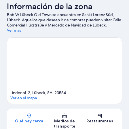
Información de la zona
Bob W Lübeck Old Town se encuentra en Sankt Lorenz Süd,
Lübeck. Aquellos que deseen ir de compras pueden visitar Calle
Comercial Hüxstraße y Mercado de Navidad de Lübeck,
mientras que quienes quieran apreciar la belleza natural del área
Ver más
pueden ir a Parque Natural de los Lagos de Lauenburg y
Dummersdorfer Ufer. También vale la pena conocer Music and
Congress Hall Lübeck y Museo de Naturaleza y Medio
Ambiente.
Visita nuestra guía de Lübeck
Ver más apart-hoteles en Lübeck
Lindenpl. 2, Lübeck, SH, 23554
Ver en el mapa
Sección del mapa
Qué hay cerca
Medios de
Restaurantes
transporte