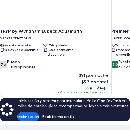
TRYP by Wyndham Lübeck Aquamarin
Premier 
Sankt Lorenz Süd
Sankt Lor
Acepta mascotas
Wifi gratuito
Wifi grat
Desayuno disponible
Estacionamiento
Estacion
disponible
disponib
7.6
8.6
Bueno
Excel
7.6
8.6
de
de
1,004 opiniones
407 o
10,
10,
$91 por noche
Bueno,
Excelente
El
$97 en total
1,004
407
precio
1 sep. - 2 sep.
opiniones
opiniones
actual
Total con impuestos y cargos
es
Inicia sesión y reserva para acumular crédito OneKeyCash en
de
miles de hoteles. ¡Más recompensas te llevan a más aventuras!
$97
Iniciar sesión
Registrarme gratis