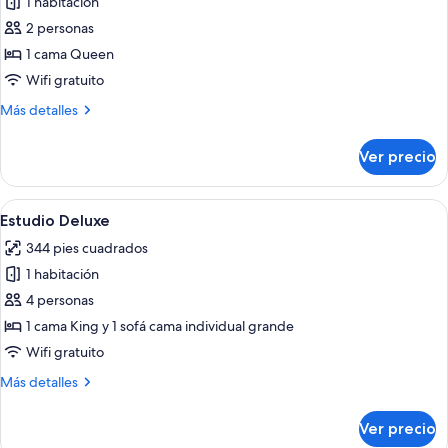
1 habitación
fotos
de
2 personas
Estudio
1 cama Queen
superior
Wifi gratuito
Más
Más detalles
detalles
sobre
Ver precio
Estudio
superior
Abrir
Una cama bien hecha con sábanas blan
15
Estudio Deluxe
todas
344 pies cuadrados
las
1 habitación
fotos
de
4 personas
Estudio
1 cama King y 1 sofá cama individual grande
Deluxe
Wifi gratuito
Más
Más detalles
detalles
sobre
Ver precio
Estudio