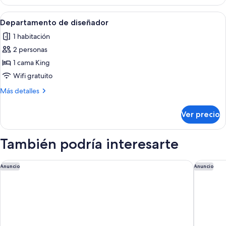
Deluxe
Abrir
Un espacio habitable compacto con sof
18
Departamento de diseñador
todas
1 habitación
las
2 personas
fotos
de
1 cama King
Departamento
Wifi gratuito
de
Más
Más detalles
diseñador
detalles
sobre
Ver precio
Departamento
de
diseñador
También podría interesarte
TRYP by Wyndham Lübeck Aquamarin
Premier 
Anuncio
Anuncio