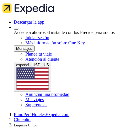
Descargar la app
Accede a ahorros al instante con los Precios para socios
Iniciar sesión
Más información sobre One Key
Mensajes
Planea tu viaje
Atención al cliente
español · USD · US
Anunciar una propiedad
Mis viajes
Sugerencias
Puno
Perú
Hoteles
Expedia.com
Chucuito
Luquina Chico