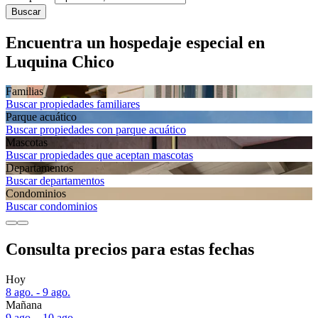
Buscar
Encuentra un hospedaje especial en
Luquina Chico
Familias
Buscar propiedades familiares
Parque acuático
Buscar propiedades con parque acuático
Mascotas
Buscar propiedades que aceptan mascotas
Departa­mentos
Buscar departamentos
Condominios
Buscar condominios
Consulta precios para estas fechas
Hoy
8 ago. - 9 ago.
Mañana
9 ago. - 10 ago.