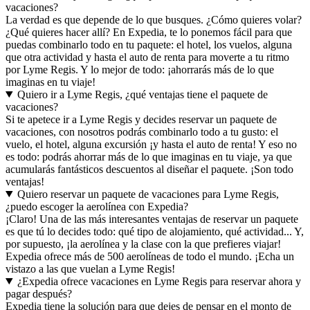
vacaciones?
La verdad es que depende de lo que busques. ¿Cómo quieres volar?
¿Qué quieres hacer allí? En Expedia, te lo ponemos fácil para que
puedas combinarlo todo en tu paquete: el hotel, los vuelos, alguna
que otra actividad y hasta el auto de renta para moverte a tu ritmo
por Lyme Regis. Y lo mejor de todo: ¡ahorrarás más de lo que
imaginas en tu viaje!
Quiero ir a Lyme Regis, ¿qué ventajas tiene el paquete de
vacaciones?
Si te apetece ir a Lyme Regis y decides reservar un paquete de
vacaciones, con nosotros podrás combinarlo todo a tu gusto: el
vuelo, el hotel, alguna excursión ¡y hasta el auto de renta! Y eso no
es todo: podrás ahorrar más de lo que imaginas en tu viaje, ya que
acumularás fantásticos descuentos al diseñar el paquete. ¡Son todo
ventajas!
Quiero reservar un paquete de vacaciones para Lyme Regis,
¿puedo escoger la aerolínea con Expedia?
¡Claro! Una de las más interesantes ventajas de reservar un paquete
es que tú lo decides todo: qué tipo de alojamiento, qué actividad... Y,
por supuesto, ¡la aerolínea y la clase con la que prefieres viajar!
Expedia ofrece más de 500 aerolíneas de todo el mundo. ¡Echa un
vistazo a las que vuelan a Lyme Regis!
¿Expedia ofrece vacaciones en Lyme Regis para reservar ahora y
pagar después?
Expedia tiene la solución para que dejes de pensar en el monto de