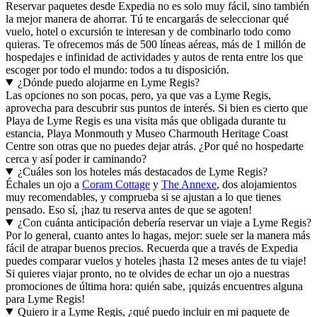
Reservar paquetes desde Expedia no es solo muy fácil, sino también
la mejor manera de ahorrar. Tú te encargarás de seleccionar qué
vuelo, hotel o excursión te interesan y de combinarlo todo como
quieras. Te ofrecemos más de 500 líneas aéreas, más de 1 millón de
hospedajes e infinidad de actividades y autos de renta entre los que
escoger por todo el mundo: todos a tu disposición.
¿Dónde puedo alojarme en Lyme Regis?
Las opciones no son pocas, pero, ya que vas a Lyme Regis,
aprovecha para descubrir sus puntos de interés. Si bien es cierto que
Playa de Lyme Regis es una visita más que obligada durante tu
estancia, Playa Monmouth y Museo Charmouth Heritage Coast
Centre son otras que no puedes dejar atrás. ¿Por qué no hospedarte
cerca y así poder ir caminando?
¿Cuáles son los hoteles más destacados de Lyme Regis?
Échales un ojo a
Coram Cottage
y
The Annexe
, dos alojamientos
muy recomendables, y comprueba si se ajustan a lo que tienes
pensado. Eso sí, ¡haz tu reserva antes de que se agoten!
¿Con cuánta anticipación debería reservar un viaje a Lyme Regis?
Por lo general, cuanto antes lo hagas, mejor: suele ser la manera más
fácil de atrapar buenos precios. Recuerda que a través de Expedia
puedes comparar vuelos y hoteles ¡hasta 12 meses antes de tu viaje!
Si quieres viajar pronto, no te olvides de echar un ojo a nuestras
promociones de última hora: quién sabe, ¡quizás encuentres alguna
para Lyme Regis!
Quiero ir a Lyme Regis, ¿qué puedo incluir en mi paquete de