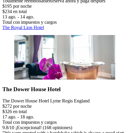
Totalmente reembolsable
Reserva ahora y paga después
$195 por noche
$234 en total
13 ago. - 14 ago.
Total con impuestos y cargos
The Royal Lion Hotel
The Dower House Hotel
The Dower House Hotel Lyme Regis England
$272 por noche
$326 en total
17 ago. - 18 ago.
Total con impuestos y cargos
9.8
/
10
¡Excepcional! (168 opiniones)
"We were greeted with a handshake which is always a good start.