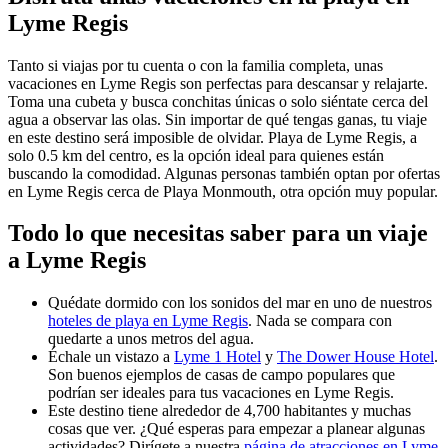
Lyme Regis
Tanto si viajas por tu cuenta o con la familia completa, unas
vacaciones en Lyme Regis son perfectas para descansar y relajarte.
Toma una cubeta y busca conchitas únicas o solo siéntate cerca del
agua a observar las olas. Sin importar de qué tengas ganas, tu viaje
en este destino será imposible de olvidar. Playa de Lyme Regis, a
solo 0.5 km del centro, es la opción ideal para quienes están
buscando la comodidad. Algunas personas también optan por ofertas
en Lyme Regis cerca de Playa Monmouth, otra opción muy popular.
Todo lo que necesitas saber para un viaje
a Lyme Regis
Quédate dormido con los sonidos del mar en uno de nuestros
hoteles de playa en Lyme Regis
. Nada se compara con
quedarte a unos metros del agua.
Échale un vistazo a
Lyme 1 Hotel
y
The Dower House Hotel
.
Son buenos ejemplos de casas de campo populares que
podrían ser ideales para tus vacaciones en Lyme Regis.
Este destino tiene alrededor de 4,700 habitantes y muchas
cosas que ver. ¿Qué esperas para empezar a planear algunas
actividades? Dirígete a nuestra
página de atracciones en Lyme