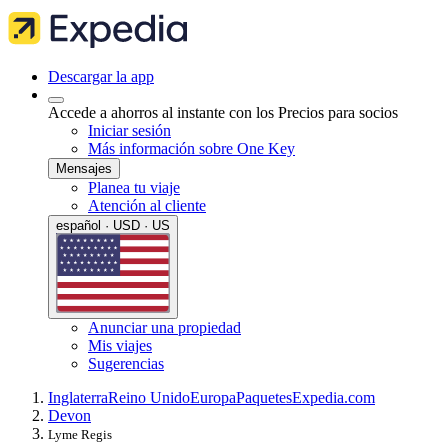
Descargar la app
Accede a ahorros al instante con los Precios para socios
Iniciar sesión
Más información sobre One Key
Mensajes
Planea tu viaje
Atención al cliente
español · USD · US
Anunciar una propiedad
Mis viajes
Sugerencias
Inglaterra
Reino Unido
Europa
Paquetes
Expedia.com
Devon
Lyme Regis