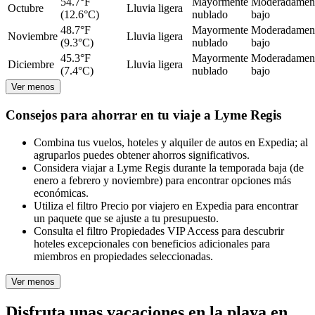
54.7°F
Mayormente
Moderadamen
Octubre
Lluvia ligera
(12.6°C)
nublado
bajo
48.7°F
Mayormente
Moderadamen
Noviembre
Lluvia ligera
(9.3°C)
nublado
bajo
45.3°F
Mayormente
Moderadamen
Diciembre
Lluvia ligera
(7.4°C)
nublado
bajo
Ver menos
Consejos para ahorrar en tu viaje a Lyme Regis
Combina tus vuelos, hoteles y alquiler de autos en Expedia; al
agruparlos puedes obtener ahorros significativos.
Considera viajar a Lyme Regis durante la temporada baja (de
enero a febrero y noviembre) para encontrar opciones más
económicas.
Utiliza el filtro Precio por viajero en Expedia para encontrar
un paquete que se ajuste a tu presupuesto.
Consulta el filtro Propiedades VIP Access para descubrir
hoteles excepcionales con beneficios adicionales para
miembros en propiedades seleccionadas.
Ver menos
Disfruta unas vacaciones en la playa en