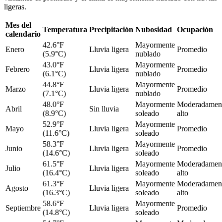
ligeras.
Mes del
Temperatura
Precipitación
Nubosidad
Ocupación
calendario
42.6°F
Mayormente
Enero
Lluvia ligera
Promedio
(5.9°C)
nublado
43.0°F
Mayormente
Febrero
Lluvia ligera
Promedio
(6.1°C)
nublado
44.8°F
Mayormente
Marzo
Lluvia ligera
Promedio
(7.1°C)
nublado
48.0°F
Mayormente
Moderadamen
Abril
Sin lluvia
(8.9°C)
soleado
alto
52.9°F
Mayormente
Mayo
Lluvia ligera
Promedio
(11.6°C)
soleado
58.3°F
Mayormente
Junio
Lluvia ligera
Promedio
(14.6°C)
soleado
61.5°F
Mayormente
Moderadamen
Julio
Lluvia ligera
(16.4°C)
soleado
alto
61.3°F
Mayormente
Moderadamen
Agosto
Lluvia ligera
(16.3°C)
soleado
alto
58.6°F
Mayormente
Septiembre
Lluvia ligera
Promedio
(14.8°C)
soleado