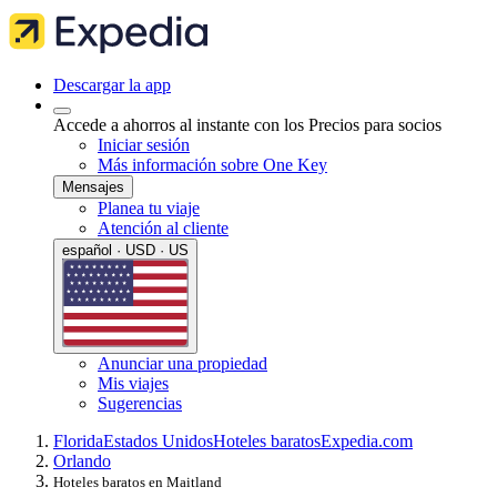
Descargar la app
Accede a ahorros al instante con los Precios para socios
Iniciar sesión
Más información sobre One Key
Mensajes
Planea tu viaje
Atención al cliente
español · USD · US
Anunciar una propiedad
Mis viajes
Sugerencias
Florida
Estados Unidos
Hoteles baratos
Expedia.com
Orlando
Hoteles baratos en Maitland