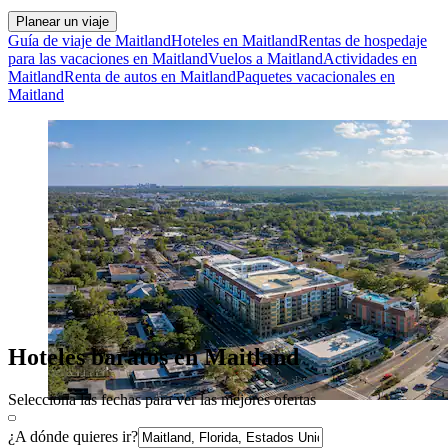
Planear un viaje
Guía de viaje de Maitland
Hoteles en Maitland
Rentas de hospedaje
para las vacaciones en Maitland
Vuelos a Maitland
Actividades en
Maitland
Renta de autos en Maitland
Paquetes vacacionales en
Maitland
Hoteles baratos en Maitland
Selecciona las fechas para ver las mejores ofertas
¿A dónde quieres ir?