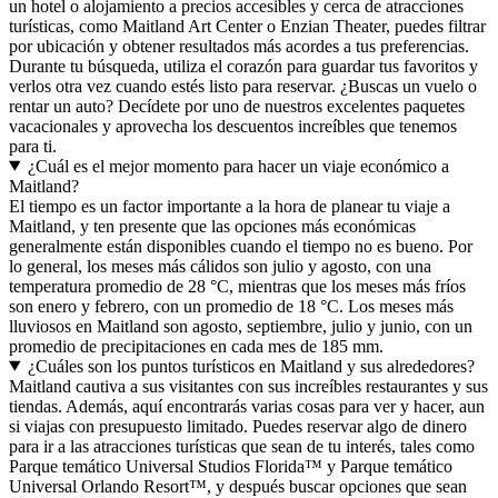
un hotel o alojamiento a precios accesibles y cerca de atracciones
turísticas, como Maitland Art Center o Enzian Theater, puedes filtrar
por ubicación y obtener resultados más acordes a tus preferencias.
Durante tu búsqueda, utiliza el corazón para guardar tus favoritos y
verlos otra vez cuando estés listo para reservar. ¿Buscas un vuelo o
rentar un auto? Decídete por uno de nuestros excelentes paquetes
vacacionales y aprovecha los descuentos increíbles que tenemos
para ti.
¿Cuál es el mejor momento para hacer un viaje económico a
Maitland?
El tiempo es un factor importante a la hora de planear tu viaje a
Maitland, y ten presente que las opciones más económicas
generalmente están disponibles cuando el tiempo no es bueno. Por
lo general, los meses más cálidos son julio y agosto, con una
temperatura promedio de 28 °C, mientras que los meses más fríos
son enero y febrero, con un promedio de 18 °C. Los meses más
lluviosos en Maitland son agosto, septiembre, julio y junio, con un
promedio de precipitaciones en cada mes de 185 mm.
¿Cuáles son los puntos turísticos en Maitland y sus alrededores?
Maitland cautiva a sus visitantes con sus increíbles restaurantes y sus
tiendas. Además, aquí encontrarás varias cosas para ver y hacer, aun
si viajas con presupuesto limitado. Puedes reservar algo de dinero
para ir a las atracciones turísticas que sean de tu interés, tales como
Parque temático Universal Studios Florida™ y Parque temático
Universal Orlando Resort™, y después buscar opciones que sean