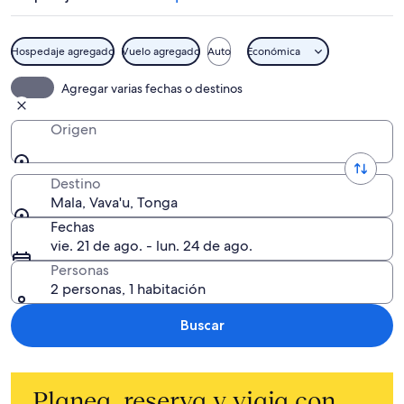
Hospedaje agregado
Vuelo agregado
Auto
Económica
Agregar varias fechas o destinos
Origen
Destino
Mala, Vava'u, Tonga
Fechas
vie. 21 de ago. - lun. 24 de ago.
Personas
2 personas, 1 habitación
Buscar
Planea, reserva y viaja con