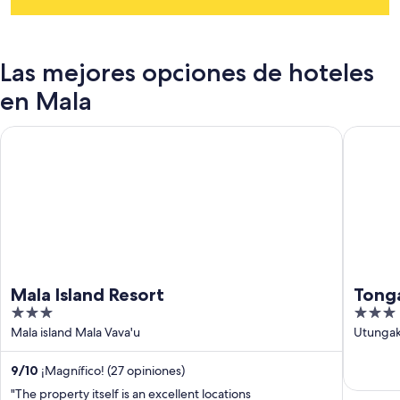
Las mejores opciones de hoteles
en Mala
Mala Island Resort
Tongan B
Mala Island Resort
Tong
3
3
out
out
Mala island Mala Vava'u
Utunga
of
of
5
5
9
/
10
¡Magnífico! (27 opiniones)
"The property itself is an excellent locations