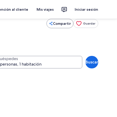
nción al cliente
Mis viajes
Iniciar sesión
Compartir
Guardar
uéspedes
Buscar