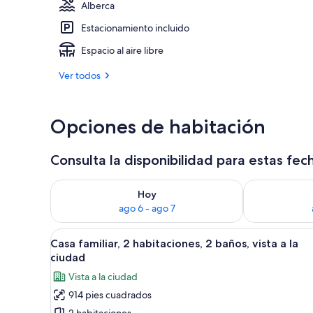
Alberca
Estacionamiento incluido
Playa privada
Espacio al aire libre
Ver todos
Opciones de habitación
Consulta la disponibilidad para estas fec
Consulta la disponibilidad para hoy ago 6 - ago 7
Consulta la d
Hoy
ago 6 - ago 7
Abrir
Habitación de hotel con una mes
10
Casa familiar, 2 habitaciones, 2 baños, vista a la
todas
ciudad
las
Vista a la ciudad
fotos
914 pies cuadrados
de
2 habitaciones