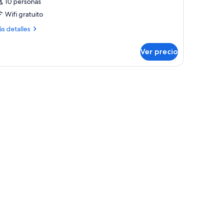
10 personas
Wifi gratuito
ás
s detalles
talles
bre
Ver precio
bitación