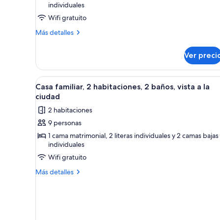
individuales
familiar,
Wifi gratuito
2
habitaciones,
Más
Más detalles
detalles
2
sobre
baños,
Ver preci
Casa
vista
familiar,
a
2
Abrir
Habitación de hotel con una mes
10
habitaciones,
Casa familiar, 2 habitaciones, 2 baños, vista a la
la
todas
2
ciudad
ciudad
baños,
las
2 habitaciones
vista
fotos
a
9 personas
de
la
1 cama matrimonial, 2 literas individuales y 2 camas bajas
Casa
ciudad
individuales
familiar,
Wifi gratuito
2
habitaciones,
Más
Más detalles
detalles
2
sobre
baños,
Casa
vista
familiar,
a
2