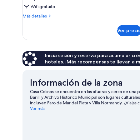
Wifi gratuito
Más
Más detalles
detalles
sobre
Ver preci
Habitación
Inicia sesión y reserva para acumular c
hoteles. ¡Más recompensas te llevan a m
Información de la zona
Casa Colinas se encuentra en las afueras y cerca de una 
Barilli y Archivo Histórico Municipal son lugares cultural
incluyen Faro de Mar del Plata y Villa Normandy. ¿Viajas 
Visita nuestra guía de Mar del Plata
Ver más
Ver más casas de vacaciones en Mar del Plata