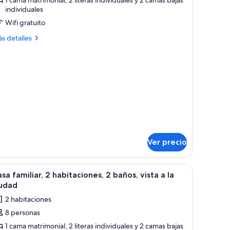
asa
individuales
miliar,
Wifi gratuito
abitaciones,
ás
s detalles
talles
bre
años,
sa
sta
iliar,
bitaciones,
iudad
ños,
ta
Ver precio
udad
edor, sillas, un sofá, un televisor, un ventilador y una escalera.
brir
Habitación de hotel con una mesa de comedor, s
10
sa familiar, 2 habitaciones, 2 baños, vista a la
odas
iudad
s
2 habitaciones
otos
8 personas
e
1 cama matrimonial, 2 literas individuales y 2 camas bajas
asa