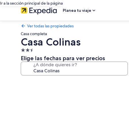
Ir a la sección principal de la página
Planea tu viaje
Ver todas las propiedades
Casa completa
Casa Colinas
Propiedad
de
Elige las fechas para ver precios
2.5
¿A dónde quieres ir?
estrellas
Galería
de
fotos
de
Casa
Colinas