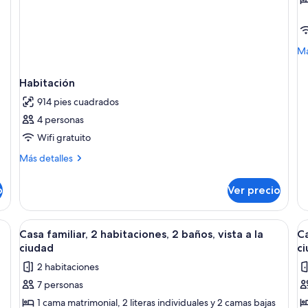
C
fa
2
h
M
Má
de
2
so
b
Habitación
Ca
vi
fam
914 pies cuadrados
a
2
4 personas
ha
la
2
Wifi gratuito
c
ba
Más
Más detalles
vis
detalles
a
sobre
la
o
Ver precio
Habitación
ci
a de comedor, sillas, un sofá, un televisor, un ventilador y una escalera.
Abrir
Habitación de hotel con una mesa de com
A
10
Casa familiar, 2 habitaciones, 2 baños, vista a la
Ca
todas
t
ciudad
c
las
la
2 habitaciones
fotos
f
7 personas
de
d
1 cama matrimonial, 2 literas individuales y 2 camas bajas
Casa
C