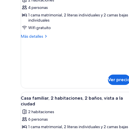
Casa
familiar,
4 personas
2
1 cama matrimonial, 2 literas individuales y 2 camas bajas
individuales
habitaciones,
2
Wifi gratuito
baños,
Más
Más detalles
vista
detalles
sobre
a
Casa
la
familiar,
ciudad
2
habitaciones,
2
baños,
Ver preci
vista
a
la
Abrir
Habitación de hotel con una mes
10
Casa familiar, 2 habitaciones, 2 baños, vista a la
ciudad
todas
ciudad
las
2 habitaciones
fotos
6 personas
de
1 cama matrimonial, 2 literas individuales y 2 camas bajas
Casa