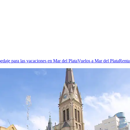
edaje para las vacaciones en Mar del Plata
Vuelos a Mar del Plata
Renta