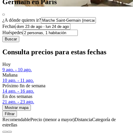
Germain en París
¿A dónde quieres ir?
Fechas
Huéspedes
Buscar
Consulta precios para estas fechas
Hoy
9 ago. - 10 ago.
Mañana
10 ago. - 11 ago.
Próximo fin de semana
14 ago. - 16 ago.
En dos semanas
21 ago. - 23 ago.
Mostrar mapa
Filtrar
Recomendable
Precio (menor a mayor)
Distancia
Categoría de
estrellas