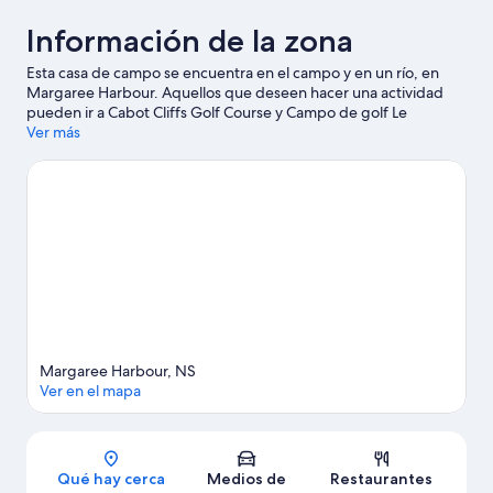
Información de la zona
Esta casa de campo se encuentra en el campo y en un río, en
Margaree Harbour. Aquellos que deseen hacer una actividad
pueden ir a Cabot Cliffs Golf Course y Campo de golf Le
Portage, mientras que quienes deseen conocer los puntos de
Ver más
interés del área pueden optar por Museo Centre de la Mi-
Careme y Centro cultural Les Trois Pignons. Las actividades como
kayaks y snorkel ofrecen una gran oportunidad de disfrutar del
agua y, si buscas un poco de adrenalina, puedes hacer paseos a
pie o ciclismo en senderos y tours ecológicos en los alrededores.
Visita nuestra guía de Margaree Harbour
Ver más casas de campo en Margaree Harbour
Margaree Harbour, NS
Ver en el mapa
Sección del mapa
Qué hay cerca
Medios de
Restaurantes