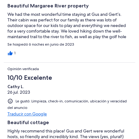
Beautiful Margaree River property
We had the most wonderful time staying at Gus and Gert’s.
Their cabin was perfect for our family as there was lots of
outdoor space for our kids to play and everything we needed
for a very comfortable stay. We loved hiking down the well-
maintained trail to the river to fish, as well as play the golf hole
on the property. Gus and Gert were outstanding hosts - the
Se hospedó 6 noches en junio de 2023
friendliest people you will meet. We would highly recommend
this property and hope to come back again!
1
Opinión verificada
10/10 Excelente
Cathy L.
26 jul. 2023
Le gustó: Limpieza, check-in, comunicación, ubicación y veracidad
del anuncio
Traducir con Google
Beautiful cottage
Highly recommend this place! Gus and Gert were wonderful
hosts, so friendly and incredibly kind. The views (yes, plural!)