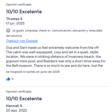
Opinión verificada
10/10 Excelente
Thomas S.
17 jun. 2025
Le gustó: Limpieza, check-in, comunicación, ubicación y veracidad
del anuncio
Traducir con Google
Gus and Gert made us feel extremely welcome from the off.
The cabin was well-equipped, cosy and set in a quiet, idyllic
location. We were in striking distance of Inverness beach, the
gypsum mine pool, and Baddeck was only a short drive away for
the Bell museum. There is so much to see and do here, but the
cabin is such a pull that makes it difficult to need to go anywhere
Se hospedó 6 noches en junio de 2025
else! We will definitely return here.
0
Opinión verificada
10/10 Excelente
Hannah S.
20 ago. 2022