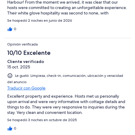
Harbour! From the moment we arrived, it was clear that our
hosts were committed to creating an unforgettable experience.
Their white glove hospitality was second to none, with
thoughtful touches throughout the cottage that made us feel
Se hospedó 2 noches en junio de 2026
genuinely welcomed and cared for. The cottage was spotless,
beautifully appointed, and had everything we could possibly
0
need. Every detail had been considered, making it feel more
like staying with dear friends than in a vacation rental. The hosts
Opinión verificada
truly went above and beyond to ensure our stay was
comfortable, relaxing, and extra special. The location is ideal for
10/10 Excelente
exploring the beauty of the Cabot Trail and the Margaree Valley,
Cliente verificado
yet it also offers the perfect peaceful retreat to come home to
15 oct. 2025
each day. This wasn't just a place to stay, it was one of the
highlights of our trip. We left feeling grateful for the kindness
Le gustó: Limpieza, check-in, comunicación, ubicación y veracidad
and generosity of our hosts and can't wait to return. Five stars
del anuncio
simply aren't enough. Highly, highly recommended!
Traducir con Google
Excellent property and experience. Hosts met us personally
upon arrival and were very informative with cottage details and
things to do. They were very responsive to inquiries during the
stay. Very clean and convenient location.
Se hospedó 3 noches en octubre de 2025
0