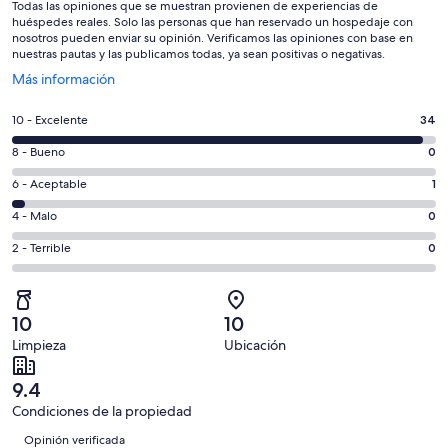
Todas las opiniones que se muestran provienen de experiencias de
huéspedes reales. Solo las personas que han reservado un hospedaje con
nosotros pueden enviar su opinión. Verificamos las opiniones con base en
nuestras pautas y las publicamos todas, ya sean positivas o negativas.
Se
Más información
abrirá
en
Puntuación
10 - Excelente
34
una
de
nueva
Puntuación
8 - Bueno
0
10,
ventana
de
es
Puntuación
6 - Aceptable
1
8,
decir,
de
es
Puntuación
4 - Malo
0
Excelente.
6,
decir,
de
Basada
es
Puntuación
2 - Terrible
0
Bueno.
4,
en
decir,
de
Basada
es
34
Aceptable.
2,
en
decir,
de
Basada
es
0
Malo.
10
10
35
en
decir,
de
Basada
Limpieza
Ubicación
opiniones
1
Terrible.
35
en
de
Basada
opiniones
0
9.4
35
en
de
Condiciones de la propiedad
opiniones
0
35
Opiniones
de
Opinión verificada