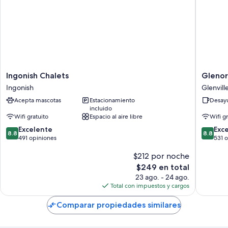
Ingonish
Glenora
Ingonish Chalets
Glenora
Chalets
Inn
Ingonish
Glenvill
Ingonish
&
Acepta mascotas
Estacionamiento
Desayu
Distillery
incluido
Glenvill
Wifi gratuito
Espacio al aire libre
Wifi g
8.8
8.8
Excelente
Exc
8.8
8.8
de
de
491 opiniones
531 
10,
10,
$212 por noche
Excelente,
Excelent
491
531
El
$249 en total
opiniones
opinion
precio
23 ago. - 24 ago.
actual
Total con impuestos y cargos
es
de
Comparar propiedades similares
$249