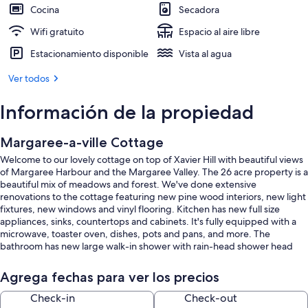
Cocina
Secadora
Wifi gratuito
Espacio al aire libre
Estacionamiento disponible
Vista al agua
Ver todos
Información de la propiedad
Margaree-a-ville Cottage
Welcome to our lovely cottage on top of Xavier Hill with beautiful views
of Margaree Harbour and the Margaree Valley. The 26 acre property is a
beautiful mix of meadows and forest. We've done extensive
renovations to the cottage featuring new pine wood interiors, new light
fixtures, new windows and vinyl flooring. Kitchen has new full size
appliances, sinks, countertops and cabinets. It's fully equipped with a
microwave, toaster oven, dishes, pots and pans, and more. The
bathroom has new large walk-in shower with rain-head shower head
and wand, new sink and cabinet. There's a queen bed and a double
bed in the 2 cozy bedrooms and there is a private den with an oak roll
Agrega fechas para ver los precios
top desk and a single size daybed. Fresh linen, towels, pillows and
blankets are supplied. The cabin has all the comforts of home with high
Check-in
Check-out