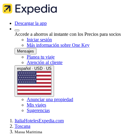
Descargar la app
Accede a ahorros al instante con los Precios para socios
Iniciar sesión
Más información sobre One Key
Mensajes
Planea tu viaje
Atención al cliente
español · USD · US
Anunciar una propiedad
Mis viajes
Sugerencias
Italia
Hoteles
Expedia.com
Toscana
Massa Marittima