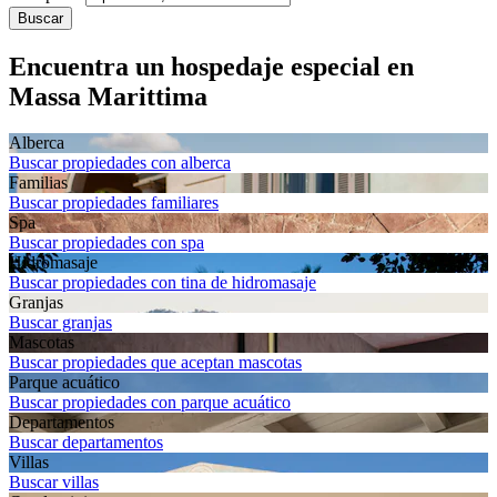
Buscar
Encuentra un hospedaje especial en
Massa Marittima
Alberca
Buscar propiedades con alberca
Familias
Buscar propiedades familiares
Spa
Buscar propiedades con spa
Hidromasaje
Buscar propiedades con tina de hidromasaje
Granjas
Buscar granjas
Mascotas
Buscar propiedades que aceptan mascotas
Parque acuático
Buscar propiedades con parque acuático
Departa­mentos
Buscar departamentos
Villas
Buscar villas