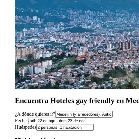
Encuentra Hoteles gay friendly en Med
¿A dónde quieres ir?
Fechas
Huéspedes