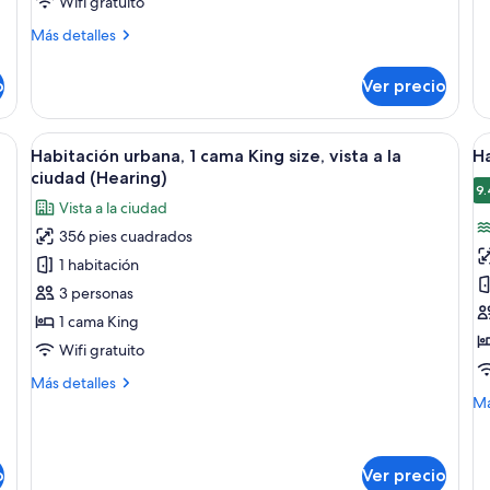
Wifi gratuito
size
si
de
y
e
so
Más
Más detalles
Ha
sofá
detalles
e
jun
sobre
cama,
(
o
Ver precio
1
Habitación
en
V
ca
junior,
esquina
H
Ki
1
 cama grande, un escritorio, una silla, un televisor y un cuadro en la pared.
Abrir
Un hotel de diseño moderno, con facha
A
siz
5
cama
(Water
Habitación urbana, 1 cama King size, vista a la
Ha
todas
t
en
King
ciudad (Hearing)
View)
es
size
las
la
9.
Vista a la ciudad
(W
y
fotos
f
Vi
sofá
356 pies cuadrados
de
d
He
cama,
1 habitación
Habitación
H
en
esquina
urbana,
cl
3 personas
(Water
1
1
1 cama King
View)
cama
c
Wifi gratuito
King
K
Más
Más detalles
size,
s
detalles
M
Má
vista
(
sobre
de
Habitación
so
a
V
urbana,
Ha
la
o
Ver precio
1
clá