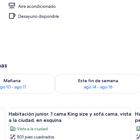
Aire acondicionado
opiedad)
Desayuno disponible
has
isponibilidad para mañana ago 10 - ago 11
Consulta la disponibilidad para este 
Mañana
Este fin de semana
go 10 - ago 11
ago 14 - ago 16
 cama grande, un escritorio, una silla, un televisor y un cuadro en la pared.
Abrir
Una habitación de hotel con un ventan
A
9
Habitación junior, 1 cama King size y sofá cama, vista
Ha
todas
t
a la ciudad, en esquina
pe
las
la
Vista a la ciudad
fotos
f
501 pies cuadrados
de
d