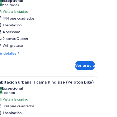
Excepcional
.0
otos
10.0 de 10
(2
2 opiniones
e
opiniones)
Vista a la ciudad
abitación
444 pies cuadrados
rbana,
1 habitación
4 personas
amas
2 camas Queen
ueen
Wifi gratuito
ze,
sta
ás
s detalles
talles
bre
Ver precio
bitación
iudad
bana,
Mobility
otea.
scritorio, una silla, un televisor y una ventana con cortinas.
brir
Un hotel de diseño moderno, con fachadas en 
6
mas
bitación urbana, 1 cama King size (Peloton Bike)
odas
ueen
earing,
Excepcional
e,
s
.0
10.0 de 10
(1
1 opinión
ll-
ta
otos
opinión)
Vista a la ciudad
e
hower)
384 pies cuadrados
abitación
udad
1 habitación
obility
rbana,