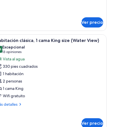
ze,
talles
n
bre
bitación
squina
ior,
Water
Ver precio
iew,
ma
earing)
ng
das en tonos rojo y blanco, amplias ventanas y una terraza en la azotea.
brir
Una habitación de hotel con una cama grande, u
e,
6
bitación clásica, 1 cama King size (Water View)
odas
Excepcional
quina
s
4
9.4 de 10
(13
13 opiniones
ater
otos
opiniones)
Vista al agua
ew,
e
aring)
330 pies cuadrados
abitación
1 habitación
ásica,
2 personas
1 cama King
ama
ing
Wifi gratuito
ize
ás
s detalles
Water
talles
bre
iew)
bitación
Ver precio
sica,