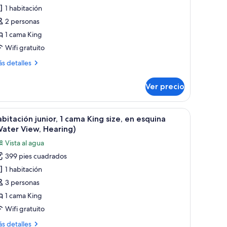
1 habitación
abitación
nior,
2 personas
1 cama King
ama
Wifi gratuito
ing
ás
s detalles
ze,
talles
on
bre
Ver precio
bitación
cceso
ior,
ara
rande, un sofá, un escritorio y vistas a la ciudad.
brir
Una habitación de hotel con una cama grande, u
ersonas
4
ma
bitación junior, 1 cama King size, en esquina
odas
iscapacitadas
ng
ater View, Hearing)
e,
s
Corner,
Vista al agua
n
otos
earing)
ceso
399 pies cuadrados
e
ra
1 habitación
abitación
rsonas
scapacitadas
nior,
3 personas
orner,
1 cama King
aring)
ama
Wifi gratuito
ing
ás
s detalles