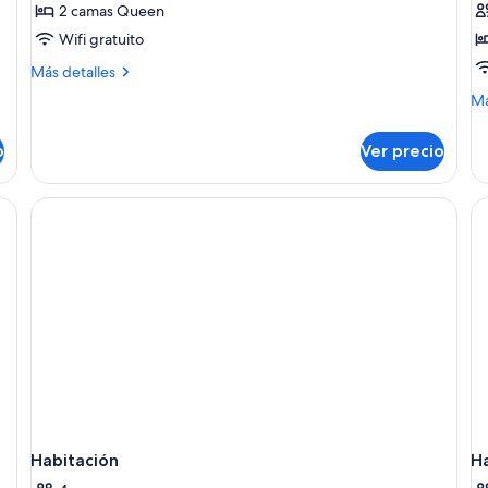
&
2 camas Queen
2
1
He
Wifi gratuito
camas
c
Rol
Queen
K
in
Más
Más detalles
Sh
size
detalles
s
M
Má
sobre
(Hearing)
(
de
Habitación
so
B
estándar,
o
Ver precio
Ha
2
ur
camas
1
Queen
ca
size
Ki
(Hearing)
si
(P
Bi
Habitación
H