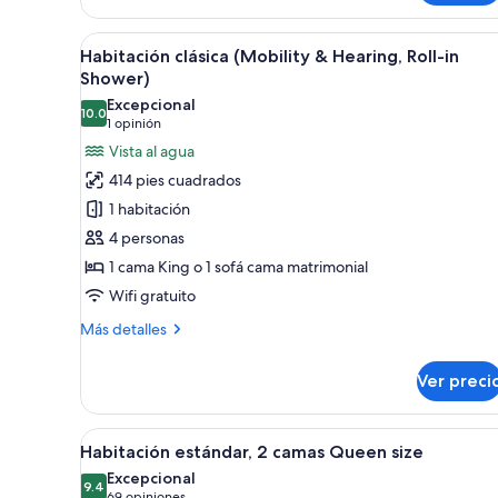
ciudad
urbana,
1
Abrir
Una habitación de hotel con una
6
cama
Habitación clásica (Mobility & Hearing, Roll-in
todas
King
Shower)
size,
las
Excepcional
vista
10.0
fotos
10.0 de 10
(1
1 opinión
a
de
opinión)
Vista al agua
la
Habitación
ciudad
414 pies cuadrados
clásica
1 habitación
(Mobility
4 personas
&
1 cama King o 1 sofá cama matrimonial
Hearing,
Wifi gratuito
Roll-
in
Más
Más detalles
Shower)
detalles
sobre
Ver preci
Habitación
clásica
(Mobility
Abrir
Habitación de hotel con dos cam
6
&
Habitación estándar, 2 camas Queen size
todas
Hearing,
Excepcional
Roll-
las
9.4
9.4 de 10
69 opiniones