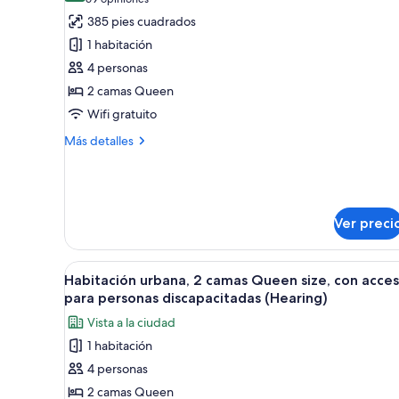
(69
in
fotos
opiniones)
385 pies cuadrados
Shower)
de
1 habitación
Habitación
4 personas
estándar,
2 camas Queen
2
Wifi gratuito
camas
Queen
Más
Más detalles
size
detalles
sobre
Habitación
estándar,
2
Ver preci
camas
Queen
size
Abrir
Un hotel de diseño moderno, co
5
Habitación urbana, 2 camas Queen size, con acce
todas
para personas discapacitadas (Hearing)
las
Vista a la ciudad
fotos
1 habitación
de
4 personas
Habitación
urbana,
2 camas Queen