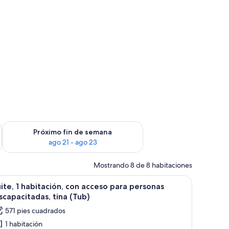
fin de semana ago 14 - ago 16
Consulta la disponibilidad para el próximo fin de semana ago
Próximo fin de semana
ago 21 - ago 23
Mostrando 8 de 8 habitaciones
ro en la pared.
itorio de madera, un sofá gris, una lámpara colgante negra y un cuadro en l
brir
Una habitación de hotel con cama, una silla, u
6
ite, 1 habitación, con acceso para personas
odas
scapacitadas, tina (Tub)
s
571 pies cuadrados
otos
1 habitación
e