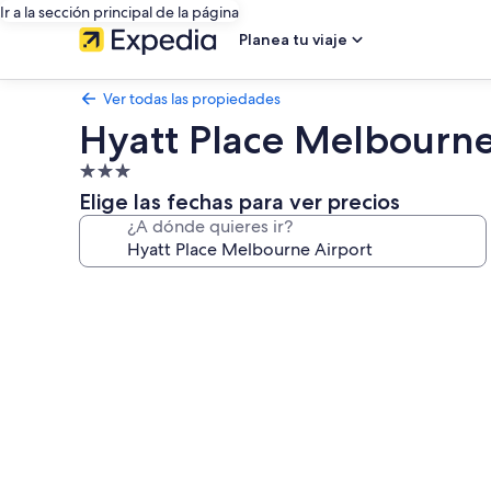
Ir a la sección principal de la página
Planea tu viaje
Ver todas las propiedades
Hyatt Place Melbourne
Propiedad
de
Elige las fechas para ver precios
3.0
¿A dónde quieres ir?
estrellas
Galería
de
fotos
de
Hyatt
Place
Melbourne