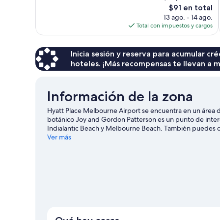
El
$91 en total
377
precio
13 ago. - 14 ago.
opiniones
actual
Total con impuestos y cargos
es
de
$91
Inicia sesión y reserva para acumular c
hoteles. ¡Más recompensas te llevan a m
Información de la zona
Hyatt Place Melbourne Airport se encuentra en un área 
botánico Joy and Gordon Patterson es un punto de interé
Indialantic Beach y Melbourne Beach. También puedes dar
Melbourne Square Mall (centro comercial). Las actividad
Ver más
oportunidad de disfrutar del agua y, si buscas un poco d
los alrededores.
Visita nuestra guía de Melbourne