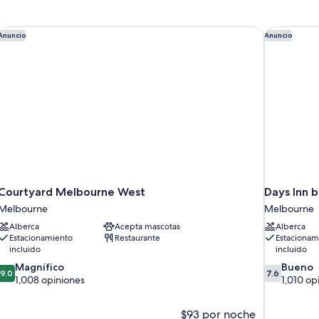
Floor)
 Bay
Courtyard Melbourne West
Days Inn 
Anuncio
Anuncio
Courtyard Melbourne West
Days Inn
Melbourne
Melbourne
Alberca
Acepta mascotas
Alberca
Estacionamiento
Restaurante
Estacionam
incluido
incluido
9.0
7.6
Magnífico
Bueno
9.0
7.6
de
de
1,008 opiniones
1,010 op
10,
10,
Magnífico,
Bueno,
$93 por noche
1,008
1,010