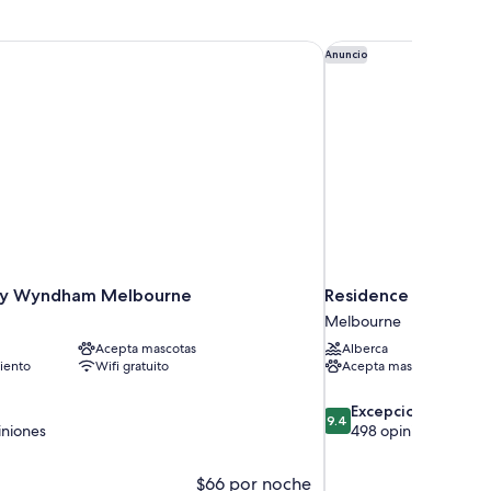
by Wyndham Melbourne
Residence Inn by Ma
Anuncio
 by Wyndham Melbourne
Residence Inn by M
Melbourne
Acepta mascotas
Alberca
iento
Wifi gratuito
Acepta mascotas
9.4
Excepcional
9.4
de
iniones
498 opiniones
10,
Excepcional,
$66 por noche
498