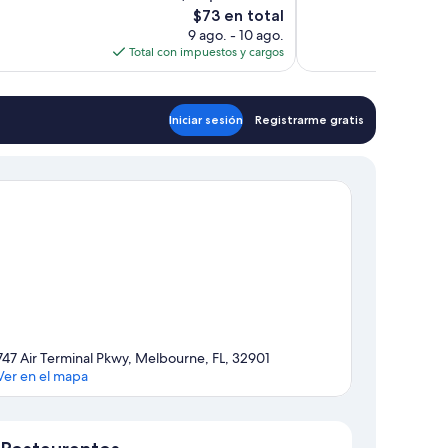
El
$73 en total
opiniones
precio
9 ago. - 10 ago.
actual
Total con impuestos y cargos
es
de
$73
Iniciar sesión
Registrarme gratis
747 Air Terminal Pkwy, Melbourne, FL, 32901
Ver en el mapa
Sección del mapa