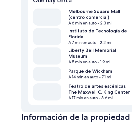
Qué hay cerca
Melbourne Square Mall
(centro comercial)
A 6 min en auto
- 2.3 mi
Instituto de Tecnología de
Florida
A 7 min en auto
- 2.2 mi
Liberty Bell Memorial
Museum
A 5 min en auto
- 1.9 mi
Parque de Wickham
A 14 min en auto
- 7.1 mi
Teatro de artes escénicas
The Maxwell C. King Center
A 17 min en auto
- 8.6 mi
Información de la propiedad