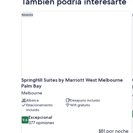
También podría interesarte
King
size
y
SpringHill Suites by Marriott West Melbourne Palm
Anuncio
sofá
cama
(High
Floor)
SpringHill Suites by Marriott West Melbourne
Palm Bay
Melbourne
Alberca
Desayuno incluido
Estacionamiento
Wifi gratuito
incluido
9.6
Excepcional
9.6
de
377 opiniones
10,
$81 por noche
Excepcional,