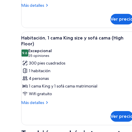
size
In
Más
Más detalles
Shower)
y
detalles
sobre
sofá
Ver preci
Habitación,
cama
1
cama
Abrir
Una habitación de hotel moder
4
King
Habitación, 1 cama King size y sofá cama (High
todas
size
Floor)
y
las
Excepcional
sofá
9.6
fotos
9.6 de 10
(25
25 opiniones
cama
de
opiniones)
300 pies cuadrados
Habitación,
1 habitación
1
4 personas
cama
1 cama King y 1 sofá cama matrimonial
King
Wifi gratuito
size
y
Más
Más detalles
detalles
sofá
sobre
cama
Ver preci
Habitación,
(High
1
Floor)
cama