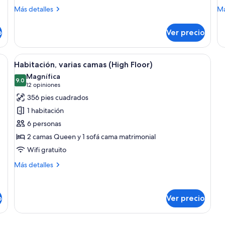
Más
M
Más detalles
Má
detalles
de
sobre
so
o
Ver precio
Suite,
Ha
1
va
habitación
ca
na con cama, sofá, escritorio y un ventanal grande.
Abrir
Una habitación de hotel con cama, sofá,
4
Habitación, varias camas (High Floor)
todas
Magnífica
las
9.0
9.0 de 10
(12
12 opiniones
fotos
opiniones)
356 pies cuadrados
de
1 habitación
Habitación,
6 personas
varias
2 camas Queen y 1 sofá cama matrimonial
camas
Wifi gratuito
(High
Floor)
Más
Más detalles
detalles
sobre
Habitación,
o
Ver precio
varias
camas
(High