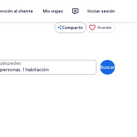
nción al cliente
Mis viajes
Iniciar sesión
Compartir
Guardar
uéspedes
Buscar