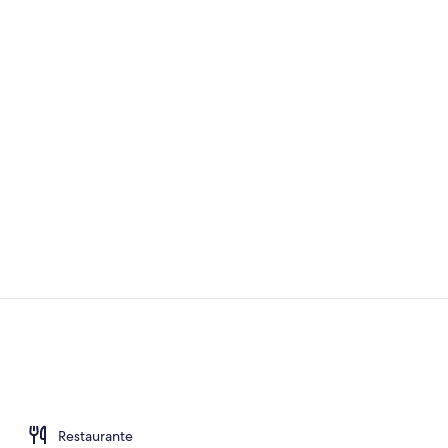
Restaurante
Sala de fitne
Restaurante