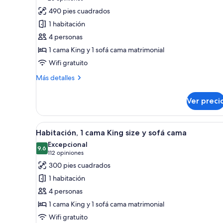
Habitación,
opiniones)
490 pies cuadrados
1
1 habitación
cama
4 personas
King
1 cama King y 1 sofá cama matrimonial
size
Wifi gratuito
y
Más
sofá
Más detalles
detalles
cama,
sobre
con
Ver preci
Habitación,
acceso
1
cama
para
Abrir
Una sala moderna con un sofá
6
King
Habitación, 1 cama King size y sofá cama
personas
todas
size
Excepcional
discapacitadas
y
las
9.6
9.6 de 10
(112
112 opiniones
(Roll-
sofá
fotos
opiniones)
300 pies cuadrados
cama,
In
de
con
1 habitación
Shower)
Habitación,
acceso
4 personas
para
1
personas
1 cama King y 1 sofá cama matrimonial
cama
discapacitadas
Wifi gratuito
King
(Roll-