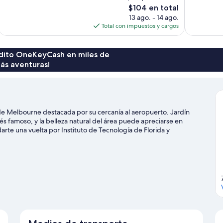
El
$104 en total
opiniones
opiniones
precio
13 ago. - 14 ago.
actual
Total con impuestos y cargos
es
de
$104
rédito OneKeyCash en miles de
ás aventuras!
de Melbourne destacada por su cercanía al aeropuerto. Jardín
s famoso, y la belleza natural del área puede apreciarse en
te una vuelta por Instituto de Tecnología de Florida y
es como paseos en jet ski, kayaks y windsurf ofrecen una gran
e adrenalina, puedes hacer paseos a pie o ciclismo en senderos en