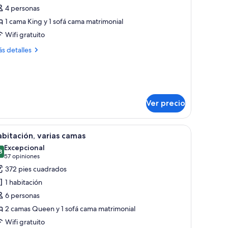
4 personas
ite,
1 cama King y 1 sofá cama matrimonial
abitación,
Wifi gratuito
on
ás
s detalles
cceso
talles
ara
bre
ite,
ersonas
iscapacitadas,
bitación,
na
Ver precio
n
ceso
Tub)
ra
tracto enmarcado y una estantería empotrada de madera.
star, cocina y comedor.
brir
Una habitación de hotel con cama, sofá, escrito
rsonas
4
bitación, varias camas
odas
scapacitadas,
Excepcional
na
s
8
9.8 de 10
(57
57 opiniones
ub)
otos
opiniones)
372 pies cuadrados
e
1 habitación
abitación,
6 personas
arias
2 camas Queen y 1 sofá cama matrimonial
amas
Wifi gratuito