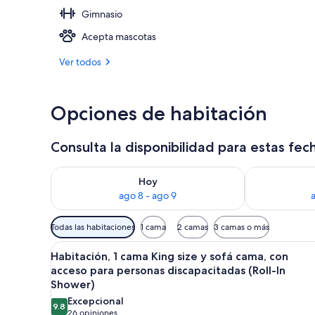
Gimnasio
Restaurante
Acepta mascotas
Ver todos
Opciones de habitación
Consulta la disponibilidad para estas fec
Consulta la disponibilidad para hoy ago 8 - ago 9
Consulta la d
Hoy
ago 8 - ago 9
Filtros
Todas las habitaciones
1 cama
2 camas
3 camas o más
disponibles
Abrir
Una sala de estar moderna con 
para
6
Habitación, 1 cama King size y sofá cama, con
todas
las
acceso para personas discapacitadas (Roll-In
las
habitaciones
Shower)
fotos
Excepcional
9.8
de
9.8 de 10
(26
26 opiniones