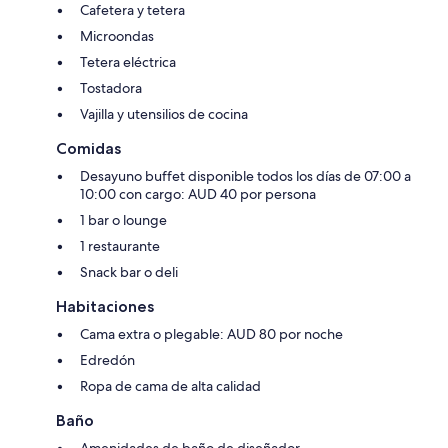
Cafetera y tetera
Microondas
Tetera eléctrica
Tostadora
Vajilla y utensilios de cocina
Comidas
Desayuno buffet disponible todos los días de 07:00 a
10:00 con cargo: AUD 40 por persona
1 bar o lounge
1 restaurante
Snack bar o deli
Habitaciones
Cama extra o plegable: AUD 80 por noche
Edredón
Ropa de cama de alta calidad
Baño
Amenidades de baño de diseñador