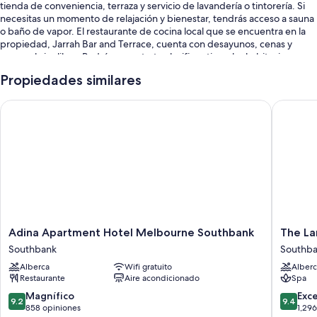
tienda de conveniencia, terraza y servicio de lavandería o tintorería. Si
necesitas un momento de relajación y bienestar, tendrás acceso a sauna
o baño de vapor. El restaurante de cocina local que se encuentra en la
propiedad, Jarrah Bar and Terrace, cuenta con desayunos, cenas y
mesas al aire libre. Podrás conectarte al wifi gratis en las habitaciones y
encontrarás diversos servicios, como lobby con chimenea y bar.
Propiedades similares
Estos son otros servicios:
Adina Apartment Hotel Melbourne Southbank
The Lan
Alberca techada
Desayuno buffet (con cargo), renta de bicicletas y estacionamiento
(con cargo)
Check-out exprés, botones y tienda de regalos
Elevador, recepción disponible las 24 horas y salón de banquetes
Las personas comparten buenas opiniones sobre aspectos como la
atención del personal
Adina
The
Adina Apartment Hotel Melbourne Southbank
The L
Características de la habitación
Apartment
Langha
Southbank
Southb
Hotel
Melbou
Las 109 habitaciones ofrecen amenidades que incluyen ropa de cama
Alberca
Wifi gratuito
Alberc
Melbourne
Southba
de alta calidad y caja de seguridad (con espacio para laptop), además
Restaurante
Aire acondicionado
Spa
Southbank
de otros detalles, como espacio para trabajar con laptop y aire
Southbank
9.2
9.4
Magnífico
Exc
acondicionado.
9.2
9.4
de
de
858 opiniones
1,29