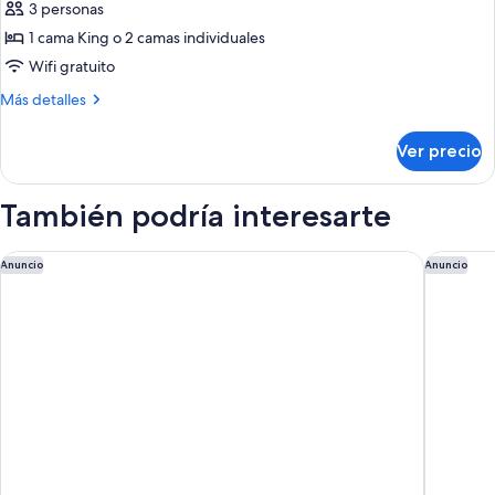
de
3 personas
26)
Estudio,
1 cama King o 2 camas individuales
cocineta
Wifi gratuito
(Floors
Más
Más detalles
4
detalles
-
sobre
Ver precio
Estudio,
15)
cocineta
(Floors
También podría interesarte
4
-
15)
The Langham, Melbourne
Stamford
Anuncio
Anuncio