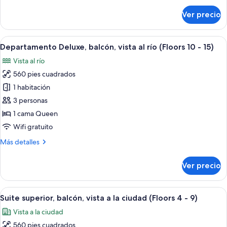
(Floors
sobre
Ver precio
Departamento
4
superior,
-
2
Abrir
Una persona sentada junto a una venta
19,
5
habitaciones,
Departamento Deluxe, balcón, vista al río (Floors 10 - 15)
todas
balcón
Kitchen)
Vista al río
(Floors
las
4
560 pies cuadrados
fotos
-
de
1 habitación
19,
Departamento
Kitchen)
3 personas
Deluxe,
1 cama Queen
balcón,
Wifi gratuito
vista
Más
Más detalles
al
detalles
río
sobre
Ver precio
(Floors
Departamento
Deluxe,
10
balcón,
Abrir
Ropa de cama de alta calidad y edred
-
7
vista
Suite superior, balcón, vista a la ciudad (Floors 4 - 9)
todas
15)
al
Vista a la ciudad
río
las
(Floors
560 pies cuadrados