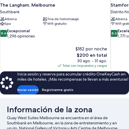
The Langham, Melbourne
Stamfor
Southbank
Distrito f
Alberca
Tina de hidromasaje
Alberca
Spa
Wifi gratuito
Wifi grat
9.4
8.6
Excepcional
Excel
9.4
8.6
de
de
1,296 opiniones
1,771 
10,
10,
Excepcional,
Excelente
$182 por noche
1,296
1,771
El
$200 en total
opiniones
opiniones
precio
30 ago. - 31 ago.
actual
Total con impuestos y cargos
es
Inicia sesión y reserva para acumular crédito OneKeyCash en
de
miles de hoteles. ¡Más recompensas te llevan a más aventuras!
$200
Iniciar sesión
Registrarme gratis
Información de la zona
Quay West Suites Melbourne se encuentra en el área de
Southbank en Melbourne, en la zona de entretenimiento y en
un río. National Gallery of Victoria y Arts Centre de Melbourne