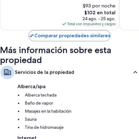
Otros de los servicios que también encontrarás en las habitaciones son:
10,
10,
$93 por noche
Magnífico,
Excepcio
Reciclaje, focos LED y artículos de limpieza ecológicos
El
$102 en total
858
1,296
precio
opiniones
opinion
24 ago. - 25 ago.
Amenidades de baño de diseñador y secadoras de cabello
actual
Total con impuestos y cargos
Televisiones LCD de 40 pulgadas con canales de televisión premium
es
de
Comparar propiedades similares
Armarios o clósets, áreas de descanso independientes y microondas
$102
Más información sobre esta
propiedad
Servicios de la propiedad
Alberca/spa
Alberca techada
Baño de vapor
Masajes en la habitación
Sauna
Tina de hidromasaje
Internet