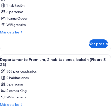
fotos
10
de
1 habitación
-
Suite
15)
3 personas
superior,
1 cama Queen
balcón,
Wifi gratuito
vista
Más
Más detalles
a
detalles
la
sobre
Ver precio
ciudad
Suite
superior,
(Floors
balcón,
Abrir
Una sala de estar moderna con un sofá,
4
6
vista
Departamento Premium, 2 habitaciones, balcón (Floors 8 -
todas
-
a
23)
la
las
9)
969 pies cuadrados
ciudad
fotos
(Floors
2 habitaciones
de
4
5 personas
Departamento
-
9)
Premium,
2 camas King
2
Wifi gratuito
habitaciones,
Más
Más detalles
balcón
detalles