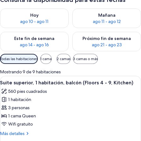
Consulta la disponibilidad para hoy ago 10 - ago 11
Consulta la disponibilidad par
Hoy
Mañana
ago 10 - ago 11
ago 11 - ago 12
Consulta la disponibilidad para este fin de semana ago 14 - ag
Consulta la disponibilidad pa
Este fin de semana
Próximo fin de semana
ago 14 - ago 16
ago 21 - ago 23
Filtros
Todas las habitaciones
1 cama
2 camas
3 camas o más
disponibles
para
Mostrando 9 de 9 habitaciones
las
Abrir
Una sala moderna con sofá, una mesa d
6
Suite superior, 1 habitación, balcón (Floors 4 - 9, Kitchen)
habitaciones
todas
560 pies cuadrados
las
1 habitación
fotos
de
3 personas
Suite
1 cama Queen
superior,
Wifi gratuito
1
Más
Más detalles
habitación,
detalles