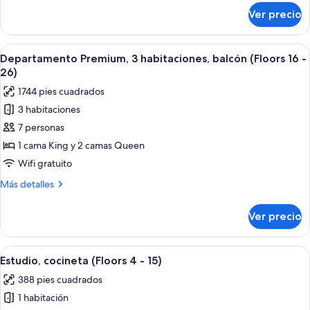
(Floors
sobre
Ver precio
Departamento
8
Premium,
-
2
Abrir
Una sala de estar moderna con un ampl
23)
6
habitaciones,
Departamento Premium, 3 habitaciones, balcón (Floors 16 -
todas
balcón
26)
(Floors
las
1744 pies cuadrados
8
fotos
-
3 habitaciones
de
23)
7 personas
Departamento
Premium,
1 cama King y 2 camas Queen
3
Wifi gratuito
habitaciones,
Más
Más detalles
balcón
detalles
(Floors
sobre
Ver precio
Departamento
16
Premium,
-
3
Abrir
Una habitación de hotel con dos camas
26)
6
habitaciones,
Estudio, cocineta (Floors 4 - 15)
todas
balcón
388 pies cuadrados
(Floors
las
16
1 habitación
fotos
-