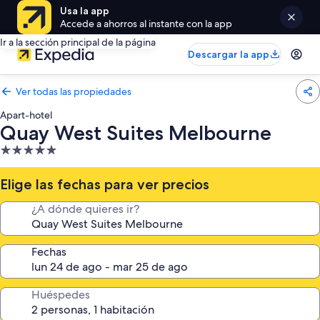
Usa la app
Accede a ahorros al instante con la app
Ir a la sección principal de la página
Descargar la app
Ver todas las propiedades
Apart-hotel
Quay West Suites Melbourne
Propiedad
de
5.0
Elige las fechas para ver precios
estrellas
¿A dónde quieres ir?
Fechas
Huéspedes