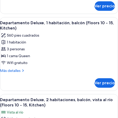
balcón
sobre
Ver precio
Suite
(Floors
superior,
4
1
Abrir
Una sala moderna con sofá, sillón, una
-
7
habitación,
Departamento Deluxe, 1 habitación, balcón (Floors 10 - 15,
todas
9,
balcón
Kitchen)
(Floors
las
Kitchen)
560 pies cuadrados
4
fotos
-
1 habitación
de
9,
3 personas
Departamento
Kitchen)
Deluxe,
1 cama Queen
1
Wifi gratuito
habitación,
Más
Más detalles
balcón
detalles
(Floors
sobre
Ver precio
Departamento
10
Deluxe,
-
1
Abrir
Ropa de cama de alta calidad y edred
15,
7
habitación,
Departamento Deluxe, 2 habitaciones, balcón, vista al río
todas
balcón
Kitchen)
(Floors 10 - 15, Kitchen)
(Floors
las
Vista al río
10
fotos
-