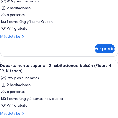
969 pies cuadrados
de
15,
2 habitaciones
Departamento
Kitchen)
Deluxe,
6 personas
2
1 cama King y 1 cama Queen
habitaciones,
Wifi gratuito
balcón,
Más
Más detalles
vista
detalles
al
sobre
Ver precio
Departamento
río
Deluxe,
(Floors
2
Abrir
Una sala moderna con sofá, una mesa d
10
6
habitaciones,
Departamento superior, 2 habitaciones, balcón (Floors 4 -
todas
-
balcón,
19, Kitchen)
vista
las
15,
969 pies cuadrados
al
fotos
Kitchen)
río
2 habitaciones
de
(Floors
6 personas
Departamento
10
-
superior,
1 cama King y 2 camas individuales
15,
2
Wifi gratuito
Kitchen)
habitaciones,
Más
Más detalles
balcón
detalles