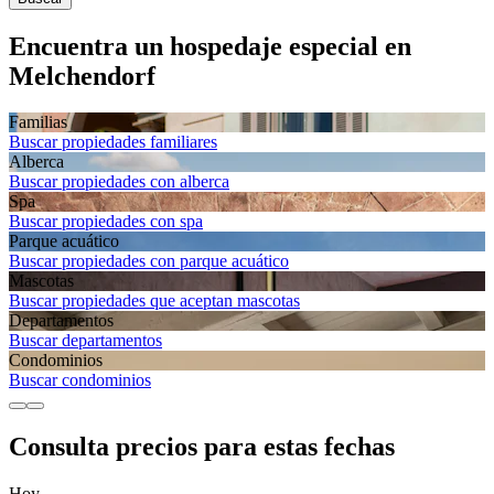
Encuentra un hospedaje especial en
Melchendorf
Familias
Buscar propiedades familiares
Alberca
Buscar propiedades con alberca
Spa
Buscar propiedades con spa
Parque acuático
Buscar propiedades con parque acuático
Mascotas
Buscar propiedades que aceptan mascotas
Departa­mentos
Buscar departamentos
Condominios
Buscar condominios
Consulta precios para estas fechas
Hoy