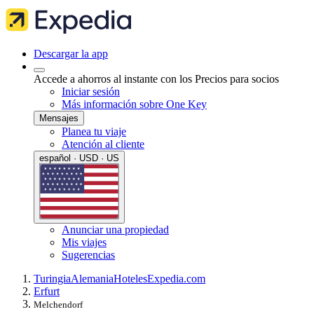
Descargar la app
Accede a ahorros al instante con los Precios para socios
Iniciar sesión
Más información sobre One Key
Mensajes
Planea tu viaje
Atención al cliente
español · USD · US
Anunciar una propiedad
Mis viajes
Sugerencias
Turingia
Alemania
Hoteles
Expedia.com
Erfurt
Melchendorf