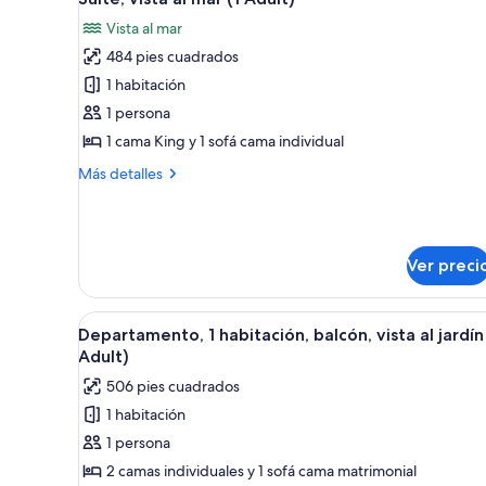
todas
vista
adults
Vista al mar
al
las
+
jardín
484 pies cuadrados
fotos
2
(2
de
1 habitación
adults
children)
Suite,
+
1 persona
2
vista
1 cama King y 1 sofá cama individual
children)
al
Más
Más detalles
mar
detalles
(1
sobre
Suite,
Adult)
vista
Ver preci
al
mar
(1
Abrir
Habitación de hotel con dos ca
Adult)
7
Departamento, 1 habitación, balcón, vista al jardín 
todas
Adult)
las
506 pies cuadrados
fotos
1 habitación
de
1 persona
Departamento,
1
2 camas individuales y 1 sofá cama matrimonial