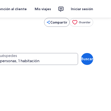
nción al cliente
Mis viajes
Iniciar sesión
Compartir
Guardar
uéspedes
Buscar