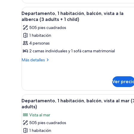
1
la
habitación,
Abrir
Zona junto a la piscina con sil
5
alberca
balcón,
Departamento, 1 habitación, balcón, vista a la
todas
vista
(2
alberca (3 adults + 1 child)
a
las
adults
505 pies cuadrados
la
fotos
+
alberca
1 habitación
de
(2
1
4 personas
Departamento,
adults
child)
+
1
2 camas individuales y 1 sofá cama matrimonial
1
habitación,
Más
Más detalles
child)
balcón,
detalles
sobre
vista
Departamento,
a
1
Ver preci
la
habitación,
alberca
balcón,
Abrir
Un balcón con vista al mar, un
vista
(3
8
Departamento, 1 habitación, balcón, vista al mar (
a
todas
adults
adults)
la
las
+
alberca
Vista al mar
fotos
(3
1
505 pies cuadrados
adults
de
child)
+
1 habitación
Departamento,