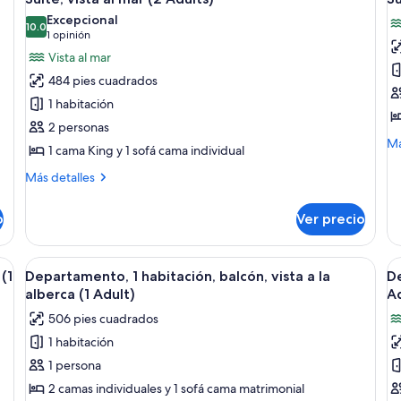
todas
t
vista
vis
adults)
a
Excepcional
al
las
10.0
al
la
10.0 de 10
(1
1 opinión
+
jardín
ja
fotos
f
opinión)
Vista al mar
1
(3
(3
de
d
adults)
ad
ch
484 pies cuadrados
Suite,
Su
+
1 habitación
1
vista
vi
chi
2 personas
al
al
M
Má
1 cama King y 1 sofá cama individual
mar
m
de
(2
(
so
Más
Más detalles
Su
Adults)
detalles
A
vis
sobre
+
o
Ver precio
al
Suite,
1
ma
vista
C
(2
al
mas, una ventana con vistas, un teléfono en un estante y una cortina.
Abrir
Habitación de hotel con dos camas, un
A
Ad
5
mar
(1
Departamento, 1 habitación, balcón, vista a la
De
todas
t
+
(2
alberca (1 Adult)
Ad
1
Adults)
las
la
506 pies cuadrados
Ch
fotos
f
1 habitación
de
d
1 persona
Departamento,
D
1
1
2 camas individuales y 1 sofá cama matrimonial