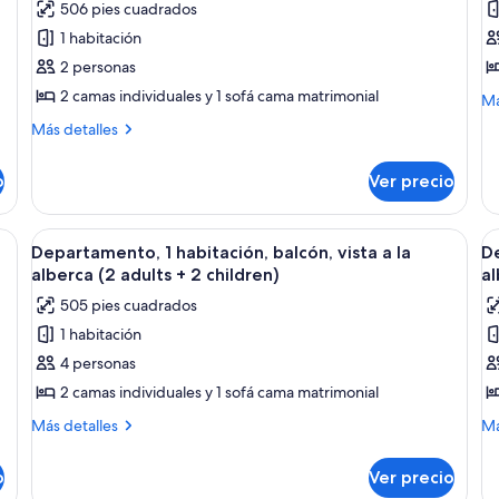
506 pies cuadrados
de
d
1 habitación
Departamento,
D
1
1
2 personas
habitación,
h
2 camas individuales y 1 sofá cama matrimonial
M
Má
balcón,
b
de
Más
Más detalles
so
vista
vi
detalles
De
al
sobre
al
1
o
Ver precio
Departamento,
mar
ja
ha
1
(2
(
ba
habitación,
mas, una ventana con cortinas, un teléfono en la mesita de noche y una lámp
Abrir
Habitación de hotel con dos camas, un
A
vis
adults)
a
5
balcón,
Departamento, 1 habitación, balcón, vista a la
De
al
todas
t
vista
alberca (2 adults + 2 children)
al
ja
al
las
la
(2
505 pies cuadrados
mar
fotos
f
ad
(2
1 habitación
de
d
adults)
4 personas
Departamento,
D
1
1
2 camas individuales y 1 sofá cama matrimonial
habitación,
h
Más
M
Más detalles
Má
balcón,
b
detalles
de
sobre
so
vista
vi
o
Ver precio
Departamento,
De
a
a