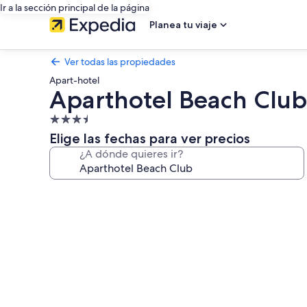
Ir a la sección principal de la página
Planea tu viaje
Ver todas las propiedades
Apart-hotel
Aparthotel Beach Club
Propiedad
de
Elige las fechas para ver precios
3.5
¿A dónde quieres ir?
estrellas
Galería
de
fotos
de
Aparthotel
Beach