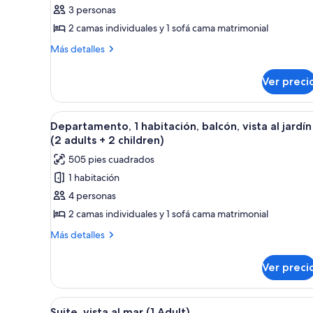
1
1
3 personas
child)
habitación,
2 camas individuales y 1 sofá cama matrimonial
balcón,
Más
Más detalles
vista
detalles
al
sobre
Ver preci
Departamento,
mar
1
(3
habitación,
Abrir
Habitación de hotel con dos ca
adults)
7
balcón,
Departamento, 1 habitación, balcón, vista al jardín
todas
vista
(2 adults + 2 children)
al
las
505 pies cuadrados
mar
fotos
(3
1 habitación
de
adults)
4 personas
Departamento,
1
2 camas individuales y 1 sofá cama matrimonial
habitación,
Más
Más detalles
balcón,
detalles
sobre
vista
Ver preci
Departamento,
al
1
jardín
habitación,
Abrir
Una cama bien hecha con sában
7
(2
balcón,
Suite, vista al mar (1 Adult)