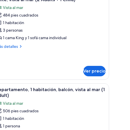
odas
ta
dults
Vista al mar
s
rdín
484 pies cuadrados
otos
e
1 habitación
ults
ild)
ite,
3 personas
sta
1 cama King y 1 sofá cama individual
ld)
ás
s detalles
ar
talles
2
bre
ite,
dults
ta
Ver precio
r
hild)
a ventana con cortinas, un teléfono en la mesita de noche y una lámpara fija
brir
Un balcón con vista al mar, una señal de tráfi
ults
8
partamento, 1 habitación, balcón, vista al mar (1
odas
ult)
s
Vista al mar
ild)
otos
506 pies cuadrados
e
1 habitación
epartamento,
1 persona