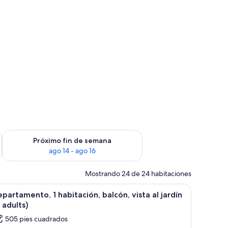
fin de semana ago 7 - ago 9
Consulta la disponibilidad para el próximo fin de semana ago 
Próximo fin de semana
ago 14 - ago 16
Mostrando 24 de 24 habitaciones
ara fijada a la pared.
de tráfico y una baranda blanca.
brir
Habitación de hotel con dos camas, una ventan
7
partamento, 1 habitación, balcón, vista al jardín
odas
 adults)
s
505 pies cuadrados
otos