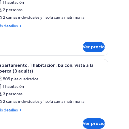
1 habitación
e
2 personas
epartamento,
2 camas individuales y 1 sofá cama matrimonial
abitación,
ás
s detalles
alcón,
talles
bre
sta
partamento,
Ver precio
rdín
bitación,
2
lcón,
ara fijada a la pared.
a ventana con cortinas, un teléfono en la mesita de noche y una lámpara fija
brir
Zona junto a la piscina con sillones de descan
ta
dults)
5
partamento, 1 habitación, balcón, vista a la
odas
berca (3 adults)
rdín
s
505 pies cuadrados
otos
ults)
1 habitación
e
3 personas
epartamento,
2 camas individuales y 1 sofá cama matrimonial
abitación,
ás
s detalles
alcón,
talles
bre
sta
Ver precio
partamento,