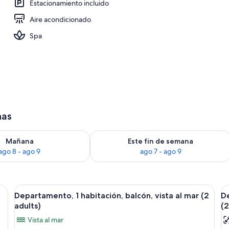
Estacionamiento incluido
Aire acondicionado
a propiedad
Spa
has
isponibilidad para mañana ago 8 - ago 9
Consulta la disponibilidad para este 
Mañana
Este fin de semana
ago 8 - ago 9
ago 7 - ago 9
mas, una ventana con cortinas, un teléfono en la mesita de noche y una lámp
Abrir
Un balcón con vista al mar, una señal 
A
8
Departamento, 1 habitación, balcón, vista al mar (2
De
todas
t
adults)
(2
las
la
Vista al mar
fotos
f