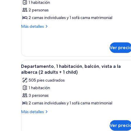
1 habitación
de
2 personas
Departamento,
1
2 camas individuales y 1 sofá cama matrimonial
habitación,
Más
Más detalles
balcón,
detalles
sobre
vista
Departamento,
a
1
Ver preci
la
habitación,
alberca
balcón,
Abrir
Habitación de hotel con dos ca
vista
(2
5
Departamento, 1 habitación, balcón, vista a la
a
todas
adults)
alberca (2 adults + 1 child)
la
las
alberca
505 pies cuadrados
fotos
(2
1 habitación
adults)
de
3 personas
Departamento,
1
2 camas individuales y 1 sofá cama matrimonial
habitación,
Más
Más detalles
balcón,
detalles
sobre
vista
Ver preci
Departamento,
a