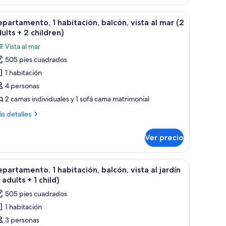
bitación,
cones.
de tráfico y una baranda blanca.
brir
Un balcón con vista al mar, una señal de tráfi
8
lberca
lcón,
partamento, 1 habitación, balcón, vista al mar (2
odas
ta
3
ults + 2 children)
s
dults)
Vista al mar
otos
berca
505 pies cuadrados
e
1 habitación
epartamento,
ults)
4 personas
abitación,
2 camas individuales y 1 sofá cama matrimonial
alcón,
ás
s detalles
sta
talles
bre
Ver precio
partamento,
ar
2
bitación,
de tráfico y una baranda blanca.
brir
Habitación de hotel con dos camas, una ventan
dults
7
lcón,
partamento, 1 habitación, balcón, vista al jardín
odas
ta
 adults + 1 child)
s
505 pies cuadrados
r
otos
hildren)
1 habitación
e
ults
3 personas
epartamento,