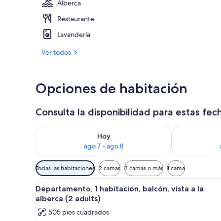
Alberca
Restaurante
Vista desde l
Lavandería
Ver todos
Opciones de habitación
Consulta la disponibilidad para estas fec
Consulta la disponibilidad para hoy ago 7 - ago 8
Consulta la d
Hoy
ago 7 - ago 8
Filtros
Todas las habitaciones
2 camas
3 camas o más
1 cama
disponibles
Abrir
Habitación de hotel con dos ca
para
5
Departamento, 1 habitación, balcón, vista a la
todas
las
alberca (2 adults)
las
habitaciones
505 pies cuadrados
fotos