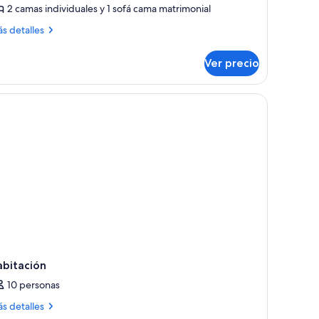
abitación,
2 camas individuales y 1 sofá cama matrimonial
alcón,
ás
s detalles
sta
talles
bre
Ver precio
partamento,
ar
bitación,
abitación y cortinas blackout
dult)
lcón,
ta
r
ult)
abitación
10 personas
ás
s detalles
talles