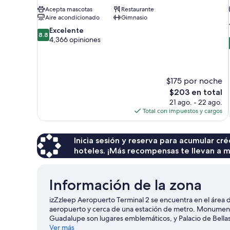
Acepta mascotas
Restaurante
Aire acondicionado
Gimnasio
8.8
Excelente
8.8
de
4,366 opiniones
10,
Excelente,
4,366
opiniones
$175 por noche
El
$203 en total
precio
21 ago. - 22 ago.
actual
Total con impuestos y cargos
es
de
$203
Inicia sesión y reserva para acumular c
hoteles. ¡Más recompensas te llevan a m
Información de la zona
izZzleep Aeropuerto Terminal 2 se encuentra en el área 
aeropuerto y cerca de una estación de metro. Monumento
Guadalupe son lugares emblemáticos, y Palacio de Bellas 
un evento o partido? Échale un vistazo al calendario d
Ver más