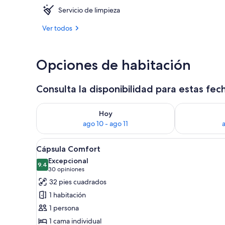
Servicio de limpieza
Vista frontal
Ver todos
Opciones de habitación
Consulta la disponibilidad para estas fec
Consulta la disponibilidad para hoy ago 10 - ago 11
Consulta la d
Hoy
ago 10 - ago 11
a
Abrir
Una habitación con cama, mesit
21
Cápsula Comfort
todas
Excepcional
las
9.4
9.4 de 10
(30
30 opiniones
fotos
opiniones)
32 pies cuadrados
de
1 habitación
Cápsula
1 persona
Comfort
1 cama individual