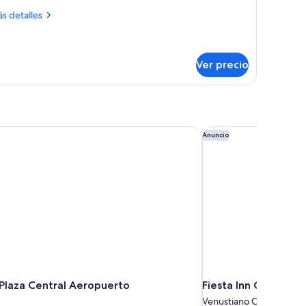
ás
s detalles
talles
bre
emium
psule
Ver precio
 Plaza Central Aeropuerto
Fiesta Inn Ciudad d
Anuncio
 Plaza Central Aeropuerto
Fiesta Inn Ciudad d
Venustiano Carranza