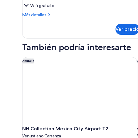
Wifi gratuito
Más
Más detalles
detalles
sobre
Ver preci
Cápsula
Comfort
También podría interesarte
NH Collection Mexico City Airport T2
Anuncio
NH Collection Mexico City Airport T2
Venustiano Carranza