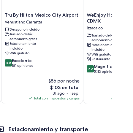
elevisión premium
Tru
WeEnjoy
Tru By Hilton Mexico City Airport
WeEnjoy Hotels Aer
By
Hotels
CDMX
Venustiano Carranza
Hilton
Aeropuerto
Iztacalco
Desayuno incluido
Mexico
CDMX
Traslado del/al
City
Iztacalco
Traslado del/al
aeropuerto gratis
aeropuerto gratis
Airport
Estacionamiento
Estacionamiento
Venustiano
incluido
incluido
Carranza
Wifi gratuito
Wifi gratuito
Restaurante
8.8
Excelente
8.8
de
181 opiniones
9.2
Magnífico
9.2
10,
de
5,113 opiniones
Excelente,
10,
$86 por noche
$
181
Magnífico,
opiniones
El
$103 en total
5,113
precio
opiniones
31 ago. - 1 sep.
actual
Total con impuestos y cargos
Total con 
es
de
$103
Estacionamiento y transporte