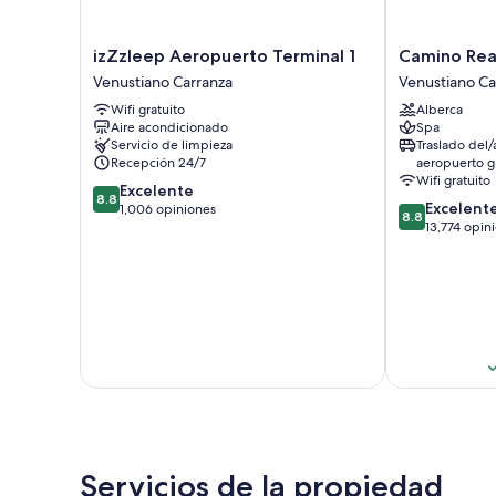
izZzleep
Camino
izZzleep Aeropuerto Terminal 1
Camino Rea
Aeropuerto
Real
Venustiano Carranza
Venustiano Ca
Terminal
Aeropuerto
Wifi gratuito
Alberca
1
Mexico
Aire acondicionado
Spa
Venustiano
Venustiano
Servicio de limpieza
Traslado del/
Carranza
Carranza
Recepción 24/7
aeropuerto gr
Wifi gratuito
8.8
Excelente
8.8
8.8
Excelent
de
1,006 opiniones
8.8
de
13,774 opin
10,
10,
Excelente,
Excelente,
1,006
13,774
opiniones
opiniones
Servicios de la propiedad