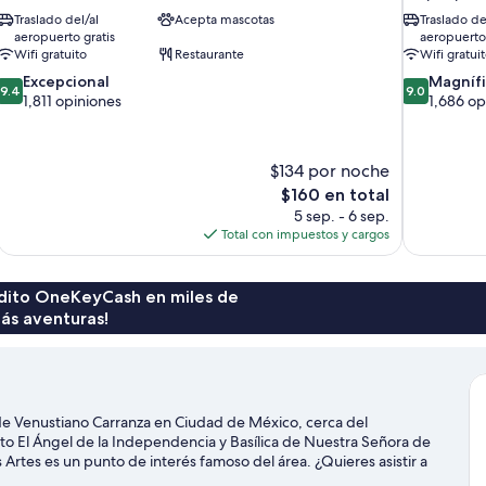
Traslado del/al
Acepta mascotas
Traslado de
aeropuerto gratis
aeropuerto 
Wifi gratuito
Restaurante
Wifi gratui
9.4
9.0
Excepcional
Magníf
9.4
9.0
de
de
1,811 opiniones
1,686 op
10,
10,
Excepcional,
Magnífico,
1,811
1,686
$134 por noche
opiniones
opiniones
El
$160 en total
precio
5 sep. - 6 sep.
actual
Total con impuestos y cargos
es
de
$160
rédito OneKeyCash en miles de
ás aventuras!
de Venustiano Carranza en Ciudad de México, cerca del
 El Ángel de la Independencia y Basílica de Nuestra Señora de
Artes es un punto de interés famoso del área. ¿Quieres asistir a
e actividades de Autódromo Hermanos Rodríguez o Auditorio Foro