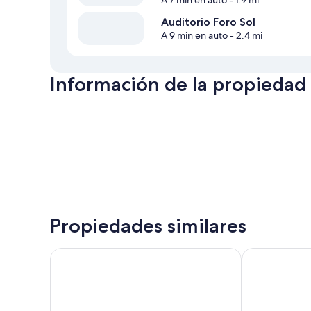
A 7 min en auto
- 1.9 mi
Auditorio Foro Sol
A 9 min en auto
- 2.4 mi
Información de la propiedad
Propiedades similares
izZzleep Aeropuerto Terminal 1
Camino Real 