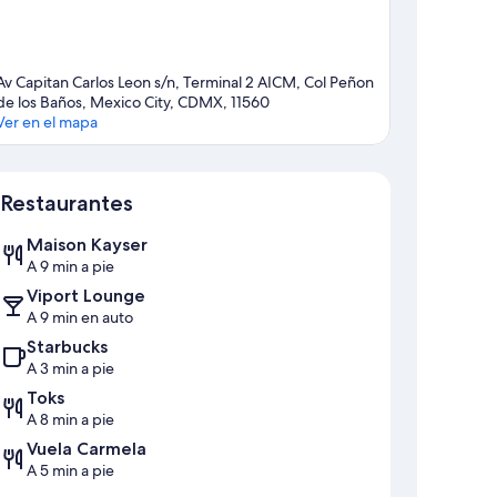
Av Capitan Carlos Leon s/n, Terminal 2 AICM, Col Peñon
de los Baños, Mexico City, CDMX, 11560
Ver en el mapa
Sección del mapa
Restaurantes
Maison Kayser
A 9 min a pie
Viport Lounge
A 9 min en auto
Starbucks
A 3 min a pie
Toks
A 8 min a pie
Vuela Carmela
A 5 min a pie