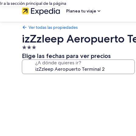
Ir a la sección principal de la página
Planea tu viaje
Ver todas las propiedades
izZzleep Aeropuerto T
Propiedad
de
Elige las fechas para ver precios
3.0
¿A dónde quieres ir?
estrellas
Galería
de
fotos
de
izZzleep
Aeropuerto
Terminal