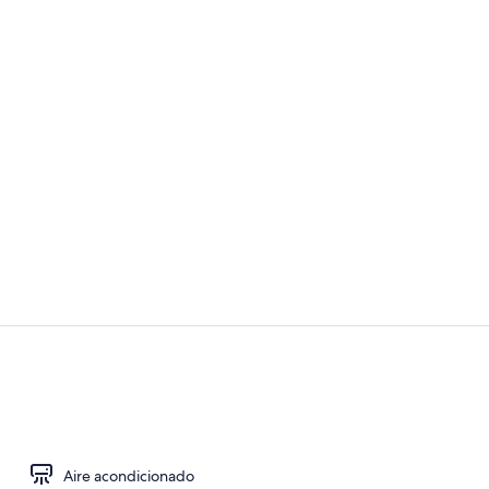
Lavabo en e
Edredón, caj
Aire acondicionado