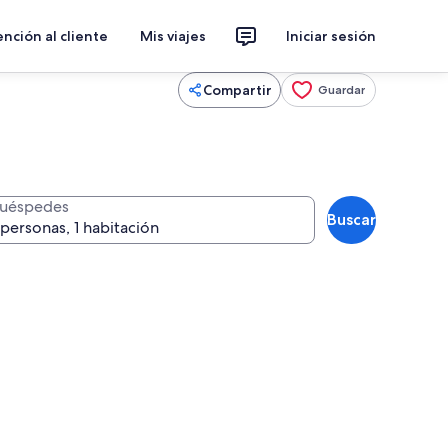
nción al cliente
Mis viajes
Iniciar sesión
Compartir
Guardar
uéspedes
Buscar