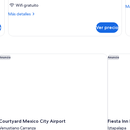
Wifi gratuito
M
Má
de
Más
Más detalles
so
detalles
Pr
sobre
ca
o
Ver precio
Cápsula
Comfort
Courtyard Mexico City Airport
Fiesta Inn
Anuncio
Anuncio
Courtyard Mexico City Airport
Fiesta Inn
Venustiano Carranza
Iztapalapa