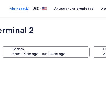
•
Abrir app
USD
Anunciar una propiedad
Ate
erminal 2
Fechas
H