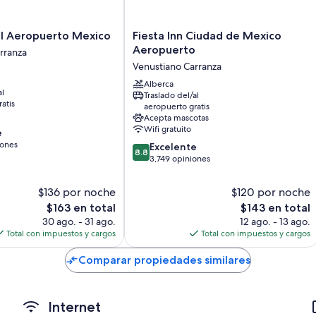
Televisiones de pantalla plana de 20 pulgadas con canales de t
Ventiladores y servicio de limpieza diario
Fiesta
l Aeropuerto Mexico
Fiesta Inn Ciudad de Mexico
Inn
Aeropuerto
rranza
Ciudad
Venustiano Carranza
de
Mexico
Alberca
al
Traslado del/al
Aeropuerto
atis
aeropuerto gratis
Venustiano
Acepta mascotas
Carranza
Wifi gratuito
e
iones
8.8
Excelente
8.8
de
3,749 opiniones
10,
Excelente,
$136 por noche
$120 por noche
3,749
El
El
$163 en total
$143 en total
opiniones
precio
precio
30 ago. - 31 ago.
12 ago. - 13 ago.
actual
actual
Total con impuestos y cargos
Total con impuestos y cargos
es
es
de
de
Comparar propiedades similares
$163
$143
Internet