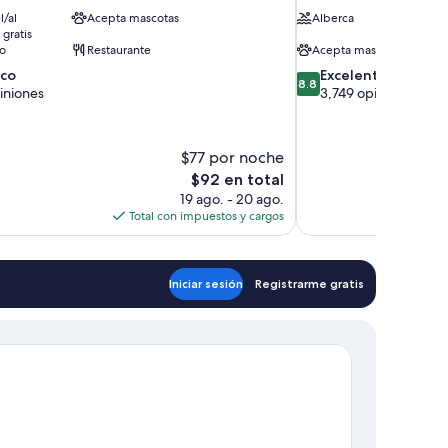
l/al
Acepta mascotas
Alberca
gratis
to
Restaurante
Acepta mascotas
8.8
ico
Excelente
8.8
de
iniones
3,749 opiniones
10,
Excelente,
3,749
$77 por noche
opiniones
El
$92 en total
precio
19 ago. - 20 ago.
actual
Total con impuestos y cargos
es
de
$92
Iniciar sesión
Registrarme gratis