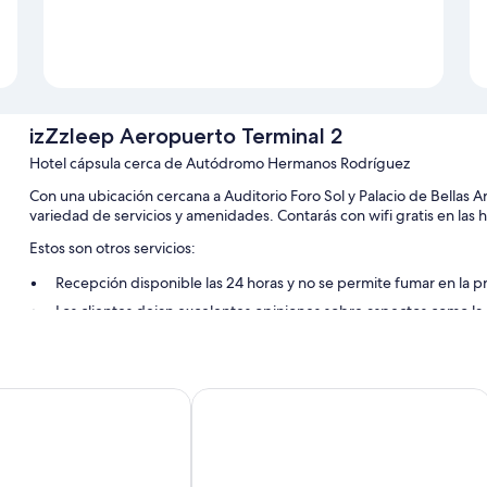
izZzleep Aeropuerto Terminal 2
Hotel cápsula cerca de Autódromo Hermanos Rodríguez
Con una ubicación cercana a Auditorio Foro Sol y Palacio de Bellas A
variedad de servicios y amenidades. Contarás con wifi gratis en las 
Estos son otros servicios:
Recepción disponible las 24 horas y no se permite fumar en la 
Los clientes dejan excelentes opiniones sobre aspectos como la
Características de la habitación
Todas las habitaciones de izZzleep Aeropuerto Terminal 2 ofrecen
Aeropuerto Mexico
Fiesta Inn Ciudad de Mexico Aeropue
algunos detalles adicionales, como wifi gratis y caja de seguridad.
Otros servicios que también encontrarás son:
Baños compartidos con regaderas y amenidades de baño gratui