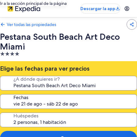
Ir a la sección principal de la página
Descargar la app
Ver todas las propiedades
Pestana South Beach Art Deco
Miami
Propiedad
de
4.0
Elige las fechas para ver precios
estrellas
¿A dónde quieres ir?
Fechas
Huéspedes