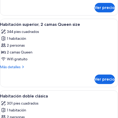
Queen
sobre
Ver precio
Habitación
size
superior,
(3
2
Abrir
Habitación de hotel con dos camas, un
Persons)
5
camas
Habitación superior, 2 camas Queen size
todas
Queen
344 pies cuadrados
size
las
(3
1 habitación
fotos
Persons)
de
2 personas
Habitación
2 camas Queen
superior,
Wifi gratuito
2
Más
Más detalles
camas
detalles
Queen
sobre
Ver precio
Habitación
size
superior,
2
Abrir
Una habitación de hotel moderna con un
6
camas
Habitación doble clásica
todas
Queen
301 pies cuadrados
size
las
1 habitación
fotos
de
2 personas