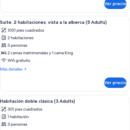
para
sobre
Ver precio
Habitación
personas
doble
discapacitadas
clásica,
Abrir
Una habitación de hotel moderna con so
6
con
Suite, 2 habitaciones, vista a la alberca (5 Adults)
todas
acceso
1001 pies cuadrados
para
las
personas
2 habitaciones
fotos
discapacitadas
de
5 personas
Suite,
2 camas matrimoniales y 1 cama King
2
Wifi gratuito
habitaciones,
Más
Más detalles
vista
detalles
a
sobre
Ver precio
Suite,
la
2
alberca
habitaciones,
Abrir
Una habitación de hotel moderna con un
(5
6
vista
Habitación doble clásica (3 Adults)
todas
Adults)
a
301 pies cuadrados
la
las
alberca
1 habitación
fotos
(5
de
3 personas
Adults)