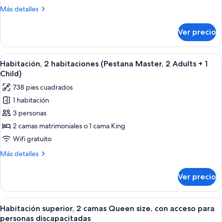
habitaciones,
Más
Más detalles
vista
detalles
a
sobre
Ver precio
Suite,
la
2
alberca
habitaciones,
Abrir
Una habitación de hotel moderna con so
(3
6
vista
Habitación, 2 habitaciones (Pestana Master, 2 Adults + 1
todas
Adults)
a
Child)
la
las
738 pies cuadrados
alberca
fotos
(3
1 habitación
de
Adults)
3 personas
Habitación,
2
2 camas matrimoniales o 1 cama King
habitaciones
Wifi gratuito
(Pestana
Más
Más detalles
Master,
detalles
2
sobre
Ver precio
Habitación,
Adults
2
+
habitaciones
Abrir
Habitación de hotel con cama, mesita d
1
6
(Pestana
Habitación superior, 2 camas Queen size, con acceso para
todas
Master,
Child)
personas discapacitadas