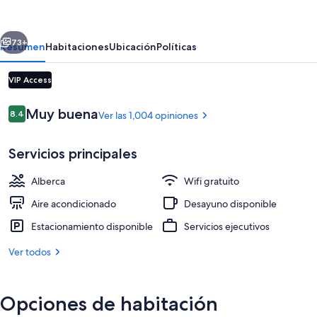
Beach
Art
erior
Siguiente
Deco
73+
Resumen
Habitaciones
Ubicación
Políticas
Miami
VIP Access
Opiniones
Muy buena
8.4
Ver las 1,004 opiniones
8.4 de 10,
Servicios principales
Alberca
Wifi gratuito
Alberca al aire libre, sombrillas en la 
Aire acondicionado
Desayuno disponible
Estacionamiento disponible
Servicios ejecutivos
Ver todos
Opciones de habitación