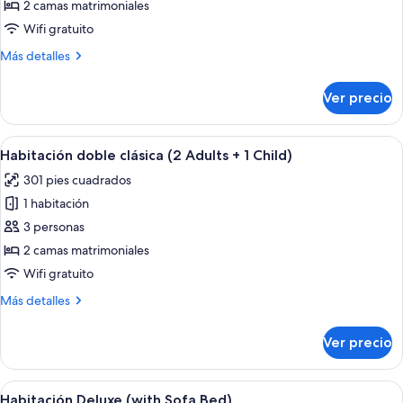
Habitación
2 camas matrimoniales
doble
Wifi gratuito
clásica
Más
Más detalles
(3
detalles
Adults)
sobre
Ver precio
Habitación
doble
clásica
Abrir
Una habitación de hotel moderna con un
6
(3
Habitación doble clásica (2 Adults + 1 Child)
todas
Adults)
301 pies cuadrados
las
1 habitación
fotos
de
3 personas
Habitación
2 camas matrimoniales
doble
Wifi gratuito
clásica
Más
Más detalles
(2
detalles
Adults
sobre
Ver precio
Habitación
+
doble
1
clásica
Abrir
Habitación de hotel con cama, escritorio
Child)
6
(2
Habitación Deluxe (with Sofa Bed)