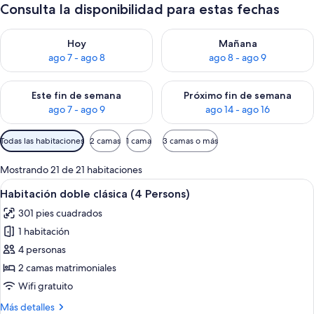
Consulta la disponibilidad para estas fechas
Consulta la disponibilidad para hoy ago 7 - ago 8
Consulta la disponibilidad pa
Hoy
Mañana
ago 7 - ago 8
ago 8 - ago 9
Consulta la disponibilidad para este fin de semana ago 7 - ag
Consulta la disponibilidad par
Este fin de semana
Próximo fin de semana
ago 7 - ago 9
ago 14 - ago 16
Filtros
Todas las habitaciones
2 camas
1 cama
3 camas o más
disponibles
para
Mostrando 21 de 21 habitaciones
las
Abrir
Una habitación de hotel moderna con un
6
Habitación doble clásica (4 Persons)
habitaciones
todas
301 pies cuadrados
las
1 habitación
fotos
de
4 personas
Habitación
2 camas matrimoniales
doble
Wifi gratuito
clásica
Más
Más detalles