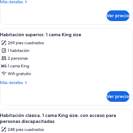
Más
Más detalles
cama
detalles
King
sobre
Ver precio
Habitación
size
clásica,
1
Abrir
Una habitación de hotel con cama, escrit
6
cama
Habitación superior, 1 cama King size
todas
King
269 pies cuadrados
size
las
1 habitación
fotos
de
2 personas
Habitación
1 cama King
superior,
Wifi gratuito
1
Más
Más detalles
cama
detalles
King
sobre
Ver precio
Habitación
size
superior,
1
Abrir
Habitación de hotel con cama, escritori
5
cama
Habitación clásica, 1 cama King size, con acceso para
todas
King
personas discapacitadas
size
las
248 pies cuadrados
fotos