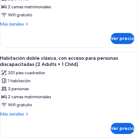
Habitación
2 camas matrimoniales
doble
Wifi gratuito
clásica
Más
Más detalles
detalles
sobre
Ver precio
Habitación
doble
clásica
Abrir
Habitación de hotel con una cama grand
5
Habitación doble clásica, con acceso para personas
todas
discapacitadas (2 Adults + 1 Child)
las
301 pies cuadrados
fotos
1 habitación
de
3 personas
Habitación
doble
2 camas matrimoniales
clásica,
Wifi gratuito
con
Más
Más detalles
acceso
detalles
para
sobre
Ver precio
Habitación
personas
doble