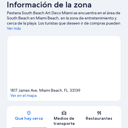
Información de la zona
Pestana South Beach Art Deco Miami se encuentra en el área de
South Beach en Miami Beach, en la zona de entretenimiento y
cerca de la playa. Los turistas que deseen ir de compras pueden
visitar Lincoln Road Mall y Zona comercial de Collins Avenue,
Ver más
mientras que Las personas que quieran hacer otro tipo de
actividad pueden ir a PortMiami. ¿Quieres asistir a un evento o
partido? Échale un vistazo al calendario de actividades de Miami
Beach Convention Center o Estadio Kaseya Center. Las
actividades como buceo ofrecen una gran oportunidad de
disfrutar del agua y, si buscas un poco de adrenalina, puedes
hacer paseos a pie o ciclismo en senderos en los alrededores.
Visita nuestra guía de Miami Beach
1817 James Ave, Miami Beach, FL, 33139
Ver en el mapa
Sección del mapa
Qué hay cerca
Medios de
Restaurantes
transporte