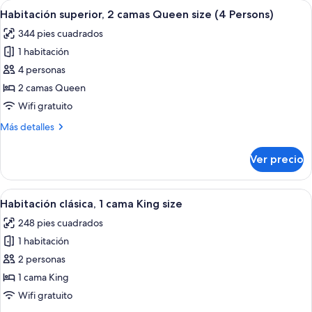
Abrir
Habitación de hotel con dos camas, un
5
vista
Habitación superior, 2 camas Queen size (4 Persons)
todas
a
344 pies cuadrados
la
las
alberca
1 habitación
fotos
de
4 personas
Habitación
2 camas Queen
superior,
Wifi gratuito
2
Más
Más detalles
camas
detalles
Queen
sobre
Ver precio
Habitación
size
superior,
(4
2
Abrir
Una habitación de hotel con una cama
Persons)
5
camas
Habitación clásica, 1 cama King size
todas
Queen
248 pies cuadrados
size
las
(4
1 habitación
fotos
Persons)
de
2 personas
Habitación
1 cama King
clásica,
Wifi gratuito
1