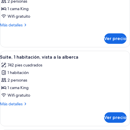
de
2 personas
Habitación
1 cama King
superior,
Wifi gratuito
1
Más
Más detalles
cama
detalles
King
sobre
Ver precio
Habitación
size,
superior,
vista
1
Abrir
Habitación de hotel moderna con un so
a
6
cama
Suite, 1 habitación, vista a la alberca
todas
la
King
742 pies cuadrados
size,
las
alberca
vista
1 habitación
fotos
a
de
2 personas
la
Suite,
alberca
1 cama King
1
Wifi gratuito
habitación,
Más
Más detalles
vista
detalles
a
sobre
Ver precio
Suite,
la
1
alberca
habitación,