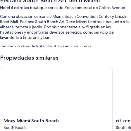
Pestana South Beach Art Deco Miami
Hotel 4 estrellas boutique cerca de Zona comercial de Collins Avenue
Con una ubicación cercana a Miami Beach Convention Center y Lincoln
Road Mall, Pestana South Beach Art Deco Miami te ofrece bar junto a la
alberca, terraza y jardín. Podrás conectarte al wifi gratis en las
habitaciones y encontrarás diversos servicios, como servicio de
lavandería o tintorería y bar.
También podrás disfrutar de otros servicios, como:
Alberca al aire libre con camastros y sombrillas
Propiedades similares
Desayuno a la carta (con cargo), renta de bicicletas y
Moxy Miami South Beach
citizenM
estacionamiento (con cargo)
Servicio de cuidado de niños (con cargo), elevador y resguardo de
equipaje
Salón de banquetes, periódicos gratis y asistencia para compra de
tours o entradas
Los huéspedes suelen dejar opiniones positivas sobre aspectos
como la atención del personal y la ubicación
Características de la habitación
Moxy
citizenM
Moxy Miami South Beach
citize
Miami
Miami
Las 99 habitaciones incluyen comodidades como caja de seguridad (con
South Beach
South B
South
South