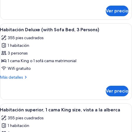
(4
detalles
Persons)
sobre
Ver precio
Habitación
doble
clásica
Abrir
Habitación de hotel con cama, escritorio
6
(4
Habitación Deluxe (with Sofa Bed, 3 Persons)
todas
Persons)
355 pies cuadrados
las
1 habitación
fotos
de
3 personas
Habitación
1 cama King o 1 sofá cama matrimonial
Deluxe
Wifi gratuito
(with
Más
Más detalles
Sofa
detalles
Bed,
sobre
Ver precio
Habitación
3
Deluxe
Persons)
(with
Abrir
Habitación de hotel con cama, escritorio
6
Sofa
Habitación superior, 1 cama King size, vista a la alberca
todas
Bed,
355 pies cuadrados
3
las
Persons)
1 habitación
fotos