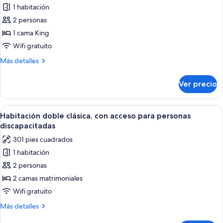
1 habitación
de
2 personas
Habitación
clásica,
1 cama King
1
Wifi gratuito
cama
Más
Más detalles
King
detalles
size,
sobre
Ver precio
Habitación
con
clásica,
acceso
1
Abrir
Habitación de hotel con una cama grand
para
5
cama
Habitación doble clásica, con acceso para personas
todas
King
personas
discapacitadas
size,
las
discapacitadas
301 pies cuadrados
con
fotos
acceso
1 habitación
de
para
2 personas
Habitación
personas
discapacitadas
doble
2 camas matrimoniales
clásica,
Wifi gratuito
con
Más
Más detalles
acceso
detalles