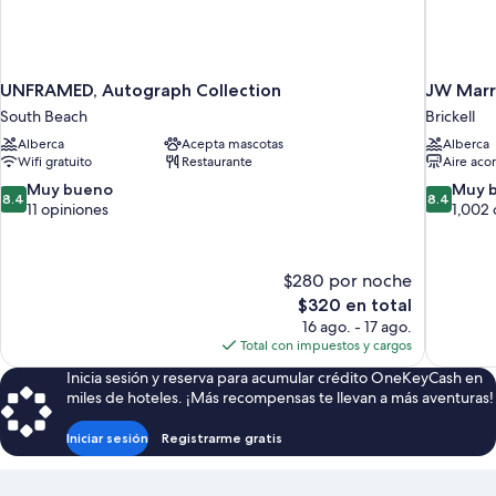
UNFRAMED, Autograph Collection
JW Marr
South Beach
Brickell
Alberca
Acepta mascotas
Alberca
Wifi gratuito
Restaurante
Aire aco
8.4
8.4
Muy bueno
Muy 
8.4
8.4
de
de
11 opiniones
1,002 
10,
10,
Muy
Muy
bueno,
bueno,
$280 por noche
11
1,002
El
$320 en total
opiniones
opiniones
precio
16 ago. - 17 ago.
actual
Total con impuestos y cargos
es
Inicia sesión y reserva para acumular crédito OneKeyCash en
de
miles de hoteles. ¡Más recompensas te llevan a más aventuras!
$320
Iniciar sesión
Registrarme gratis