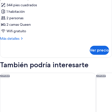
2
las
344 pies cuadrados
Adults
fotos
+
1 habitación
de
1
2 personas
Habitación
Child)
superior,
2 camas Queen
2
Wifi gratuito
camas
Más
Más detalles
Queen
detalles
size,
sobre
Ver precio
Habitación
con
superior,
acceso
2
También podría interesarte
para
camas
Queen
personas
size,
UNFRAMED, Autograph Collection
JW Marri
discapacitadas
Anuncio
Anuncio
con
acceso
para
personas
discapacitadas