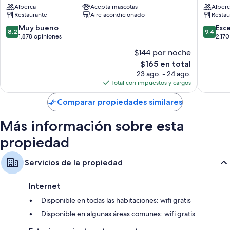
espacio para laptop) y espacio para trabajar con laptop, al igual que
Alberca
Acepta mascotas
Alberc
Beach
Beach
detalles como wifi gratis y aire acondicionado.
Restaurante
Aire acondicionado
Restau
South
South
Beach
Beach
Otros de los servicios que también encontrarás son:
8.2
9.4
Muy bueno
Exc
8.2
9.4
de
de
1,878 opiniones
2,170
Baños con amenidades de baño de diseñador y tinas con regadera
10,
10,
$144 por noche
Muy
Excepcio
Televisiones LED de 45 pulgadas con canales por cable
El
$165 en total
bueno,
2,170
Armarios o clósets, refrigeradores y cafeteras
precio
1,878
opinion
23 ago. - 24 ago.
actual
opiniones
Total con impuestos y cargos
es
de
Comparar propiedades similares
$165
Más información sobre esta
propiedad
Servicios de la propiedad
Internet
Disponible en todas las habitaciones: wifi gratis
Disponible en algunas áreas comunes: wifi gratis