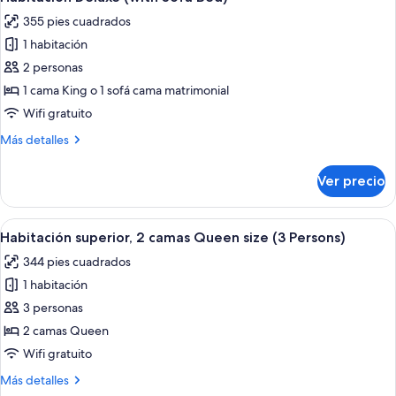
todas
Adults
355 pies cuadrados
+
las
1
1 habitación
fotos
Child)
de
2 personas
Habitación
1 cama King o 1 sofá cama matrimonial
Deluxe
Wifi gratuito
(with
Más
Más detalles
Sofa
detalles
Bed)
sobre
Ver precio
Habitación
Deluxe
(with
Abrir
Habitación de hotel con dos camas, un
5
Sofa
Habitación superior, 2 camas Queen size (3 Persons)
todas
Bed)
344 pies cuadrados
las
1 habitación
fotos
de
3 personas
Habitación
2 camas Queen
superior,
Wifi gratuito
2
Más
Más detalles
camas
detalles