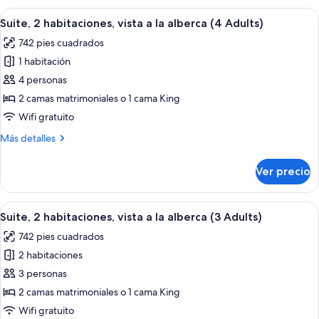
discapacitadas
clásica,
Abrir
Una habitación de hotel moderna con so
(2
6
con
Suite, 2 habitaciones, vista a la alberca (4 Adults)
todas
acceso
Adults
742 pies cuadrados
para
las
+
personas
1 habitación
fotos
1
discapacitadas
de
4 personas
Child)
(2
Suite,
Adults
2 camas matrimoniales o 1 cama King
+
2
Wifi gratuito
1
habitaciones,
Child)
Más
Más detalles
vista
detalles
a
sobre
Ver precio
Suite,
la
2
alberca
habitaciones,
Abrir
Una habitación de hotel moderna con so
(4
6
vista
Suite, 2 habitaciones, vista a la alberca (3 Adults)
todas
Adults)
a
742 pies cuadrados
la
las
alberca
2 habitaciones
fotos
(4
de
3 personas
Adults)
Suite,
2 camas matrimoniales o 1 cama King
2
Wifi gratuito