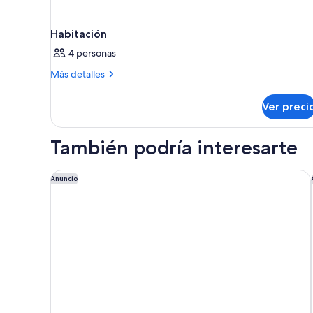
Shower)
Habitación
4 personas
Más
Más detalles
detalles
sobre
Ver preci
Habitación
También podría interesarte
Pullman Miami Airport
Anuncio