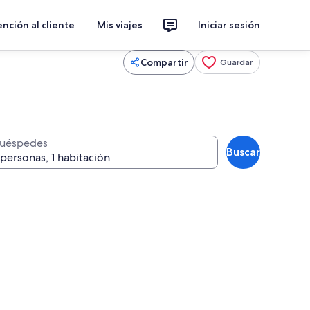
nción al cliente
Mis viajes
Iniciar sesión
Compartir
Guardar
uéspedes
Buscar