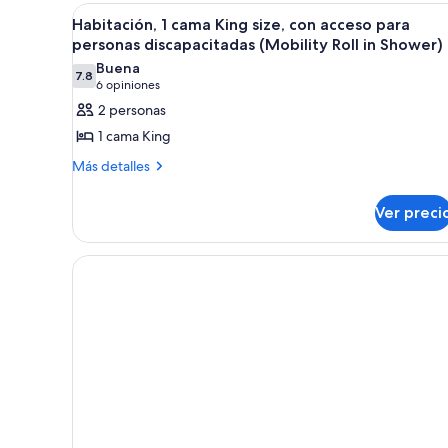
cama
Abrir
Habitación de hotel moderna co
King
8
Habitación, 1 cama King size, con acceso para
todas
size
personas discapacitadas (Mobility Roll in Shower)
las
Buena
7.8
fotos
7.8 de 10
(6
6 opiniones
de
opiniones)
2 personas
Habitación,
1 cama King
1
Más
Más detalles
cama
detalles
King
sobre
Ver preci
size,
Habitación,
1
con
cama
acceso
King
para
size,
con
personas
acceso
discapacitadas
para
(Mobility
personas
Roll
discapacitadas
(Mobility
in
Roll
Shower)
in