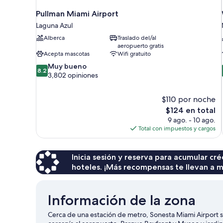
Pullman Miami Airport
Laguna Azul
Alberca
Traslado del/al
aeropuerto gratis
Acepta mascotas
Wifi gratuito
8.2
Muy bueno
8.2
de
3,802 opiniones
10,
Muy
$110 por noche
bueno,
El
$124 en total
3,802
precio
opiniones
9 ago. - 10 ago.
actual
Total con impuestos y cargos
es
de
$124
Inicia sesión y reserva para acumular c
hoteles. ¡Más recompensas te llevan a m
Información de la zona
Cerca de una estación de metro, Sonesta Miami Airport 