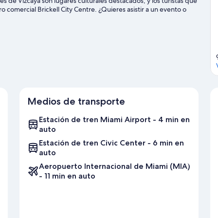
s de Vizcaya son lugares culturales destacados, y los turistas que
o comercial Brickell City Centre. ¿Quieres asistir a un evento o
de Parque Marlins o Estadio Kaseya Center. Encontrarás muchas
f.
Visita nuestra guía de Miami
Medios de transporte
Estación de tren Miami Airport - 4 min en
auto
Estación de tren Civic Center - 6 min en
auto
Aeropuerto Internacional de Miami (MIA)
- 11 min en auto