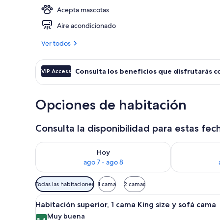
Acepta mascotas
Lobby
Aire acondicionado
Ver todos
Consulta los beneficios que disfrutarás c
VIP Access
Opciones de habitación
Consulta la disponibilidad para estas fec
Consulta la disponibilidad para hoy ago 7 - ago 8
Consulta la d
Hoy
ago 7 - ago 8
Filtros
Todas las habitaciones
1 cama
2 camas
disponibles
Abrir
Habitación de hotel moderna co
para
8
Habitación superior, 1 cama King size y sofá cama
todas
las
Muy buena
8.4