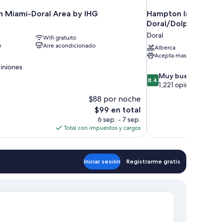
nn Miami-Doral Area by IHG
Hampton Inn & Suite
Doral/Dolphin Mall
Doral
Wifi gratuito
e
Aire acondicionado
Alberca
Acepta mascotas
iniones
8.4
Muy bueno
8.4
de
1,221 opiniones
10,
$88 por noche
Muy
El
$99 en total
bueno,
precio
6 sep. - 7 sep.
1,221
actual
Total con impuestos y cargos
opiniones
es
de
$99
Iniciar sesión
Registrarme gratis