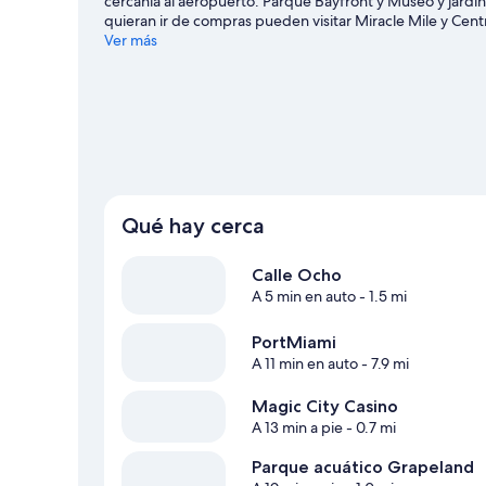
cercanía al aeropuerto. Parque Bayfront y Museo y jardine
quieran ir de compras pueden visitar Miracle Mile y Centr
partido? Échale un vistazo al calendario de actividades 
Ver más
opciones para conocer la zona con actividades como gol
Qué hay cerca
Calle Ocho
A 5 min en auto
- 1.5 mi
PortMiami
A 11 min en auto
- 7.9 mi
Magic City Casino
A 13 min a pie
- 0.7 mi
Parque acuático Grapeland