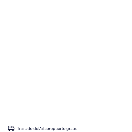
Se sirven de
Exterior
Traslado del/al aeropuerto gratis