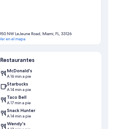
950 NW LeJeune Road, Miami, FL, 33126
Ver en el mapa
Sección del mapa
Restaurantes
McDonald's
A 16 min a pie
Starbucks
A 14 min a pie
Taco Bell
A 17 min a pie
Snack Hunter
A 14 min a pie
Wendy's