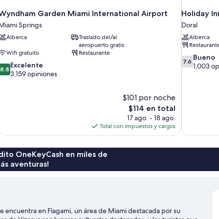
Wyndham Garden Miami International Airport
Holiday I
Miami Springs
Doral
Alberca
Traslado del/al
Alberca
aeropuerto gratis
Restaurant
Wifi gratuito
Restaurante
7.6
Bueno
7.6
8.8
Excelente
de
1,003 op
8.8
de
3,159 opiniones
10,
10,
Bueno,
Excelente,
1,003
$101 por noche
3,159
opiniones
El
$114 en total
opiniones
precio
17 ago. - 18 ago.
actual
Total con impuestos y cargos
es
de
$114
rédito OneKeyCash en miles de
ás aventuras!
se encuentra en Flagami, un área de Miami destacada por su