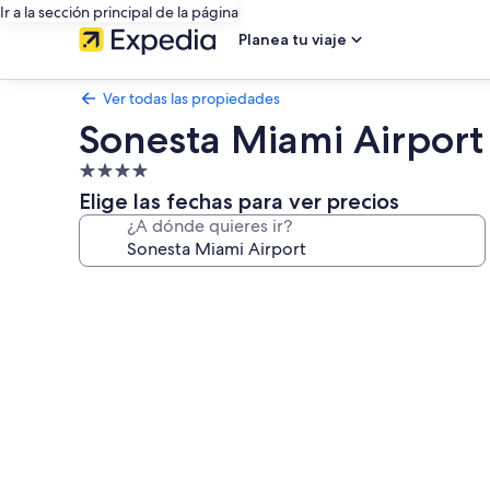
Ir a la sección principal de la página
Planea tu viaje
Ver todas las propiedades
Sonesta Miami Airport
Propiedad
de
Elige las fechas para ver precios
4.0
¿A dónde quieres ir?
estrellas
Galería
de
fotos
de
Sonesta
Miami
Airport