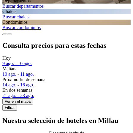
Departa­mentos
Buscar departamentos
Chalets
Buscar chalets
Condominios
Buscar condominios
Consulta precios para estas fechas
Hoy
9 ago. - 10 ago.
Mañana
10 ago. - 11 ago.
Próximo fin de semana
14 ago. - 16 ago.
En dos semanas
21 ago. - 23 ago.
Ver en el mapa
Filtrar
Nuestra selección de hoteles en Millau