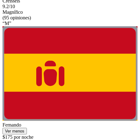
Creissels
9.2/10
Magnífico
(95 opiniones)
“M”
Fernando
Ver menos
$175 por noche