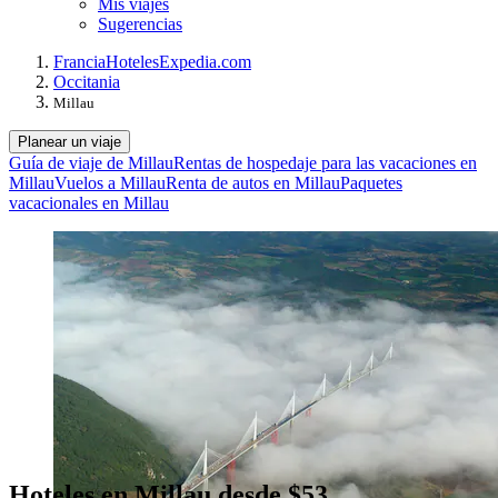
Mis viajes
Sugerencias
Francia
Hoteles
Expedia.com
Occitania
Millau
Planear un viaje
Guía de viaje de Millau
Rentas de hospedaje para las vacaciones en
Millau
Vuelos a Millau
Renta de autos en Millau
Paquetes
vacacionales en Millau
Hoteles en Millau desde $53