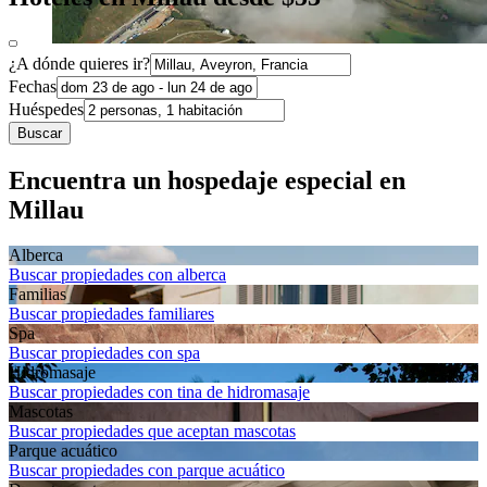
¿A dónde quieres ir?
Fechas
Huéspedes
Buscar
Encuentra un hospedaje especial en
Millau
Alberca
Buscar propiedades con alberca
Familias
Buscar propiedades familiares
Spa
Buscar propiedades con spa
Hidromasaje
Buscar propiedades con tina de hidromasaje
Mascotas
Buscar propiedades que aceptan mascotas
Parque acuático
Buscar propiedades con parque acuático