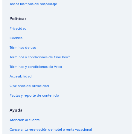
Resort
Todos los tipos de hospedaje
Hoteles 5 estrellas en Banner Elk
Políticas
Cabañas en Banner Elk
Privacidad
Casas de huéspedes en Banner Elk
Cookies
Resorts en Banner Elk
Términos de uso
Hoteles de golf en Banner Elk
Hoteles todo incluido en Banner Elk
Términos y condiciones de One Key™
Hoteles de ski en Banner Elk
Términos y condiciones de Vrbo
Hoteles de lujo en Banner Elk
Accesibilidad
Hoteles familiares en Banner Elk
Opciones de privacidad
Hoteles románticos en Banner Elk
Pautas y reporte de contenido
Hoteles baratos en Banner Elk
Ayuda
Hoteles con bar en Banner Elk
Hoteles cerca de viñedos en Banner Elk
Atención al cliente
Hoteles para bodas en Banner Elk
Cancelar tu reservación de hotel o renta vacacional