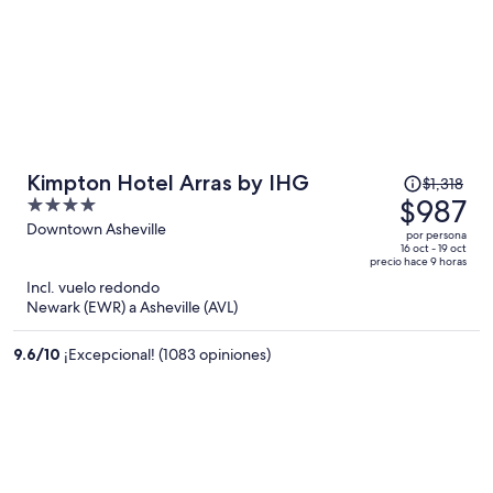
El
Kimpton Hotel Arras by IHG
$1,318
precio
$987
4
era
out
Downtown Asheville
por persona
de
of
16 oct - 19 oct
precio hace 9 horas
$1,318
5
Incl. vuelo redondo
y
Newark (EWR) a Asheville (AVL)
ahora
es
9.6
/
10
¡Excepcional! (1083 opiniones)
de
$987
por
persona