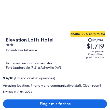
Ahorra 100% en tu vuelo
El
Elevation Lofts Hotel
$2,284
precio
$1,719
2
era
out
Downtown Asheville
por persona
de
of
20 sep - 25 sep
precio hace 1 día
$2,284
5
Incl. vuelo redondo sin escalas
y
Fort Lauderdale (FLL) a Asheville (AVL)
ahora
es
9.6
/
10
¡Excepcional! (8 opiniones)
de
$1,719
Amazing location. Friendly and communicative staff. Clean room!
por
Enviada el 7 jun. 2026
persona
Elegir mis fechas