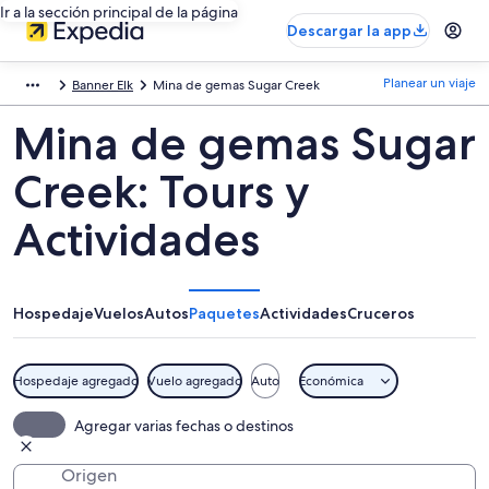
Ir a la sección principal de la página
Descargar la app
Planear un viaje
Banner Elk
Mina de gemas Sugar Creek
Mina de gemas Sugar
Creek: Tours y
Actividades
Hospedaje
Vuelos
Autos
Paquetes
Actividades
Cruceros
Hospedaje agregado
Vuelo agregado
Auto
Económica
Agregar varias fechas o destinos
Origen