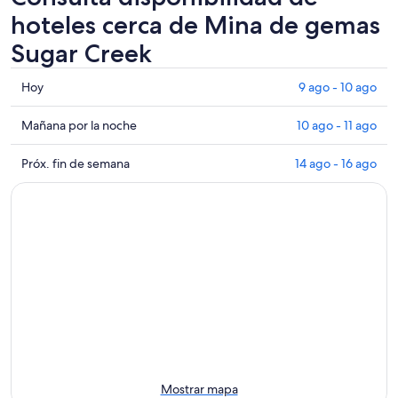
hoteles cerca de Mina de gemas
Sugar Creek
Consultar
Hoy
9 ago - 10 ago
los
precios
Consultar
Mañana por la noche
10 ago - 11 ago
cerca
precios
de
cerca
Consultar
Próx. fin de semana
14 ago - 16 ago
Mina
de
precios
de
Mina
cerca
gemas
de
de
Sugar
gemas
Mina
Creek
Sugar
de
para
Creek
gemas
hoy,
para
Sugar
9
mañana
Creek
ago
por
para
-
la
el
10
noche,
próximo
ago
10
fin
Mostrar mapa