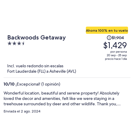
Ahorra 100% en tu vuelo
El
Backwoods Getaway
$1,904
precio
$1,429
3.5
era
out
por persona
de
of
20 sep - 25 sep
precio hace 1 día
$1,904
5
Incl. vuelo redondo sin escalas
y
Fort Lauderdale (FLL) a Asheville (AVL)
ahora
es
10
/
10
¡Excepcional! (1 opinión)
de
$1,429
Wonderful location, beautiful and serene property! Absolutely
loved the decor and amenities, felt like we were staying in a
por
treehouse surrounded by deer and other wildlife. Thank you,
persona
Woodstock Manor!
Enviada el 2 ago. 2024