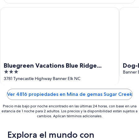
ago
de
-
semana,
Bluegreen Vacations Blue Ridge Village, an Ascend Collection
Dog-Frie
11
14
ago
ago
-
16
ago
Bluegreen Vacations Blue Ridge
Dog-F
3
Village, an Ascend Collection Resort
Slop
Banner 
out
3781 Tynecastle Highway Banner Elk NC
of
5
Ver 4816 propiedades en Mina de gemas Sugar Creek
Precio más bajo por noche encontrado en las últimas 24 horas, con base en una
estancia de 1 noche para 2 adultos. Los precios y la disponibilidad están sujetos a
cambios. Aplican términos adicionales.
Explora el mundo con