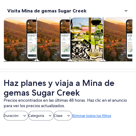
Visita Mina de gemas Sugar Creek
Se abrirá en una nueva pestaña
Se abrirá en
Tours y excursiones de un día
Tours privados y personalizados
Alimentos, bebidas y vida noc
Cultura e histo
Tours y
Tours privados
Alimentos,
Cultura e
excursiones de
y
bebidas y vida
historia
un día
personalizados
nocturna
Haz planes y viaja a Mina de
gemas Sugar Creek
Precios encontrados en las últimas 48 horas. Haz clic en el anuncio
para ver los precios actualizados.
Duración
Categoría
Clase
Eliminar todos los filtros