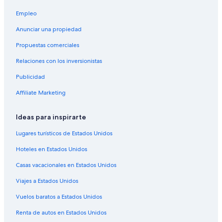
Hoteles baratos en Sugar Mountain
Empleo
Hoteles con estacionamiento en Sugar Mountain
Anunciar una propiedad
Hoteles con área de juegos en Sugar Mountain
Propuestas comerciales
Hoteles que aceptan mascotas en Sugar Mountain
Relaciones con los inversionistas
Hoteles en Sugar Mountain
Publicidad
Pousadas en Sugar Mountain
Affiliate Marketing
Hoteles en Linville Ridge
Hoteles cerca de Grandfather Mountain
Ideas para inspirarte
Castillos en Linville Falls
Lugares turísticos de Estados Unidos
Hoteles en Linville Falls
Hoteles en Estados Unidos
Cabañas en Seven Devils
Casas vacacionales en Estados Unidos
Resorts en Seven Devils
Viajes a Estados Unidos
Condominios en Seven Devils
Vuelos baratos a Estados Unidos
Hoteles en Seven Devils
Renta de autos en Estados Unidos
Hoteles cerca de Estación de esquí Sugar Mountain