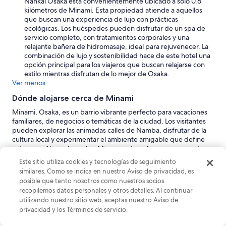
Nankai Osaka está convenientemente ubicado a solo 0.6
kilómetros de Minami. Esta propiedad atiende a aquellos
que buscan una experiencia de lujo con prácticas
ecológicas. Los huéspedes pueden disfrutar de un spa de
servicio completo, con tratamientos corporales y una
relajante bañera de hidromasaje, ideal para rejuvenecer. La
combinación de lujo y sostenibilidad hace de este hotel una
opción principal para los viajeros que buscan relajarse con
estilo mientras disfrutan de lo mejor de Osaka.
Ver menos
Dónde alojarse cerca de Minami
Minami, Osaka, es un barrio vibrante perfecto para vacaciones
familiares, de negocios o temáticas de la ciudad. Los visitantes
pueden explorar las animadas calles de Namba, disfrutar de la
cultura local y experimentar el ambiente amigable que define
esta zona. Al caer la noche, Minami se transforma en un centro
bullicioso, que ofrece una variedad de opciones de restaurantes
Este sitio utiliza cookies y tecnologías de seguimiento
y entretenimiento. Cerca de allí, los viajeros pueden descubrir
similares. Como se indica en nuestro Aviso de privacidad, es
sitios históricos y atracciones económicas, lo que garantiza una
posible que tanto nosotros como nuestros socios
estancia memorable para todos.
recopilemos datos personales y otros detalles. Al continuar
Osaka:
Como metrópolis vibrante, Osaka es el corazón de la
utilizando nuestro sitio web, aceptas nuestro Aviso de
región de Kansai y ofrece una mezcla dinámica de
privacidad y los Términos de servicio.
modernidad y tradición. Minami, donde se alojará, es una
zona bulliciosa dentro de la ciudad, conocida por su