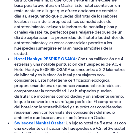
distrito de Minami, lo que lo convierte en una excelente
base para tu aventura en Osaka. Este hotel cuenta con un
restaurante en el lugar que ofrece opciones de comidas
diarias, asegurando que puedas disfrutar de los sabores
locales sin salir de la propiedad. Las comodidades de
entretenimiento incluyen televisores de pantalla plana y
canales vía satélite, perfectos para relajarse después de un
día de exploración. La proximidad del hotel a los distritos de
entretenimiento y las zonas comerciales permite a los
huéspedes sumergirse en la animada atmósfera de la
ciudad.
Hotel Hankyu RESPIRE OSAKA:
Con una calificación de 4
estrellas y una notable puntuación de huéspedes de 9.0, el
Hotel Hankyu RESPIRE OSAKA se encuentra a 3.2 kilómetros
de Minami y es la elección ideal para viajeros eco-
conscientes. Este hotel tiene certificación ecológica,
proporcionando una experiencia vacacional sostenible sin
comprometer la comodidad. Los huéspedes pueden
disfrutar de modernas comodidades y un ambiente sereno,
lo que lo convierte en un refugio perfecto. El compromiso
del hotel con la sostenibilidad y sus prácticas consideradas
resuenan bien con los visitantes conscientes del medio
ambiente que buscan una estadía única en Osaka.
Swissotel Nankai Osaka:
Un lujoso hotel de 5 estrellas con
una excelente calificación de huéspedes de 9.2, el Swissotel