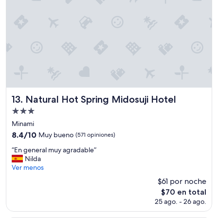
t
e
l
,
t
i
e
n
e
b
u
Natural Hot Spring Midosuji Hotel
13. Natural Hot Spring Midosuji Hotel
e
Propiedad
n
de
a
Minami
u
3.0
8.4
8.4/10
Muy bueno
(571 opiniones)
b
estrellas
de
i
“
“En general muy agradable”
10,
c
E
Nilda
Muy
a
n
Ver menos
bueno,
c
g
(571
$61 por noche
i
e
opiniones)
El
$70 en total
ó
n
precio
n
25 ago. - 26 ago.
e
actual
y
r
es