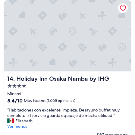
e
a
Holiday Inn Osaka Namba by IHG
de
l
l
$70
t
m
a
u
m
y
a
a
ñ
g
o
r
d
a
e
d
l
a
a
b
s
l
h
e
a
”
Holiday Inn Osaka Namba by IHG
14. Holiday Inn Osaka Namba by IHG
b
Propiedad
i
de
t
Minami
a
4.0
8.4
8.4/10
Muy bueno
(1,005 opiniones)
c
estrellas
de
i
“
“Habitaciones con excelente limpieza. Desayuno buffet muy
10,
o
H
completo. El servicio guarda equipaje de mucha utilidad.”
Muy
n
a
Elizabeth
bueno,
e
b
Ver menos
(1,005
s
i
opiniones)
$67 por noche