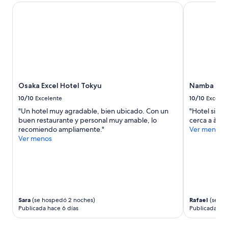
e
Osaka Excel Hotel Tokyu
Namba Orien
e
s
J
a
p
ó
n
”
Osaka Excel Hotel Tokyu
Namba Orie
10/10
Excelente
10/10
Excelen
"Un hotel muy agradable, bien ubicado. Con un
"Hotel sin lu
buen restaurante y personal muy amable, lo
cerca a à la
recomiendo ampliamente."
Ver menos
Ver menos
Sara
(se hospedó 2 noches)
Rafael
(se ho
Publicada hace 6 días
Publicada hac