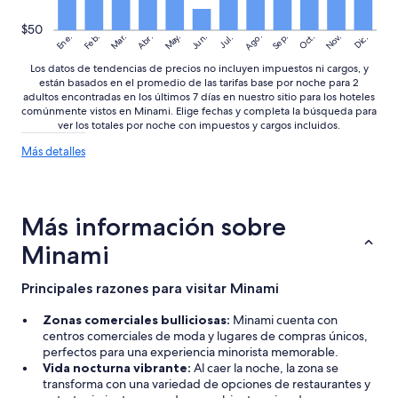
$50
Ago.
May.
Nov.
Ene.
Feb.
Mar.
Jun.
Sep.
Oct.
Abr.
Dic.
Jul.
Los datos de tendencias de precios no incluyen impuestos ni cargos, y
están basados en el promedio de las tarifas base por noche para 2
adultos encontradas en los últimos 7 días en nuestro sitio para los hoteles
comúnmente vistos en Minami. Elige fechas y completa la búsqueda para
ver los totales por noche con impuestos y cargos incluidos.
Más
Más detalles
detalles
sobre
las
tendencias
Más información sobre
de
precios
Minami
Principales razones para visitar Minami
Zonas comerciales bulliciosas:
Minami cuenta con
centros comerciales de moda y lugares de compras únicos,
perfectos para una experiencia minorista memorable.
Vida nocturna vibrante:
Al caer la noche, la zona se
transforma con una variedad de opciones de restaurantes y