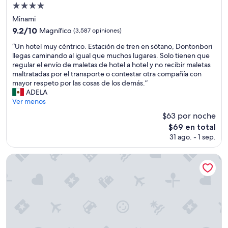
Propiedad
y
de
a
Minami
m
4.0
9.2
9.2/10
Magnífico
(3,587 opiniones)
a
estrellas
de
b
“
“Un hotel muy céntrico. Estación de tren en sótano, Dontonbori
10,
l
U
llegas caminando al igual que muchos lugares. Solo tienen que
Magnífico,
e
n
regular el envío de maletas de hotel a hotel y no recibir maletas
(3,587
s
h
maltratadas por el transporte o contestar otra compañía con
opiniones)
.
o
mayor respeto por las cosas de los demás.”
F
t
ADELA
e
e
Ver menos
l
l
$63 por noche
i
m
El
$69 en total
c
u
precio
i
31 ago. - 1 sep.
y
actual
t
c
es
a
é
Sugata Hotel Osaka Shinsaibashi, Series By Marriott
de
c
n
$69
i
t
ó
r
n
i
e
c
s
o
p
.