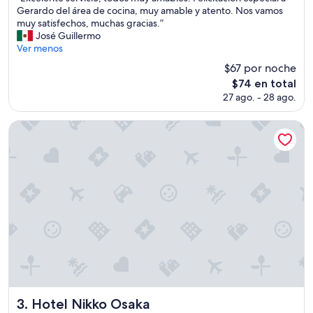
10,
l
E
Gerardo del área de cocina, muy amable y atento. Nos vamos
Magnífico,
”
x
muy satisfechos, muchas gracias.”
(3,614
c
José Guillermo
opiniones)
e
Ver menos
l
$67 por noche
e
El
$74 en total
n
precio
27 ago. - 28 ago.
t
actual
e
es
s
Hotel Nikko Osaka
de
e
$74
r
v
i
c
i
o
,
t
o
d
o
s
m
Hotel Nikko Osaka
3. Hotel Nikko Osaka
u