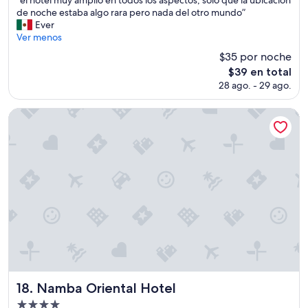
10,
p
e
de noche estaba algo rara pero nada del otro mundo”
Magnífico,
a
l
Ever
(91
j
h
Ver menos
opiniones)
e
o
$35 por noche
d
t
e
El
$39 en total
e
m
precio
28 ago. - 29 ago.
l
u
actual
m
c
es
u
Namba Oriental Hotel
h
de
y
a
$39
a
u
m
t
p
i
l
l
i
i
o
d
e
a
n
d
t
.
o
”
d
o
s
Namba Oriental Hotel
18. Namba Oriental Hotel
l
Propiedad