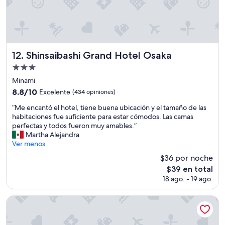
t
a
r
b
a
l
e
e
s
y
t
b
Shinsaibashi Grand Hotel Osaka
12. Shinsaibashi Grand Hotel Osaka
a
o
Propiedad
n
n
c
de
i
Minami
i
t
3.0
8.8
8.8/10
Excelente
(434 opiniones)
a
o
estrellas
de
.
,
“
“Me encantó el hotel, tiene buena ubicación y el tamaño de las
10,
”
t
M
habitaciones fue suficiente para estar cómodos. Las camas
Excelente,
o
e
perfectas y todos fueron muy amables.”
(434
d
e
Martha Alejandra
opiniones)
o
n
Ver menos
l
c
$36 por noche
i
a
El
m
$39 en total
n
precio
p
18 ago. - 19 ago.
t
actual
i
ó
es
o
e
Natural Hot Spring Midosuji Hotel
de
”
l
$39
h
o