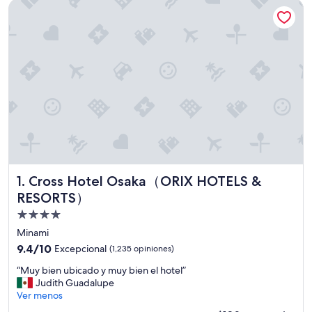
Cross Hotel Osaka（ORIX HOTELS & RESORTS）
Cross Hotel Osaka（ORIX HOTELS & RESORTS）
1. Cross Hotel Osaka（ORIX HOTELS &
RESORTS）
Propiedad
de
Minami
4.0
9.4
9.4/10
Excepcional
(1,235 opiniones)
estrellas
de
“
“Muy bien ubicado y muy bien el hotel”
10,
M
Judith Guadalupe
Excepcional,
u
Ver menos
(1,235
y
opiniones)