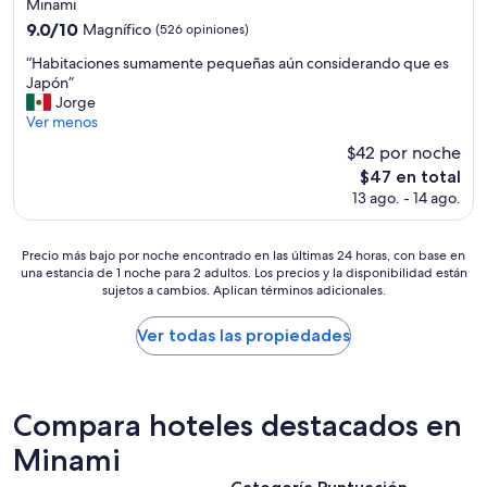
de
Minami
p
3.0
e
9.0
9.0/10
Magnífico
(526 opiniones)
r
estrellas
de
“
“Habitaciones sumamente pequeñas aún considerando que es
o
10,
H
Japón”
n
Magnífico,
a
Jorge
a
(526
b
Ver menos
d
opiniones)
i
a
$42 por noche
t
d
El
$47 en total
a
e
precio
13 ago. - 14 ago.
c
l
actual
i
o
es
o
t
de
Precio
Precio más bajo por noche encontrado en las últimas 24 horas, con base en
n
r
$47
una estancia de 1 noche para 2 adultos. Los precios y la disponibilidad están
más
e
o
sujetos a cambios. Aplican términos adicionales.
bajo
s
m
por
s
u
noche
Ver todas las propiedades
u
n
encontrado
m
d
en
a
o
las
m
”
últimas
e
Compara hoteles destacados en
24
n
horas,
Minami
t
con
e