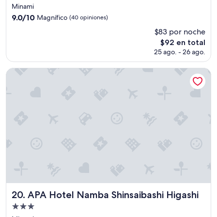
c
de
Minami
i
3.0
9.0
9.0/10
Magnífico
(40 opiniones)
ó
estrellas
de
n
$83 por noche
10,
d
El
$92 en total
Magnífico,
e
precio
(40
25 ago. - 26 ago.
n
actual
opiniones)
o
es
c
APA Hotel Namba Shinsaibashi Higashi
de
h
$92
e
e
s
t
a
b
a
a
l
g
o
r
APA Hotel Namba Shinsaibashi Higashi
a
20. APA Hotel Namba Shinsaibashi Higashi
r
Propiedad
a