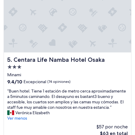
i
n
n
n
t
i
a
o
c
,
n
e
m
b
,
u
o
e
y
r
v
a
i
e
m
l
r
a
l
y
b
e
t
Centara Life Namba Hotel Osaka
5. Centara Life Namba Hotel Osaka
l
g
h
e
a
Propiedad
i
y
s
de
n
Minami
a
c
g
3.0
9.4
9.4/10
Excepcional
(74 opiniones)
t
a
w
estrellas
de
e
m
a
“
“Buen hotel. Tiene 1 estación de metro cerca aproximadamente
10,
n
i
s
B
a 5minutos caminando. El desayuno es bastant3 bueno y
Excepcional,
t
n
c
u
accesible, los cuartos son amplios y las camas muy cómodas. El
(74
o
a
l
e
staff fue muy amable con nosotros en nuestra estancia.”
opiniones)
.
n
e
n
Verónica Elizabeth
N
d
a
h
Ver menos
o
o
n
o
s
a
$57 por noche
”
t
v
l
El
$63 en total
e