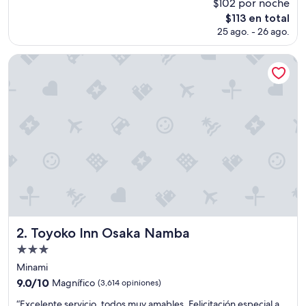
$102 por noche
b
El
$113 en total
i
precio
25 ago. - 26 ago.
e
actual
n
es
u
Toyoko Inn Osaka Namba
de
b
$113
i
c
a
d
o
y
m
u
y
b
i
e
n
Toyoko Inn Osaka Namba
2. Toyoko Inn Osaka Namba
e
Propiedad
l
de
h
Minami
o
3.0
9.0
9.0/10
Magnífico
(3,614 opiniones)
t
estrellas
de
e
“
“Excelente servicio, todos muy amables. Felicitación especial a