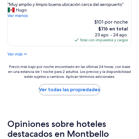
estrellas
“
“Muy amplio y limpio buena ubicación cerca del aeropuerto”
t
10,
M
Hugo
p
Muy
u
Ver menos
l
bueno,
y
$101 por noche
a
(1,047
a
c
opiniones)
El
$116 en total
m
e
precio
23 ago. - 24 ago.
p
s
actual
Total con impuestos y cargos
l
”
es
i
de
Ver más
o
$116
y
l
Precio
Precio más bajo por noche encontrado en las últimas 24 horas, con base
i
en una estancia de 1 noche para 2 adultos. Los precios y la disponibilidad
más
m
están sujetos a cambios. Aplican términos adicionales.
bajo
p
por
i
noche
Ver todas las propiedades
o
encontrado
b
en
u
las
e
últimas
n
24
a
Opiniones sobre hoteles
horas,
u
con
destacados en Montbello
b
base
i