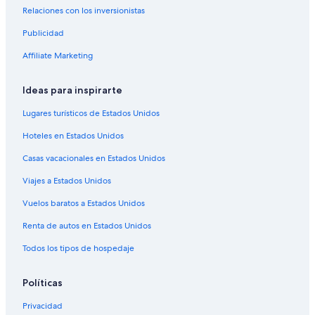
Relaciones con los inversionistas
Hoteles de ski en North Park Hill
Publicidad
Hoteles con spa en Commerce City
Hoteles cerca del bosque en Colorado Springs
Affiliate Marketing
Hoteles cerca de Campo de golf Fitzsimons Golf Course
Ideas para inspirarte
Hoteles cerca de Parada de transporte 61st & Peña station
Lugares turísticos de Estados Unidos
Hoteles 2 estrellas en Aurora
Hoteles en Estados Unidos
Hoteles 3 estrellas en Aurora
Casas vacacionales en Estados Unidos
Hoteles 5 estrellas en Aurora
Viajes a Estados Unidos
Casas de ciudad en Aurora
Casas de huéspedes en Aurora
Vuelos baratos a Estados Unidos
Casas vacacionales en Aurora
Renta de autos en Estados Unidos
Resorts en Aurora
Todos los tipos de hospedaje
Apartamentos en Aurora
Políticas
Hostales en Aurora
Privacidad
Hoteles de Best Western en Aurora