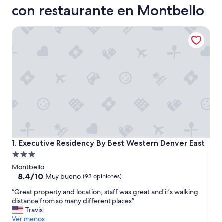
con restaurante en Montbello
Executive Residency By Best Western Denver East
Executive Residency By Best Western Denver East
1. Executive Residency By Best Western Denver East
Propiedad
de
Montbello
3.0
8.4
8.4/10
Muy bueno
(93 opiniones)
de
estrellas
“
“Great property and location, staff was great and it’s walking
10,
G
distance from so many different places”
Muy
r
Travis
bueno,
e
Ver menos
(93