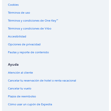
Cookies
Hoteles con concierge en Aurora
Hoteles con spa en Aurora
Términos de uso
Hoteles para ir de compras en Aurora
Términos y condiciones de One Key™
Hoteles todo incluido en Aurora
Términos y condiciones de Vrbo
Hoteles de ski en Aurora
Accesibilidad
Hoteles en la playa en Aurora
Opciones de privacidad
Hoteles familiares en Aurora
Pautas y reporte de contenido
Hoteles románticos en Aurora
Ayuda
Hoteles baratos en Aurora
Hoteles boutique en Aurora
Atención al cliente
Hoteles con cocina en Aurora
Cancelar tu reservación de hotel o renta vacacional
Hoteles con alberca en Aurora
Cancelar tu vuelo
Hoteles con restaurante en Aurora
Plazos de reembolso
Hoteles con hidromasaje en Aurora
Cómo usar un cupón de Expedia
Hoteles con traslado del/al aeropuerto en Aurora