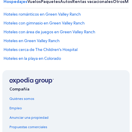
Hospedajes
Vuelos
Paquetes
Autos
Rentas vacacionales
Otros
Más
Hoteles románticos en Green Valley Ranch
Hoteles con gimnasio en Green Valley Ranch
Hoteles con área de juegos en Green Valley Ranch
Hoteles en Green Valley Ranch
Hoteles cerca de The Children's Hospital
Hoteles en la playa en Colorado
Hoteles con vista al mar en Colorado
Hoteles de senderismo en Colorado
Hoteles cerca de Hospital de la Universidad de Colorado
Compañía
Hoteles para ir de compras en Gateway
Quiénes somos
Hoteles románticos en Gateway
Empleo
Hoteles románticos en Northeast Park Hill
Anunciar una propiedad
Hoteles de lujo en Montclair
Propuestas comerciales
Hoteles de ski en North Aurora