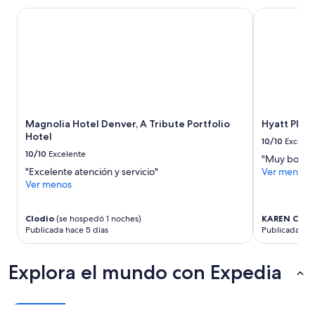
en
c
una
Magnolia Hotel Denver, A Tribute Portfolio Hotel
Hyatt Plac
a
estancia
c
de
i
1
ó
noche
n
para
c
2
e
adultos.
r
Los
Magnolia Hotel Denver, A Tribute Portfolio
Hyatt Pla
c
precios
Hotel
a
y
10/10
Excelen
d
la
10/10
Excelente
"Muy bonito
e
disponibilidad
"Excelente atención y servicio"
Ver menos
l
están
Ver menos
a
sujetos
e
a
r
cambios.
Clodio
(se hospedó 1 noches)
KAREN CITLA
o
Aplican
Publicada hace 5 días
Publicada ha
p
términos
u
adicionales.
e
Explora el mundo con Expedia
r
t
o
”