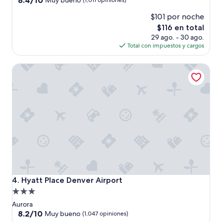
8.4/10
Muy bueno
(1,011 opiniones)
i
de
estrellas
s
$101 por noche
10,
t
Muy
El
$116 en total
a
bueno,
precio
29 ago. - 30 ago.
n
(1,011
actual
Total con impuestos y cargos
c
opiniones)
es
e
de
Hyatt Place Denver Airport
f
$116
r
o
m
s
o
m
a
n
y
d
i
f
Hyatt Place Denver Airport
4. Hyatt Place Denver Airport
f
Propiedad
e
de
r
Aurora
e
3.0
8.2
8.2/10
Muy bueno
(1,047 opiniones)
n
de