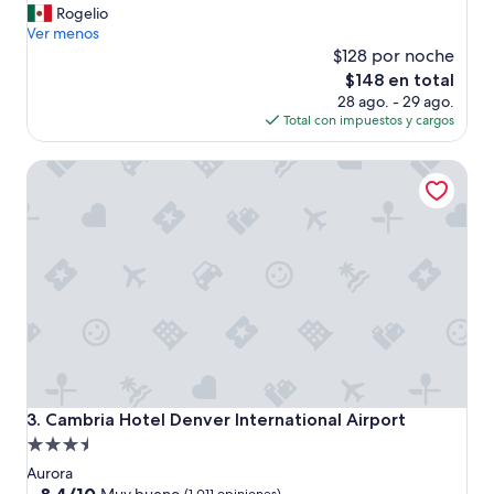
G
f
Rogelio
Excelente,
o
f
Ver menos
(1,005
o
w
$128 por noche
opiniones)
d
a
El
$148 en total
”
s
precio
28 ago. - 29 ago.
g
actual
Total con impuestos y cargos
r
es
e
de
Cambria Hotel Denver International Airport
a
$148
t
a
n
d
i
t
’
s
w
a
l
k
Cambria Hotel Denver International Airport
3. Cambria Hotel Denver International Airport
i
Propiedad
n
de
g
Aurora
d
3.5
8.4