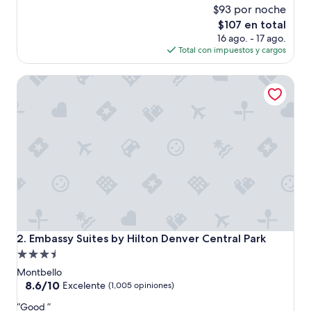
a
$93 por noche
opiniones)
t
El
$107 en total
p
precio
16 ago. - 17 ago.
r
actual
Total con impuestos y cargos
o
es
p
de
Embassy Suites by Hilton Denver Central Park
e
$107
r
t
y
a
n
d
l
o
c
a
t
i
Embassy Suites by Hilton Denver Central Park
2. Embassy Suites by Hilton Denver Central Park
o
Propiedad
n
de
,
Montbello
s
3.5
8.6
8.6/10
Excelente
(1,005 opiniones)
t
de
estrellas
“
a
“Good ”
10,