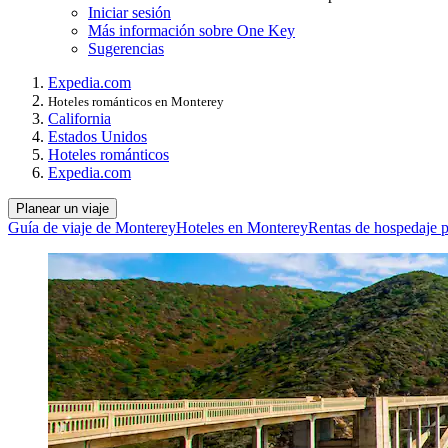
Iniciar sesión
Más información sobre One Key
Sugerencias
Expedia.com
Hoteles románticos en Monterey
California
Estados Unidos
Hoteles románticos
Expedia.com
Planear un viaje
Guía de viaje de Monterey
Hoteles en Monterey
Rentas de hospedaje p