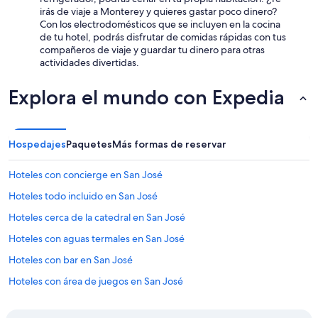
u
o
irás de viaje a Monterey y quieres gastar poco dinero?
a
r
Con los electrodomésticos que se incluyen en la cocina
l
f
de tu hotel, podrás disfrutar de comidas rápidas con tus
i
a
compañeros de viaje y guardar tu dinero para otras
t
v
actividades divertidas.
y
o
p
r
Explora el mundo con Expedia
r
l
o
e
p
s
e
p
Hospedajes
r
i
Paquetes
Más formas de reservar
t
d
i
o
Hoteles con concierge en San José
e
m
s
i
Hoteles todo incluido en San José
.
r
Hoteles cerca de la catedral en San José
W
e
e
m
Hoteles con aguas termales en San José
”
b
l
o
Hoteles con bar en San José
l
l
Hoteles con área de juegos en San José
l
o
i
s
Hoteles con alberca en San José
k
o