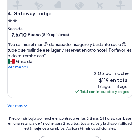
n
t
Gateway Lodge
4. Gateway Lodge
e
Propiedad
d
k
de
Seaside
i
2.0
7.6
7.6/10
Bueno
(840 opiniones)
t
de
estrellas
c
“
“No se mira el mar 😡 demasiado inseguro y bastante sucio 😡
10,
h
N
tube que rsalir de ese lugar y reservat en otro hotel. Porfavor les
Bueno,
e
o
pido mi remboloso”
(840
n
s
Griselda
opiniones)
a
e
Ver menos
r
m
$105 por noche
e
i
El
$119 en total
a
r
precio
17 ago. - 18 ago.
.
a
actual
Total con impuestos y cargos
S
e
es
t
l
de
Ver más
a
m
$119
f
a
f
r
Precio
Precio más bajo por noche encontrado en las últimas 24 horas, con base
m
😡
en una estancia de 1 noche para 2 adultos. Los precios y la disponibilidad
más
a
d
están sujetos a cambios. Aplican términos adicionales.
bajo
d
e
por
e
m