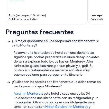
f
u
a
f
c
cambios.
e
i
Aplican
r
o
términos
Elda
(se hospedó 3 noches)
concepcion
(
i
😡
adicionales.
Publicada hace 4 días
Publicada ha
n
t
g
u
Preguntas frecuentes
t
b
o
e
w
q
¿Es mejor quedarme en una propiedad con kitchenette si
a
u
visito Monterey?
l
e
Reservar una habitación de hotel con una kitchenette
k
r
significa que podrás prepararte un buen desayuno antes
u
s
de salir a explorar todo lo que hay en Monterey. A los
s
a
turistas les gusta esta zona por sus playas y el golf. Su
t
l
costa y sus restaurantes de mariscos son otras muy
o
i
buenas opciones para agregar en tu itinerario.
o
r
u
d
¿Cuáles son los hoteles con kitchenette que debo tomar en
r
e
cuenta para mi viaje a Monterey?
r
e
o
s
Aura Inn Monterey
: este hotel y cada una de las 34
o
e
unidades tiene una kitchenette con un refrigerador y un
m
l
microondas. Otras dos opciones con kitchenette para
.
u
tomar en cuenta son
Hilton Garden Inn Monterey
y