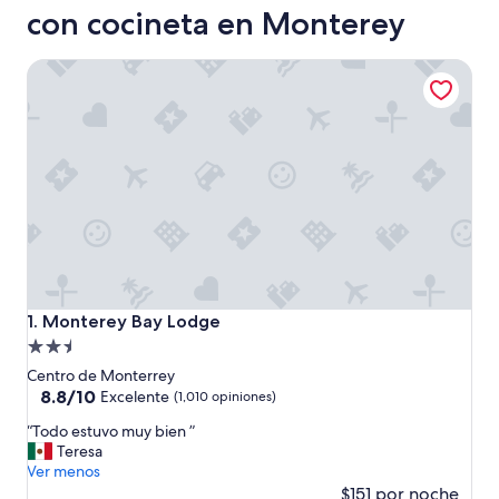
con cocineta en Monterey
Monterey Bay Lodge
Monterey Bay Lodge
1. Monterey Bay Lodge
Propiedad
de
Centro de Monterrey
2.5
8.8
8.8/10
Excelente
(1,010 opiniones)
de
estrellas
“
“Todo estuvo muy bien ”
10,
T
Teresa
Excelente,
o
Ver menos
(1,010
d
$151 por noche
opiniones)