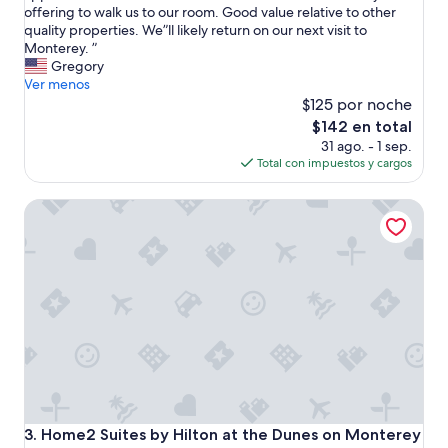
r
offering to walk us to our room. Good value relative to other
bueno,
e
quality properties. We”ll likely return on our next visit to
(1,122
a
Monterey. ”
opiniones)
t
Gregory
p
Ver menos
r
$125 por noche
o
El
$142 en total
p
precio
31 ago. - 1 sep.
e
actual
Total con impuestos y cargos
r
es
t
de
Home2 Suites by Hilton at the Dunes on Monterey Bay
y
$142
!
R
o
o
m
w
a
s
s
p
a
c
Home2 Suites by Hilton at the Dunes on Monterey Bay
3. Home2 Suites by Hilton at the Dunes on Monterey
i