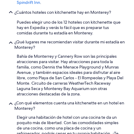
G
g
Spindrift Inn
.
o
a
o
r
¿Cuántos hoteles con kitchenette hay en Monterey?
d
y
Puedes elegir uno de los 12 hoteles con kitchenette que
v
r
hay en Expedia y verás lo fácil que es preparar tus
a
e
comidas durante tu estadía en Monterey.
l
s
u
e
¿Qué lugares me recomiendan visitar durante mi estadía en
e
r
Monterey?
r
v
e
a
Bahía de Monterrey y Cannery Row son las principales
l
t
atracciones para visitar. Hay atracciones para toda la
a
e
familia, como Dennis the Menace Playground y Munras
t
n
Avenue, y también espacios ideales para disfrutar al aire
i
o
libre, como Playa de San Carlos - El Rompeolas y Playa Del
v
t
Monte. Circuito de carreras WeatherTech Raceway
e
r
Laguna Seca y Monterey Bay Aquarium son otras
t
o
atracciones destacadas de la zona.
o
h
¿Con qué elementos cuenta una kitchenette en un hotel en
o
o
Monterey?
t
t
h
e
Elegir una habitación de hotel con una cocina te da un
e
l
poquito más de libertad. Con las comodidades simples
r
.
de una cocina, como una placa de cocina y un
q
P
refrigerador, podrás cenar en tu propia habitación. ¿Te