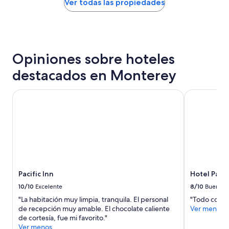
noche
Ver todas las propiedades
t
a
encontrado
h
s
en
e
i
las
l
a
últimas
a
d
24
t
o
Opiniones sobre hoteles
horas,
e
i
con
destacados en Monterey
c
n
base
h
s
en
e
e
una
Pacific Inn
Hotel Pacifi
c
g
estancia
k
u
de
i
r
1
n
o
noche
e
y
para
a
b
2
s
a
adultos.
y
s
Los
Pacific Inn
Hotel Pacif
w
t
precios
h
a
y
10/10
Excelente
8/10
Bueno
i
n
la
"La habitación muy limpia, tranquila. El personal
"Todo correc
l
t
disponibilidad
de recepción muy amable. El chocolate caliente
Ver menos
e
e
están
de cortesía, fue mi favorito."
o
s
sujetos
Ver menos