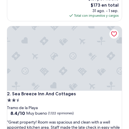
o
El
$173 en total
e
precio
31 ago. - 1 sep.
s
actual
Total con impuestos y cargos
t
es
u
de
Sea Breeze Inn And Cottages
v
$173
o
m
u
y
b
i
e
n
”
Sea Breeze Inn And Cottages
2. Sea Breeze Inn And Cottages
Propiedad
de
Tramo de la Playa
2.5
8.4
8.4/10
Muy bueno
(1,122 opiniones)
de
estrellas
“
“Great property! Room was spacious and clean with a well
10,
G
appointed kitchen area. Staff made the late check in easy while
Muy