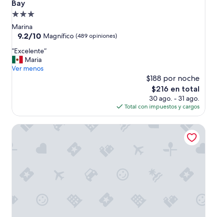
Bay
o
Propiedad
u
s
de
Marina
a
3.0
9.2
9.2/10
Magnífico
(489 opiniones)
n
de
estrellas
d
“
“Excelente”
10,
c
E
Maria
Magnífico,
l
x
Ver menos
(489
e
c
$188 por noche
opiniones)
a
e
El
$216 en total
n
l
precio
30 ago. - 31 ago.
w
e
actual
Total con impuestos y cargos
i
n
es
t
t
de
Gateway Lodge
h
e
$216
a
”
w
e
l
l
a
p
p
o
i